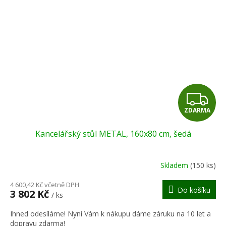
Z
ZDARMA
D
Kancelářský stůl METAL, 160x80 cm, šedá
A
R
Skladem
(150 ks)
M
4 600,42 Kč včetně DPH
Do košíku
3 802 Kč
/ ks
A
Ihned odesíláme! Nyní Vám k nákupu dáme záruku na 10 let a
dopravu zdarma!