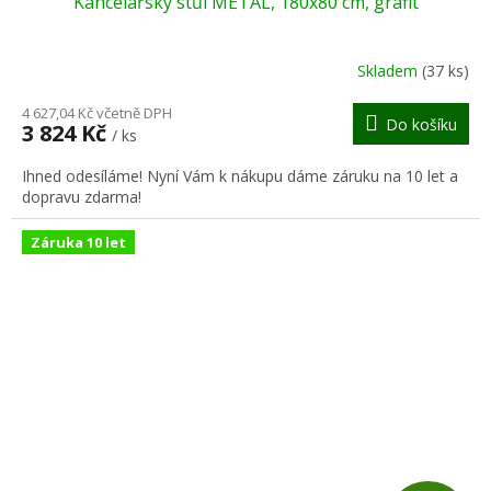
Kancelářský stůl METAL, 180x80 cm, grafit
A
R
Skladem
(37 ks)
M
4 627,04 Kč včetně DPH
Do košíku
3 824 Kč
/ ks
A
Ihned odesíláme! Nyní Vám k nákupu dáme záruku na 10 let a
dopravu zdarma!
Záruka 10 let