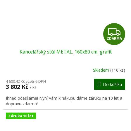
Z
ZDARMA
D
Kancelářský stůl METAL, 160x80 cm, grafit
A
R
Skladem
(116 ks)
M
4 600,42 Kč včetně DPH
Do košíku
3 802 Kč
/ ks
A
Ihned odesíláme! Nyní Vám k nákupu dáme záruku na 10 let a
dopravu zdarma!
Záruka 10 let