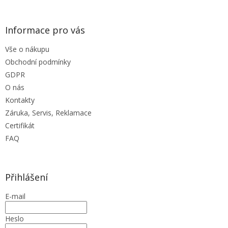
y
v
ý
Informace pro vás
p
i
Vše o nákupu
s
u
Obchodní podmínky
GDPR
O nás
Kontakty
Záruka, Servis, Reklamace
Certifikát
FAQ
Přihlášení
E-mail
Heslo