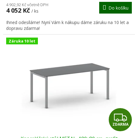
M
4 902,92 Kč včetně DPH
Do košíku
4 052 Kč
/ ks
A
Ihned odesíláme! Nyní Vám k nákupu dáme záruku na 10 let a
dopravu zdarma!
Záruka 10 let
Z
ZDARMA
D