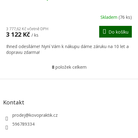
A
R
Skladem
(76 ks)
M
3 777,62 Kč včetně DPH
Do košíku
3 122 Kč
/ ks
A
Ihned odesíláme! Nyní Vám k nákupu dáme záruku na 10 let a
dopravu zdarma!
8
položek celkem
O
v
l
Z
á
á
d
p
a
a
Kontakt
c
t
í
í
prodej
@
kovopraktik.cz
p
r
596789334
v
k