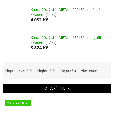
Kancelářský stůl METAL, 200x80 cm, šedá
Skladem
(65 ks)
4 052 Kč
Kancelářský stůl METAL, 180x80 cm, grafit
Skladem
(37 ks)
3 824 Kč
Ř
a
Nejprodávanější
Nejlevnější
Nejdražší
Abecedně
z
e
n
OTEVŘÍT FILTR
í
p
V
r
Záruka 10 let
ý
o
p