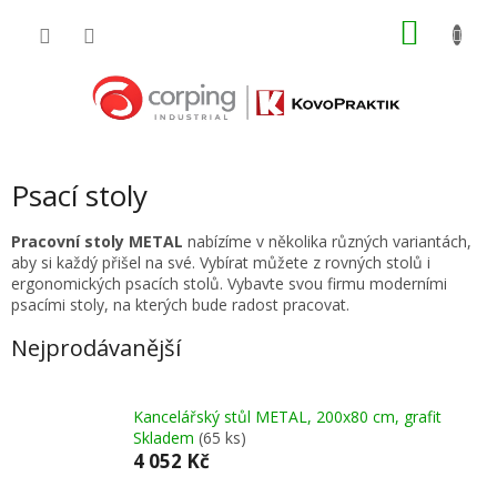
Přejít
NÁKU
na
obsah
KOŠÍK
Psací stoly
Pracovní stoly METAL
nabízíme v několika různých variantách,
aby si každý přišel na své. Vybírat můžete z rovných stolů i
ergonomických psacích stolů. Vybavte svou firmu moderními
psacími stoly, na kterých bude radost pracovat.
Nejprodávanější
Kancelářský stůl METAL, 200x80 cm, grafit
Skladem
(65 ks)
4 052 Kč