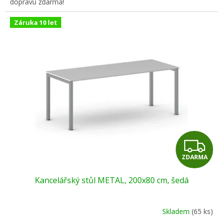
dopravu zdarma!
Záruka 10 let
Z
ZDARMA
D
Kancelářský stůl METAL, 200x80 cm, šedá
A
R
Skladem
(65 ks)