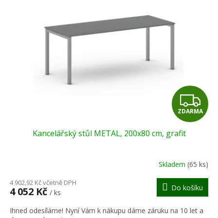
d
i
u
s
k
p
t
r
ů
o
d
u
k
t
Z
ů
ZDARMA
D
Kancelářský stůl METAL, 200x80 cm, grafit
A
R
Skladem
(65 ks)
M
4 902,92 Kč včetně DPH
Do košíku
4 052 Kč
/ ks
A
Ihned odesíláme! Nyní Vám k nákupu dáme záruku na 10 let a