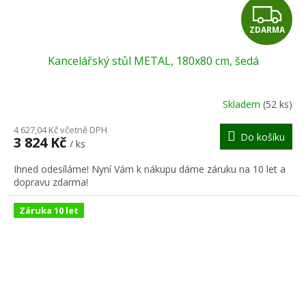
Z
ZDARMA
D
Kancelářský stůl METAL, 180x80 cm, šedá
A
R
Skladem
(52 ks)
M
4 627,04 Kč včetně DPH
Do košíku
3 824 Kč
/ ks
A
Ihned odesíláme! Nyní Vám k nákupu dáme záruku na 10 let a
dopravu zdarma!
Záruka 10 let