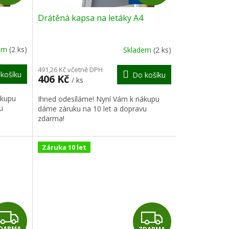
D
D
Drátěná kapsa na letáky A4
A
A
R
R
dem
(2 ks)
Skladem
(2 ks)
M
M
491,26 Kč včetně DPH
košíku
Do košíku
406 Kč
/ ks
A
A
ákupu
Ihned odesíláme! Nyní Vám k nákupu
u
dáme záruku na 10 let a dopravu
zdarma!
Záruka 10 let
Z
Z
DARMA