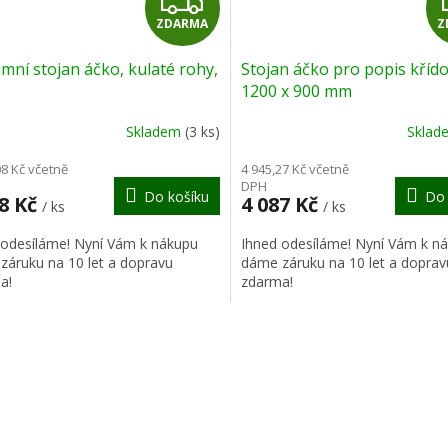
Z
ZDARMA
Z
D
mní stojan áčko, kulaté rohy,
Stojan áčko pro popis křído
A
1200 x 900 mm
R
Skladem
(3 ks)
Skla
M
08 Kč včetně
4 945,27 Kč včetně
DPH
Do košíku
Do 
A
48 Kč
4 087 Kč
/ ks
/ ks
 odesíláme! Nyní Vám k nákupu
Ihned odesíláme! Nyní Vám k n
záruku na 10 let a dopravu
dáme záruku na 10 let a doprav
a!
zdarma!
O
v
l
á
d
a
c