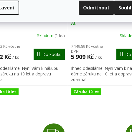
ZDARMA
Z
D
tavení
Odmítnout
Souh
mní stojan áčko, kulaté rohy,
Reklamní stojan áčko, kulat
A
A0
R
Skladem
(1 ks)
Skla
M
42 Kč včetně
7 149,89 Kč včetně
DPH
Do košíku
Do 
A
02 Kč
5 909 Kč
/ ks
/ ks
 odesíláme! Nyní Vám k nákupu
Ihned odesíláme! Nyní Vám k n
záruku na 10 let a dopravu
dáme záruku na 10 let a doprav
a!
zdarma!
ka 10 let
Záruka 10 let