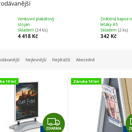
rodávanější
Venkovní plakátový
Drátěná kapsa 
stojan
letáky A5
Skladem
(24 ks)
Skladem
(2 ks)
4 418 Kč
342 Kč
odávanější
Nejlevnější
Nejdražší
Abecedně
ka 10 let
Záruka 10 let
Z
ZDARMA
Z