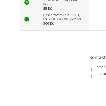
bílý
55 Kč
Deska zátěžová REPLAST,
800 x 600 x 43 mm, exteriér
500 Kč
Z
á
p
a
t
Kontakt
í
prode
59678