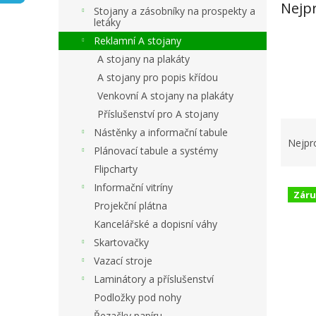
n
Nejp
Stojany a zásobníky na prospekty a
e
letáky
l
Reklamní A stojany
A stojany na plakáty
A stojany pro popis křídou
Venkovní A stojany na plakáty
Příslušenství pro A stojany
Ř
Nástěnky a informační tabule
a
Nejpr
Plánovací tabule a systémy
z
Flipcharty
e
V
n
Informační vitríny
Záru
ý
í
Projekční plátna
p
p
Kancelářské a dopisní váhy
i
r
Skartovačky
s
o
Vazací stroje
p
d
r
u
Laminátory a příslušenství
o
k
Podložky pod nohy
d
t
Řezačky papíru