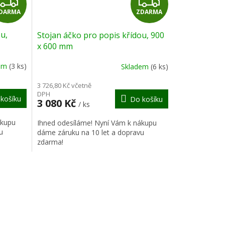
Z
Z
DARMA
ZDARMA
D
D
u,
Stojan áčko pro popis křídou, 900
A
A
x 600 mm
R
R
dem
(3 ks)
Skladem
(6 ks)
M
M
3 726,80 Kč včetně
DPH
košíku
Do košíku
A
A
3 080 Kč
/ ks
ákupu
Ihned odesíláme! Nyní Vám k nákupu
u
dáme záruku na 10 let a dopravu
zdarma!