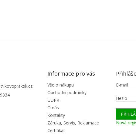
í
p
r
v
k
y
v
ý
p
i
s
u
Informace pro vás
Přihláš
Vše o nákupu
E-mail
j
@
kovopraktik.cz
Obchodní podmínky
9334
Heslo
GDPR
O nás
PŘIHLÁ
Kontakty
Nová regi
Záruka, Servis, Reklamace
Certifikát