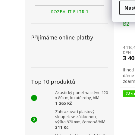
Nas
ROZBALIT FILTR
Rekla
B2
Přijímáme online platby
4 116,
DPH
3 4
Ihned
dáme 
Top 10 produktů
zdarm
Akustický panel na stěnu 120
Záru
x 80 cm, kulaté rohy, bílá
1 265 Kč
Zahrazovací plastový
sloupek se základnou,
výška 870 mm, červená/bílá
311 Kč