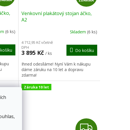
ZDARMA
D
D
áčko,
Venkovní plakátový stojan áčko,
A
A
A2
R
R
dem
(6 ks)
Skladem
(6 ks)
M
M
4 712,95 Kč včetně
DPH
košíku
Do košíku
A
A
3 895 Kč
/ ks
ákupu
Ihned odesíláme! Nyní Vám k nákupu
u
dáme záruku na 10 let a dopravu
zdarma!
Záruka 10 let
ích
ouhlas,
Z
Z