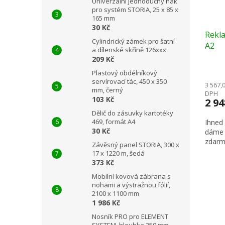
Univerzální jednoduchý hák
pro systém STORIA, 25 x 85 x
165 mm
30 Kč
Rekla
Cylindrický zámek pro šatní
A2
a dílenské skříně 126xxx
209 Kč
Plastový obdélníkový
servírovací tác, 450 x 350
3 567,
mm, černý
DPH
103 Kč
2 9
Dělič do zásuvky kartotéky
469, formát A4
Ihned
30 Kč
dáme 
zdarm
Závěsný panel STORIA, 300 x
17 x 1220 m, šedá
373 Kč
Mobilní kovová zábrana s
nohami a výstražnou fólií,
2100 x 1100 mm
1 986 Kč
Nosník PRO pro ELEMENT
SYSTEM, hloubka 250 mm,