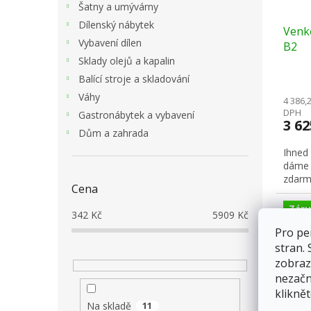
Šatny a umývárny
Dílenský nábytek
Venko
Vybavení dílen
B2
Sklady olejů a kapalin
Balící stroje a skladování
Váhy
4 386,
DPH
Gastronábytek a vybavení
3 6
Dům a zahrada
Ihned
dáme 
zdarm
Cena
Záru
342
Kč
5909
Kč
Pro pe
stran.
zobraz
nezačn
kliknět
Na skladě
11