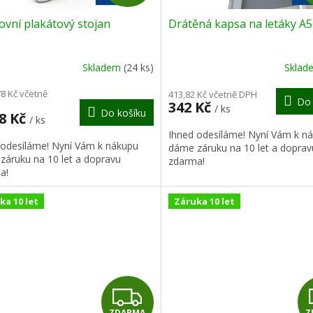
D
vní plakátový stojan
Drátěná kapsa na letáky A5
A
R
Skladem
(24 ks)
Skla
M
78 Kč včetně
413,82 Kč včetně DPH
Do 
342 Kč
/ ks
Do košíku
A
18 Kč
/ ks
Ihned odesíláme! Nyní Vám k n
 odesíláme! Nyní Vám k nákupu
dáme záruku na 10 let a doprav
záruku na 10 let a dopravu
zdarma!
a!
ka 10 let
Záruka 10 let
Z
ZDARMA
Z