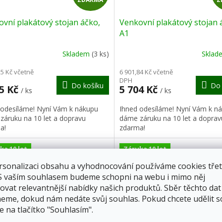
D
vní plakátový stojan áčko,
Venkovní plakátový stojan 
A
A1
R
Skladem
(3 ks)
Skla
M
25 Kč včetně
6 901,84 Kč včetně
DPH
Do košíku
Do 
A
25 Kč
5 704 Kč
/ ks
/ ks
 odesíláme! Nyní Vám k nákupu
Ihned odesíláme! Nyní Vám k n
záruku na 10 let a dopravu
dáme záruku na 10 let a doprav
a!
zdarma!
ka 10 let
Záruka 10 let
rsonalizaci obsahu a vyhodnocování používáme cookies třet
 S vaším souhlasem budeme schopni na webu i mimo něj
ovat relevantnější nabídky našich produktů. Sběr těchto dat
eme, dokud nám nedáte svůj souhlas. Pokud chcete udělit s
e na tlačítko "Souhlasím".
Z