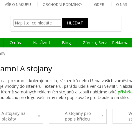
VŠE O NÁKUPU
OBCHODNÍ PODMÍNKY
GDPR
O NÁS
HLEDAT
O nás
Na Úvod
Blog
Záruka, Servis, Reklamac
any
lamní A stojany
utat pozornost kolemjdoucích, zákazníků nebo třeba vašich zaměstn
je vhodný do interiéru i exteriéru, parádu udělá venku i vevnitř. Nabíz
. Kromě samotných reklamních stojanů a tabulí nabízíme také
přísluš
ou plochu pro logo vaší firmy nebo popisovače pro tabule a na sklo.
A stojany na
A stojany pro
V
plakáty
popis křídou
s
p