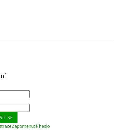
ení
SIT SE
strace
Zapomenuté heslo