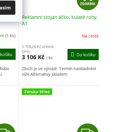
DARMA
ZDARMA
D
D
lasím
é rohy,
Reklamní stojan áčko, kulaté rohy,
A
A
A1
R
R
dem
(1 ks)
Na cestě
M
M
3 758,26 Kč včetně
DPH
košíku
Do košíku
A
A
3 106 Kč
/ ks
ákupu
Zboží je ve výrobě. Termín naskladnění
u
níže.Alternativy skladem
Záruka 10 let