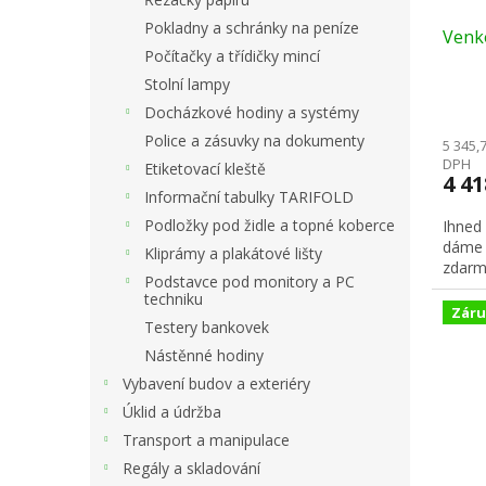
u
ů
Pokladny a schránky na peníze
Venko
k
Počítačky a třídičky mincí
t
ů
Stolní lampy
Docházkové hodiny a systémy
Police a zásuvky na dokumenty
5 345,
DPH
Etiketovací kleště
4 4
Informační tabulky TARIFOLD
Podložky pod židle a topné koberce
Ihned
dáme 
Kliprámy a plakátové lišty
zdarm
Podstavce pod monitory a PC
techniku
Záru
Testery bankovek
Nástěnné hodiny
Vybavení budov a exteriéry
Úklid a údržba
Transport a manipulace
Regály a skladování