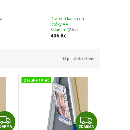
na
Drátěná kapsa na
letáky A4
Skladem
(2 ks)
406 Kč
12
položek celkem
Záruka 10 let
Z
Z
DARMA
ZDARMA