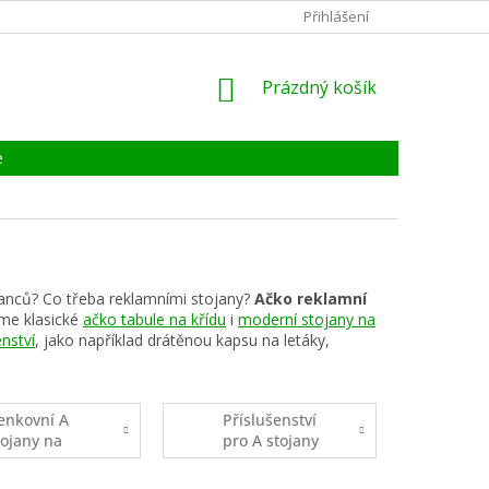
KONTAKTY
ZÁRUKA, SERVIS, REKLAMACE
Přihlášení
CERTIFIKÁT
NÁKUPNÍ
Prázdný košík
KOŠÍK
e
anců? Co třeba reklamními stojany?
Ačko reklamní
íme klasické
ačko tabule na křídu
i
moderní stojany na
enství
, jako například drátěnou kapsu na letáky,
enkovní A
Příslušenství
tojany na
pro A stojany
lakáty