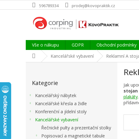
Přejít
596789334
prodej@kovopraktik.cz
na
obsah
Vše o nákupu
GDPR
Obchodní podmínky
Domů
Kancelářské vybavení
Reklamní A stoj
P
Rek
o
Přeskočit
s
Kategorie
kategorie
t
Jak upo
stojan
r
Kancelářský nábytek
plakáty
a
přídavn
Kancelářské křesla a židle
n
Konferenční a jídelní stoly
n
í
Kancelářské vybavení
p
Řečnické pulty a prezentační stolky
a
Popisovací a magnetické tabule