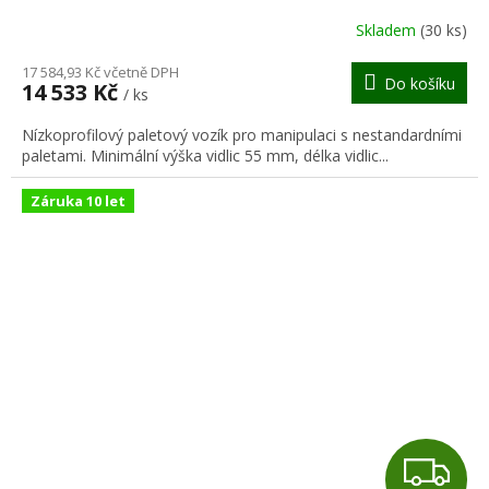
R
Skladem
(30 ks)
M
17 584,93 Kč včetně DPH
Do košíku
14 533 Kč
/ ks
A
Nízkoprofilový paletový vozík pro manipulaci s nestandardními
paletami. Minimální výška vidlic 55 mm, délka vidlic...
Záruka 10 let
Z