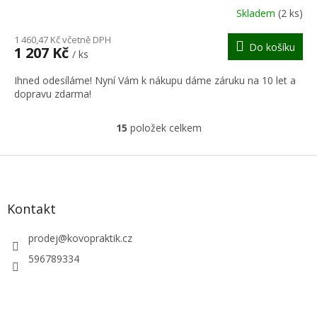
R
Skladem
(2 ks)
M
1 460,47 Kč včetně DPH
Do košíku
1 207 Kč
/ ks
A
Ihned odesíláme! Nyní Vám k nákupu dáme záruku na 10 let a
dopravu zdarma!
15
položek celkem
O
v
l
Z
á
á
d
p
a
a
Kontakt
c
t
í
í
prodej
@
kovopraktik.cz
p
r
596789334
v
k
y
v