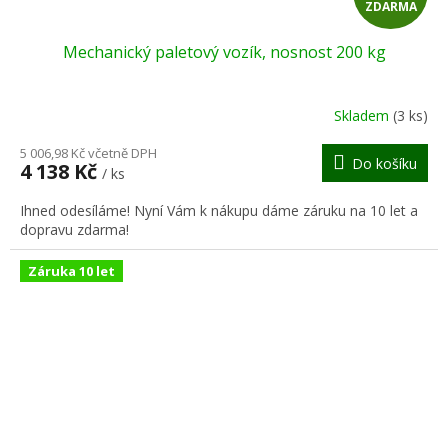
ZDARMA
D
Mechanický paletový vozík, nosnost 200 kg
A
R
Skladem
(3 ks)
M
5 006,98 Kč včetně DPH
Do košíku
4 138 Kč
/ ks
A
Ihned odesíláme! Nyní Vám k nákupu dáme záruku na 10 let a
dopravu zdarma!
Záruka 10 let