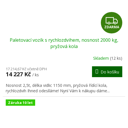
Z
ZDARMA
D
Paletovací vozík s rychlozdvihem, nosnost 2000 kg,
A
pryžová kola
R
Skladem
(12 ks)
M
17 214,67 Kč včetně DPH
Do košíku
14 227 Kč
/ ks
A
Nosnost 2,5t, délka vidlic 1150 mm, pryžová řídící kola,
rychlozdvih Ihned odesíláme! Nyní Vám k nákupu dáme...
Záruka 10 let