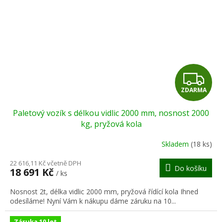
Z
ZDARMA
D
Paletový vozík s délkou vidlic 2000 mm, nosnost 2000
A
kg, pryžová kola
R
Skladem
(18 ks)
M
22 616,11 Kč včetně DPH
Do košíku
18 691 Kč
/ ks
A
Nosnost 2t, délka vidlic 2000 mm, pryžová řídící kola Ihned
odesíláme! Nyní Vám k nákupu dáme záruku na 10...
Záruka 10 let