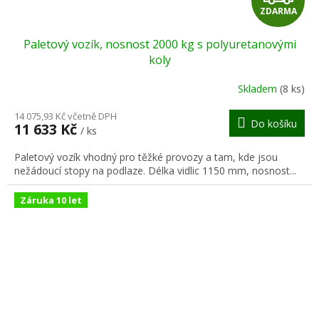
ZDARMA
D
Paletový vozík, nosnost 2000 kg s polyuretanovými
A
koly
R
Skladem
(8 ks)
M
14 075,93 Kč včetně DPH
Do košíku
11 633 Kč
/ ks
A
Paletový vozík vhodný pro těžké provozy a tam, kde jsou
nežádoucí stopy na podlaze. Délka vidlic 1150 mm, nosnost...
Záruka 10 let