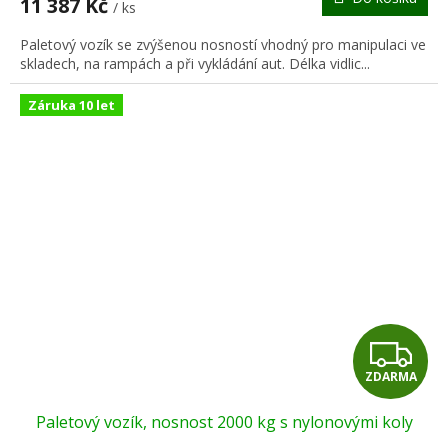
11 387 Kč
/ ks
A
Paletový vozík se zvýšenou nosností vhodný pro manipulaci ve
skladech, na rampách a při vykládání aut. Délka vidlic...
Záruka 10 let
Z
ZDARMA
D
Paletový vozík, nosnost 2000 kg s nylonovými koly
A