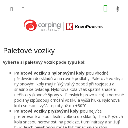
Přejít
NÁKU
na
obsah
KOŠÍK
Paletové vozíky
Vyberte si paletový vozík pode typu kol:
Paletové vozíky s nylonovými koly
jsou vhodné
především do skladů a na rovné podlahy. Paletové vozíky s
nylonovými koly mají nízký valivý odpod při rozjezdu a
snadno se ovládají. Nylonová kola však špatně snášení
nečistoty (kovové špony v dílenských provozech) a nerovné
podlahy (způsobují drncání vozíku a vyšší hluk). Nylonová
kola snesou i vyšši teploty až do +80°C.
Paletové vozíky pryžovými koly
jsou nejvíce
preferované a jsou ideální volbou do skladů, dílen. Pryžová
kola snesou nerovnosti na podlaze, tlumí nárazy a snižují
hluk. Jejich nevýhodou může být zanechávání stop