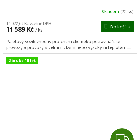
R
Skladem
(22 ks)
M
14 022,69 Kč včetně DPH
Do košíku
11 589 Kč
/ ks
A
Paletový vozík vhodný pro chemické nebo potravinářské
provozy a provozy s velmi nízkými nebo vysokými teplotami....
Záruka 10 let
Z