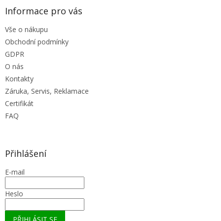
ý
Informace pro vás
p
i
Vše o nákupu
s
u
Obchodní podmínky
GDPR
O nás
Kontakty
Záruka, Servis, Reklamace
Certifikát
FAQ
Přihlášení
E-mail
Heslo
PŘIHLÁSIT SE