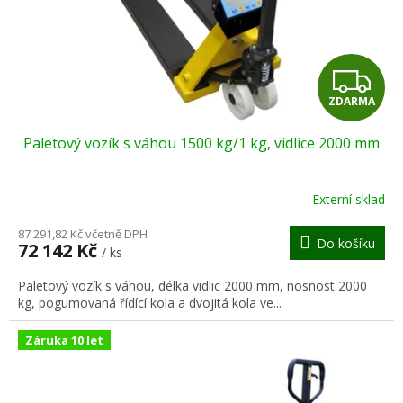
Z
ZDARMA
D
Paletový vozík s váhou 1500 kg/1 kg, vidlice 2000 mm
A
R
Externí sklad
M
87 291,82 Kč včetně DPH
Do košíku
72 142 Kč
/ ks
A
Paletový vozík s váhou, délka vidlic 2000 mm, nosnost 2000
kg, pogumovaná řídící kola a dvojitá kola ve...
Záruka 10 let