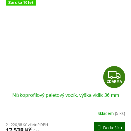
Záruka 10 let
Z
ZDARMA
D
Nízkoprofilový paletový vozík, výška vidlic 36 mm
A
R
Skladem
(5 ks)
M
21 220,98 Kč včetně DPH
Do košíku
17 538 Kč
/ ks