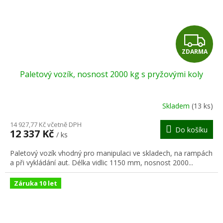
Z
ZDARMA
D
Paletový vozík, nosnost 2000 kg s pryžovými koly
A
R
Skladem
(13 ks)
M
14 927,77 Kč včetně DPH
Do košíku
12 337 Kč
/ ks
A
Paletový vozík vhodný pro manipulaci ve skladech, na rampách
a při vykládání aut. Délka vidlic 1150 mm, nosnost 2000...
Záruka 10 let