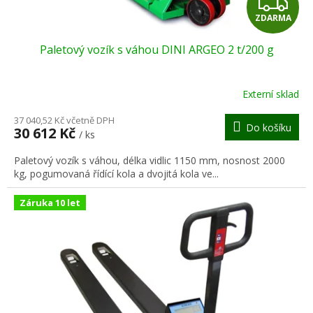
Z
ů
ZDARMA
D
Paletový vozík s váhou DINI ARGEO 2 t/200 g
A
R
Externí sklad
M
37 040,52 Kč včetně DPH
Do košíku
30 612 Kč
/ ks
A
Paletový vozík s váhou, délka vidlic 1150 mm, nosnost 2000
kg, pogumovaná řídící kola a dvojitá kola ve...
Záruka 10 let