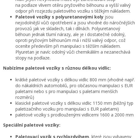
na podlaze vlivem otěru pryžového běhounu a vyšší valivý
odpor při rozjezdu paletového vozíku s těžkým nákladem.
Paletové vozíky s polyuretanovými koly
jsou
nejodolnější vůči opotřebení a jsou vhodné do náročnějších
provozů jak ve skladech, tak i dílnách. Polyuretanový
běhoun jednak tlumí nárazy, ale je i dostatečně odolný,
oproti pryžovým běhounům má i nižší valivý odpor, což
oceníte především při manipulaci s těžším nákladem.
Plyuretan je navíc odolný vůči chemikáliím a nezanechává
stopy na podlaze.
Nabízíme paletové vozíky s různou délkou vidlic:
krátké paletové vozíky s délkou vidlic 800 mm (vhodné např.
do nákaldních automobilů, pro občasnou manipulaci s EUR
paletami nebo s pro manipulaci s paletami menších
rozměrů)
klasické paletové vozíky s délkou vidlic 1150 mm (běžný typ
paletizačního vozíku pro manipulaci s EUR paletami)
paletové vozíky s prodlouženými vidlicemi 1600 a 2000 mm
Speciální paletové vozíky:
Paletovací vozík s rychlozdvihem
, které jsou vybaveny