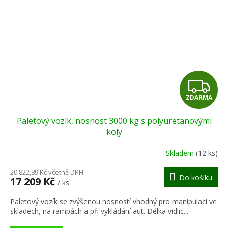
Z
ZDARMA
D
Paletový vozík, nosnost 3000 kg s polyuretanovými
A
koly
R
Skladem
(12 ks)
M
20 822,89 Kč včetně DPH
Do košíku
17 209 Kč
/ ks
A
Paletový vozík se zvýšenou nosností vhodný pro manipulaci ve
skladech, na rampách a při vykládání aut. Délka vidlic...