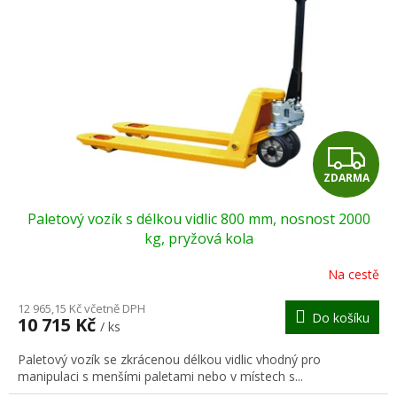
Z
ZDARMA
D
Paletový vozík s délkou vidlic 800 mm, nosnost 2000
A
kg, pryžová kola
R
Na cestě
M
12 965,15 Kč včetně DPH
Do košíku
10 715 Kč
/ ks
A
Paletový vozík se zkrácenou délkou vidlic vhodný pro
manipulaci s menšími paletami nebo v místech s...