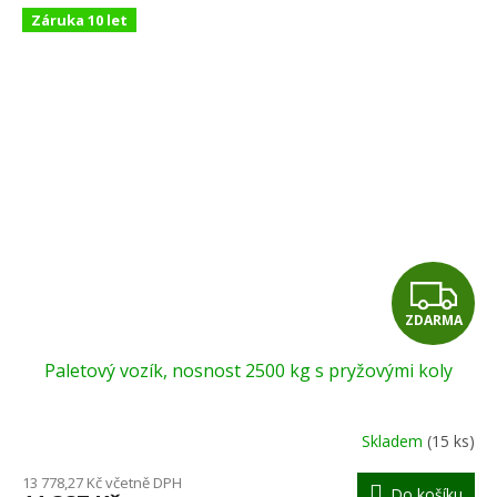
Záruka 10 let
Z
ZDARMA
D
Paletový vozík, nosnost 2500 kg s pryžovými koly
A
R
Skladem
(15 ks)
M
13 778,27 Kč včetně DPH
Do košíku