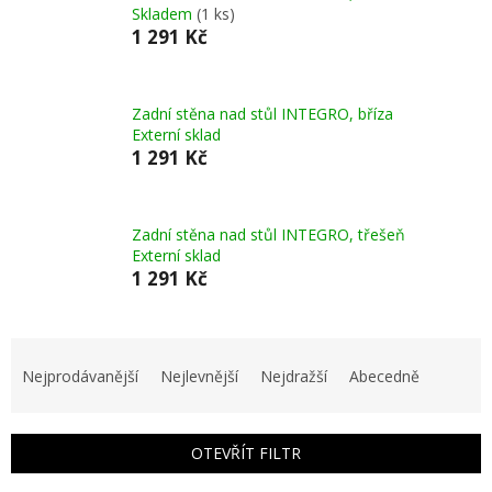
Skladem
(1 ks)
1 291 Kč
Zadní stěna nad stůl INTEGRO, bříza
Externí sklad
1 291 Kč
Zadní stěna nad stůl INTEGRO, třešeň
Externí sklad
1 291 Kč
Ř
a
Nejprodávanější
Nejlevnější
Nejdražší
Abecedně
z
e
n
OTEVŘÍT FILTR
í