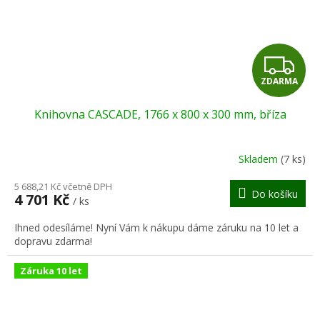
Z
ZDARMA
D
Knihovna CASCADE, 1766 x 800 x 300 mm, bříza
A
R
Skladem
(7 ks)
M
5 688,21 Kč včetně DPH
Do košíku
4 701 Kč
/ ks
A
Ihned odesíláme! Nyní Vám k nákupu dáme záruku na 10 let a
dopravu zdarma!
Záruka 10 let