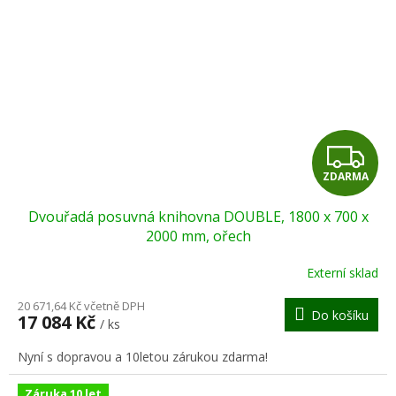
Z
ZDARMA
D
Dvouřadá posuvná knihovna DOUBLE, 1800 x 700 x
A
2000 mm, ořech
R
Externí sklad
M
20 671,64 Kč včetně DPH
Do košíku
17 084 Kč
/ ks
A
Nyní s dopravou a 10letou zárukou zdarma!
Záruka 10 let