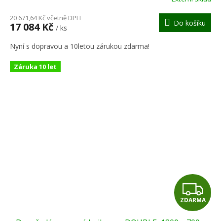
M
20 671,64 Kč včetně DPH
Do košíku
17 084 Kč
/ ks
A
Nyní s dopravou a 10letou zárukou zdarma!
Záruka 10 let
Z
ZDARMA
D