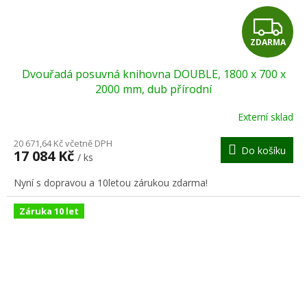
Z
ZDARMA
D
Dvouřadá posuvná knihovna DOUBLE, 1800 x 700 x
A
2000 mm, dub přírodní
R
Externí sklad
M
20 671,64 Kč včetně DPH
Do košíku
17 084 Kč
/ ks
A
Nyní s dopravou a 10letou zárukou zdarma!
Záruka 10 let