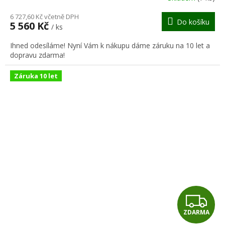
M
6 727,60 Kč včetně DPH
Do košíku
5 560 Kč
/ ks
A
Ihned odesíláme! Nyní Vám k nákupu dáme záruku na 10 let a
dopravu zdarma!
Záruka 10 let
Z
ZDARMA
D