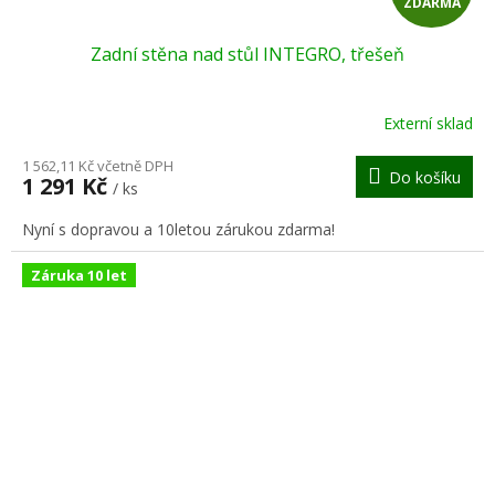
ZDARMA
D
Zadní stěna nad stůl INTEGRO, třešeň
A
R
Externí sklad
M
1 562,11 Kč včetně DPH
Do košíku
1 291 Kč
/ ks
A
Nyní s dopravou a 10letou zárukou zdarma!
Záruka 10 let