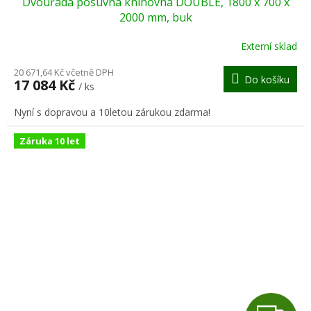
Dvouřadá posuvná knihovna DOUBLE, 1800 x 700 x
A
2000 mm, buk
R
Externí sklad
M
20 671,64 Kč včetně DPH
Do košíku
17 084 Kč
/ ks
A
Nyní s dopravou a 10letou zárukou zdarma!
Záruka 10 let