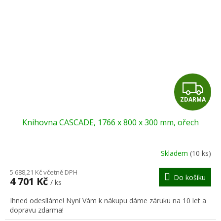
Z
ZDARMA
D
Knihovna CASCADE, 1766 x 800 x 300 mm, ořech
A
R
Skladem
(10 ks)
M
5 688,21 Kč včetně DPH
Do košíku
4 701 Kč
/ ks
A
Ihned odesíláme! Nyní Vám k nákupu dáme záruku na 10 let a
dopravu zdarma!