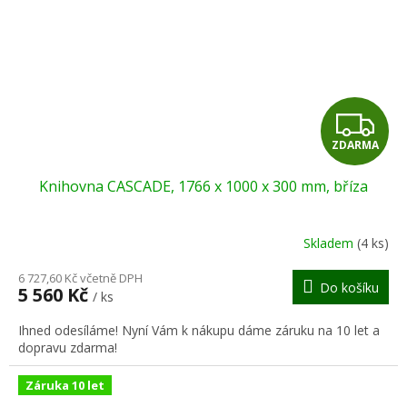
Z
ZDARMA
D
Knihovna CASCADE, 1766 x 1000 x 300 mm, bříza
A
R
Skladem
(4 ks)
M
6 727,60 Kč včetně DPH
Do košíku
5 560 Kč
/ ks
A
Ihned odesíláme! Nyní Vám k nákupu dáme záruku na 10 let a
dopravu zdarma!
Záruka 10 let