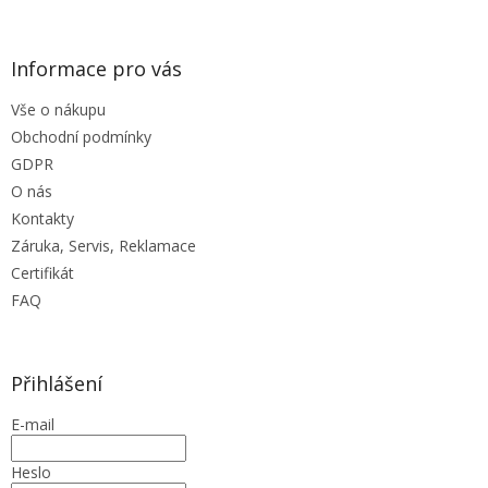
p
i
s
Informace pro vás
u
Vše o nákupu
Obchodní podmínky
GDPR
O nás
Kontakty
Záruka, Servis, Reklamace
Certifikát
FAQ
Přihlášení
E-mail
Heslo