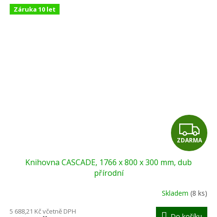
Záruka 10 let
Z
ZDARMA
D
Knihovna CASCADE, 1766 x 800 x 300 mm, dub
A
přírodní
R
Skladem
(8 ks)
M
5 688,21 Kč včetně DPH
Do košíku