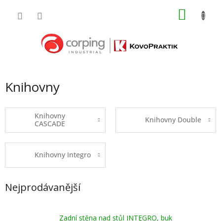
Přejít
NÁKU
na
obsah
KOŠÍK
Knihovny
Knihovny
Knihovny Double
CASCADE
Knihovny Integro
Nejprodávanější
Zadní stěna nad stůl INTEGRO, buk