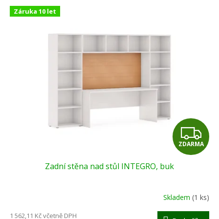
p
V
r
Záruka 10 let
ý
o
p
d
i
u
s
k
p
t
r
ů
o
d
u
k
t
Z
ů
ZDARMA
D
Zadní stěna nad stůl INTEGRO, buk
A
R
Skladem
(1 ks)
M
1 562,11 Kč včetně DPH