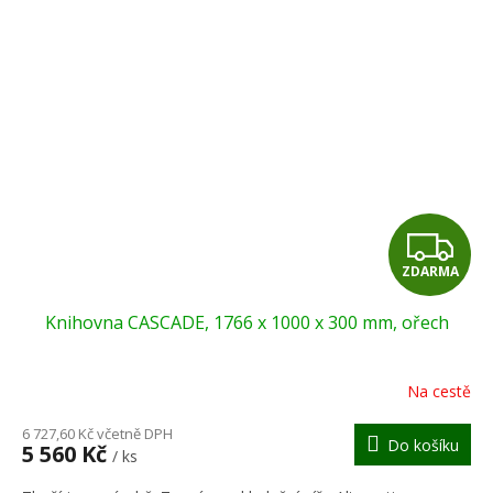
Z
ZDARMA
D
Knihovna CASCADE, 1766 x 1000 x 300 mm, ořech
A
R
Na cestě
M
6 727,60 Kč včetně DPH
Do košíku
5 560 Kč
/ ks
A