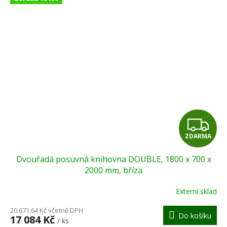
Z
ZDARMA
D
Dvouřadá posuvná knihovna DOUBLE, 1800 x 700 x
A
2000 mm, bříza
R
Externí sklad
M
20 671,64 Kč včetně DPH
Do košíku
17 084 Kč
/ ks