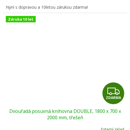
A
Nyní s dopravou a 10letou zárukou zdarma!
Záruka 10 let
Z
ZDARMA
D
Dvouřadá posuvná knihovna DOUBLE, 1800 x 700 x
A
2000 mm, třešeň
R
Externí sklad