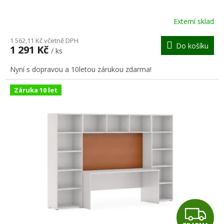
R
Externí sklad
M
1 562,11 Kč včetně DPH
Do košíku
1 291 Kč
/ ks
A
Nyní s dopravou a 10letou zárukou zdarma!
Záruka 10 let
Z