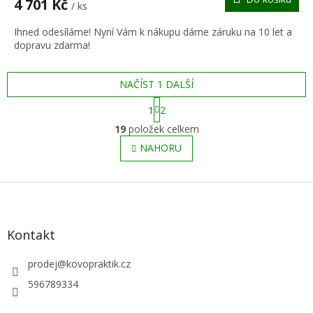
4 701 Kč
/ ks
A
Ihned odesíláme! Nyní Vám k nákupu dáme záruku na 10 let a
dopravu zdarma!
NAČÍST 1 DALŠÍ
S
1
2
t
O
r
19
položek celkem
v
á
l
NAHORU
n
á
k
o
d
v
Z
a
á
c
á
n
í
p
í
p
a
Kontakt
r
t
v
í
prodej
@
kovopraktik.cz
k
y
596789334
v
ý