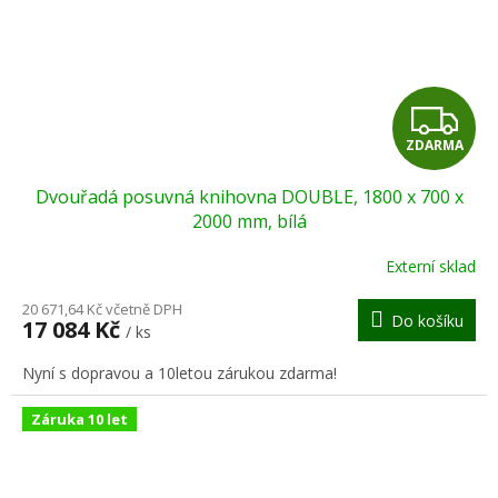
Z
ZDARMA
D
Dvouřadá posuvná knihovna DOUBLE, 1800 x 700 x
A
2000 mm, bílá
R
Externí sklad
M
20 671,64 Kč včetně DPH
Do košíku
17 084 Kč
/ ks
A
Nyní s dopravou a 10letou zárukou zdarma!
Záruka 10 let