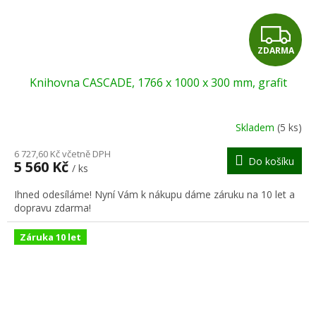
Z
ZDARMA
D
Knihovna CASCADE, 1766 x 1000 x 300 mm, grafit
A
R
Skladem
(5 ks)
Průměrné
hodnocení
M
6 727,60 Kč včetně DPH
produktu
Do košíku
5 560 Kč
/ ks
je
A
4,0
Ihned odesíláme! Nyní Vám k nákupu dáme záruku na 10 let a
z
dopravu zdarma!
5
hvězdiček.
Záruka 10 let