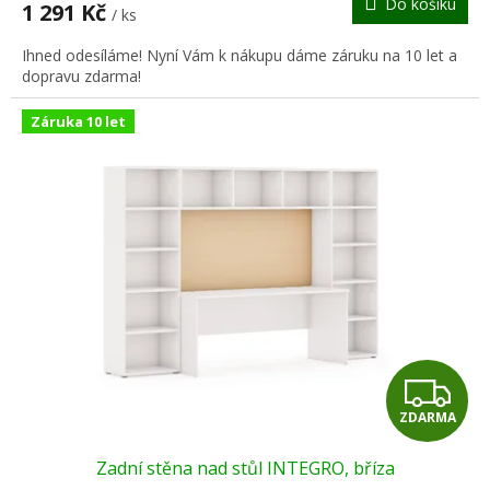
Do košíku
1 291 Kč
/ ks
A
Ihned odesíláme! Nyní Vám k nákupu dáme záruku na 10 let a
dopravu zdarma!
Záruka 10 let
Z
ZDARMA
D
Zadní stěna nad stůl INTEGRO, bříza
A