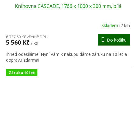
Knihovna CASCADE, 1766 x 1000 x 300 mm, bílá
A
R
Skladem
(2 ks)
M
6 727,60 Kč včetně DPH
Do košíku
5 560 Kč
/ ks
A
Ihned odesíláme! Nyní Vám k nákupu dáme záruku na 10 let a
dopravu zdarma!
Záruka 10 let