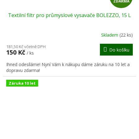
ZDARMA
D
Textilní filtr pro průmyslové vysavače BOLEZZO, 15 L
A
R
Skladem
(22 ks)
M
181,50 Kč včetně DPH
Do košíku
150 Kč
/ ks
A
Ihned odesíláme! Nyní Vám k nákupu dáme záruku na 10 let a
dopravu zdarma!
Záruka 10 let