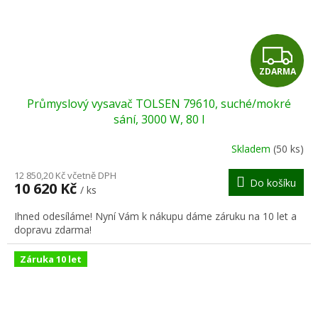
Z
ZDARMA
D
Průmyslový vysavač TOLSEN 79610, suché/mokré
A
sání, 3000 W, 80 l
R
Skladem
(50 ks)
M
12 850,20 Kč včetně DPH
Do košíku
10 620 Kč
/ ks
A
Ihned odesíláme! Nyní Vám k nákupu dáme záruku na 10 let a
dopravu zdarma!
Záruka 10 let