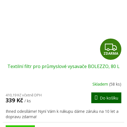
Z
ZDARMA
D
Textilní filtr pro průmyslové vysavače BOLEZZO, 80 L
A
R
Skladem
(58 ks)
M
410,19 Kč včetně DPH
Do košíku
339 Kč
/ ks
A
Ihned odesíláme! Nyní Vám k nákupu dáme záruku na 10 let a
dopravu zdarma!