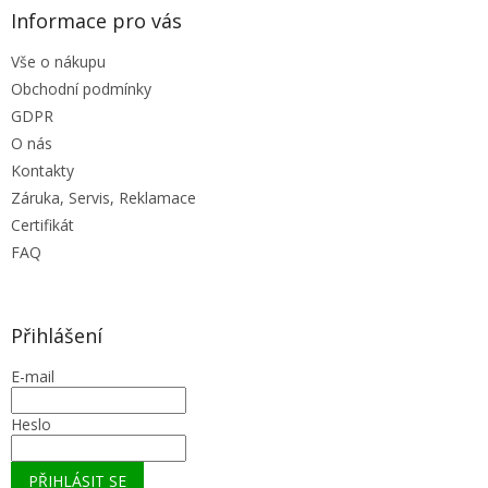
ý
Informace pro vás
p
i
Vše o nákupu
s
u
Obchodní podmínky
GDPR
O nás
Kontakty
Záruka, Servis, Reklamace
Certifikát
FAQ
Přihlášení
E-mail
Heslo
PŘIHLÁSIT SE