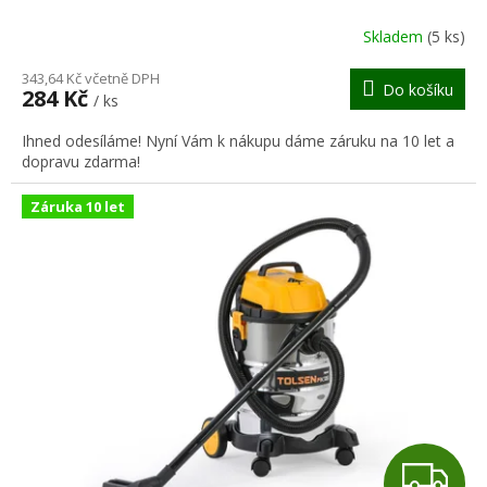
R
Skladem
(5 ks)
M
343,64 Kč včetně DPH
Do košíku
284 Kč
/ ks
A
Ihned odesíláme! Nyní Vám k nákupu dáme záruku na 10 let a
dopravu zdarma!
Záruka 10 let
Z