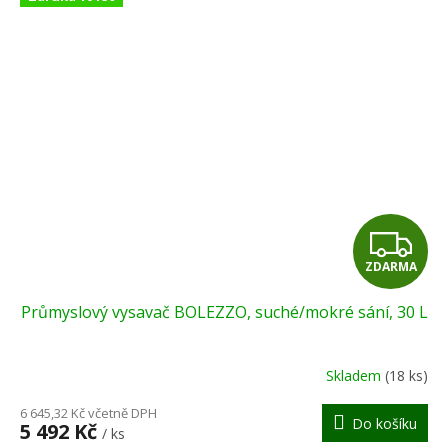
Z
ZDARMA
D
Průmyslový vysavač BOLEZZO, suché/mokré sání, 30 L
A
R
Skladem
(18 ks)
M
6 645,32 Kč včetně DPH
Do košíku
5 492 Kč
/ ks