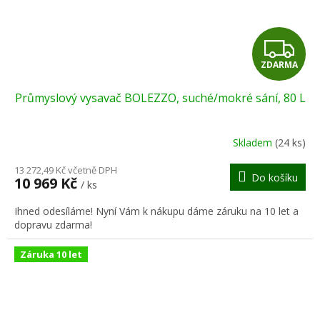
Z
ZDARMA
D
Průmyslový vysavač BOLEZZO, suché/mokré sání, 80 L
A
R
Skladem
(24 ks)
M
13 272,49 Kč včetně DPH
Do košíku
10 969 Kč
/ ks
A
Ihned odesíláme! Nyní Vám k nákupu dáme záruku na 10 let a
dopravu zdarma!
Záruka 10 let