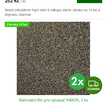
252 Kč
/ ks
A
Ihned odesíláme! Nyní Vám k nákupu dáme záruku na 10 let a
dopravu zdarma!
Záruka 10 let
Z
ZDARMA
D
Náhradní filtr pro vysavač 940035, 2 ks
A