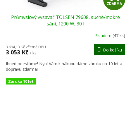
ZDARMA
D
Průmyslový vysavač TOLSEN 79608, suché/mokré
A
sání, 1200 W, 30 l
R
Skladem
(47 ks)
M
3 694,13 Kč včetně DPH
Do košíku
3 053 Kč
/ ks
A
Ihned odesíláme! Nyní Vám k nákupu dáme záruku na 10 let a
dopravu zdarma!
Záruka 10 let