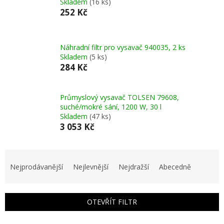
Skladem
(16 ks)
252 Kč
Náhradní filtr pro vysavač 940035, 2 ks
Skladem
(5 ks)
284 Kč
Průmyslový vysavač TOLSEN 79608,
suché/mokré sání, 1200 W, 30 l
Skladem
(47 ks)
3 053 Kč
Ř
a
Nejprodávanější
Nejlevnější
Nejdražší
Abecedně
z
e
n
OTEVŘÍT FILTR
í
p