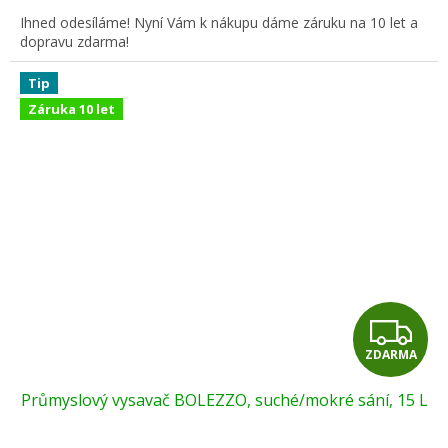
A
Ihned odesíláme! Nyní Vám k nákupu dáme záruku na 10 let a
dopravu zdarma!
Tip
Záruka 10 let
Z
ZDARMA
D
Průmyslový vysavač BOLEZZO, suché/mokré sání, 15 L
A