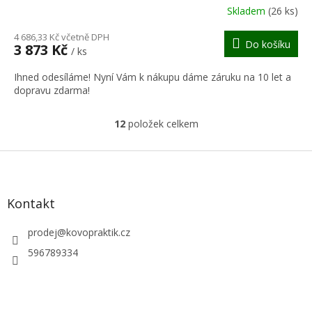
R
Skladem
(26 ks)
M
4 686,33 Kč včetně DPH
Do košíku
3 873 Kč
/ ks
A
Ihned odesíláme! Nyní Vám k nákupu dáme záruku na 10 let a
dopravu zdarma!
12
položek celkem
O
v
l
Z
á
á
d
p
a
a
Kontakt
c
t
í
í
prodej
@
kovopraktik.cz
p
r
596789334
v
k
y
v