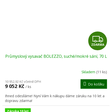
Z
ZDARMA
D
Průmyslový vysavač BOLEZZO, suché/mokré sání, 70 L
A
R
Skladem
(11 ks)
M
10 952,92 Kč včetně DPH
Do košíku
9 052 Kč
/ ks
A
Ihned odesíláme! Nyní Vám k nákupu dáme záruku na 10 let a
dopravu zdarma!
Záruka 10 let