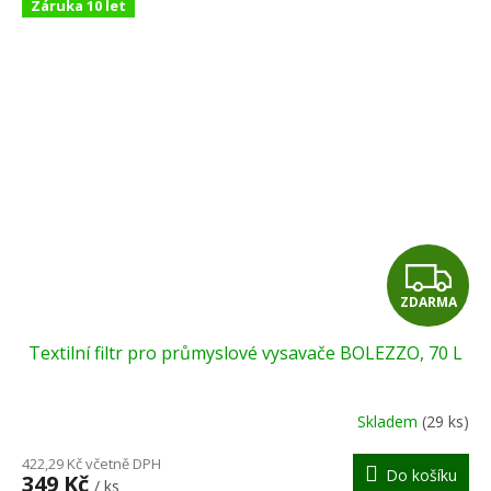
Záruka 10 let
Z
ZDARMA
D
Textilní filtr pro průmyslové vysavače BOLEZZO, 70 L
A
R
Skladem
(29 ks)
M
422,29 Kč včetně DPH
Do košíku
349 Kč
/ ks