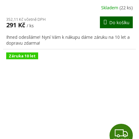
R
Skladem
(22 ks)
M
352,11 Kč včetně DPH
Do košíku
291 Kč
/ ks
A
Ihned odesíláme! Nyní Vám k nákupu dáme záruku na 10 let a
dopravu zdarma!
Záruka 10 let
Z