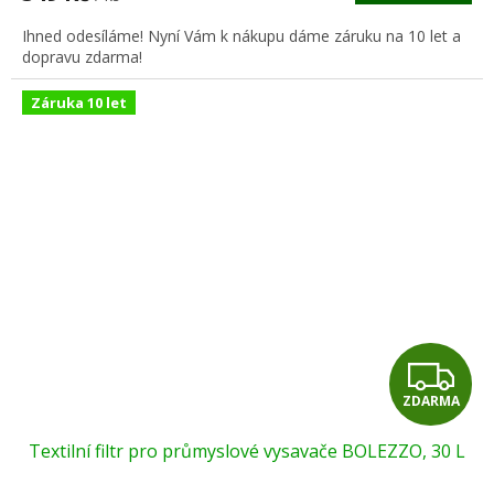
A
Ihned odesíláme! Nyní Vám k nákupu dáme záruku na 10 let a
dopravu zdarma!
Záruka 10 let
Z
ZDARMA
D
Textilní filtr pro průmyslové vysavače BOLEZZO, 30 L
A