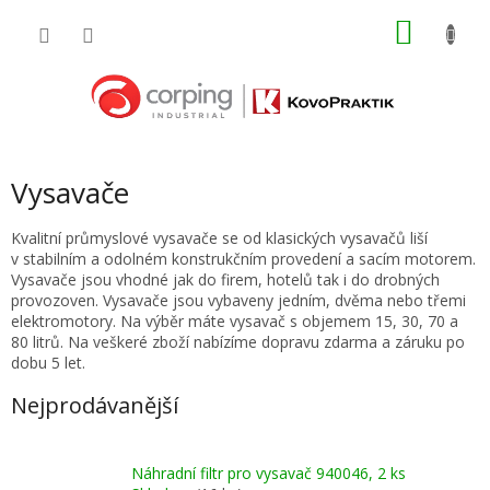
Přejít
NÁKU
na
obsah
KOŠÍK
Vysavače
Kvalitní průmyslové vysavače se od klasických vysavačů liší
v stabilním a odolném konstrukčním provedení a sacím motorem.
Vysavače jsou vhodné jak do firem, hotelů tak i do drobných
provozoven. Vysavače jsou vybaveny jedním, dvěma nebo třemi
elektromotory. Na výběr máte vysavač s objemem 15, 30, 70 a
80 litrů. Na veškeré zboží nabízíme dopravu zdarma a záruku po
dobu 5 let.
Nejprodávanější
Náhradní filtr pro vysavač 940046, 2 ks