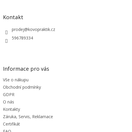
á
á
d
p
a
a
Kontakt
c
t
í
í
prodej
@
kovopraktik.cz
p
r
596789334
v
k
y
v
ý
Informace pro vás
p
i
Vše o nákupu
s
u
Obchodní podmínky
GDPR
O nás
Kontakty
Záruka, Servis, Reklamace
Certifikát
FAQ