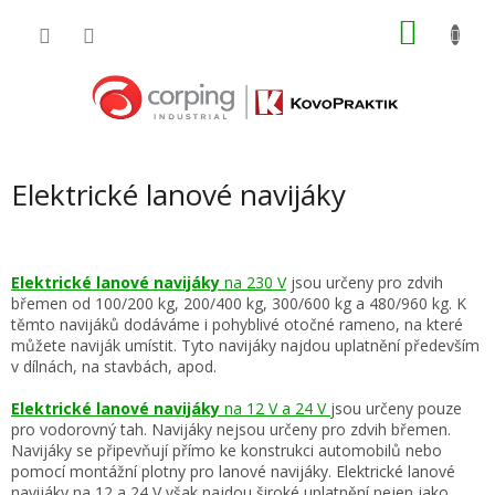
Přejít
NÁKU
na
obsah
KOŠÍK
Elektrické lanové navijáky
Elektrické lanové navijáky
na 230 V
jsou určeny pro zdvih
břemen od 100/200 kg, 200/400 kg, 300/600 kg a 480/960 kg. K
těmto navijáků dodáváme i pohyblivé otočné rameno, na které
můžete naviják umístit. Tyto navijáky najdou uplatnění především
v dílnách, na stavbách, apod.
Elektrické lanové navijáky
na 12 V a 24 V
jsou určeny pouze
pro vodorovný tah. Navijáky nejsou určeny pro zdvih břemen.
Navijáky se připevňují přímo ke konstrukci automobilů nebo
pomocí montážní plotny pro lanové navijáky. Elektrické lanové
navijáky na 12 a 24 V však najdou široké uplatnění nejen jako