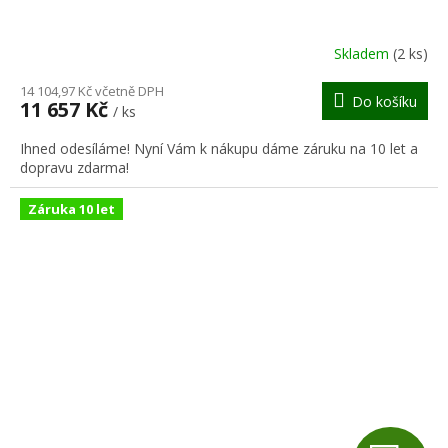
A
R
Skladem
(2 ks)
M
14 104,97 Kč včetně DPH
Do košíku
11 657 Kč
/ ks
A
Ihned odesíláme! Nyní Vám k nákupu dáme záruku na 10 let a
dopravu zdarma!
Záruka 10 let