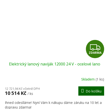
Z
ZDARMA
D
Elektrický lanový naviják 12000 24 V - ocelové lano
A
R
Skladem
(1 ks)
M
12 721,94 Kč včetně DPH
Do košíku
10 514 Kč
/ ks
A
Ihned odesíláme! Nyní Vám k nákupu dáme záruku na 10 let a
dopravu zdarma!