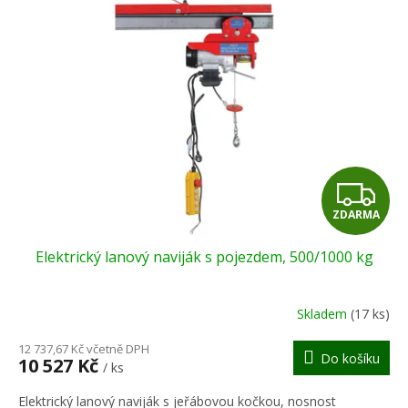
Z
ZDARMA
D
Elektrický lanový naviják s pojezdem, 500/1000 kg
A
R
Skladem
(17 ks)
M
12 737,67 Kč včetně DPH
Do košíku
10 527 Kč
/ ks
A
Elektrický lanový naviják s jeřábovou kočkou, nosnost