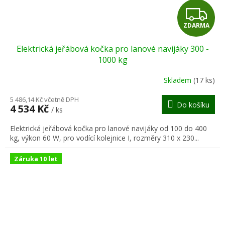
Z
ZDARMA
D
Elektrická jeřábová kočka pro lanové navijáky 300 -
A
1000 kg
R
Skladem
(17 ks)
M
5 486,14 Kč včetně DPH
Do košíku
4 534 Kč
/ ks
A
Elektrická jeřábová kočka pro lanové navijáky od 100 do 400
kg, výkon 60 W, pro vodící kolejnice I, rozměry 310 x 230...
Záruka 10 let