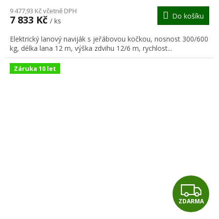
M
9 477,93 Kč včetně DPH
Do košíku
7 833 Kč
/ ks
A
Elektrický lanový naviják s jeřábovou kočkou, nosnost 300/600
kg, délka lana 12 m, výška zdvihu 12/6 m, rychlost...
Záruka 10 let
Z
ZDARMA
D