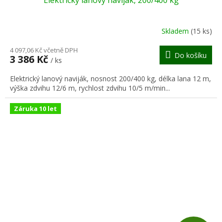
A
R
Skladem
(15 ks)
M
4 097,06 Kč včetně DPH
Do košíku
3 386 Kč
/ ks
A
Elektrický lanový naviják, nosnost 200/400 kg, délka lana 12 m,
výška zdvihu 12/6 m, rychlost zdvihu 10/5 m/min...
Záruka 10 let