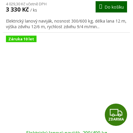
M
4 029,30 Kč včetně DPH
Do košíku
3 330 Kč
/ ks
A
Elektrický lanový naviják, nosnost 300/600 kg, délka lana 12 m,
výška zdvihu 12/6 m, rychlost zdvihu 9/4 m/min...
Záruka 10 let
Z
ZDARMA
D
Elektrický lanový naviják, 200/400 kg