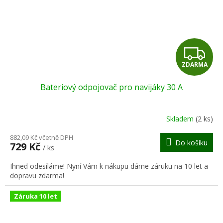
Z
ZDARMA
D
Bateriový odpojovač pro navijáky 30 A
A
R
Skladem
(2 ks)
M
882,09 Kč včetně DPH
Do košíku
729 Kč
/ ks
A
Ihned odesíláme! Nyní Vám k nákupu dáme záruku na 10 let a
dopravu zdarma!
Záruka 10 let