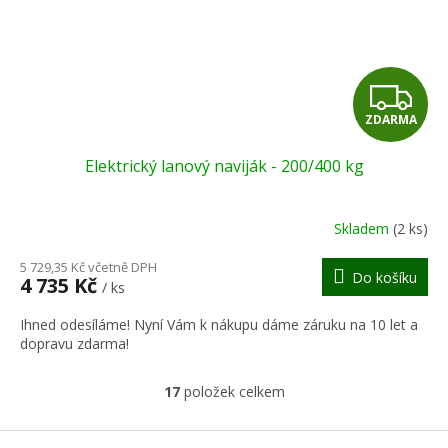
Z
ZDARMA
D
Elektrický lanový naviják - 200/400 kg
A
R
Skladem
(2 ks)
M
5 729,35 Kč včetně DPH
Do košíku
4 735 Kč
/ ks
A
Ihned odesíláme! Nyní Vám k nákupu dáme záruku na 10 let a
dopravu zdarma!
17
položek celkem
O
v
l
Z