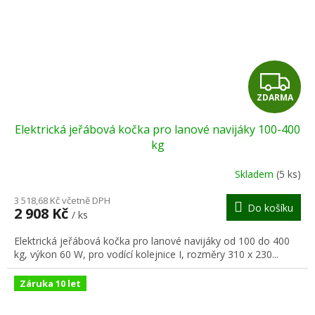
Z
ZDARMA
D
Elektrická jeřábová kočka pro lanové navijáky 100-400
A
kg
R
Skladem
(5 ks)
M
3 518,68 Kč včetně DPH
Do košíku
2 908 Kč
/ ks
A
Elektrická jeřábová kočka pro lanové navijáky od 100 do 400
kg, výkon 60 W, pro vodící kolejnice I, rozměry 310 x 230...
Záruka 10 let