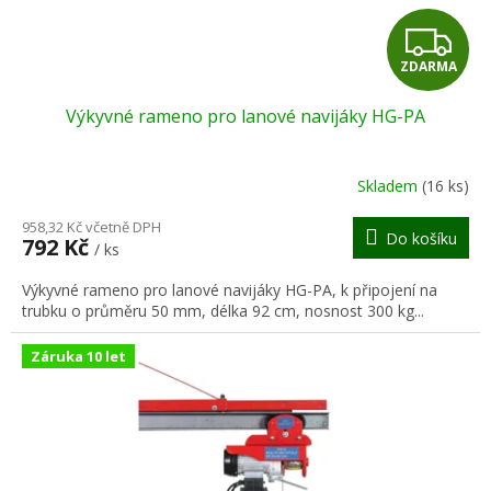
t
Z
ů
ZDARMA
D
Výkyvné rameno pro lanové navijáky HG-PA
A
R
Skladem
(16 ks)
M
958,32 Kč včetně DPH
Do košíku
792 Kč
/ ks
A
Výkyvné rameno pro lanové navijáky HG-PA, k připojení na
trubku o průměru 50 mm, délka 92 cm, nosnost 300 kg...
Záruka 10 let