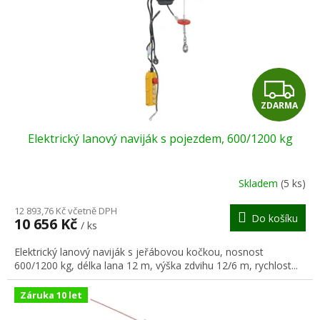
Z
ZDARMA
D
Elektrický lanový naviják s pojezdem, 600/1200 kg
A
R
Skladem
(5 ks)
M
12 893,76 Kč včetně DPH
Do košíku
10 656 Kč
/ ks
A
Elektrický lanový naviják s jeřábovou kočkou, nosnost
600/1200 kg, délka lana 12 m, výška zdvihu 12/6 m, rychlost...
Záruka 10 let