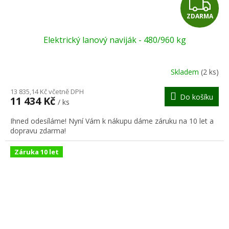
Z
ZDARMA
D
Elektrický lanový naviják - 480/960 kg
A
R
Skladem
(2 ks)
M
13 835,14 Kč včetně DPH
Do košíku
11 434 Kč
/ ks
A
Ihned odesíláme! Nyní Vám k nákupu dáme záruku na 10 let a
dopravu zdarma!
Záruka 10 let