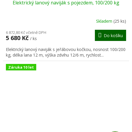
Elektrický lanový naviják s pojezdem, 100/200 kg
A
R
Skladem
(25 ks)
M
6 872,80 Kč včetně DPH
Do košíku
5 680 Kč
/ ks
A
Elektrický lanový naviják s jeřábovou kočkou, nosnost 100/200
kg, délka lana 12 m, výška zdvihu 12/6 m, rychlost...
Záruka 10 let