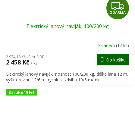
Z
ZDARMA
D
Elektrický lanový naviják, 100/200 kg
A
R
Skladem
(17 ks)
M
2 974,18 Kč včetně DPH
Do košíku
2 458 Kč
/ ks
A
Elektrický lanový naviják, nosnost 100/200 kg, délka lana 12 m,
výška zdvihu 12/6 m, rychlost zdvihu 10/5 m/min....
Záruka 10 let