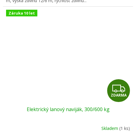
m, výška zdvihu 12/6 m, rychlost zdvihu...
Záruka 10 let
Z
ZDARMA
D
Elektrický lanový naviják, 300/600 kg
A
R
Skladem
(1 ks)