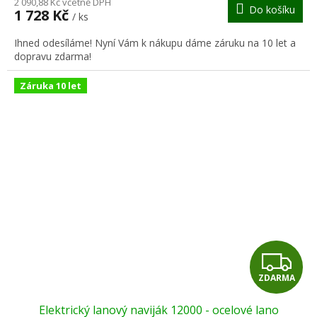
M
2 090,88 Kč včetně DPH
Do košíku
1 728 Kč
/ ks
A
Ihned odesíláme! Nyní Vám k nákupu dáme záruku na 10 let a
dopravu zdarma!
Záruka 10 let
Z
ZDARMA
D
Elektrický lanový naviják 12000 - ocelové lano