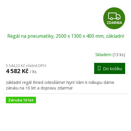
Z
ZDARMA
D
Regál na pneumatiky, 2500 x 1300 x 400 mm, základní
A
R
Skladem
(13 ks)
M
5 544,22 Kč včetně DPH
Do košíku
4 582 Kč
/ ks
A
základní regál Ihned odesíláme! Nyní Vám k nákupu dáme
záruku na 10 let a dopravu zdarma!
Záruka 10 let