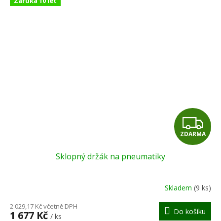
Záruka 10 let
Z
ZDARMA
D
Sklopný držák na pneumatiky
A
R
Skladem
(9 ks)
M
2 029,17 Kč včetně DPH
Do košíku
1 677 Kč
/ ks