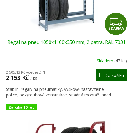
Z
ZDARMA
D
Regál na pneu 1050x1100x350 mm, 2 patra, RAL 7031
A
R
Skladem
(47 ks)
M
2 605,13 Kč včetně DPH
Do košíku
2 153 Kč
/ ks
A
Stabilní regály na pneumatiky, výškově nastavitelné
police, bezšroubová konstrukce, snadná montáž Ihned...
Záruka 10 let