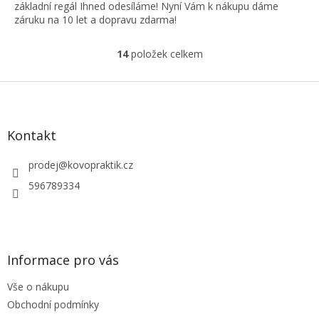
základní regál Ihned odesíláme! Nyní Vám k nákupu dáme
záruku na 10 let a dopravu zdarma!
14
položek celkem
O
v
l
Z
á
á
d
p
a
a
Kontakt
c
t
í
í
prodej
@
kovopraktik.cz
p
r
596789334
v
k
y
v
ý
Informace pro vás
p
i
Vše o nákupu
s
u
Obchodní podmínky