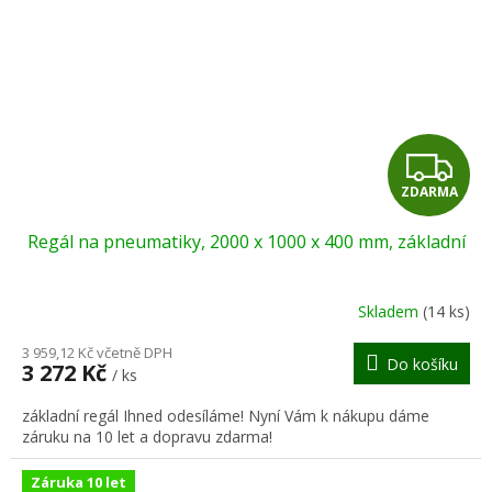
Z
ZDARMA
D
Regál na pneumatiky, 2000 x 1000 x 400 mm, základní
A
R
Skladem
(14 ks)
M
3 959,12 Kč včetně DPH
Do košíku
3 272 Kč
/ ks
A
základní regál Ihned odesíláme! Nyní Vám k nákupu dáme
záruku na 10 let a dopravu zdarma!
Záruka 10 let