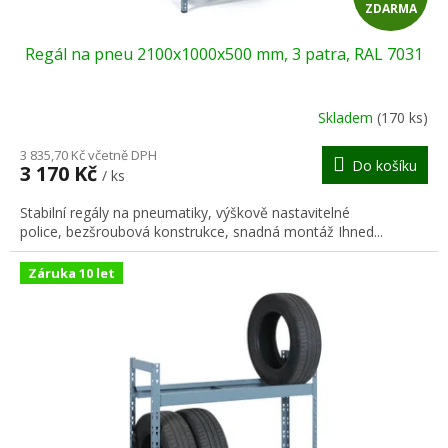
ZDARMA
D
Regál na pneu 2100x1000x500 mm, 3 patra, RAL 7031
A
R
Skladem
(170 ks)
M
3 835,70 Kč včetně DPH
Do košíku
3 170 Kč
/ ks
A
Stabilní regály na pneumatiky, výškově nastavitelné
police, bezšroubová konstrukce, snadná montáž Ihned...
Záruka 10 let