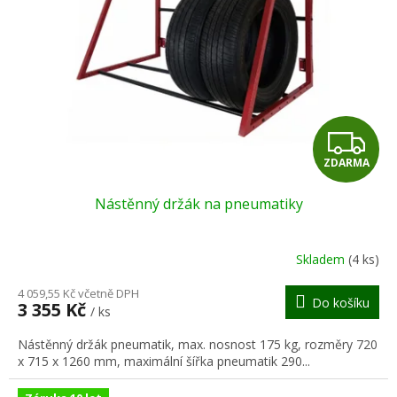
Z
ZDARMA
D
Nástěnný držák na pneumatiky
A
R
Skladem
(4 ks)
M
4 059,55 Kč včetně DPH
Do košíku
3 355 Kč
/ ks
A
Nástěnný držák pneumatik, max. nosnost 175 kg, rozměry 720
x 715 x 1260 mm, maximální šířka pneumatik 290...