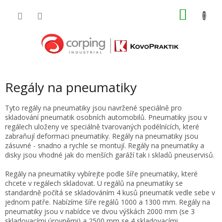
Přejít
NÁKU
na
obsah
KOŠÍK
Regály na pneumatiky
Tyto regály na pneumatiky jsou navržené speciálně pro
skladování pneumatik osobních automobilů. Pneumatiky jsou v
regálech uloženy ve speciálně tvarovaných podélnících, které
zabraňují deformaci pneumatiky. Regály na pneumatiky jsou
zásuvné - snadno a rychle se montují. Regály na pneumatiky a
disky jsou vhodné jak do menších garáží tak i skladů pneuservisů.
Regály na pneumatiky vybírejte podle šíře pneumatiky, které
chcete v regálech skladovat. U regálů na pneumatiky se
standardně počítá se skladováním 4 kusů pneumatik vedle sebe v
jednom patře. Nabízíme šíře regálů 1000 a 1300 mm. Regály na
pneumatiky jsou v nabídce ve dvou výškách 2000 mm (se 3
skladovacími úrovněmi) a 2500 mm se 4 skladovacími