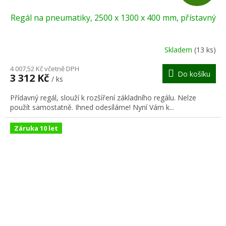
D
Regál na pneumatiky, 2500 x 1300 x 400 mm, přístavný
A
R
Skladem
(13 ks)
M
4 007,52 Kč včetně DPH
Do košíku
3 312 Kč
/ ks
A
Přídavný regál, slouží k rozšíření základního regálu. Nelze
použít samostatně. Ihned odesíláme! Nyní Vám k...
Záruka 10 let