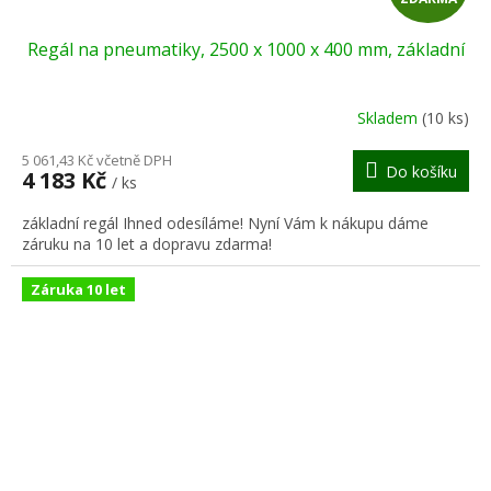
D
Regál na pneumatiky, 2500 x 1000 x 400 mm, základní
A
R
Skladem
(10 ks)
M
5 061,43 Kč včetně DPH
Do košíku
4 183 Kč
/ ks
A
základní regál Ihned odesíláme! Nyní Vám k nákupu dáme
záruku na 10 let a dopravu zdarma!
Záruka 10 let