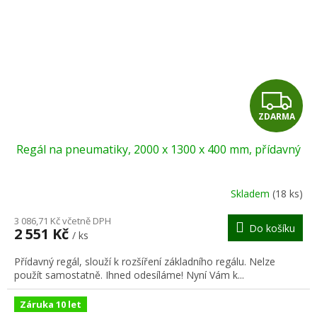
Z
ZDARMA
D
Regál na pneumatiky, 2000 x 1300 x 400 mm, přídavný
A
R
Skladem
(18 ks)
M
3 086,71 Kč včetně DPH
Do košíku
2 551 Kč
/ ks
A
Přídavný regál, slouží k rozšíření základního regálu. Nelze
použít samostatně. Ihned odesíláme! Nyní Vám k...
Záruka 10 let