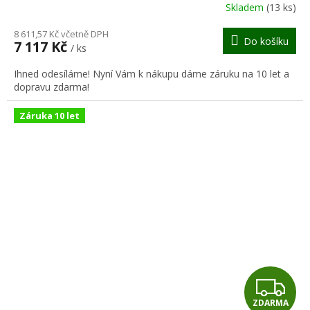
R
Skladem
(13 ks)
M
8 611,57 Kč včetně DPH
Do košíku
7 117 Kč
/ ks
A
Ihned odesíláme! Nyní Vám k nákupu dáme záruku na 10 let a
dopravu zdarma!
Záruka 10 let
Z
ZDARMA