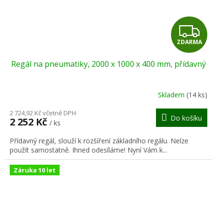
Z
ZDARMA
D
Regál na pneumatiky, 2000 x 1000 x 400 mm, přídavný
A
R
Skladem
(14 ks)
M
2 724,92 Kč včetně DPH
Do košíku
2 252 Kč
/ ks
A
Přídavný regál, slouží k rozšíření základního regálu. Nelze
použít samostatně. Ihned odesíláme! Nyní Vám k...
Záruka 10 let