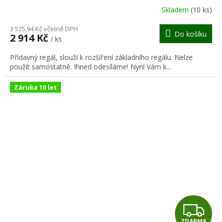
R
Skladem
(10 ks)
M
3 525,94 Kč včetně DPH
Do košíku
2 914 Kč
/ ks
A
Přídavný regál, slouží k rozšíření základního regálu. Nelze
použít samostatně. Ihned odesíláme! Nyní Vám k...
Záruka 10 let
Z
ZDARMA