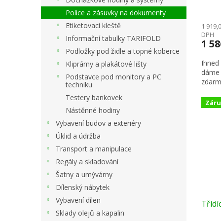
Police a zásuvky na dokumenty
Etiketovací kleště
1 919,
DPH
Informační tabulky TARIFOLD
1 5
Podložky pod židle a topné koberce
Ihned
Kliprámy a plakátové lišty
dáme 
Podstavce pod monitory a PC
zdarm
techniku
Testery bankovek
Záru
Nástěnné hodiny
Vybavení budov a exteriéry
Úklid a údržba
Transport a manipulace
Regály a skladování
Šatny a umývárny
Dílenský nábytek
Vybavení dílen
Třídí
Sklady olejů a kapalin