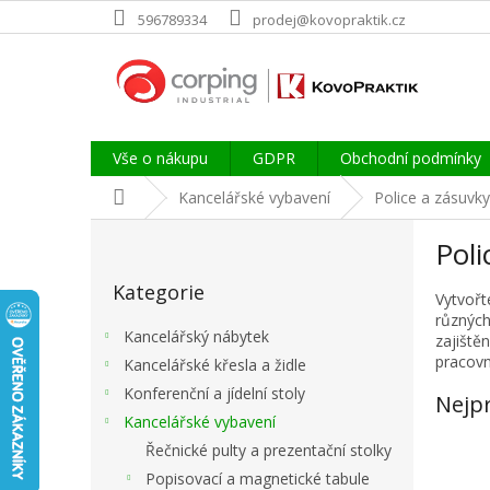
Přejít
596789334
prodej@kovopraktik.cz
na
obsah
Vše o nákupu
GDPR
Obchodní podmínky
Domů
Kancelářské vybavení
Police a zásuvk
P
Pol
o
Přeskočit
s
Kategorie
kategorie
t
Vytvořt
různých
r
Kancelářský nábytek
zajiště
a
pracovn
Kancelářské křesla a židle
n
Konferenční a jídelní stoly
n
Nejp
í
Kancelářské vybavení
p
Řečnické pulty a prezentační stolky
a
Popisovací a magnetické tabule