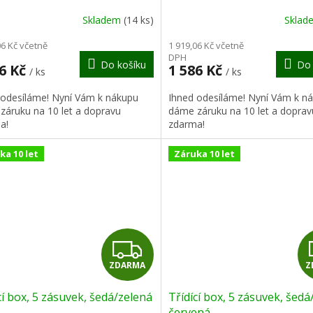
R
Skladem
(14 ks)
Skla
M
06 Kč včetně
1 919,06 Kč včetně
DPH
Do košíku
Do 
A
86 Kč
1 586 Kč
/ ks
/ ks
 odesíláme! Nyní Vám k nákupu
Ihned odesíláme! Nyní Vám k n
záruku na 10 let a dopravu
dáme záruku na 10 let a doprav
a!
zdarma!
ka 10 let
Záruka 10 let
Z
ZDARMA
Z
D
cí box, 5 zásuvek, šedá/zelená
Třídící box, 5 zásuvek, šedá
A
červená