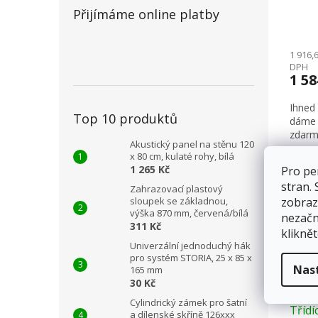
Přijímáme online platby
1 916,
DPH
1 5
Ihned
Top 10 produktů
dáme 
zdarm
Akustický panel na stěnu 120
x 80 cm, kulaté rohy, bílá
Záru
1 265 Kč
Pro pe
stran.
Zahrazovací plastový
zobraz
sloupek se základnou,
výška 870 mm, červená/bílá
nezačn
311 Kč
kliknět
Univerzální jednoduchý hák
pro systém STORIA, 25 x 85 x
Nas
165 mm
30 Kč
Cylindrický zámek pro šatní
Třídí
a dílenské skříně 126xxx