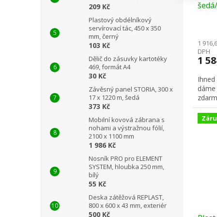
šedá/
209 Kč
Plastový obdélníkový
servírovací tác, 450 x 350
mm, černý
1 916,
103 Kč
DPH
1 5
Dělič do zásuvky kartotéky
469, formát A4
30 Kč
Ihned
dáme 
Závěsný panel STORIA, 300 x
17 x 1220 m, šedá
zdarm
373 Kč
Záru
Mobilní kovová zábrana s
nohami a výstražnou fólií,
2100 x 1100 mm
1 986 Kč
Nosník PRO pro ELEMENT
SYSTEM, hloubka 250 mm,
bílý
55 Kč
Deska zátěžová REPLAST,
800 x 600 x 43 mm, exteriér
500 Kč