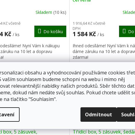
R
Skladem
(10 ks)
Skla
M
64 Kč včetně
1 916,64 Kč včetně
DPH
Do košíku
Do 
A
84 Kč
1 584 Kč
/ ks
/ ks
 odesíláme! Nyní Vám k nákupu
Ihned odesíláme! Nyní Vám k n
záruku na 10 let a dopravu
dáme záruku na 10 let a doprav
a!
zdarma!
ka 10 let
Záruka 10 let
rsonalizaci obsahu a vyhodnocování používáme cookies třet
 S vaším souhlasem budeme schopni na webu i mimo něj
ovat relevantnější nabídky našich produktů. Sběr těchto dat
eme, dokud nám nedáte svůj souhlas. Pokud chcete udělit s
e na tlačítko "Souhlasím".
Z
tavení
Odmítnout
Souh
ZDARMA
Z
D
cí box, 5 zásuvek,
Třídící box, 5 zásuvek, šed