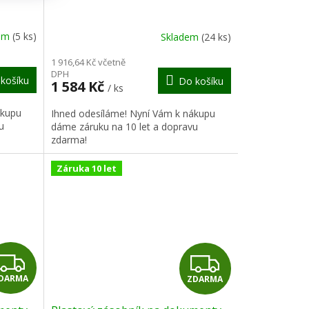
A
A
R
R
dem
(5 ks)
Skladem
(24 ks)
M
M
1 916,64 Kč včetně
DPH
košíku
Do košíku
A
A
1 584 Kč
/ ks
ákupu
Ihned odesíláme! Nyní Vám k nákupu
u
dáme záruku na 10 let a dopravu
zdarma!
Záruka 10 let
Z
Z
DARMA
ZDARMA
D
D