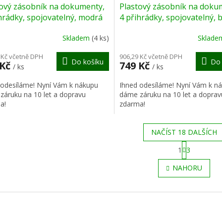
tový zásobník na dokumenty,
Plastový zásobník na doku
A
hrádky, spojovatelný, modrá
4 přihrádky, spojovatelný, b
R
Skladem
(4 ks)
Sklad
M
 Kč včetně DPH
906,29 Kč včetně DPH
Do košíku
Do 
 Kč
749 Kč
/ ks
/ ks
A
 odesíláme! Nyní Vám k nákupu
Ihned odesíláme! Nyní Vám k n
záruku na 10 let a dopravu
dáme záruku na 10 let a doprav
a!
zdarma!
NAČÍST 18 DALŠÍCH
S
1
3
t
O
r
v
NAHORU
á
l
n
á
k
d
o
a
v
c
á
í
n