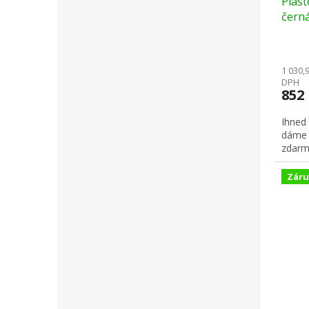
Plas
čern
1 030,
DPH
852
Ihned
dáme 
zdarm
Záru