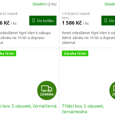
R
Skladem
(2 ks)
Skla
M
06 Kč včetně
1 919,06 Kč včetně
DPH
Do košíku
Do 
A
86 Kč
1 586 Kč
/ ks
/ ks
 odesíláme! Nyní Vám k nákupu
Ihned odesíláme! Nyní Vám k n
záruku na 10 let a dopravu
dáme záruku na 10 let a doprav
a!
zdarma!
ka 10 let
Záruka 10 let
Z
ZDARMA
Z
D
cí box, 5 zásuvek, černá/černá
Třídící box, 5 zásuvek,
A
černá/modrá