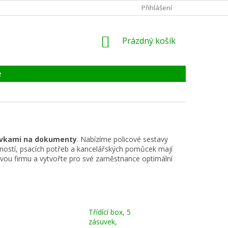
KONTAKTY
ZÁRUKA, SERVIS, REKLAMACE
Přihlášení
CERTIFIKÁT
NÁKUPNÍ
Prázdný košík
KOŠÍK
e
uvkami na dokumenty
. Nabízíme policové sestavy
ností, psacích potřeb a kancelářských pomůcek mají
 svou firmu a vytvořte pro své zaměstnance optimální
Třídící box, 5
zásuvek,