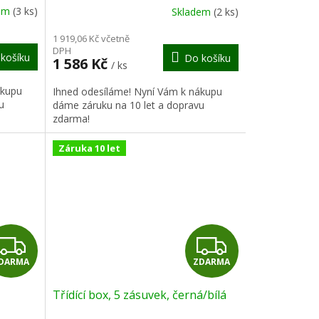
R
R
dem
(3 ks)
Skladem
(2 ks)
M
M
1 919,06 Kč včetně
DPH
košíku
Do košíku
A
A
1 586 Kč
/ ks
ákupu
Ihned odesíláme! Nyní Vám k nákupu
u
dáme záruku na 10 let a dopravu
zdarma!
Záruka 10 let
Z
Z
DARMA
ZDARMA
D
D
Třídící box, 5 zásuvek, černá/bílá
A
A