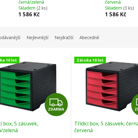
černá/zelená
červená
Skladem
(2 ks)
Skladem
(3 ks)
1 586 Kč
1 586 Kč
odávanější
Nejlevnější
Nejdražší
Abecedně
ka 10 let
Záruka 10 let
Z
ZDARMA
Z
D
cí box, 5 zásuvek,
Třídící box, 5 zásuvek, čern
A
á/zelená
červená