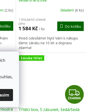
R
R
dem
(2 ks)
Skladem
(6 ks)
M
M
1 916,64 Kč včetně
DPH
košíku
Do košíku
A
A
1 584 Kč
/ ks
ákupu
Ihned odesíláme! Nyní Vám k nákupu
u
dáme záruku na 10 let a dopravu
zdarma!
Záruka 10 let
ích
ouhlas,
Z
Z
lasím
DARMA
ZDARMA
D
D
á/modrá
Třídící box, 5 zásuvek, šedá/šedá