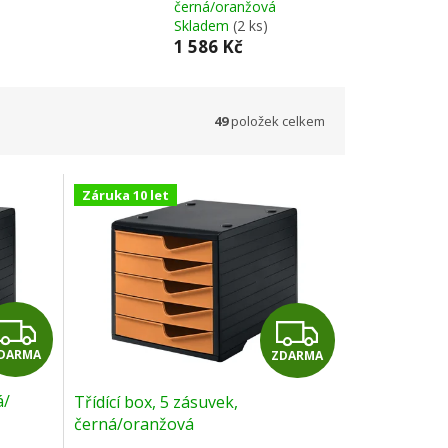
černá/oranžová
Skladem
(2 ks)
1 586 Kč
49
položek celkem
Záruka 10 let
Z
Z
DARMA
ZDARMA
D
D
á/
Třídící box, 5 zásuvek,
A
A
černá/oranžová