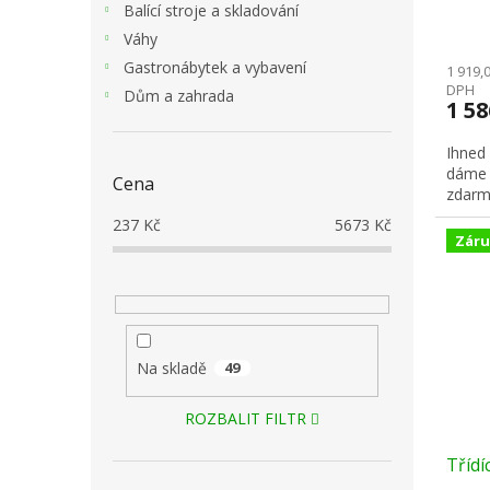
Balící stroje a skladování
Váhy
Gastronábytek a vybavení
1 919,
DPH
Dům a zahrada
1 5
Ihned
dáme 
Cena
zdarm
237
Kč
5673
Kč
Záru
Na skladě
49
ROZBALIT FILTR
Třídí