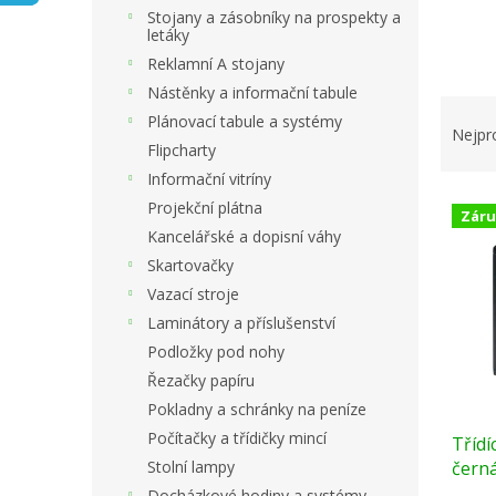
n
Stojany a zásobníky na prospekty a
e
letáky
l
Reklamní A stojany
Nástěnky a informační tabule
Ř
Plánovací tabule a systémy
a
Nejpr
Flipcharty
z
e
Informační vitríny
V
n
Projekční plátna
Záru
ý
í
Kancelářské a dopisní váhy
p
p
Skartovačky
i
r
Vazací stroje
s
o
p
d
Laminátory a příslušenství
r
u
Podložky pod nohy
o
k
Řezačky papíru
d
t
Pokladny a schránky na peníze
u
ů
Počítačky a třídičky mincí
Třídí
k
čern
Stolní lampy
t
ů
Docházkové hodiny a systémy