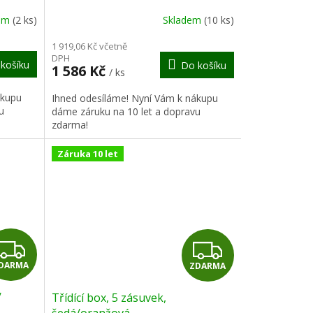
R
R
dem
(2 ks)
Skladem
(10 ks)
M
M
1 919,06 Kč včetně
DPH
košíku
Do košíku
A
A
1 586 Kč
/ ks
ákupu
Ihned odesíláme! Nyní Vám k nákupu
u
dáme záruku na 10 let a dopravu
zdarma!
Záruka 10 let
Z
Z
DARMA
ZDARMA
D
D
/
Třídící box, 5 zásuvek,
A
A
šedá/oranžová