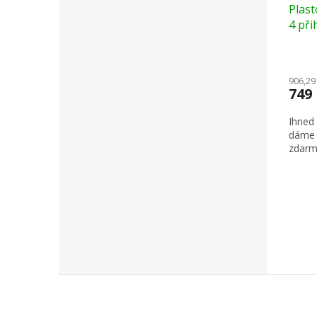
Plas
4 při
906,29
749
Ihned
dáme 
zdarm
Z
á
p