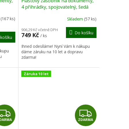
menty,
Plastový zásobník na dokumenty,
A
A
4 přihrádky, spojovatelný, šedá
R
R
m
(167 ks)
Skladem
(57 ks)
M
M
906,29 Kč včetně DPH
Do košíku
749 Kč
/ ks
košíku
A
A
Ihned odesíláme! Nyní Vám k nákupu
ákupu
dáme záruku na 10 let a dopravu
u
zdarma!
Záruka 10 let
Z
Z
DARMA
ZDARMA
D
D