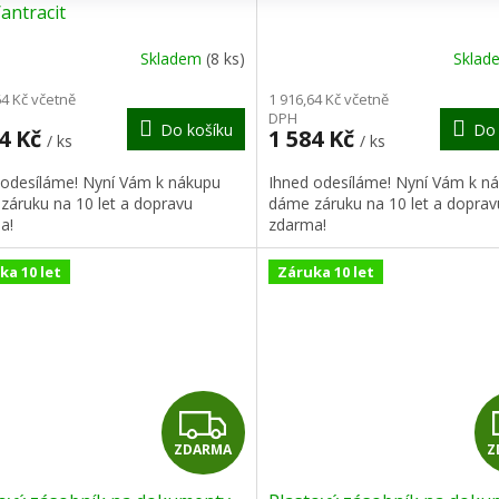
A
antracit
R
Skladem
(8 ks)
Skla
M
64 Kč včetně
1 916,64 Kč včetně
DPH
Do košíku
Do 
A
84 Kč
1 584 Kč
/ ks
/ ks
 odesíláme! Nyní Vám k nákupu
Ihned odesíláme! Nyní Vám k n
záruku na 10 let a dopravu
dáme záruku na 10 let a doprav
a!
zdarma!
ka 10 let
Záruka 10 let
Z
ZDARMA
Z
D