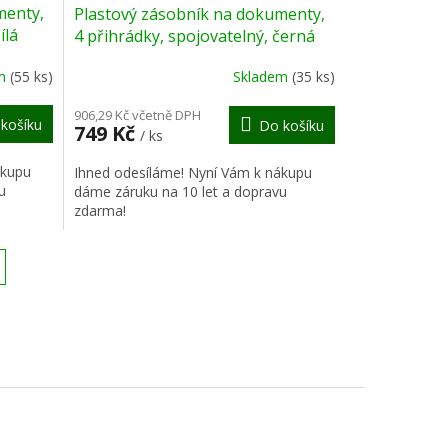
menty,
Plastový zásobník na dokumenty,
A
A
ílá
4 přihrádky, spojovatelný, černá
R
R
em
(55 ks)
Skladem
(35 ks)
M
M
906,29 Kč včetně DPH
košíku
Do košíku
749 Kč
/ ks
A
A
ákupu
Ihned odesíláme! Nyní Vám k nákupu
u
dáme záruku na 10 let a dopravu
zdarma!