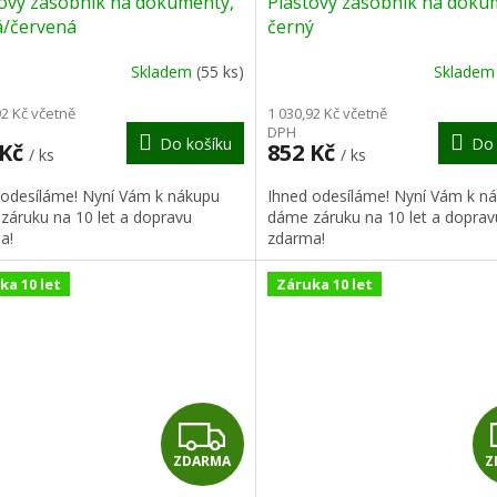
tový zásobník na dokumenty,
Plastový zásobník na doku
A
á/červená
černý
R
Skladem
(55 ks)
Sklade
M
92 Kč včetně
1 030,92 Kč včetně
DPH
Do košíku
Do 
A
 Kč
852 Kč
/ ks
/ ks
 odesíláme! Nyní Vám k nákupu
Ihned odesíláme! Nyní Vám k n
záruku na 10 let a dopravu
dáme záruku na 10 let a doprav
a!
zdarma!
ka 10 let
Záruka 10 let
Z
ZDARMA
Z
D