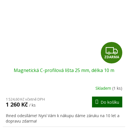
Z
ZDARMA
D
Magnetická C-profilová lišta 25 mm, délka 10 m
A
R
Skladem
(1 ks)
M
1 524,60 Kč včetně DPH
Do košíku
1 260 Kč
/ ks
A
Ihned odesíláme! Nyní Vám k nákupu dáme záruku na 10 let a
dopravu zdarma!