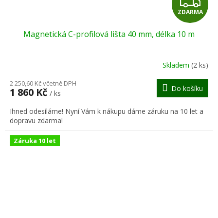
Z
ZDARMA
D
Magnetická C-profilová lišta 40 mm, délka 10 m
A
R
Skladem
(2 ks)
M
2 250,60 Kč včetně DPH
Do košíku
1 860 Kč
/ ks
A
Ihned odesíláme! Nyní Vám k nákupu dáme záruku na 10 let a
dopravu zdarma!
Záruka 10 let