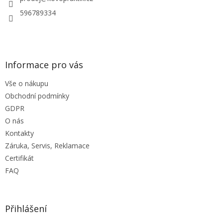
k
y
596789334
v
ý
p
i
s
Informace pro vás
u
Vše o nákupu
Obchodní podmínky
GDPR
O nás
Kontakty
Záruka, Servis, Reklamace
Certifikát
FAQ
Přihlášení