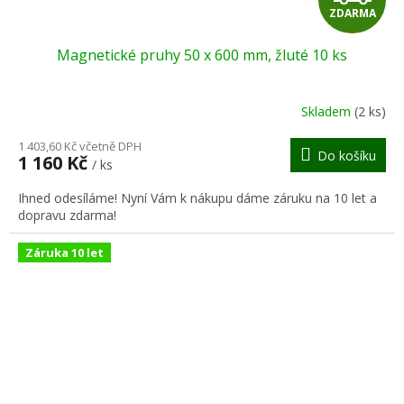
ZDARMA
D
Magnetické pruhy 50 x 600 mm, žluté 10 ks
A
R
Skladem
(2 ks)
M
1 403,60 Kč včetně DPH
Do košíku
1 160 Kč
/ ks
A
Ihned odesíláme! Nyní Vám k nákupu dáme záruku na 10 let a
dopravu zdarma!
Záruka 10 let