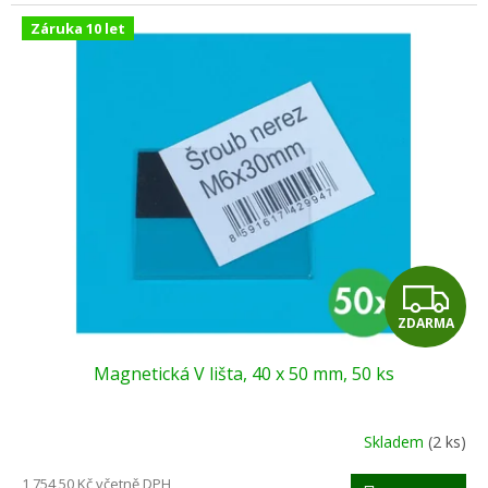
Záruka 10 let
Z
ZDARMA
D
Magnetická V lišta, 40 x 50 mm, 50 ks
A
R
Skladem
(2 ks)
M
1 754,50 Kč včetně DPH