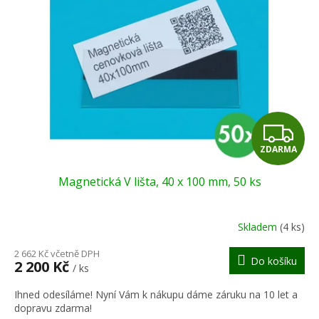
u
s
k
p
t
r
ů
o
d
u
k
t
Z
ů
ZDARMA
D
Magnetická V lišta, 40 x 100 mm, 50 ks
A
R
Skladem
(4 ks)
M
2 662 Kč včetně DPH
Do košíku
2 200 Kč
/ ks
A
Ihned odesíláme! Nyní Vám k nákupu dáme záruku na 10 let a
dopravu zdarma!