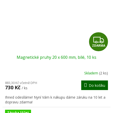
Z
ZDARMA
D
Magnetické pruhy 20 x 600 mm, bílé, 10 ks
A
R
Skladem
(2 ks)
M
883,30 Kč včetně DPH
Do košíku
730 Kč
/ ks
A
Ihned odesíláme! Nyní Vám k nákupu dáme záruku na 10 let a
dopravu zdarma!
Záruka 10 let