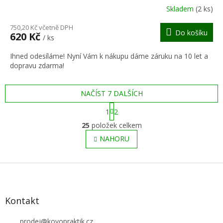
R
Skladem
(2 ks)
M
750,20 Kč včetně DPH
Do košíku
620 Kč
/ ks
A
Ihned odesíláme! Nyní Vám k nákupu dáme záruku na 10 let a
dopravu zdarma!
NAČÍST 7 DALŠÍCH
S
1
2
t
O
r
25
položek celkem
v
á
l
NAHORU
n
á
k
o
d
v
Z
a
á
c
á
n
í
p
í
p
a
Kontakt
r
t
v
í
prodej
@
kovopraktik.cz