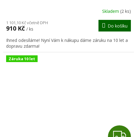
R
Skladem
(2 ks)
M
1 101,10 Kč včetně DPH
Do košíku
910 Kč
/ ks
A
Ihned odesíláme! Nyní Vám k nákupu dáme záruku na 10 let a
dopravu zdarma!
Záruka 10 let
Z