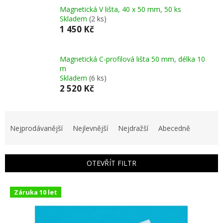
Magnetická V lišta, 40 x 50 mm, 50 ks
Skladem
(2 ks)
1 450 Kč
Magnetická C-profilová lišta 50 mm, délka 10
m
Skladem
(6 ks)
2 520 Kč
Ř
a
Nejprodávanější
Nejlevnější
Nejdražší
Abecedně
z
e
n
OTEVŘÍT FILTR
í
p
V
r
Záruka 10 let
ý
o
p
d
i