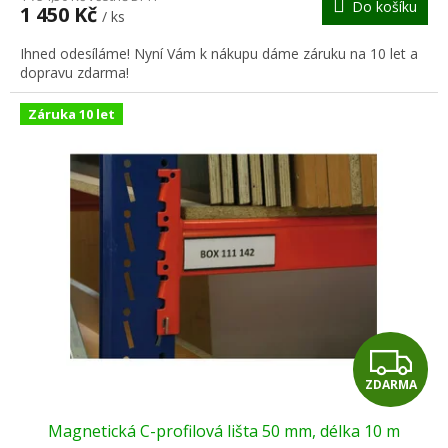
Do košíku
1 450 Kč
/ ks
A
Ihned odesíláme! Nyní Vám k nákupu dáme záruku na 10 let a
dopravu zdarma!
Záruka 10 let
Z
ZDARMA
D
Magnetická C-profilová lišta 50 mm, délka 10 m
A