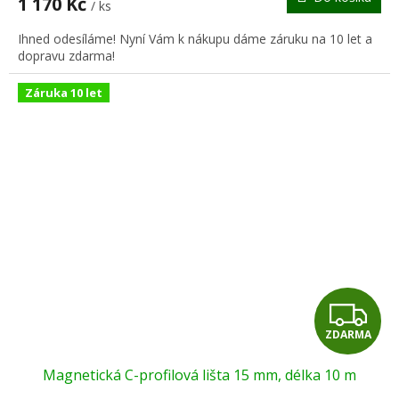
1 170 Kč
/ ks
A
Ihned odesíláme! Nyní Vám k nákupu dáme záruku na 10 let a
dopravu zdarma!
Záruka 10 let
Z
ZDARMA
D
Magnetická C-profilová lišta 15 mm, délka 10 m
A