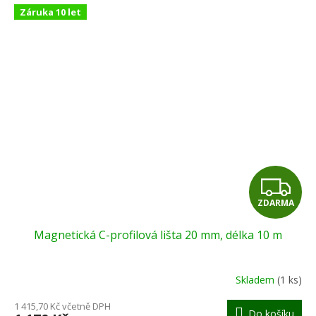
Záruka 10 let
Z
ZDARMA
D
Magnetická C-profilová lišta 20 mm, délka 10 m
A
R
Skladem
(1 ks)
M
1 415,70 Kč včetně DPH
Do košíku