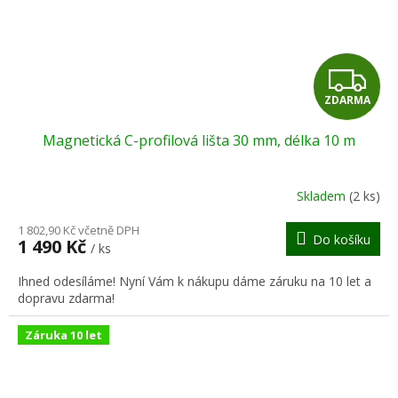
Z
ZDARMA
D
Magnetická C-profilová lišta 30 mm, délka 10 m
A
R
Skladem
(2 ks)
M
1 802,90 Kč včetně DPH
Do košíku
1 490 Kč
/ ks
A
Ihned odesíláme! Nyní Vám k nákupu dáme záruku na 10 let a
dopravu zdarma!
Záruka 10 let