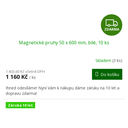
Z
ZDARMA
D
Magnetické pruhy 50 x 600 mm, bílé, 10 ks
A
R
Skladem
(3 ks)
M
1 403,60 Kč včetně DPH
Do košíku
1 160 Kč
/ ks
A
Ihned odesíláme! Nyní Vám k nákupu dáme záruku na 10 let a
dopravu zdarma!
Záruka 10 let