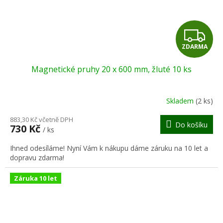
Z
ZDARMA
D
Magnetické pruhy 20 x 600 mm, žluté 10 ks
A
R
Skladem
(2 ks)
M
883,30 Kč včetně DPH
Do košíku
730 Kč
/ ks
A
Ihned odesíláme! Nyní Vám k nákupu dáme záruku na 10 let a
dopravu zdarma!
Záruka 10 let