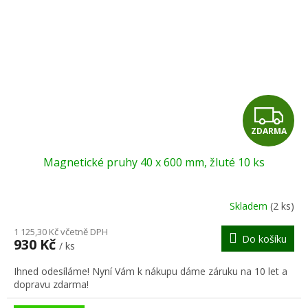
Z
ZDARMA
D
Magnetické pruhy 40 x 600 mm, žluté 10 ks
A
R
Skladem
(2 ks)
M
1 125,30 Kč včetně DPH
Do košíku
930 Kč
/ ks
A
Ihned odesíláme! Nyní Vám k nákupu dáme záruku na 10 let a
dopravu zdarma!