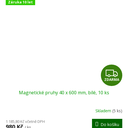
Záruka 10 let
Z
ZDARMA
D
Magnetické pruhy 40 x 600 mm, bílé, 10 ks
A
R
Skladem
(5 ks)
M
1 185,80 Kč včetně DPH
Do košíku
980 Kč
/ ks