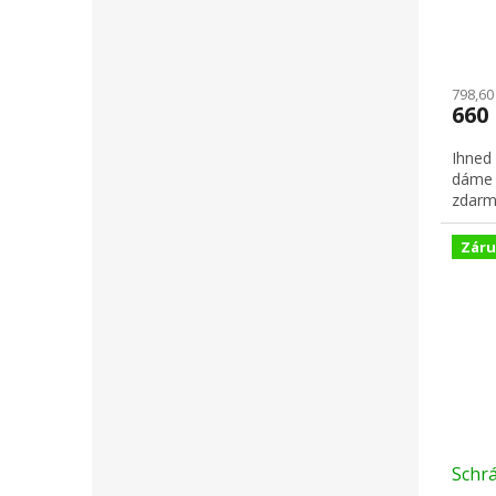
798,60
660
Ihned
dáme 
zdarm
Záru
Schr