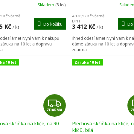
R
Skladem
(3 ks)
Sklad
M
95 Kč včetně
4 128,52 Kč včetně
DPH
Do košíku
Do 
A
95 Kč
3 412 Kč
/ ks
/ ks
 odesíláme! Nyní Vám k nákupu
Ihned odesíláme! Nyní Vám k n
záruku na 10 let a dopravu
dáme záruku na 10 let a doprav
a!
zdarma!
ka 10 let
Záruka 10 let
Z
ZDARMA
Z
D
ová skříňka na klíče, na 90
Plechová skříňka na klíče, 
A
klíčů, bílá