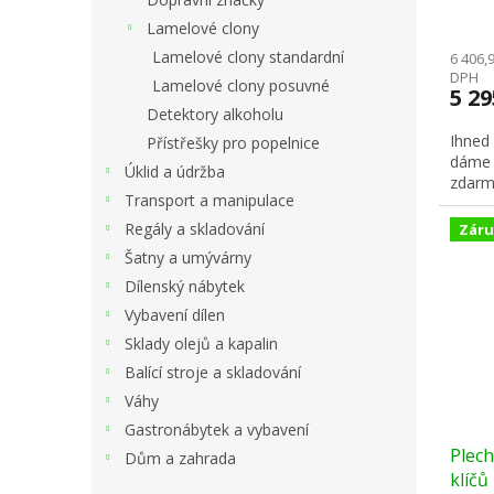
Lamelové clony
Lamelové clony standardní
6 406,
DPH
Lamelové clony posuvné
5 2
Detektory alkoholu
Ihned
Přístřešky pro popelnice
dáme 
Úklid a údržba
zdarm
Transport a manipulace
Regály a skladování
Záru
Šatny a umývárny
Dílenský nábytek
Vybavení dílen
Sklady olejů a kapalin
Balící stroje a skladování
Váhy
Gastronábytek a vybavení
Plech
Dům a zahrada
klíčů