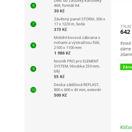
Dělič do zásuvky kartotéky
469, formát A4
30 Kč
Závěsný panel STORIA, 300 x
17 x 1220 m, šedá
776,82
373 Kč
642
Mobilní kovová zábrana s
nohami a výstražnou fólií,
Ihned
2100 x 1100 mm
dáme 
1 986 Kč
zdarm
Nosník PRO pro ELEMENT
SYSTEM, hloubka 250 mm,
Záru
bílý
55 Kč
Deska zátěžová REPLAST,
800 x 600 x 43 mm, exteriér
500 Kč
Klíčo