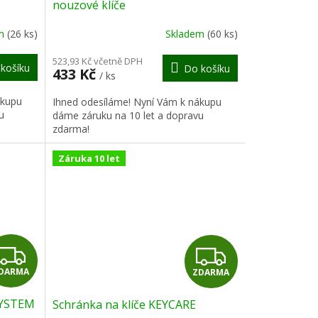
A
nouzové klíče
R
R
em
(26 ks)
Skladem
(60 ks)
M
M
523,93 Kč včetně DPH
košíku
Do košíku
433 Kč
/ ks
A
A
ákupu
Ihned odesíláme! Nyní Vám k nákupu
u
dáme záruku na 10 let a dopravu
zdarma!
Záruka 10 let
Z
Z
DARMA
ZDARMA
D
D
SYSTEM
Schránka na klíče KEYCARE
A
A