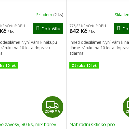
A
R
Skladem
(2 ks)
Sklad
M
 Kč včetně DPH
776,82 Kč včetně DPH
Do košíku
Do 
 Kč
642 Kč
/ ks
/ ks
A
 odesíláme! Nyní Vám k nákupu
Ihned odesíláme! Nyní Vám k n
záruku na 10 let a dopravu
dáme záruku na 10 let a doprav
a!
zdarma!
ka 10 let
Záruka 10 let
Z
ZDARMA
Z
D
vé závěsy, 80 ks, mix barev
Náhradní sklíčko pro
A