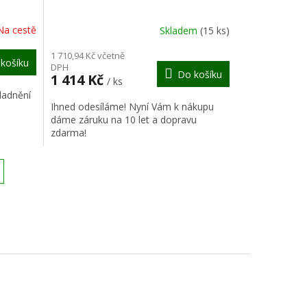
R
R
Na cestě
Skladem
(15 ks)
M
M
1 710,94 Kč včetně
košíku
DPH
Do košíku
A
A
1 414 Kč
/ ks
ladnění
Ihned odesíláme! Nyní Vám k nákupu
dáme záruku na 10 let a dopravu
zdarma!