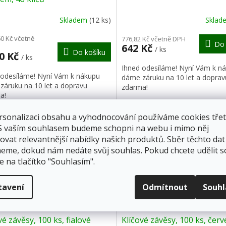
R
Skladem
(12 ks)
Skla
M
60 Kč včetně
776,82 Kč včetně DPH
Do 
642 Kč
/ ks
Do košíku
A
60 Kč
/ ks
Ihned odesíláme! Nyní Vám k n
 odesíláme! Nyní Vám k nákupu
dáme záruku na 10 let a doprav
záruku na 10 let a dopravu
zdarma!
a!
rsonalizaci obsahu a vyhodnocování používáme cookies třet
ka 10 let
Záruka 10 let
 S vaším souhlasem budeme schopni na webu i mimo něj
ovat relevantnější nabídky našich produktů. Sběr těchto dat
eme, dokud nám nedáte svůj souhlas. Pokud chcete udělit s
e na tlačítko "Souhlasím".
Z
tavení
Odmítnout
Souh
ZDARMA
Z
D
vé závěsy, 100 ks, fialové
Klíčové závěsy, 100 ks, čer