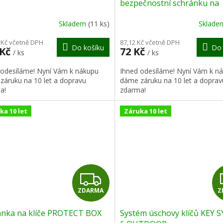
bezpečnostní schránku na
nouzové klíče
R
Skladem
(11 ks)
Sklad
M
 Kč včetně DPH
87,12 Kč včetně DPH
Do košíku
Do 
 Kč
72 Kč
/ ks
/ ks
A
 odesíláme! Nyní Vám k nákupu
Ihned odesíláme! Nyní Vám k n
záruku na 10 let a dopravu
dáme záruku na 10 let a doprav
a!
zdarma!
ka 10 let
Záruka 10 let
Z
ZDARMA
Z
D
ánka na klíče PROTECT BOX
Systém úschovy klíčů KEY 
A