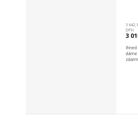
3 642,
DPH
3 0
Ihned
dáme 
zdarm
Z
á
p
a