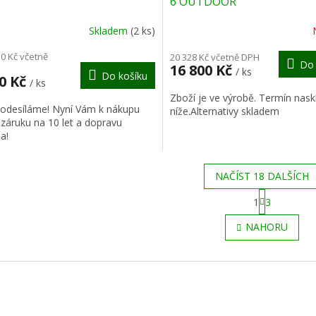
6 OUTDOOR
R
Skladem
(2 ks)
M
10 Kč včetně
20 328 Kč včetně DPH
Do 
16 800 Kč
/ ks
Do košíku
A
10 Kč
/ ks
Zboží je ve výrobě. Termín nask
 odesíláme! Nyní Vám k nákupu
níže.Alternativy skladem
záruku na 10 let a dopravu
a!
NAČÍST 18 DALŠÍCH
S
1
3
t
O
r
v
NAHORU
á
l
n
á
k
d
o
a
v
c
á
í
n
p
í