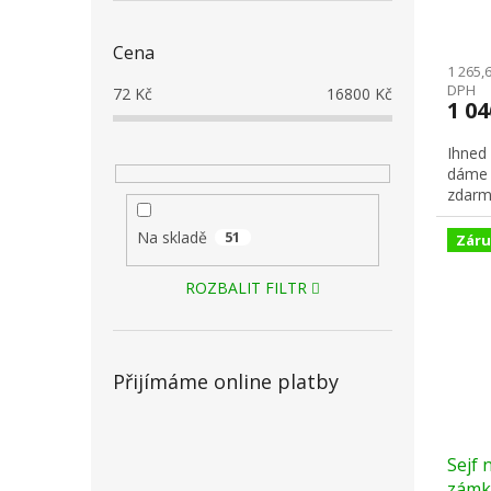
Cena
1 265,
DPH
72
Kč
16800
Kč
1 0
Ihned
dáme 
zdarm
Na skladě
51
Záru
ROZBALIT FILTR
Přijímáme online platby
Sejf 
zámke