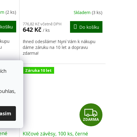
R
R
dem
(2 ks)
Skladem
(3 ks)
M
M
776,82 Kč včetně DPH
košíku
Do košíku
642 Kč
/ ks
A
A
ákupu
Ihned odesíláme! Nyní Vám k nákupu
u
dáme záruku na 10 let a dopravu
zdarma!
ích
Záruka 10 let
ouhlas,
Z
Z
lasím
DARMA
ZDARMA
D
D
vené
Klíčové závěsy, 100 ks, černé