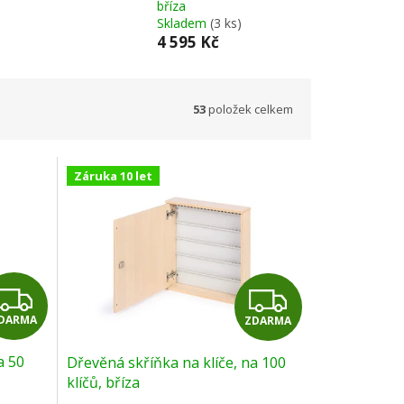
bříza
Skladem
(3 ks)
4 595 Kč
53
položek celkem
Záruka 10 let
Z
Z
DARMA
ZDARMA
D
D
a 50
Dřevěná skříňka na klíče, na 100
A
A
klíčů, bříza