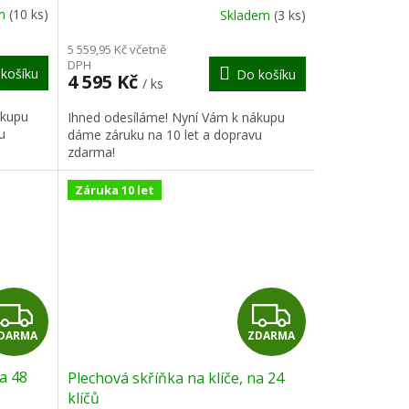
R
R
em
(10 ks)
Skladem
(3 ks)
M
M
5 559,95 Kč včetně
DPH
košíku
Do košíku
A
A
4 595 Kč
/ ks
ákupu
Ihned odesíláme! Nyní Vám k nákupu
u
dáme záruku na 10 let a dopravu
zdarma!
Záruka 10 let
Z
Z
DARMA
ZDARMA
D
D
na 48
Plechová skříňka na klíče, na 24
A
A
klíčů