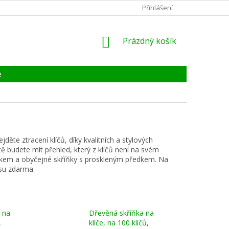
KONTAKTY
ZÁRUKA, SERVIS, REKLAMACE
Přihlášení
CERTIFIKÁT
NÁKUPNÍ
Prázdný košík
KOŠÍK
e
děte ztracení klíčů, díky kvalitních a stylových
tě budete mít přehled, který z klíčů není na svém
ámkem a obyčejné skříňky s proskleným předkem. Na
su zdarma.
 na
Dřevěná skříňka na
,
klíče, na 100 klíčů,