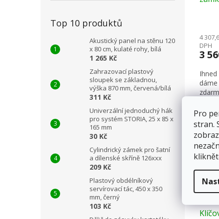
Top 10 produktů
4 307,
Akustický panel na stěnu 120
DPH
x 80 cm, kulaté rohy, bílá
3 5
1 265 Kč
Zahrazovací plastový
Ihned
sloupek se základnou,
dáme 
výška 870 mm, červená/bílá
zdarm
311 Kč
Univerzální jednoduchý hák
Pro pe
Záru
pro systém STORIA, 25 x 85 x
stran.
165 mm
zobraz
30 Kč
nezačn
Cylindrický zámek pro šatní
kliknět
a dílenské skříně 126xxx
209 Kč
Plastový obdélníkový
Nas
servírovací tác, 450 x 350
mm, černý
103 Kč
Klíčo