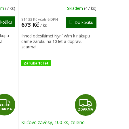
R
R
dem
(7 ks)
Skladem
(47 ks)
M
M
814,33 Kč včetně DPH
košíku
Do košíku
673 Kč
/ ks
A
A
ákupu
Ihned odesíláme! Nyní Vám k nákupu
u
dáme záruku na 10 let a dopravu
zdarma!
Záruka 10 let
Z
Z
DARMA
ZDARMA
D
D
é
Klíčové závěsy, 100 ks, zelené
A
A