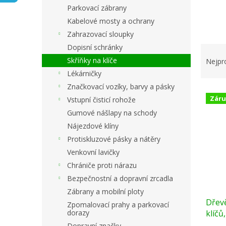
n
Parkovací zábrany
e
Kabelové mosty a ochrany
l
Zahrazovací sloupky
Ř
Dopisní schránky
a
Skříňky na klíče
Nejpr
z
Lékárničky
e
Značkovací vozíky, barvy a pásky
V
n
Záru
Vstupní čisticí rohože
ý
í
Gumové nášlapy na schody
p
p
i
r
Nájezdové klíny
s
o
Protiskluzové pásky a nátěry
p
d
Venkovní lavičky
r
u
Chrániče proti nárazu
o
k
Bezpečnostní a dopravní zrcadla
d
t
u
ů
Zábrany a mobilní ploty
Dřevě
k
Zpomalovací prahy a parkovací
klíčů
dorazy
t
ů
Dopravní značky