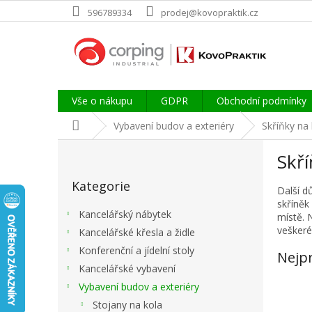
Přejít
596789334
prodej@kovopraktik.cz
na
obsah
Vše o nákupu
GDPR
Obchodní podmínky
Domů
Vybavení budov a exteriéry
Skříňky na 
P
Skří
o
Přeskočit
s
Kategorie
kategorie
t
Další d
skříněk
r
Kancelářský nábytek
místě. 
a
veškeré
Kancelářské křesla a židle
n
Konferenční a jídelní stoly
n
Nejp
í
Kancelářské vybavení
p
Vybavení budov a exteriéry
a
Stojany na kola