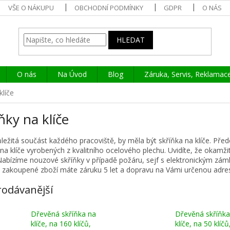
VŠE O NÁKUPU
OBCHODNÍ PODMÍNKY
GDPR
O NÁS
HLEDAT
O nás
Na Úvod
Blog
Záruka, Servis, Reklamac
klíče
ňky na klíče
ůležitá součást každého pracoviště, by měla být skříňka na klíče. Předej
 na klíče vyrobených z kvalitního ocelového plechu. Uvidíte, že okamži
Nabízíme nouzové skříňky v případě požáru, sejf s elektronickým z
 zakoupené zboží máte záruku 5 let a dopravu na Vámi určenou adre
rodávanější
Dřevěná skříňka na
Dřevěná skříňka
klíče, na 160 klíčů,
klíče, na 50 klíčů