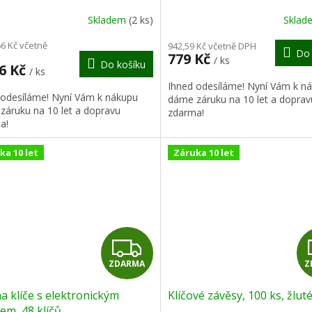
R
Skladem
(2 ks)
Skla
M
66 Kč včetně
942,59 Kč včetně DPH
Do 
779 Kč
/ ks
Do košíku
A
46 Kč
/ ks
Ihned odesíláme! Nyní Vám k n
 odesíláme! Nyní Vám k nákupu
dáme záruku na 10 let a doprav
záruku na 10 let a dopravu
zdarma!
a!
ka 10 let
Záruka 10 let
Z
ZDARMA
Z
D
na klíče s elektronickým
Klíčové závěsy, 100 ks, žlut
A
m, 48 klíčů