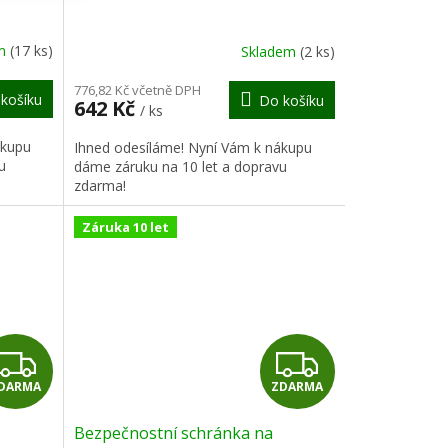
A
A
R
R
em
(17 ks)
Skladem
(2 ks)
M
M
776,82 Kč včetně DPH
košíku
Do košíku
642 Kč
/ ks
A
A
ákupu
Ihned odesíláme! Nyní Vám k nákupu
u
dáme záruku na 10 let a dopravu
zdarma!
Záruka 10 let
Z
Z
DARMA
ZDARMA
D
D
Bezpečnostní schránka na
A