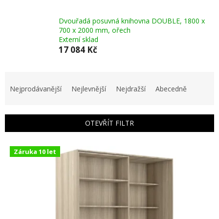
Dvouřadá posuvná knihovna DOUBLE, 1800 x
700 x 2000 mm, ořech
Externí sklad
17 084 Kč
Ř
a
Nejprodávanější
Nejlevnější
Nejdražší
Abecedně
z
e
n
OTEVŘÍT FILTR
í
p
V
r
Záruka 10 let
ý
o
p
d
i
u
s
k
p
t
r
ů