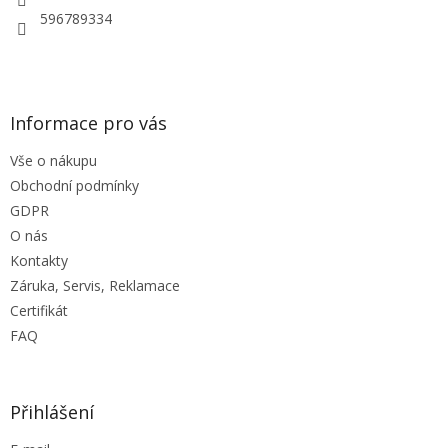
r
596789334
v
k
y
v
ý
Informace pro vás
p
i
Vše o nákupu
s
u
Obchodní podmínky
GDPR
O nás
Kontakty
Záruka, Servis, Reklamace
Certifikát
FAQ
Přihlášení