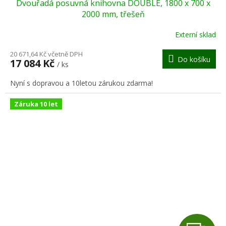
Dvouřadá posuvná knihovna DOUBLE, 1800 x 700 x
A
2000 mm, třešeň
R
Externí sklad
M
20 671,64 Kč včetně DPH
Do košíku
17 084 Kč
/ ks
A
Nyní s dopravou a 10letou zárukou zdarma!
Záruka 10 let