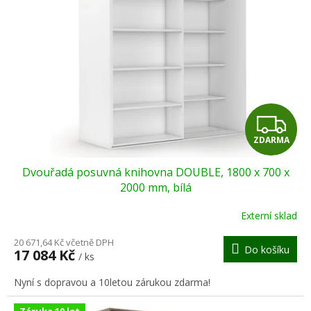
Z
ZDARMA
D
Dvouřadá posuvná knihovna DOUBLE, 1800 x 700 x
A
2000 mm, bílá
R
Externí sklad
M
20 671,64 Kč včetně DPH
Do košíku
17 084 Kč
/ ks
A
Nyní s dopravou a 10letou zárukou zdarma!
Záruka 10 let