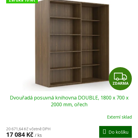
Z
ZDARMA
D
Dvouřadá posuvná knihovna DOUBLE, 1800 x 700 x
A
2000 mm, ořech
R
Externí sklad
M
20 671,64 Kč včetně DPH
Do košíku
17 084 Kč
/ ks