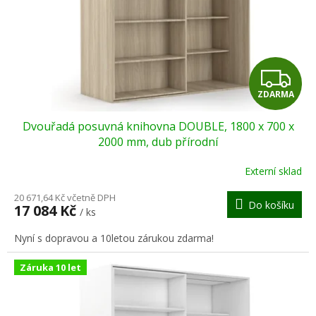
o
d
u
k
t
Z
ů
ZDARMA
D
Dvouřadá posuvná knihovna DOUBLE, 1800 x 700 x
A
2000 mm, dub přírodní
R
Externí sklad
M
20 671,64 Kč včetně DPH
Do košíku
17 084 Kč
/ ks
A
Nyní s dopravou a 10letou zárukou zdarma!
Záruka 10 let