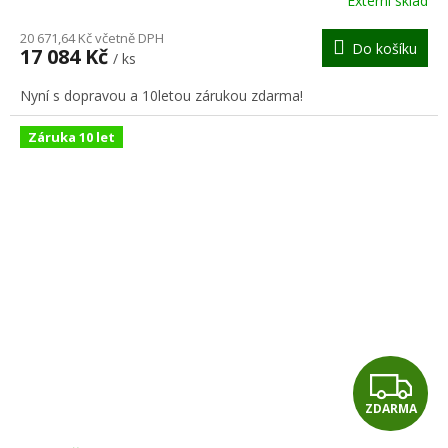
Externí sklad
M
20 671,64 Kč včetně DPH
Do košíku
17 084 Kč
/ ks
A
Nyní s dopravou a 10letou zárukou zdarma!
Záruka 10 let
Z
ZDARMA
D