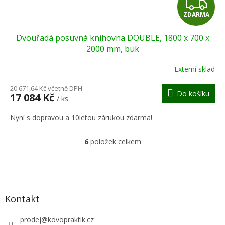
Z
ZDARMA
D
Dvouřadá posuvná knihovna DOUBLE, 1800 x 700 x
A
2000 mm, buk
R
Externí sklad
M
20 671,64 Kč včetně DPH
Do košíku
17 084 Kč
/ ks
A
Nyní s dopravou a 10letou zárukou zdarma!
6
položek celkem
O
v
l
Z
á
á
d
p
a
a
Kontakt
c
t
í
í
prodej
@
kovopraktik.cz
p