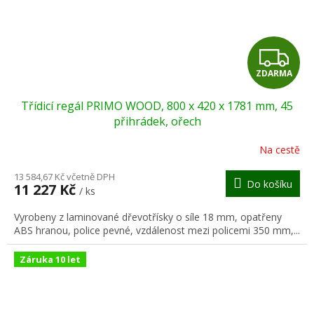
Z
ZDARMA
D
Třídicí regál PRIMO WOOD, 800 x 420 x 1781 mm, 45
A
přihrádek, ořech
R
Na cestě
M
13 584,67 Kč včetně DPH
Do košíku
11 227 Kč
/ ks
A
Vyrobeny z laminované dřevotřísky o síle 18 mm, opatřeny
ABS hranou, police pevné, vzdálenost mezi policemi 350 mm,...
Záruka 10 let