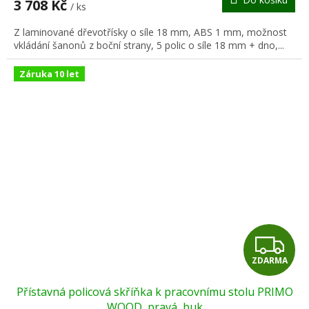
3 708 Kč
/ ks
A
Z laminované dřevotřísky o síle 18 mm, ABS 1 mm, možnost
vkládání šanonů z boční strany, 5 polic o síle 18 mm + dno,...
Záruka 10 let
Z
ZDARMA
D
Přístavná policová skříňka k pracovnímu stolu PRIMO
A
WOOD, pravá, buk