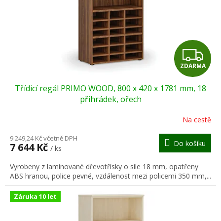
o
d
u
k
t
Z
ů
ZDARMA
D
Třídicí regál PRIMO WOOD, 800 x 420 x 1781 mm, 18
A
přihrádek, ořech
R
Na cestě
M
9 249,24 Kč včetně DPH
Do košíku
7 644 Kč
/ ks
A
Vyrobeny z laminované dřevotřísky o síle 18 mm, opatřeny
ABS hranou, police pevné, vzdálenost mezi policemi 350 mm,...
Záruka 10 let