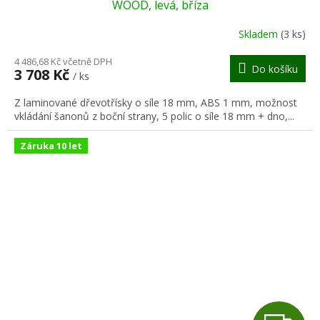
A
WOOD, levá, bříza
R
Skladem
(3 ks)
M
4 486,68 Kč včetně DPH
Do košíku
3 708 Kč
/ ks
A
Z laminované dřevotřísky o síle 18 mm, ABS 1 mm, možnost
vkládání šanonů z boční strany, 5 polic o síle 18 mm + dno,...
Záruka 10 let