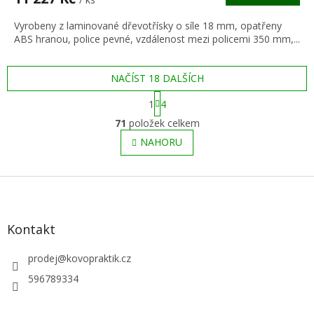
A
Vyrobeny z laminované dřevotřísky o síle 18 mm, opatřeny
ABS hranou, police pevné, vzdálenost mezi policemi 350 mm,...
NAČÍST 18 DALŠÍCH
S
1
4
t
O
r
71
položek celkem
v
á
l
NAHORU
n
á
k
o
d
v
Z
a
á
c
á
n
í
p
í
p
a
Kontakt
r
t
v
í
prodej
@
kovopraktik.cz
k
y
596789334
v
ý