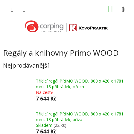
Přejít
NÁKU
na
obsah
KOŠÍK
Regály a knihovny Primo WOOD
Nejprodávanější
Třídicí regál PRIMO WOOD, 800 x 420 x 1781
mm, 18 přihrádek, ořech
Na cestě
7 644 Kč
Třídicí regál PRIMO WOOD, 800 x 420 x 1781
mm, 18 přihrádek, bříza
Skladem
(22 ks)
7 644 Kč