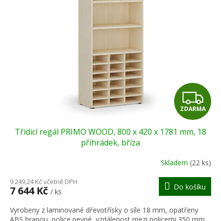
Z
ZDARMA
D
Třídicí regál PRIMO WOOD, 800 x 420 x 1781 mm, 18
A
přihrádek, bříza
R
Skladem
(22 ks)
M
9 249,24 Kč včetně DPH
Do košíku
7 644 Kč
/ ks
A
Vyrobeny z laminované dřevotřísky o síle 18 mm, opatřeny
ABS hranou, police pevné, vzdálenost mezi policemi 350 mm,...