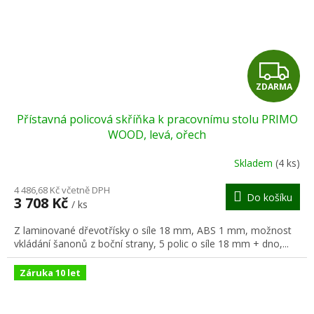
Z
ZDARMA
D
Přístavná policová skříňka k pracovnímu stolu PRIMO
A
WOOD, levá, ořech
R
Skladem
(4 ks)
M
4 486,68 Kč včetně DPH
Do košíku
3 708 Kč
/ ks
A
Z laminované dřevotřísky o síle 18 mm, ABS 1 mm, možnost
vkládání šanonů z boční strany, 5 polic o síle 18 mm + dno,...
Záruka 10 let