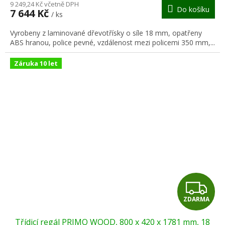
M
9 249,24 Kč včetně DPH
Do košíku
7 644 Kč
/ ks
A
Vyrobeny z laminované dřevotřísky o síle 18 mm, opatřeny
ABS hranou, police pevné, vzdálenost mezi policemi 350 mm,...
Záruka 10 let
Z
ZDARMA
D
Třídicí regál PRIMO WOOD, 800 x 420 x 1781 mm, 18