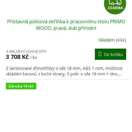
Z
ZDARMA
D
Přístavná policová skříňka k pracovnímu stolu PRIMO
A
WOOD, pravá, dub přírodní
R
Skladem
(4 ks)
M
4 486,68 Kč včetně DPH
Do košíku
3 708 Kč
/ ks
A
Z laminované dřevotřísky o síle 18 mm, ABS 1 mm, možnost
vkládání šanonů z boční strany, 5 polic o síle 18 mm + dno,...
Záruka 10 let