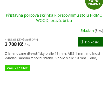
ZDARMA
D
Přístavná policová skříňka k pracovnímu stolu PRIMO
A
WOOD, pravá, bříza
R
Skladem
(3 ks)
M
4 486,68 Kč včetně DPH
Do košíku
3 708 Kč
/ ks
A
Z laminované dřevotřísky o síle 18 mm, ABS 1 mm, možnost
vkládání šanonů z boční strany, 5 polic o síle 18 mm + dno,...
Záruka 10 let