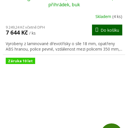
A
přihrádek, buk
R
Skladem
(4 ks)
M
9 249,24 Kč včetně DPH
Do košíku
7 644 Kč
/ ks
A
Vyrobeny z laminované dřevotřísky o síle 18 mm, opatřeny
ABS hranou, police pevné, vzdálenost mezi policemi 350 mm,...
Záruka 10 let