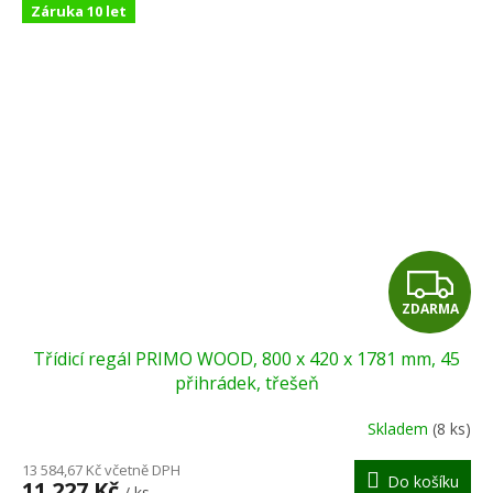
Záruka 10 let
Z
ZDARMA
D
Třídicí regál PRIMO WOOD, 800 x 420 x 1781 mm, 45
A
přihrádek, třešeň
R
Skladem
(8 ks)
M
13 584,67 Kč včetně DPH
Do košíku
11 227 Kč
/ ks