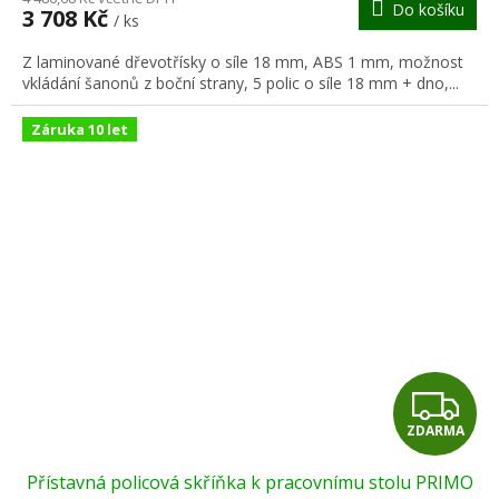
Do košíku
3 708 Kč
/ ks
A
Z laminované dřevotřísky o síle 18 mm, ABS 1 mm, možnost
vkládání šanonů z boční strany, 5 polic o síle 18 mm + dno,...
Záruka 10 let
Z
ZDARMA
D
Přístavná policová skříňka k pracovnímu stolu PRIMO