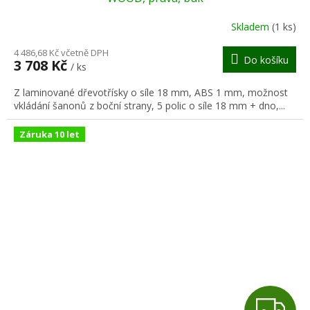
R
Skladem
(1 ks)
M
4 486,68 Kč včetně DPH
Do košíku
3 708 Kč
/ ks
A
Z laminované dřevotřísky o síle 18 mm, ABS 1 mm, možnost
vkládání šanonů z boční strany, 5 polic o síle 18 mm + dno,...
Záruka 10 let
Z