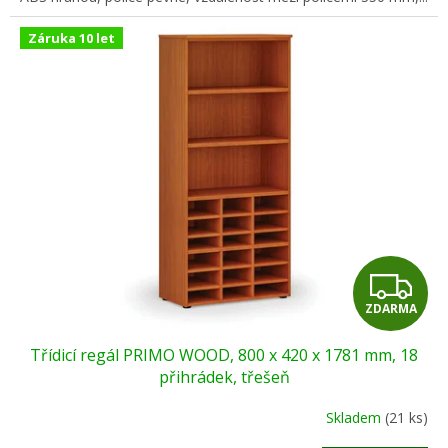
Záruka 10 let
Z
ZDARMA
D
Třídicí regál PRIMO WOOD, 800 x 420 x 1781 mm, 18
A
přihrádek, třešeň
R
Skladem
(21 ks)