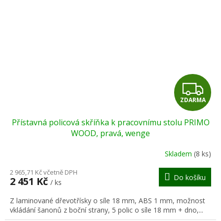
Z
ZDARMA
D
Přístavná policová skříňka k pracovnímu stolu PRIMO
A
WOOD, pravá, wenge
R
Skladem
(8 ks)
M
2 965,71 Kč včetně DPH
Do košíku
2 451 Kč
/ ks
A
Z laminované dřevotřísky o síle 18 mm, ABS 1 mm, možnost
vkládání šanonů z boční strany, 5 polic o síle 18 mm + dno,...