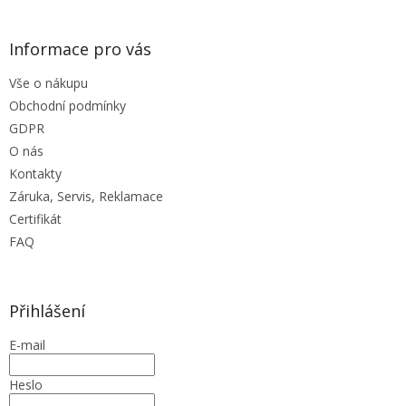
p
i
s
Informace pro vás
u
Vše o nákupu
Obchodní podmínky
GDPR
O nás
Kontakty
Záruka, Servis, Reklamace
Certifikát
FAQ
Přihlášení
E-mail
Heslo