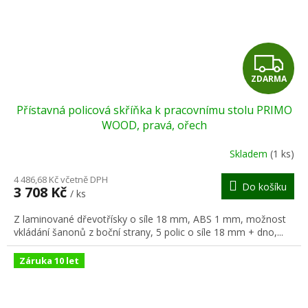
Z
ZDARMA
D
Přístavná policová skříňka k pracovnímu stolu PRIMO
A
WOOD, pravá, ořech
R
Skladem
(1 ks)
M
4 486,68 Kč včetně DPH
Do košíku
3 708 Kč
/ ks
A
Z laminované dřevotřísky o síle 18 mm, ABS 1 mm, možnost
vkládání šanonů z boční strany, 5 polic o síle 18 mm + dno,...
Záruka 10 let