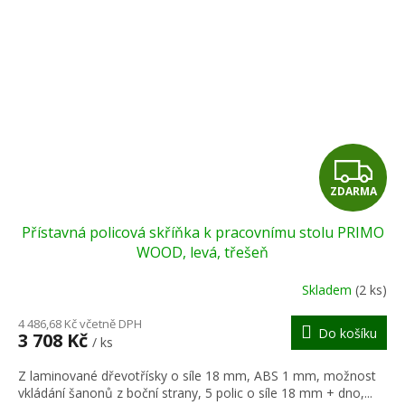
Z
ZDARMA
D
Přístavná policová skříňka k pracovnímu stolu PRIMO
A
WOOD, levá, třešeň
R
Skladem
(2 ks)
M
4 486,68 Kč včetně DPH
Do košíku
3 708 Kč
/ ks
A
Z laminované dřevotřísky o síle 18 mm, ABS 1 mm, možnost
vkládání šanonů z boční strany, 5 polic o síle 18 mm + dno,...