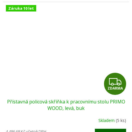
Záruka 10 let
Z
ZDARMA
D
Přístavná policová skříňka k pracovnímu stolu PRIMO
A
WOOD, levá, buk
R
Skladem
(5 ks)
M
4 486,68 Kč včetně DPH