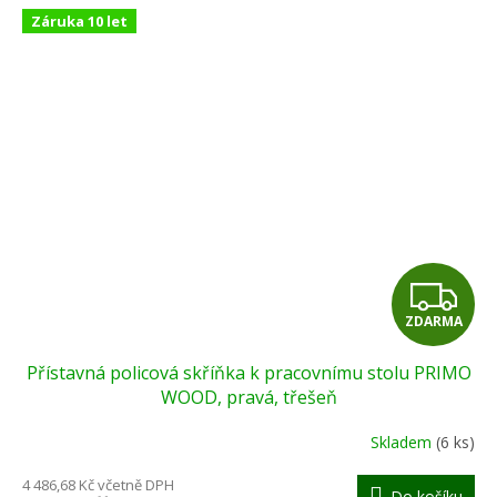
Záruka 10 let
Z
ZDARMA
D
Přístavná policová skříňka k pracovnímu stolu PRIMO
A
WOOD, pravá, třešeň
R
Skladem
(6 ks)
M
4 486,68 Kč včetně DPH
Do košíku