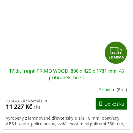
Z
ZDARMA
D
Třídicí regál PRIMO WOOD, 800 x 420 x 1781 mm, 45
A
přihrádek, bříza
R
Skladem
(8 ks)
M
13 584,67 Kč včetně DPH
Do košíku
11 227 Kč
/ ks
A
Vyrobeny z laminované dřevotřísky o síle 18 mm, opatřeny
ABS hranou, police pevné, vzdálenost mezi policemi 350 mm,...