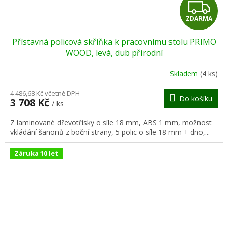
Z
ZDARMA
D
Přístavná policová skříňka k pracovnímu stolu PRIMO
A
WOOD, levá, dub přírodní
R
Skladem
(4 ks)
M
4 486,68 Kč včetně DPH
Do košíku
3 708 Kč
/ ks
A
Z laminované dřevotřísky o síle 18 mm, ABS 1 mm, možnost
vkládání šanonů z boční strany, 5 polic o síle 18 mm + dno,...
Záruka 10 let