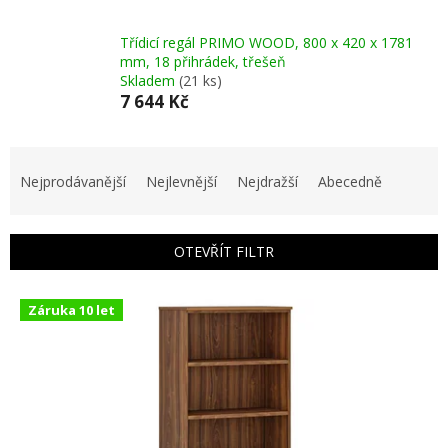
Třídicí regál PRIMO WOOD, 800 x 420 x 1781
mm, 18 přihrádek, třešeň
Skladem
(21 ks)
7 644 Kč
Ř
a
Nejprodávanější
Nejlevnější
Nejdražší
Abecedně
z
e
n
OTEVŘÍT FILTR
í
p
V
r
Záruka 10 let
ý
o
p
d
i
u
s
k
p
t
r
ů