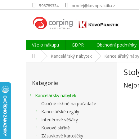
Přejít
596789334
prodej@kovopraktik.cz
na
obsah
Vše o nákupu
GDPR
Obchodní podmínky
Domů
Kancelářský nábytek
Kancelářský náby
P
Stol
o
Přeskočit
s
Kategorie
kategorie
Nejp
t
r
Kancelářský nábytek
a
Otočné skříně na pořadače
n
Kancelářské regály
n
í
Interiérové věšáky
p
Kovové skříně
a
Zásuvkové kartotéky