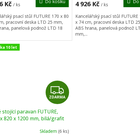
Do košíku
Do 
A
26 Kč
4 926 Kč
/ ks
/ ks
lářský psací stůl FUTURE 170 x 80
Kancelářský psací stůl FUTURE 
cm, pracovní deska LTD 25 mm,
x 74 cm, pracovní deska LTD 2
rana, panelová podnož LTD 18
ABS hrana, panelová podnož L
mm,...
ka 10 let
Z
ZDARMA
D
 stojící paravan FUTURE,
A
x 820 x 1200 mm, bílá/grafit
R
Skladem
(6 ks)