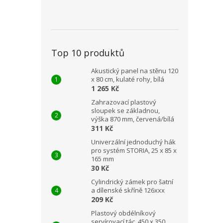
Top 10 produktů
Akustický panel na stěnu 120
x 80 cm, kulaté rohy, bílá
1 265 Kč
Zahrazovací plastový
sloupek se základnou,
výška 870 mm, červená/bílá
311 Kč
Univerzální jednoduchý hák
pro systém STORIA, 25 x 85 x
165 mm
30 Kč
Cylindrický zámek pro šatní
a dílenské skříně 126xxx
209 Kč
Plastový obdélníkový
servírovací tác, 450 x 350