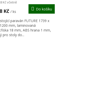
M
28 Kč včetně
Do košíku
A
68 Kč
/ ks
 stojící paraván FUTURE 1739 x
 1200 mm, laminovaná
tříska 18 mm, ABS hrana 1 mm,
 pro stoly do...
O
v
l
á
d
a
c
í
p
r
v
k
y
v