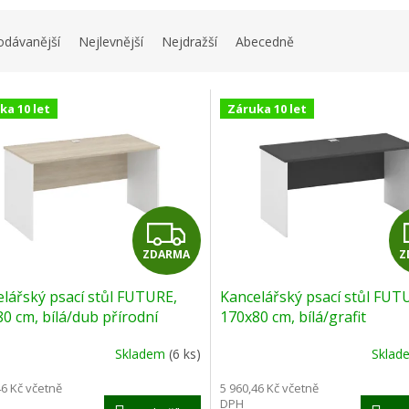
odávanější
Nejlevnější
Nejdražší
Abecedně
ka 10 let
Záruka 10 let
Z
ZDARMA
Z
D
lářský psací stůl FUTURE,
Kancelářský psací stůl FUT
A
0 cm, bílá/dub přírodní
170x80 cm, bílá/grafit
R
Skladem
(6 ks)
Skla
M
46 Kč včetně
5 960,46 Kč včetně
DPH