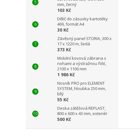
mm, černý
103 Kč
Dělič do zásuvky kartotéky
469, formát A4
30 Kč
Závěsný panel STORIA, 300 x
17 x 1220 m, šedá
373 Kč
Mobilní kovová zábrana s
nohami a výstražnou fólií,
2100 x 1100 mm
1 986 Kč
Nosník PRO pro ELEMENT
SYSTEM, hloubka 250 mm,
bílý
55 Kč
Deska zátěžová REPLAST,
800 x 600 x 43 mm, exteriér
500 Kč
Z
á