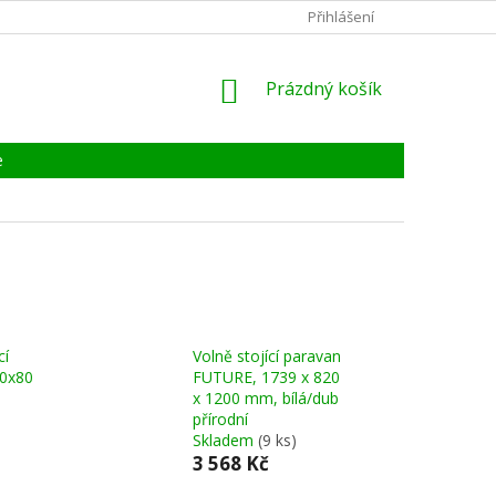
KONTAKTY
ZÁRUKA, SERVIS, REKLAMACE
Přihlášení
CERTIFIKÁT
NÁKUPNÍ
Prázdný košík
KOŠÍK
e
cí
Volně stojící paravan
70x80
FUTURE, 1739 x 820
x 1200 mm, bílá/dub
přírodní
Skladem
(9 ks)
3 568 Kč