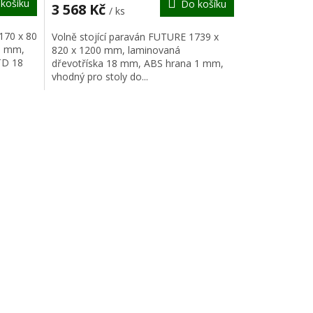
košíku
Do košíku
A
A
3 568 Kč
/ ks
170 x 80
Volně stojící paraván FUTURE 1739 x
5 mm,
820 x 1200 mm, laminovaná
TD 18
dřevotříska 18 mm, ABS hrana 1 mm,
vhodný pro stoly do...