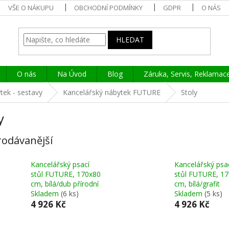
VŠE O NÁKUPU
OBCHODNÍ PODMÍNKY
GDPR
O NÁS
HLEDAT
O nás
Na Úvod
Blog
Záruka, Servis, Reklamac
tek - sestavy
Kancelářský nábytek FUTURE
Stoly
y
rodávanější
Kancelářský psací
Kancelářský psa
stůl FUTURE, 170x80
stůl FUTURE, 1
cm, bílá/dub přírodní
cm, bílá/grafit
Skladem
(6 ks)
Skladem
(5 ks)
4 926 Kč
4 926 Kč