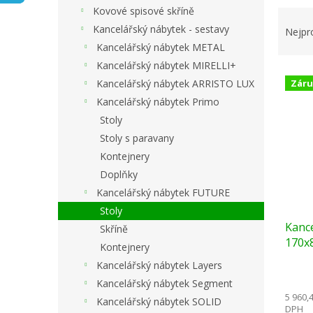
n
Kovové spisové skříně
Ř
e
a
Kancelářský nábytek - sestavy
l
Nejpr
z
Kancelářský nábytek METAL
e
Kancelářský nábytek MIRELLI+
V
n
Kancelářský nábytek ARRISTO LUX
Záru
ý
í
Kancelářský nábytek Primo
p
p
i
r
Stoly
s
o
Stoly s paravany
p
d
Kontejnery
r
u
Doplňky
o
k
Kancelářský nábytek FUTURE
d
t
Stoly
u
ů
Kance
k
Skříně
170x8
t
Kontejnery
ů
Kancelářský nábytek Layers
Kancelářský nábytek Segment
5 960,
Kancelářský nábytek SOLID
DPH