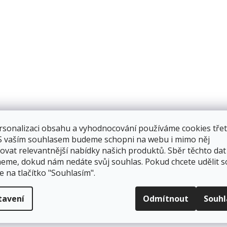
ý
p
i
s
u
rsonalizaci obsahu a vyhodnocování používáme cookies třet
 S vaším souhlasem budeme schopni na webu i mimo něj
ovat relevantnější nabídky našich produktů. Sběr těchto dat
eme, dokud nám nedáte svůj souhlas. Pokud chcete udělit s
e na tlačítko "Souhlasím".
tavení
Odmítnout
Souh