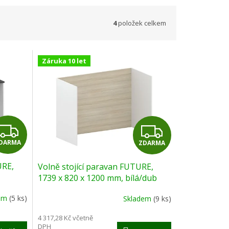
4
položek celkem
Záruka 10 let
Z
Z
DARMA
ZDARMA
D
D
URE,
Volně stojící paravan FUTURE,
A
A
1739 x 820 x 1200 mm, bílá/dub
přírodní
R
R
dem
(5 ks)
Skladem
(9 ks)
M
M
4 317,28 Kč včetně
DPH