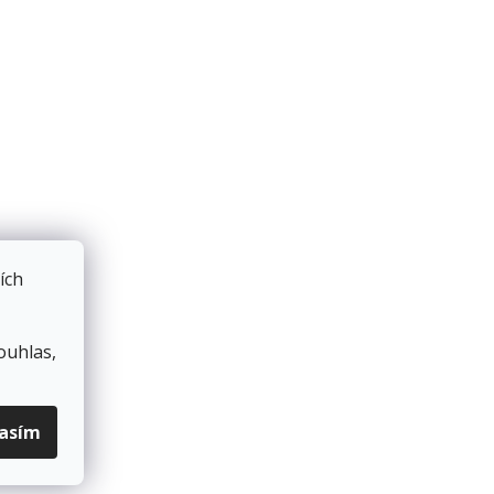
ích
ouhlas,
lasím