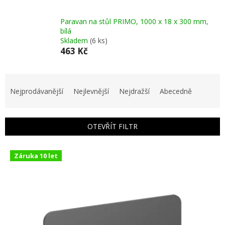
Paravan na stůl PRIMO, 1000 x 18 x 300 mm,
bílá
Skladem
(6 ks)
463 Kč
Ř
a
Nejprodávanější
Nejlevnější
Nejdražší
Abecedně
z
e
n
OTEVŘÍT FILTR
í
p
V
r
Záruka 10 let
ý
o
p
d
i
u
s
k
p
t
r
ů