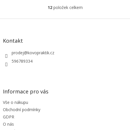
12
položek celkem
O
v
l
Z
á
á
d
p
a
a
Kontakt
c
t
í
í
prodej
@
kovopraktik.cz
p
r
596789334
v
k
y
v
ý
Informace pro vás
p
i
Vše o nákupu
s
u
Obchodní podmínky
GDPR
O nás