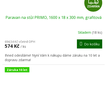
Z
ZDARMA
D
Paravan na stůl PRIMO, 1600 x 18 x 300 mm, grafitová
A
R
Skladem
(18 ks)
M
694,54 Kč včetně DPH
Do košíku
574 Kč
/ ks
A
Ihned odesíláme! Nyní Vám k nákupu dáme záruku na 10 let a
dopravu zdarma!
Záruka 10 let