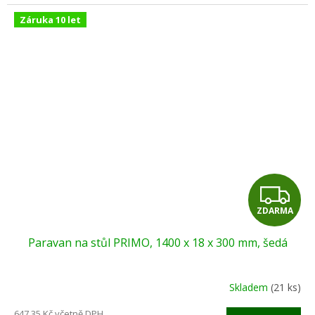
Záruka 10 let
Z
ZDARMA
D
Paravan na stůl PRIMO, 1400 x 18 x 300 mm, šedá
A
R
Skladem
(21 ks)
M
647,35 Kč včetně DPH