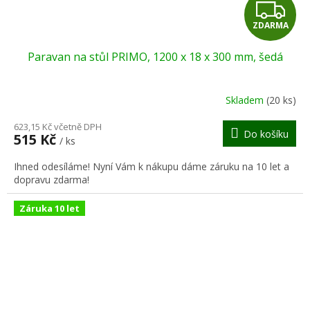
Z
ZDARMA
D
Paravan na stůl PRIMO, 1200 x 18 x 300 mm, šedá
A
R
Skladem
(20 ks)
M
623,15 Kč včetně DPH
Do košíku
515 Kč
/ ks
A
Ihned odesíláme! Nyní Vám k nákupu dáme záruku na 10 let a
dopravu zdarma!
Záruka 10 let