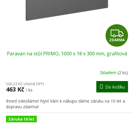
o
d
u
k
t
Z
ů
ZDARMA
D
Paravan na stůl PRIMO, 1000 x 18 x 300 mm, grafitová
A
R
Skladem
(2 ks)
M
560,23 Kč včetně DPH
Do košíku
463 Kč
/ ks
A
Ihned odesíláme! Nyní Vám k nákupu dáme záruku na 10 let a
dopravu zdarma!
Záruka 10 let