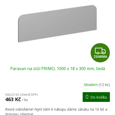
Z
ZDARMA
D
Paravan na stůl PRIMO, 1000 x 18 x 300 mm, šedá
A
R
Skladem
(12 ks)
M
560,23 Kč včetně DPH
Do košíku
463 Kč
/ ks
A
Ihned odesíláme! Nyní Vám k nákupu dáme záruku na 10 let a
dopravu zdarma!