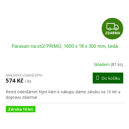
Z
ZDARMA
D
Paravan na stůl PRIMO, 1600 x 18 x 300 mm, šedá
A
R
Skladem
(81 ks)
M
694,54 Kč včetně DPH
Do košíku
574 Kč
/ ks
A
Ihned odesíláme! Nyní Vám k nákupu dáme záruku na 10 let a
dopravu zdarma!
Záruka 10 let