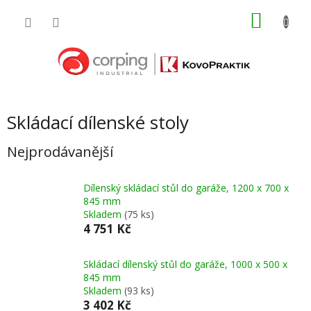
Přejít
NÁKU
na
obsah
KOŠÍK
Skládací dílenské stoly
Nejprodávanější
Dílenský skládací stůl do garáže, 1200 x 700 x
845 mm
Skladem
(75 ks)
4 751 Kč
Skládací dílenský stůl do garáže, 1000 x 500 x
845 mm
Skladem
(93 ks)
3 402 Kč