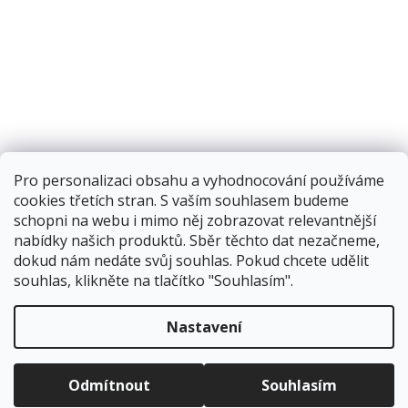
Pro personalizaci obsahu a vyhodnocování používáme
cookies třetích stran. S vaším souhlasem budeme
schopni na webu i mimo něj zobrazovat relevantnější
nabídky našich produktů. Sběr těchto dat nezačneme,
dokud nám nedáte svůj souhlas. Pokud chcete udělit
souhlas, klikněte na tlačítko "Souhlasím".
Vytvořil Shoptet
Nastavení
Copyright 2026
Corping.cz
. Všechna práva vyhrazena.
Upravit
Odmítnout
Souhlasím
nastavení cookies