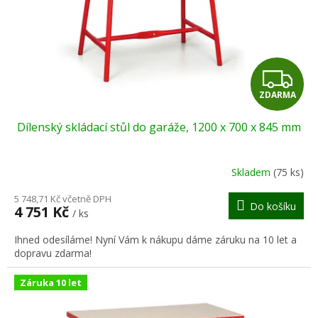
o
d
u
k
t
Z
ů
ZDARMA
D
Dílenský skládací stůl do garáže, 1200 x 700 x 845 mm
A
R
Skladem
(75 ks)
M
5 748,71 Kč včetně DPH
Do košíku
4 751 Kč
/ ks
A
Ihned odesíláme! Nyní Vám k nákupu dáme záruku na 10 let a
dopravu zdarma!
Záruka 10 let