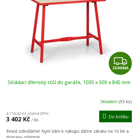
Z
ZDARMA
D
Skládací dílenský stůl do garáže, 1000 x 500 x 845 mm
A
R
Skladem
(93 ks)
M
4 116,42 Kč včetně DPH
Do košíku
3 402 Kč
/ ks
A
Ihned odesíláme! Nyní Vám k nákupu dáme záruku na 10 let a
dopravu zdarma!