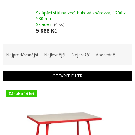
Sklápěcí stůl na zeď, buková spárovka, 1200 x
580 mm
Skladem
(4 ks)
5 888 Kč
Ř
a
Nejprodávanější
Nejlevnější
Nejdražší
Abecedně
z
e
n
OTEVŘÍT FILTR
í
p
V
r
Záruka 10 let
ý
o
p
d
i
u
s
k
p
t
r
ů