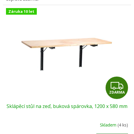
Záruka 10 let
Z
ZDARMA
D
Sklápěcí stůl na zeď, buková spárovka, 1200 x 580 mm
A
R
Skladem
(4 ks)