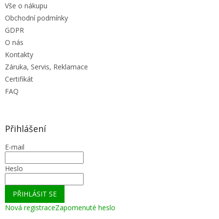
Vše o nákupu
s
u
Obchodní podmínky
GDPR
O nás
Kontakty
Záruka, Servis, Reklamace
Certifikát
FAQ
Přihlášení
E-mail
Heslo
PŘIHLÁSIT SE
Nová registrace
Zapomenuté heslo