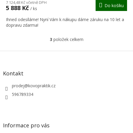
M
7 124,48 Kč včetně DPH
Do košíku
5 888 Kč
/ ks
A
Ihned odesíláme! Nyní Vám k nákupu dáme záruku na 10 let a
dopravu zdarma!
3
položek celkem
O
v
l
Z
á
á
d
p
a
a
Kontakt
c
t
í
í
prodej
@
kovopraktik.cz
p
r
596789334
v
k
y
v
ý
Informace pro vás
p
i