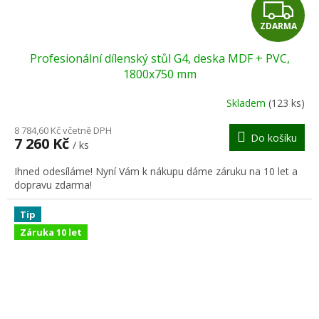
Z
ZDARMA
D
Profesionální dílenský stůl G4, deska MDF + PVC,
A
1800x750 mm
R
Skladem
(123 ks)
M
8 784,60 Kč včetně DPH
Do košíku
7 260 Kč
/ ks
A
Ihned odesíláme! Nyní Vám k nákupu dáme záruku na 10 let a
dopravu zdarma!
Tip
Záruka 10 let