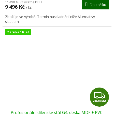
M
11 490,16 Kč včetně DPH
Do košíku
9 496 Kč
/ ks
A
Zboží je ve výrobě. Termín naskladnění níže.Alternativy
skladem
Záruka 10 let
Z
ZDARMA
D
Profesionální dílenský stůl G4, deska MDF + PVC,