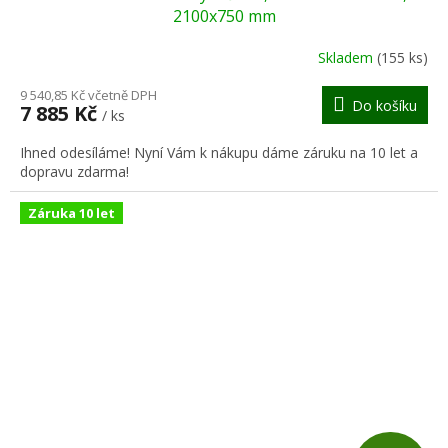
A
2100x750 mm
R
Skladem
(155 ks)
M
9 540,85 Kč včetně DPH
Do košíku
7 885 Kč
/ ks
A
Ihned odesíláme! Nyní Vám k nákupu dáme záruku na 10 let a
dopravu zdarma!
Záruka 10 let