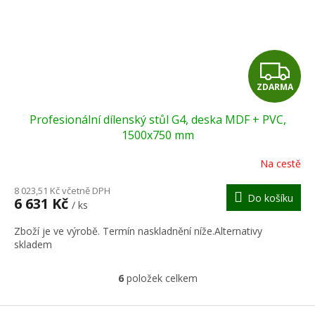
Z
ZDARMA
D
Profesionální dílenský stůl G4, deska MDF + PVC,
A
1500x750 mm
R
Na cestě
M
8 023,51 Kč včetně DPH
Do košíku
6 631 Kč
/ ks
A
Zboží je ve výrobě. Termín naskladnění níže.Alternativy
skladem
6
položek celkem
O
v
l
Z