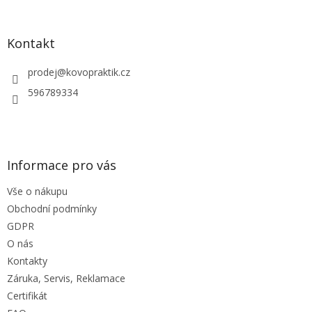
á
á
d
p
a
a
Kontakt
c
t
í
í
prodej
@
kovopraktik.cz
p
r
596789334
v
k
y
v
ý
Informace pro vás
p
i
Vše o nákupu
s
u
Obchodní podmínky
GDPR
O nás
Kontakty
Záruka, Servis, Reklamace
Certifikát