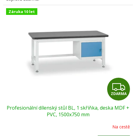
Záruka 10 let
Z
ZDARMA
D
Profesionální dílenský stůl BL, 1 skříňka, deska MDF +
A
PVC, 1500x750 mm
R
Na cestě