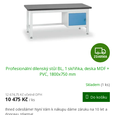
Z
ZDARMA
D
Profesionální dílenský stůl BL, 1 skříňka, deska MDF +
A
PVC, 1800x750 mm
R
Skladem
(1 ks)
M
12 674,75 Kč včetně DPH
Do košíku
10 475 Kč
/ ks
A
Ihned odesíláme! Nyní Vám k nákupu dáme záruku na 10 let a
dopravu zdarma!