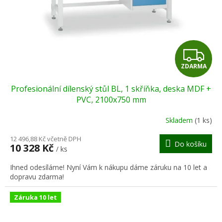
o
d
u
k
t
Z
ů
ZDARMA
D
Profesionální dílenský stůl BL, 1 skříňka, deska MDF +
A
PVC, 2100x750 mm
R
Skladem
(1 ks)
M
12 496,88 Kč včetně DPH
Do košíku
10 328 Kč
/ ks
A
Ihned odesíláme! Nyní Vám k nákupu dáme záruku na 10 let a
dopravu zdarma!
Záruka 10 let