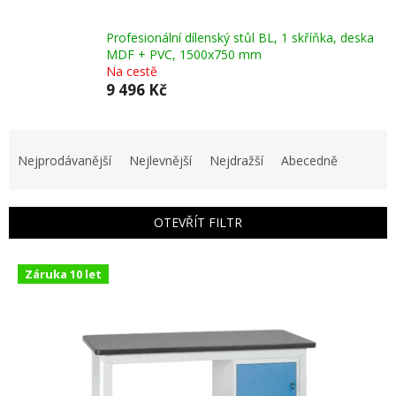
Profesionální dílenský stůl BL, 1 skříňka, deska
MDF + PVC, 1500x750 mm
Na cestě
9 496 Kč
Ř
a
Nejprodávanější
Nejlevnější
Nejdražší
Abecedně
z
e
n
OTEVŘÍT FILTR
í
p
V
r
Záruka 10 let
ý
o
p
d
i
u
s
k
p
t
r
ů