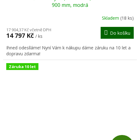
A
900 mm, modrá
R
Skladem
(18 ks)
M
17 904,37 Kč včetně DPH
Do košíku
14 797 Kč
/ ks
A
Ihned odesíláme! Nyní Vám k nákupu dáme záruku na 10 let a
dopravu zdarma!
Záruka 10 let