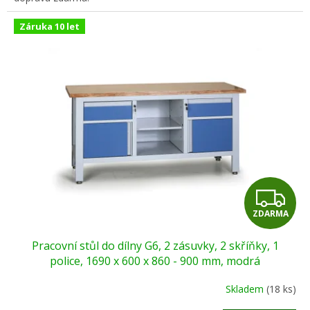
Záruka 10 let
Z
ZDARMA
D
Pracovní stůl do dílny G6, 2 zásuvky, 2 skříňky, 1
A
police, 1690 x 600 x 860 - 900 mm, modrá
R
Skladem
(18 ks)
Průměrné
hodnocení