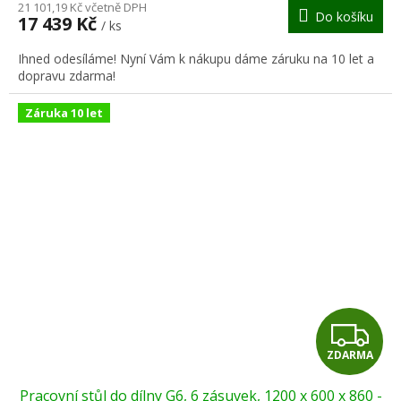
M
21 101,19 Kč včetně DPH
produktu
Do košíku
17 439 Kč
/ ks
je
A
2,0
Ihned odesíláme! Nyní Vám k nákupu dáme záruku na 10 let a
z
dopravu zdarma!
5
hvězdiček.
Záruka 10 let
Z
ZDARMA
D
Pracovní stůl do dílny G6, 6 zásuvek, 1200 x 600 x 860 -