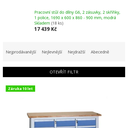
Pracovní stůl do dílny G6, 2 zásuvky, 2 skříňky,
1 police, 1690 x 600 x 860 - 900 mm, modrá
Skladem
(18 ks)
17 439 Kč
Ř
a
Nejprodávanější
Nejlevnější
Nejdražší
Abecedně
z
e
n
OTEVŘÍT FILTR
í
p
V
r
Záruka 10 let
ý
o
p
d
i
u
s
k
p
t
r
ů