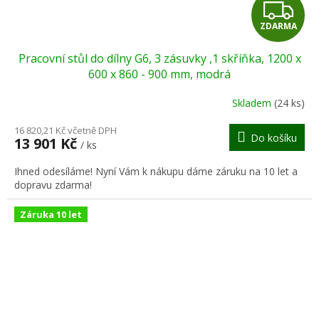
Z
ZDARMA
D
Pracovní stůl do dílny G6, 3 zásuvky ,1 skříňka, 1200 x
A
600 x 860 - 900 mm, modrá
R
Skladem
(24 ks)
M
16 820,21 Kč včetně DPH
Do košíku
13 901 Kč
/ ks
A
Ihned odesíláme! Nyní Vám k nákupu dáme záruku na 10 let a
dopravu zdarma!
Záruka 10 let