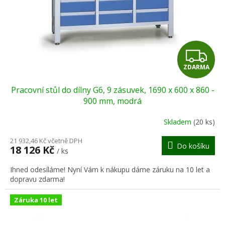
o
d
u
k
t
Z
ů
ZDARMA
D
Pracovní stůl do dílny G6, 9 zásuvek, 1690 x 600 x 860 -
A
900 mm, modrá
R
Skladem
(20 ks)
M
21 932,46 Kč včetně DPH
Do košíku
18 126 Kč
/ ks
A
Ihned odesíláme! Nyní Vám k nákupu dáme záruku na 10 let a
dopravu zdarma!
Záruka 10 let