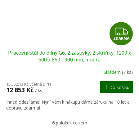
Z
ZDARMA
D
Pracovní stůl do dílny G6, 2 zásuvky, 2 skříňky, 1200 x
A
600 x 860 - 900 mm, modrá
R
Skladem
(7 ks)
M
15 552,13 Kč včetně DPH
Do košíku
12 853 Kč
/ ks
A
Ihned odesíláme! Nyní Vám k nákupu dáme záruku na 10 let a
dopravu zdarma!
6
položek celkem
O
v
l
Z