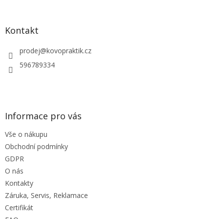
á
á
d
p
a
a
Kontakt
c
t
í
í
prodej
@
kovopraktik.cz
p
r
596789334
v
k
y
v
ý
Informace pro vás
p
i
Vše o nákupu
s
u
Obchodní podmínky
GDPR
O nás
Kontakty
Záruka, Servis, Reklamace
Certifikát