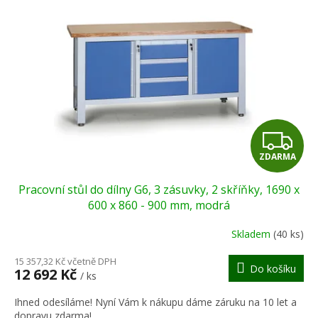
Z
ZDARMA
D
Pracovní stůl do dílny G6, 3 zásuvky, 2 skříňky, 1690 x
A
600 x 860 - 900 mm, modrá
R
Skladem
(40 ks)
M
15 357,32 Kč včetně DPH
Do košíku
12 692 Kč
/ ks
A
Ihned odesíláme! Nyní Vám k nákupu dáme záruku na 10 let a
dopravu zdarma!