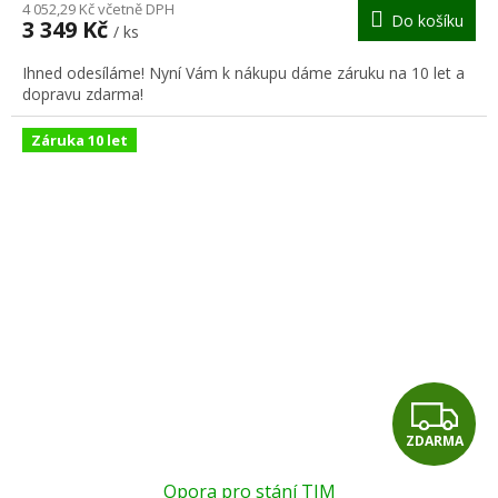
M
4 052,29 Kč včetně DPH
Do košíku
3 349 Kč
/ ks
A
Ihned odesíláme! Nyní Vám k nákupu dáme záruku na 10 let a
dopravu zdarma!
Záruka 10 let
Z
ZDARMA
D
Opora pro stání TIM