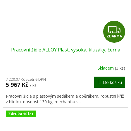
Z
ZDARMA
D
Pracovní židle ALLOY Plast, vysoká, kluzáky, černá
A
R
Skladem
(3 ks)
M
7 220,07 Kč včetně DPH
Do košíku
5 967 Kč
/ ks
A
Pracovní židle s plastovým sedákem a opěrákem, robustní kříž
z hliníku, nosnost 130 kg, mechanika s...
Záruka 10 let