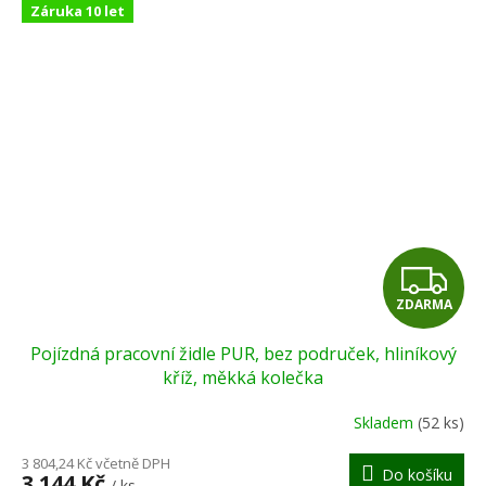
Záruka 10 let
Z
ZDARMA
D
Pojízdná pracovní židle PUR, bez područek, hliníkový
A
kříž, měkká kolečka
R
Skladem
(52 ks)
M
3 804,24 Kč včetně DPH
Do košíku
3 144 Kč
/ ks