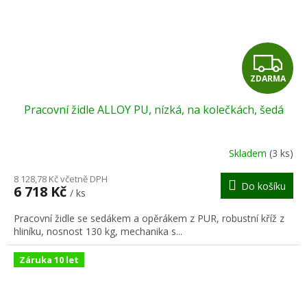
Z
ZDARMA
D
Pracovní židle ALLOY PU, nízká, na kolečkách, šedá
A
R
Skladem
(3 ks)
M
8 128,78 Kč včetně DPH
Do košíku
6 718 Kč
/ ks
A
Pracovní židle se sedákem a opěrákem z PUR, robustní kříž z
hliníku, nosnost 130 kg, mechanika s...
Záruka 10 let