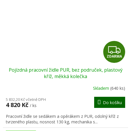
Z
ZDARMA
D
Pojízdná pracovní židle PUR, bez područek, plastový
A
kříž, měkká kolečka
R
Skladem
(640 ks)
M
5 832,20 Kč včetně DPH
Do košíku
4 820 Kč
/ ks
A
Pracovní židle se sedákem a opěrákem z PUR, odolný kříž z
tvrzeného plastu, nosnost 130 kg, mechanika s...