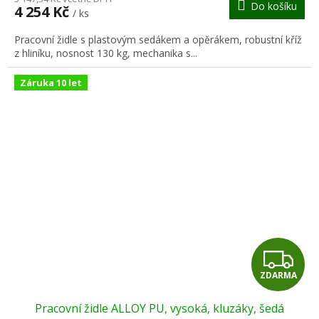
Do košíku
4 254 Kč
/ ks
A
Pracovní židle s plastovým sedákem a opěrákem, robustní kříž
z hliníku, nosnost 130 kg, mechanika s...
Záruka 10 let
Z
ZDARMA
D
Pracovní židle ALLOY PU, vysoká, kluzáky, šedá