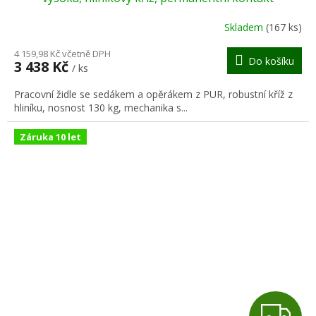
R
Skladem
(167 ks)
M
4 159,98 Kč včetně DPH
Do košíku
3 438 Kč
/ ks
A
Pracovní židle se sedákem a opěrákem z PUR, robustní kříž z
hliníku, nosnost 130 kg, mechanika s...
Záruka 10 let
Z