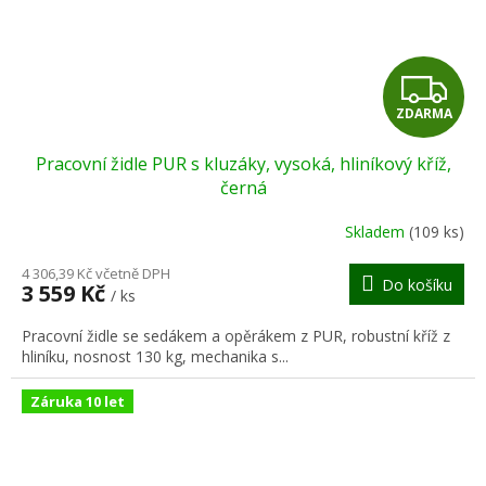
Z
ZDARMA
D
Pracovní židle PUR s kluzáky, vysoká, hliníkový kříž,
A
černá
R
Skladem
(109 ks)
M
4 306,39 Kč včetně DPH
Do košíku
3 559 Kč
/ ks
A
Pracovní židle se sedákem a opěrákem z PUR, robustní kříž z
hliníku, nosnost 130 kg, mechanika s...
Záruka 10 let