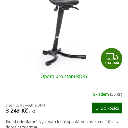
Z
ZDARMA
D
Opora pro stání RORY
A
R
Skladem
(35 ks)
M
3 924,03 Kč včetně DPH
Do košíku
3 243 Kč
/ ks
A
Ihned odesíláme! Nyní Vám k nákupu dáme záruku na 10 let a
dopravu zdarma!