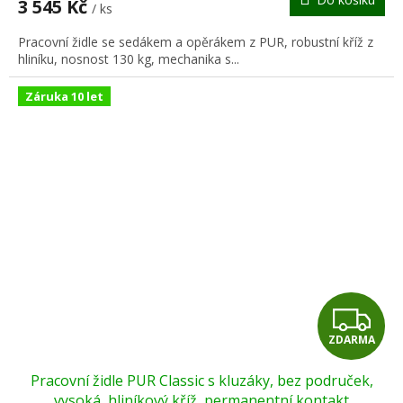
3 545 Kč
/ ks
A
Pracovní židle se sedákem a opěrákem z PUR, robustní kříž z
hliníku, nosnost 130 kg, mechanika s...
Záruka 10 let
Z
ZDARMA
D
Pracovní židle PUR Classic s kluzáky, bez područek,
A
vysoká, hliníkový kříž, permanentní kontakt