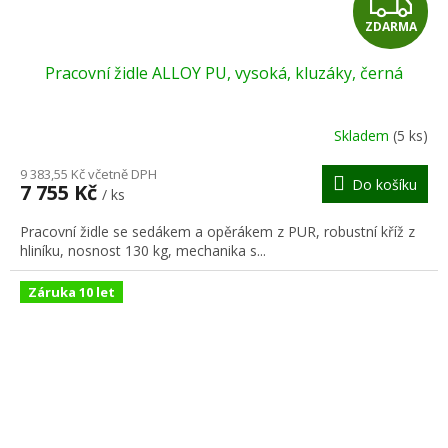
Z
ZDARMA
D
Pracovní židle ALLOY PU, vysoká, kluzáky, černá
A
R
Skladem
(5 ks)
M
9 383,55 Kč včetně DPH
Do košíku
7 755 Kč
/ ks
A
Pracovní židle se sedákem a opěrákem z PUR, robustní kříž z
hliníku, nosnost 130 kg, mechanika s...
Záruka 10 let