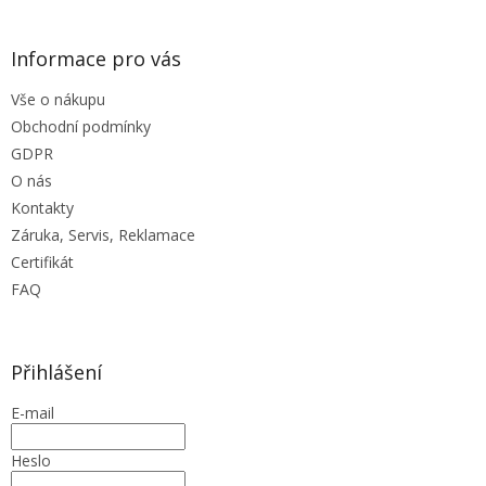
p
i
s
Informace pro vás
u
Vše o nákupu
Obchodní podmínky
GDPR
O nás
Kontakty
Záruka, Servis, Reklamace
Certifikát
FAQ
Přihlášení
E-mail
Heslo