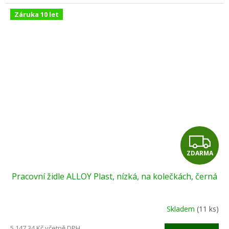
Záruka 10 let
Z
ZDARMA
D
Pracovní židle ALLOY Plast, nízká, na kolečkách, černá
A
R
Skladem
(11 ks)
M
5 147,34 Kč včetně DPH