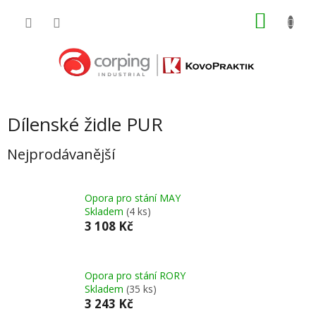
Přejít
NÁKU
na
obsah
KOŠÍK
Dílenské židle PUR
Nejprodávanější
Opora pro stání MAY
Skladem
(4 ks)
3 108 Kč
Opora pro stání RORY
Skladem
(35 ks)
3 243 Kč