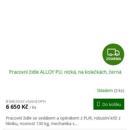
Z
ZDARMA
D
Pracovní židle ALLOY PU, nízká, na kolečkách, černá
A
R
Skladem
(3 ks)
M
8 046,50 Kč včetně DPH
Do košíku
6 650 Kč
/ ks
A
Pracovní židle se sedákem a opěrákem z PUR, robustní kříž z
hliníku, nosnost 130 kg, mechanika s...