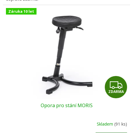
Záruka 10 let
Z
ZDARMA
D
Opora pro stání MORIS
A
R
Skladem
(91 ks)