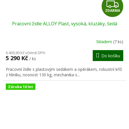
Z
ZDARMA
D
Pracovní židle ALLOY Plast, vysoká, kluzáky, šedá
A
R
Skladem
(7 ks)
M
6 400,90 Kč včetně DPH
Do košíku
5 290 Kč
/ ks
A
Pracovní židle s plastovým sedákem a opěrákem, robustní kříž
z hliníku, nosnost 130 kg, mechanika s...
Záruka 10 let