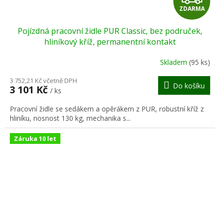
ZDARMA
D
Pojízdná pracovní židle PUR Classic, bez područek,
A
hliníkový kříž, permanentní kontakt
R
Skladem
(95 ks)
M
3 752,21 Kč včetně DPH
Do košíku
3 101 Kč
/ ks
A
Pracovní židle se sedákem a opěrákem z PUR, robustní kříž z
hliníku, nosnost 130 kg, mechanika s...
Záruka 10 let