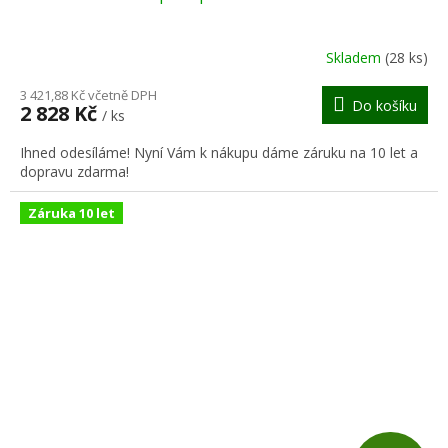
A
R
Skladem
(28 ks)
M
3 421,88 Kč včetně DPH
Do košíku
2 828 Kč
/ ks
A
Ihned odesíláme! Nyní Vám k nákupu dáme záruku na 10 let a
dopravu zdarma!
Záruka 10 let