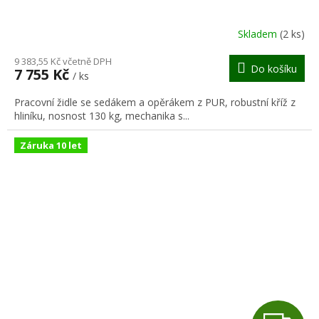
A
R
Skladem
(2 ks)
M
9 383,55 Kč včetně DPH
Do košíku
7 755 Kč
/ ks
A
Pracovní židle se sedákem a opěrákem z PUR, robustní kříž z
hliníku, nosnost 130 kg, mechanika s...
Záruka 10 let