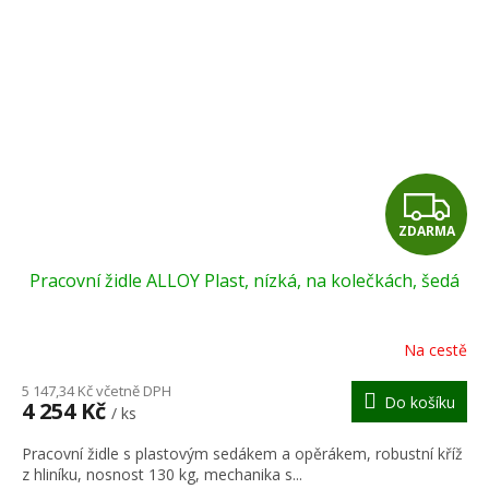
Z
ZDARMA
D
Pracovní židle ALLOY Plast, nízká, na kolečkách, šedá
A
R
Na cestě
M
5 147,34 Kč včetně DPH
Do košíku
4 254 Kč
/ ks
A
Pracovní židle s plastovým sedákem a opěrákem, robustní kříž
z hliníku, nosnost 130 kg, mechanika s...