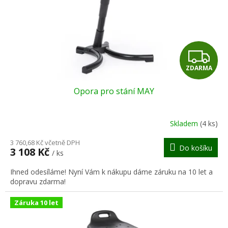
o
d
u
k
t
Z
ů
ZDARMA
D
Opora pro stání MAY
A
R
Skladem
(4 ks)
M
3 760,68 Kč včetně DPH
Do košíku
3 108 Kč
/ ks
A
Ihned odesíláme! Nyní Vám k nákupu dáme záruku na 10 let a
dopravu zdarma!
Záruka 10 let