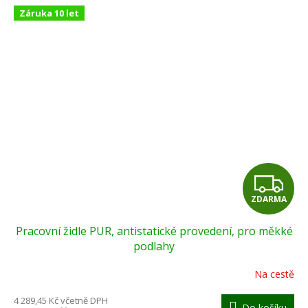
Záruka 10 let
Z
ZDARMA
D
Pracovní židle PUR, antistatické provedení, pro měkké
A
podlahy
R
Na cestě
M
4 289,45 Kč včetně DPH
Do košíku