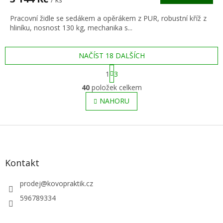
A
Pracovní židle se sedákem a opěrákem z PUR, robustní kříž z
hliníku, nosnost 130 kg, mechanika s...
NAČÍST 18 DALŠÍCH
S
1
3
t
O
r
40
položek celkem
v
á
l
NAHORU
n
á
k
o
d
v
Z
a
á
c
á
n
í
p
í
p
a
Kontakt
r
t
v
í
prodej
@
kovopraktik.cz
k
y
596789334
v
ý