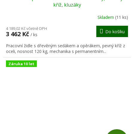
A
kříž, kluzáky
R
Skladem
(11 ks)
M
4 189,02 Kč včetně DPH
Do košíku
3 462 Kč
/ ks
A
Pracovní židle s dřevěným sedákem a opěrákem, pevný kříž z
oceli, nosnost 120 kg, mechanika s permanentním...
Záruka 10 let