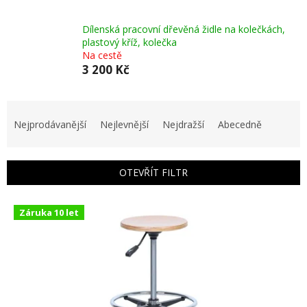
Dílenská pracovní dřevěná židle na kolečkách,
plastový kříž, kolečka
Na cestě
3 200 Kč
Ř
a
Nejprodávanější
Nejlevnější
Nejdražší
Abecedně
z
e
n
OTEVŘÍT FILTR
í
p
V
r
Záruka 10 let
ý
o
p
d
i
u
s
k
p
t
r
ů