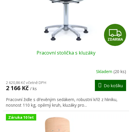
o
d
u
k
t
Z
ů
ZDARMA
D
Pracovní stolička s kluzáky
A
R
Skladem
(20 ks)
M
2 620,86 Kč včetně DPH
Do košíku
2 166 Kč
/ ks
A
Pracovní židle s dřevěným sedákem, robustní kříž z hliníku,
nosnost 110 kg, opěrný kruh, kluzáky pro...
Záruka 10 let