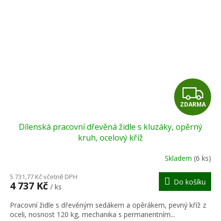
Z
ZDARMA
D
Dílenská pracovní dřevěná židle s kluzáky, opěrný
A
kruh, ocelový kříž
R
Skladem
(6 ks)
M
5 731,77 Kč včetně DPH
Do košíku
4 737 Kč
/ ks
A
Pracovní židle s dřevěným sedákem a opěrákem, pevný kříž z
oceli, nosnost 120 kg, mechanika s permanentním...