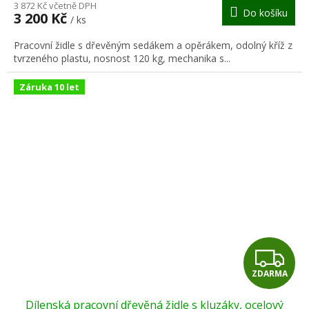
M
3 872 Kč včetně DPH
Do košíku
3 200 Kč
/ ks
A
Pracovní židle s dřevěným sedákem a opěrákem, odolný kříž z
tvrzeného plastu, nosnost 120 kg, mechanika s...
Záruka 10 let
Z
ZDARMA
D
Dílenská pracovní dřevěná židle s kluzáky, ocelový