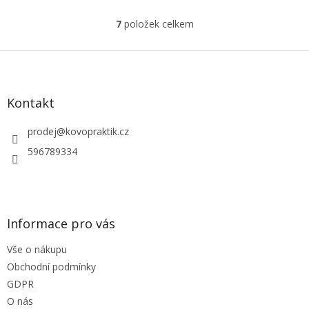
7
položek celkem
O
v
l
Z
á
á
d
p
a
a
Kontakt
c
t
í
í
prodej
@
kovopraktik.cz
p
r
596789334
v
k
y
v
ý
Informace pro vás
p
i
Vše o nákupu
s
u
Obchodní podmínky
GDPR
O nás