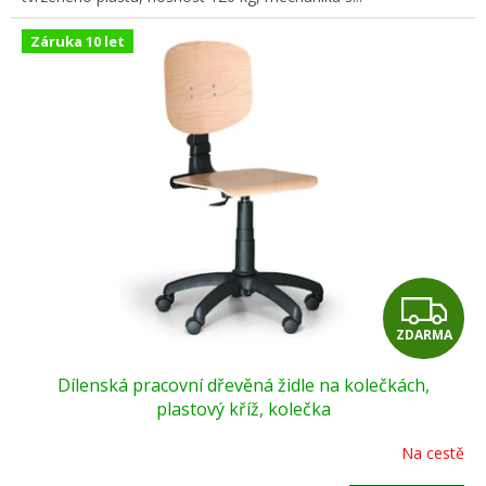
Záruka 10 let
Z
ZDARMA
D
Dílenská pracovní dřevěná židle na kolečkách,
A
plastový kříž, kolečka
R
Na cestě