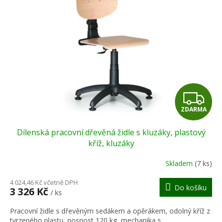
Z
ZDARMA
D
Dílenská pracovní dřevěná židle s kluzáky, plastový
A
kříž, kluzáky
R
Skladem
(7 ks)
M
4 024,46 Kč včetně DPH
Do košíku
3 326 Kč
/ ks
A
Pracovní židle s dřevěným sedákem a opěrákem, odolný kříž z
tvrzeného plastu, nosnost 120 kg, mechanika s...