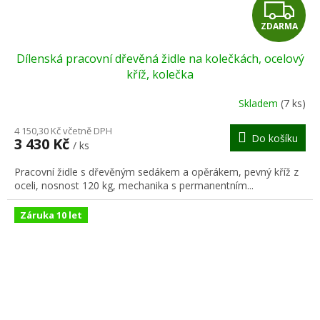
Z
ZDARMA
D
Dílenská pracovní dřevěná židle na kolečkách, ocelový
A
kříž, kolečka
R
Skladem
(7 ks)
M
4 150,30 Kč včetně DPH
Do košíku
3 430 Kč
/ ks
A
Pracovní židle s dřevěným sedákem a opěrákem, pevný kříž z
oceli, nosnost 120 kg, mechanika s permanentním...
Záruka 10 let