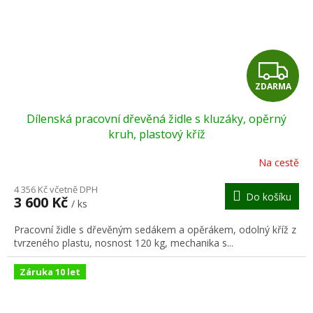
Z
ZDARMA
D
Dílenská pracovní dřevěná židle s kluzáky, opěrný
A
kruh, plastový kříž
R
Na cestě
M
4 356 Kč včetně DPH
Do košíku
3 600 Kč
/ ks
A
Pracovní židle s dřevěným sedákem a opěrákem, odolný kříž z
tvrzeného plastu, nosnost 120 kg, mechanika s...
Záruka 10 let