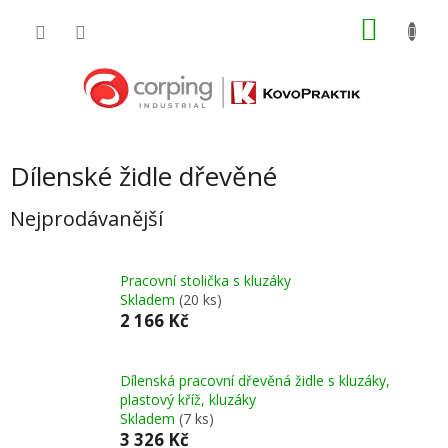
Přejít
NÁKU
na
obsah
KOŠÍK
Dílenské židle dřevěné
Nejprodávanější
Pracovní stolička s kluzáky
Skladem
(20 ks)
2 166 Kč
Dílenská pracovní dřevěná židle s kluzáky,
plastový kříž, kluzáky
Skladem
(7 ks)
3 326 Kč