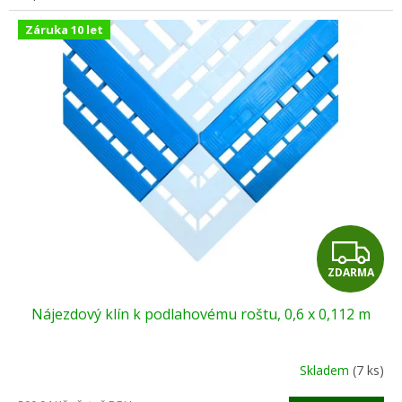
Záruka 10 let
Z
ZDARMA
D
Nájezdový klín k podlahovému roštu, 0,6 x 0,112 m
A
R
Skladem
(7 ks)