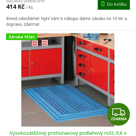
M
500,94 Kč včetně DPH
Do košíku
414 Kč
/ ks
A
Ihned odesíláme! Nyní Vám k nákupu dáme záruku na 10 let a
dopravu zdarma!
Záruka 10 let
Z
ZDARMA
D
Vysokozátěžový protiúnavový podlahový rošt, 0,6 x