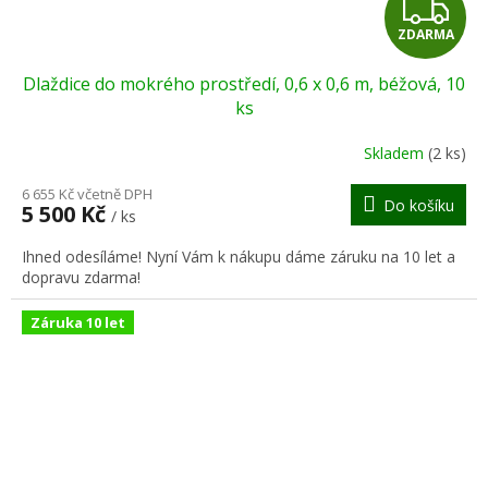
Z
ZDARMA
D
Dlaždice do mokrého prostředí, 0,6 x 0,6 m, béžová, 10
A
ks
R
Skladem
(2 ks)
M
6 655 Kč včetně DPH
Do košíku
5 500 Kč
/ ks
A
Ihned odesíláme! Nyní Vám k nákupu dáme záruku na 10 let a
dopravu zdarma!
Záruka 10 let