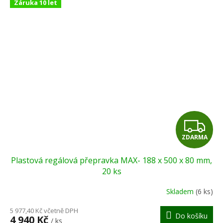
Záruka 10 let
Z
ZDARMA
D
Plastová regálová přepravka MAX- 188 x 500 x 80 mm,
A
20 ks
R
Skladem
(6 ks)
M
5 977,40 Kč včetně DPH
Do košíku
4 940 Kč
/ ks