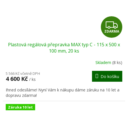
Z
ZDARMA
D
Plastová regálová přepravka MAX typ C - 115 x 500 x
A
100 mm, 20 ks
R
Skladem
(8 ks)
M
5 566 Kč včetně DPH
Do košíku
4 600 Kč
/ ks
A
Ihned odesíláme! Nyní Vám k nákupu dáme záruku na 10 let a
dopravu zdarma!
Záruka 10 let