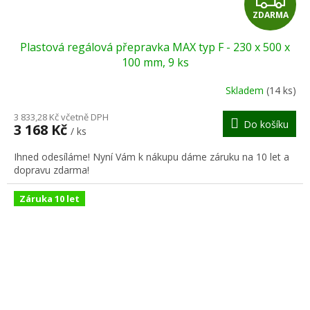
ZDARMA
D
Plastová regálová přepravka MAX typ F - 230 x 500 x
A
100 mm, 9 ks
R
Skladem
(14 ks)
M
3 833,28 Kč včetně DPH
Do košíku
3 168 Kč
/ ks
A
Ihned odesíláme! Nyní Vám k nákupu dáme záruku na 10 let a
dopravu zdarma!
Záruka 10 let