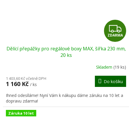
Z
ZDARMA
D
Dělící přepážky pro regálové boxy MAX, šířka 230 mm,
A
20 ks
R
Skladem
(19 ks)
M
1 403,60 Kč včetně DPH
Do košíku
1 160 Kč
/ ks
A
Ihned odesíláme! Nyní Vám k nákupu dáme záruku na 10 let a
dopravu zdarma!
Záruka 10 let