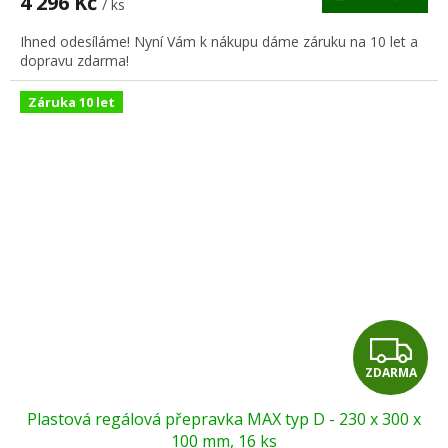
4 296 Kč
/ ks
je
A
5,0
Ihned odesíláme! Nyní Vám k nákupu dáme záruku na 10 let a
z
dopravu zdarma!
5
hvězdiček.
Záruka 10 let
Z
ZDARMA
D
Plastová regálová přepravka MAX typ D - 230 x 300 x
A
100 mm, 16 ks