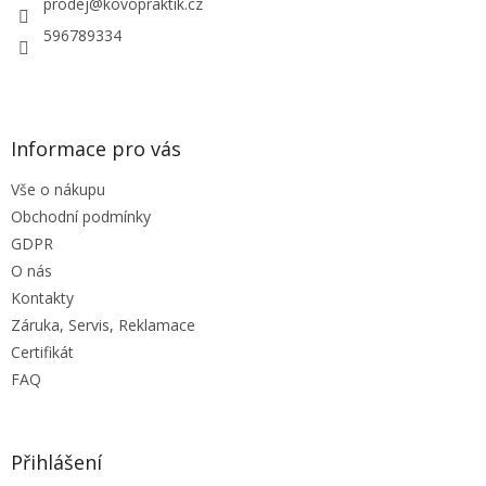
í
prodej
@
kovopraktik.cz
k
y
596789334
v
ý
p
i
s
Informace pro vás
u
Vše o nákupu
Obchodní podmínky
GDPR
O nás
Kontakty
Záruka, Servis, Reklamace
Certifikát
FAQ
Přihlášení