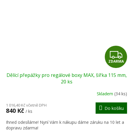
Z
ZDARMA
D
Dělící přepážky pro regálové boxy MAX, šířka 115 mm,
A
20 ks
R
Skladem
(34 ks)
M
1 016,40 Kč včetně DPH
Do košíku
840 Kč
/ ks
A
Ihned odesíláme! Nyní Vám k nákupu dáme záruku na 10 let a
dopravu zdarma!