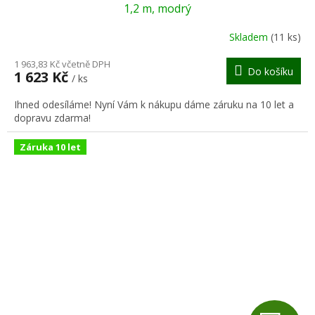
A
1,2 m, modrý
R
Skladem
(11 ks)
M
1 963,83 Kč včetně DPH
Do košíku
1 623 Kč
/ ks
A
Ihned odesíláme! Nyní Vám k nákupu dáme záruku na 10 let a
dopravu zdarma!
Záruka 10 let