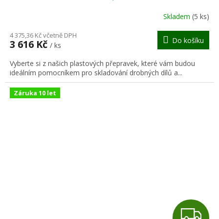
R
Skladem
(5 ks)
M
4 375,36 Kč včetně DPH
Do košíku
3 616 Kč
/ ks
A
Vyberte si z našich plastových přepravek, které vám budou
ideálním pomocníkem pro skladování drobných dílů a...
Záruka 10 let
Z