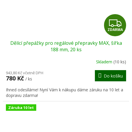
Z
ZDARMA
D
Dělící přepážky pro regálové přepravky MAX, šířka
A
188 mm, 20 ks
R
Skladem
(10 ks)
M
943,80 Kč včetně DPH
Do košíku
780 Kč
/ ks
A
Ihned odesíláme! Nyní Vám k nákupu dáme záruku na 10 let a
dopravu zdarma!
Záruka 10 let