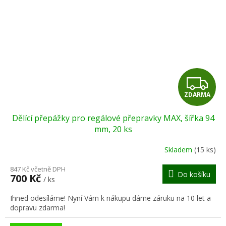
Z
ZDARMA
D
Dělící přepážky pro regálové přepravky MAX, šířka 94
A
mm, 20 ks
R
Skladem
(15 ks)
M
847 Kč včetně DPH
Do košíku
700 Kč
/ ks
A
Ihned odesíláme! Nyní Vám k nákupu dáme záruku na 10 let a
dopravu zdarma!