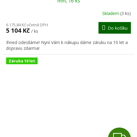
mm, 16 ks
R
Skladem
(3 ks)
M
6 175,84 Kč včetně DPH
Do košíku
5 104 Kč
/ ks
A
Ihned odesíláme! Nyní Vám k nákupu dáme záruku na 10 let a
dopravu zdarma!
Záruka 10 let
Z