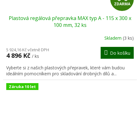
ZDARMA
D
Plastová regálová přepravka MAX typ A - 115 x 300 x
A
100 mm, 32 ks
R
Skladem
(3 ks)
M
5 924,16 Kč včetně DPH
Do košíku
4 896 Kč
/ ks
A
Vyberte si z našich plastových přepravek, které vám budou
ideálním pomocníkem pro skladování drobných dílů a...
Záruka 10 let