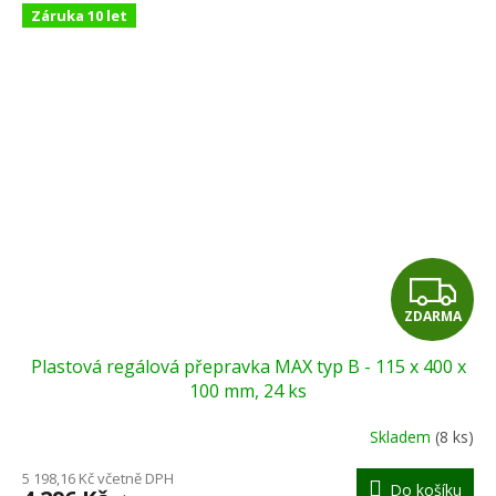
Záruka 10 let
Z
ZDARMA
D
Plastová regálová přepravka MAX typ B - 115 x 400 x
A
100 mm, 24 ks
R
Skladem
(8 ks)
Průměrné
hodnocení
M
5 198,16 Kč včetně DPH
produktu
Do košíku