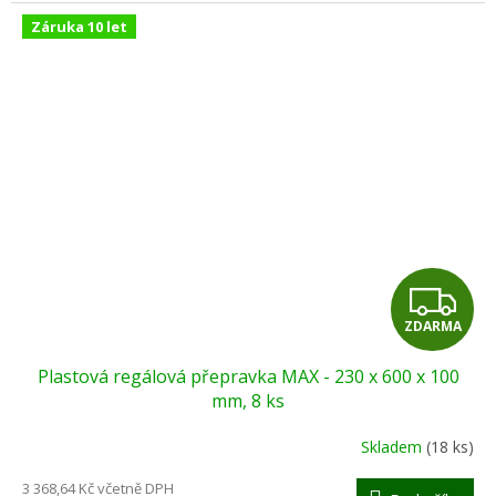
Záruka 10 let
Z
ZDARMA
D
Plastová regálová přepravka MAX - 230 x 600 x 100
A
mm, 8 ks
R
Skladem
(18 ks)
M
3 368,64 Kč včetně DPH