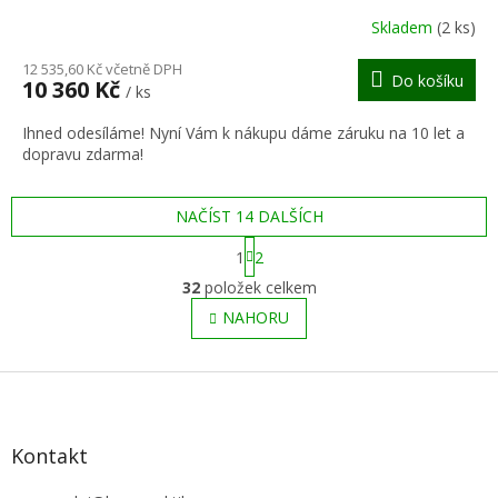
R
Skladem
(2 ks)
M
12 535,60 Kč včetně DPH
Do košíku
10 360 Kč
/ ks
A
Ihned odesíláme! Nyní Vám k nákupu dáme záruku na 10 let a
dopravu zdarma!
NAČÍST 14 DALŠÍCH
S
1
2
t
O
r
32
položek celkem
v
á
l
NAHORU
n
á
k
o
d
v
Z
a
á
c
á
n
í
p
í
p
a
Kontakt
r
t
v