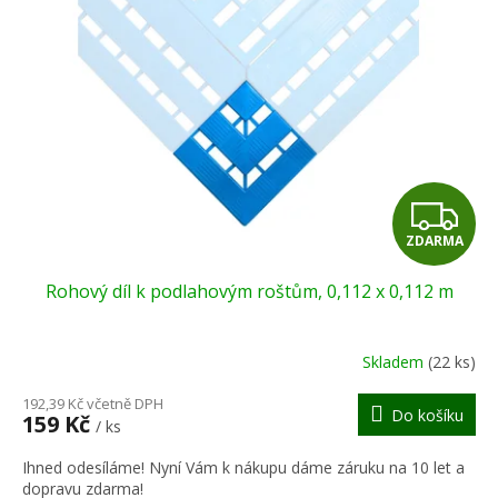
r
s
o
p
d
r
u
o
k
d
t
u
ů
k
t
Z
ů
ZDARMA
D
Rohový díl k podlahovým roštům, 0,112 x 0,112 m
A
R
Skladem
(22 ks)
M
192,39 Kč včetně DPH
Do košíku
159 Kč
/ ks
A
Ihned odesíláme! Nyní Vám k nákupu dáme záruku na 10 let a
dopravu zdarma!