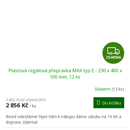
Z
ZDARMA
D
Plastová regálová přepravka MAX typ E - 230 x 400 x
A
100 mm, 12 ks
R
Skladem
(13 ks)
M
3 455,76 Kč včetně DPH
Do košíku
2 856 Kč
/ ks
A
Ihned odesíláme! Nyní Vám k nákupu dáme záruku na 10 let a
dopravu zdarma!