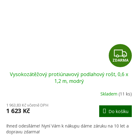
Z
ZDARMA
D
Vysokozátěžový protiúnavový podlahový rošt, 0,6 x
A
1,2 m, modrý
R
Skladem
(11 ks)
M
1 963,83 Kč včetně DPH
1 623 Kč
Do košíku
A
Ihned odesíláme! Nyní Vám k nákupu dáme záruku na 10 let a
dopravu zdarma!