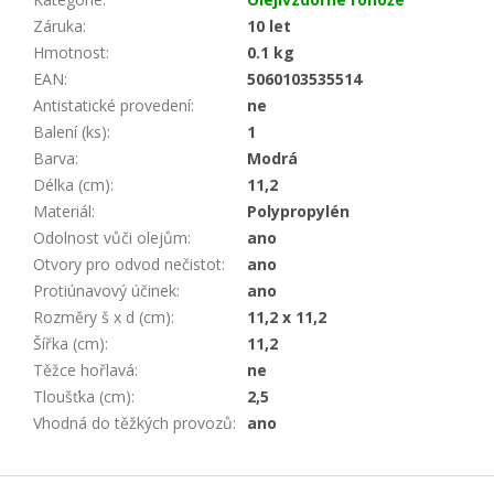
Záruka
:
10 let
Hmotnost
:
0.1 kg
EAN
:
5060103535514
Antistatické provedení
:
ne
Balení (ks)
:
1
Barva
:
Modrá
Délka (cm)
:
11,2
Materiál
:
Polypropylén
Odolnost vůči olejům
:
ano
Otvory pro odvod nečistot
:
ano
Protiúnavový účinek
:
ano
Rozměry š x d (cm)
:
11,2 x 11,2
Šířka (cm)
:
11,2
Těžce hořlavá
:
ne
Tloušťka (cm)
:
2,5
Vhodná do těžkých provozů
:
ano
Z