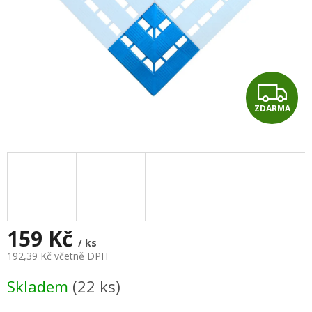
Z
ZDARMA
D
A
R
M
A
159 Kč
/ ks
192,39 Kč včetně DPH
Měrná
Skladem
(22 ks)
cena: