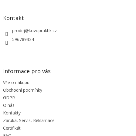
á
p
a
Kontakt
t
í
prodej
@
kovopraktik.cz
596789334
Informace pro vás
Vše o nákupu
Obchodní podmínky
GDPR
O nás
Kontakty
Záruka, Servis, Reklamace
Certifikát
FAQ