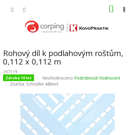
Přejít
NÁKU
na
obsah
KOŠÍK
Rohový díl k podlahovým roštům,
0,112 x 0,112 m
107119
Průměrné
Neohodnoceno
Podrobnosti hodnocení
Záruka 10 let
hodnocení
Značka:
Schoeller Allibert
produktu
je
0,0
z
5
hvězdiček.