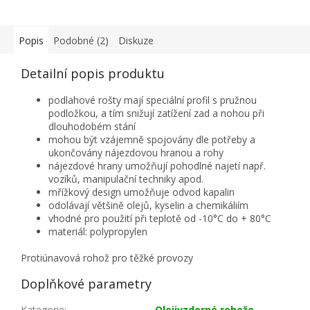
Popis
Podobné (2)
Diskuze
Detailní popis produktu
podlahové rošty mají speciální profil s pružnou
podložkou, a tím snižují zatížení zad a nohou při
dlouhodobém stání
mohou být vzájemně spojovány dle potřeby a
ukončovány nájezdovou hranou a rohy
nájezdové hrany umožňují pohodlné najetí např.
vozíků, manipulační techniky apod.
mřížkový design umožňuje odvod kapalin
odolávají většině olejů, kyselin a chemikáliím
vhodné pro použití při teplotě od -10°C do + 80°C
materiál: polypropylen
Protiúnavová rohož pro těžké provozy
Doplňkové parametry
Kategorie
:
Olejivzdorné rohože