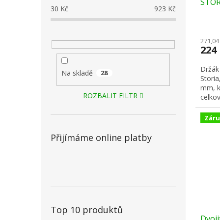
STOR
30
Kč
923
Kč
271,04
224
Držák
Na skladě
28
Stori
mm, k
ROZBALIT FILTR
celkov
Záru
Přijímáme online platby
Top 10 produktů
Dvoj