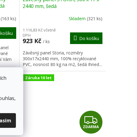
A
A
dá
2440 mm, šedá
R
R
m
(163 ks)
Skladem
(321 ks)
M
M
1 116,83 Kč včetně
košíku
DPH
Do košíku
A
A
923 Kč
/ ks
panel
Závěsný panel Storia, rozměry
vané
300x17x2440 mm, 100% recyklované
ní Vám
PVC, nosnost 80 kg na m2, šedá Ihned...
ích
Záruka 10 let
ouhlas,
Z
Z
lasím
DARMA
ZDARMA
D
D