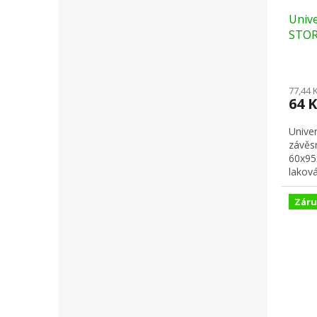
Unive
STORI
77,44 
64 
Univer
závěs
60x95
lakován
Záru