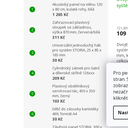
Akustický panel na stěnu 120
syst
x 80 cm, kulaté rohy, bílá
1 265 Kč
Zahrazovací plastový
sloupek se základnou,
131,89
výška 870 mm, červená/bílá
109
311 Kč
Dvoji
Univerzální jednoduchý hák
systé
pro systém STORIA, 25 x 85 x
165 mm
mm, k
30 Kč
celkov
Cylindrický zámek pro šatní
Pro pe
Záru
a dílenské skříně 126xxx
209 Kč
stran.
zobraz
Plastový obdélníkový
servírovací tác, 450 x 350
nezačn
mm, černý
kliknět
103 Kč
Dělič do zásuvky kartotéky
Nas
469, formát A4
30 Kč
Závěsný panel STORIA, 300 x