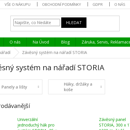
VŠE O NÁKUPU
OBCHODNÍ PODMÍNKY
GDPR
O NÁS
HLEDAT
O nás
Na Úvod
Blog
Záruka, Servis, Reklamac
nářadí
Závěsný systém na nářadí STORIA
ěsný systém na nářadí STORIA
Háky, držáky a
Panely a lišty
koše
rodávanější
Univerzální
Závěsný panel
jednoduchý hák pro
STORIA, 300 x 1