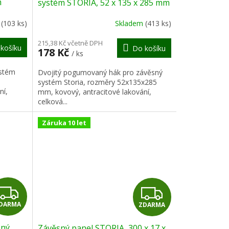
m
systém STORIA, 52 x 135 x 285 mm
R
R
m
(103 ks)
Skladem
(413 ks)
M
M
215,38 Kč včetně DPH
košíku
Do košíku
178 Kč
/ ks
A
A
ystém
Dvojitý pogumovaný hák pro závěsný
systém Storia, rozměry 52x135x285
ní,
mm, kovový, antracitové lakování,
celková...
Záruka 10 let
Z
Z
DARMA
ZDARMA
D
D
sný
Závěsný panel STORIA, 300 x 17 x