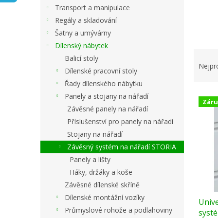
n
Transport a manipulace
e
Regály a skladování
l
Šatny a umývárny
Dílenský nábytek
Ř
Balicí stoly
a
Nejpr
Dílenské pracovní stoly
z
Řady dílenského nábytku
e
V
n
Panely a stojany na nářadí
Záru
ý
í
Závěsné panely na nářadí
p
p
Příslušenství pro panely na nářadí
i
r
Stojany na nářadí
s
o
Závěsný systém na nářadí STORIA
p
d
r
u
Panely a lišty
o
k
Háky, držáky a koše
d
t
Závěsné dílenské skříně
u
ů
Dílenské montážní vozíky
Unive
k
Průmyslové rohože a podlahoviny
syst
t