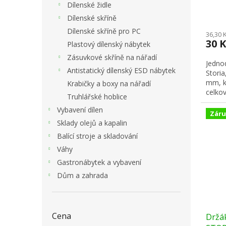
Dílenské židle
ů
Dílenské skříně
Dílenské skříně pro PC
36,30 
30 
Plastový dílenský nábytek
Zásuvkové skříně na nářadí
Jedno
Antistatický dílenský ESD nábytek
Storia
mm, k
Krabičky a boxy na nářadí
celkov
Truhlářské hoblice
Vybavení dílen
Záru
Sklady olejů a kapalin
Balící stroje a skladování
Váhy
Gastronábytek a vybavení
Dům a zahrada
Cena
Držák