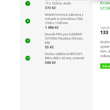
Kruh
17 x 1220 m, šedá
373 Kč
STOR
Mobilní kovová zábrana s
nohami a výstražnou fólií,
2100 x 1100 mm
1 986 Kč
160,93
133
Nosník PRO pro ELEMENT
SYSTEM, hloubka 250 mm,
Kruho
bílý
systé
55 Kč
mm, k
Deska zátěžová REPLAST,
celkov
800 x 600 x 43 mm, exteriér
500 Kč
Záru