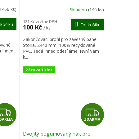
R
R
(1466 ks)
Skladem
(146 ks)
M
M
121 Kč včetně DPH
košíku
Do košíku
100 Kč
/ ks
A
A
Zakončovací profil pro závěsný panel
ované
Storia, 2440 mm, 100% recyklované
Ihned...
PVC, šedá Ihned odesíláme! Nyní Vám
k...
Záruka 10 let
Z
Z
DARMA
ZDARMA
D
D
m
Dvojitý pogumovaný hák pro
A
A