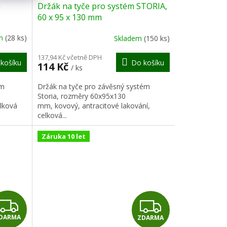
m
Držák na tyče pro systém STORIA,
A
A
60 x 95 x 130 mm
R
R
em
(28 ks)
Skladem
(150 ks)
M
M
137,94 Kč včetně DPH
košíku
Do košíku
114 Kč
/ ks
A
A
ém
Držák na tyče pro závěsný systém
,
Storia, rozměry 60x95x130
elková
mm, kovový, antracitové lakování,
celková...
Záruka 10 let
Z
Z
DARMA
ZDARMA