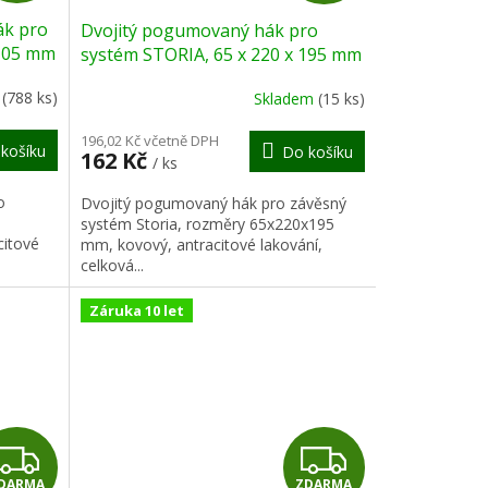
D
D
ák pro
Dvojitý pogumovaný hák pro
A
A
 105 mm
systém STORIA, 65 x 220 x 195 mm
R
R
m
(788 ks)
Skladem
(15 ks)
M
M
196,02 Kč včetně DPH
košíku
Do košíku
162 Kč
/ ks
A
A
o
Dvojitý pogumovaný hák pro závěsný
systém Storia, rozměry 65x220x195
citové
mm, kovový, antracitové lakování,
celková...
Záruka 10 let
Z
Z
DARMA
ZDARMA