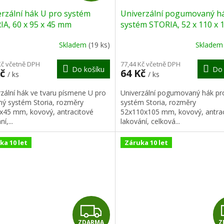
D
rzální hák U pro systém
Univerzální pogumovaný h
A
A, 60 x 95 x 45 mm
systém STORIA, 52 x 110 x
R
Skladem
(19 ks)
Sklade
M
Kč včetně DPH
77,44 Kč včetně DPH
Do košíku
Do 
Kč
64 Kč
/ ks
/ ks
A
zální hák ve tvaru písmene U pro
Univerzální pogumovaný hák pr
ný systém Storia, rozměry
systém Storia, rozměry
x45 mm, kovový, antracitové
52x110x105 mm, kovový, antra
í,...
lakování, celková...
ka 10 let
Záruka 10 let
Z
ZDARMA
Z