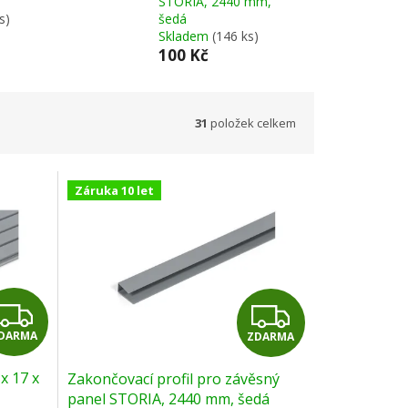
STORIA, 2440 mm,
s)
šedá
Skladem
(146 ks)
100 Kč
31
položek celkem
Záruka 10 let
Z
Z
DARMA
ZDARMA
D
D
x 17 x
Zakončovací profil pro závěsný
A
A
panel STORIA, 2440 mm, šedá