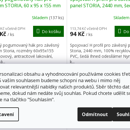
A
ém STORIA, 60 x 95 x 155 mm
panel STORIA, 2440 mm, še
R
Skladem
(137 ks)
Sklade
M
 Kč včetně DPH
113,74 Kč včetně DPH
Do košíku
Do 
 Kč
94 Kč
/ ks
/ ks
A
tý pogumovaný hák pro závěsný
Spojovací H profil pro závěsný 
m Storia, rozměry 60x95x155
Storia, 2440 mm, 100% recyklo
ovový, antracitové lakování,
PVC, šedá Ihned odesíláme! Ny
á...
k...
rsonalizaci obsahu a vyhodnocování používáme cookies třet
ka 10 let
Záruka 10 let
 S vaším souhlasem budeme schopni na webu i mimo něj
ovat relevantnější nabídky našich produktů. Sběr těchto dat
eme, dokud nám nedáte svůj souhlas. Pokud chcete udělit s
e na tlačítko "Souhlasím".
Z
tavení
Odmítnout
Souh
ZDARMA
Z
D