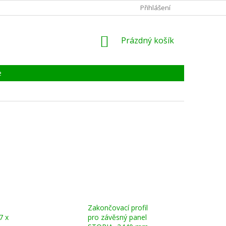
KONTAKTY
ZÁRUKA, SERVIS, REKLAMACE
Přihlášení
CERTIFIKÁT
NÁKUPNÍ
Prázdný košík
KOŠÍK
e
Zakončovací profil
7 x
pro závěsný panel