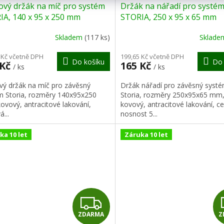
ový držák na míč pro systém
Držák na nářadí pro systé
A
IA, 140 x 95 x 250 mm
STORIA, 250 x 95 x 65 mm
R
Skladem
(117 ks)
Sklad
M
 Kč včetně DPH
199,65 Kč včetně DPH
Do košíku
Do 
 Kč
165 Kč
/ ks
/ ks
A
vý držák na míč pro závěsný
Držák nářadí pro závěsný syst
m Storia, rozměry 140x95x250
Storia, rozměry 250x95x65 mm
ovový, antracitové lakování,
kovový, antracitové lakování, c
á...
nosnost 5...
ka 10 let
Záruka 10 let
Z
ZDARMA
Z