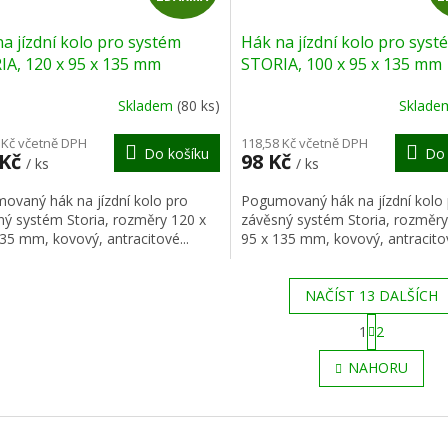
D
a jízdní kolo pro systém
Hák na jízdní kolo pro syst
A
IA, 120 x 95 x 135 mm
STORIA, 100 x 95 x 135 mm
R
Skladem
(80 ks)
Sklad
M
 Kč včetně DPH
118,58 Kč včetně DPH
Do košíku
Do 
 Kč
98 Kč
/ ks
/ ks
A
ovaný hák na jízdní kolo pro
Pogumovaný hák na jízdní kolo
ný systém Storia, rozměry 120 x
závěsný systém Storia, rozměry
35 mm, kovový, antracitové...
95 x 135 mm, kovový, antracitov
NAČÍST 13 DALŠÍCH
S
1
2
t
O
r
v
NAHORU
á
l
n
á
k
d
o
a
v