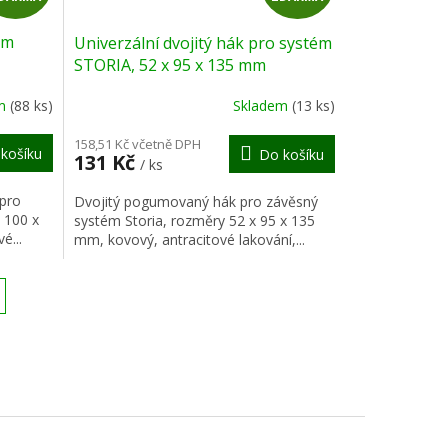
D
D
ém
Univerzální dvojitý hák pro systém
A
A
STORIA, 52 x 95 x 135 mm
R
R
em
(88 ks)
Skladem
(13 ks)
M
M
158,51 Kč včetně DPH
košíku
Do košíku
131 Kč
/ ks
A
A
 pro
Dvojitý pogumovaný hák pro závěsný
 100 x
systém Storia, rozměry 52 x 95 x 135
é...
mm, kovový, antracitové lakování,...