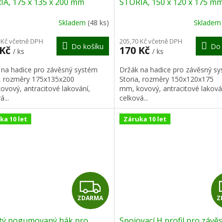
IA, 175 x 135 x 200 mm
STORIA, 150 x 120 x 175 m
R
Skladem
(48 ks)
Sklade
M
 Kč včetně DPH
205,70 Kč včetně DPH
Do košíku
Do 
 Kč
170 Kč
/ ks
/ ks
A
 na hadice pro závěsný systém
Držák na hadice pro závěsný s
a, rozměry 175x135x200
Storia, rozměry 150x120x175
ovový, antracitové lakování,
mm, kovový, antracitové laková
á...
celková...
ka 10 let
Záruka 10 let
Z
ZDARMA
Z
D
itý pogumovaný hák pro
Spojovací H profil pro závě