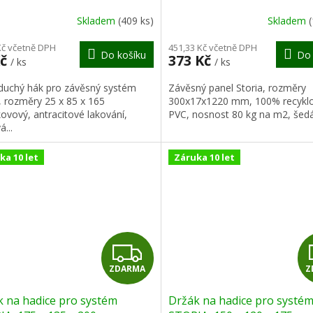
R
Skladem
(409 ks)
Skladem
M
Kč včetně DPH
451,33 Kč včetně DPH
Do košíku
Do 
Kč
373 Kč
/ ks
/ ks
A
duchý hák pro závěsný systém
Závěsný panel Storia, rozměry
, rozměry 25 x 85 x 165
300x17x1220 mm, 100% recykl
ovový, antracitové lakování,
PVC, nosnost 80 kg na m2, šedá 
á...
ka 10 let
Záruka 10 let
Z
ZDARMA
Z
D
 na hadice pro systém
Držák na hadice pro systé
A