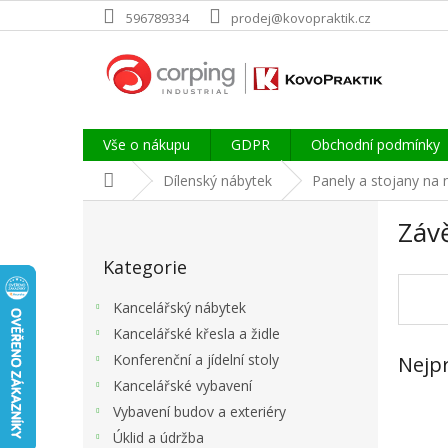
Přejít
596789334
prodej@kovopraktik.cz
na
obsah
Vše o nákupu
GDPR
Obchodní podmínky
Domů
Dílenský nábytek
Panely a stojany na 
P
Záv
o
Přeskočit
s
Kategorie
kategorie
t
r
Kancelářský nábytek
a
Kancelářské křesla a židle
n
Konferenční a jídelní stoly
Nejp
n
í
Kancelářské vybavení
p
Vybavení budov a exteriéry
a
Úklid a údržba