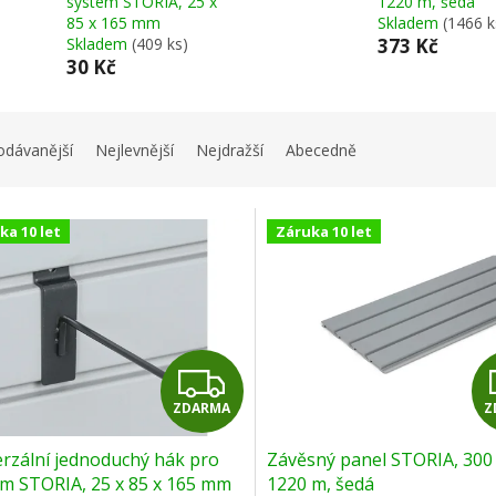
systém STORIA, 25 x
1220 m, šedá
85 x 165 mm
Skladem
(1466 k
Skladem
(409 ks)
373 Kč
30 Kč
odávanější
Nejlevnější
Nejdražší
Abecedně
ka 10 let
Záruka 10 let
Z
ZDARMA
Z
D
rzální jednoduchý hák pro
Závěsný panel STORIA, 300 
A
ém STORIA, 25 x 85 x 165 mm
1220 m, šedá