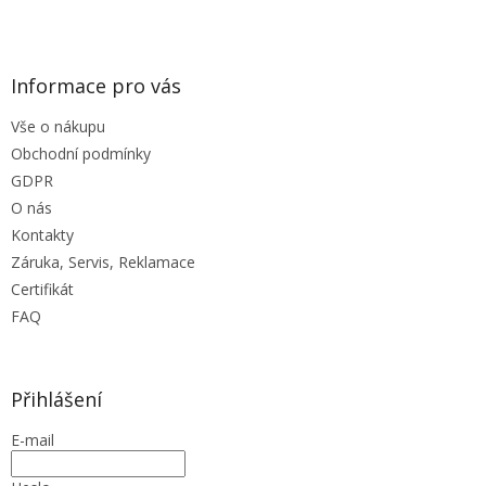
k
y
v
ý
Informace pro vás
p
i
Vše o nákupu
s
u
Obchodní podmínky
GDPR
O nás
Kontakty
Záruka, Servis, Reklamace
Certifikát
FAQ
Přihlášení
E-mail