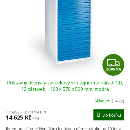
Z
ZDARMA
D
Přístavný dílenský zásuvkový kontejner na nářadí GD,
A
12 zásuvek, 1100 x 570 x 590 mm, modrá
R
Skladem
(14 ks)
M
17 696,25 Kč včetně DPH
Do košíku
14 625 Kč
/ ks
A
Ihned odesíláme! Nyní Vám k nákupu dáme záruku na 10 let a