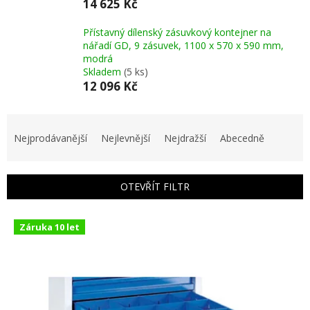
14 625 Kč
Přístavný dílenský zásuvkový kontejner na
nářadí GD, 9 zásuvek, 1100 x 570 x 590 mm,
modrá
Skladem
(5 ks)
12 096 Kč
Ř
a
Nejprodávanější
Nejlevnější
Nejdražší
Abecedně
z
e
n
OTEVŘÍT FILTR
í
p
V
r
Záruka 10 let
ý
o
p
d
i
u
s
k
p
t