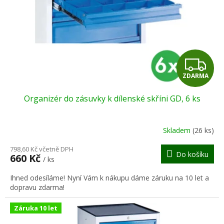
r
ů
o
d
u
k
t
Z
ů
ZDARMA
D
Organizér do zásuvky k dílenské skříni GD, 6 ks
A
R
Skladem
(26 ks)
M
798,60 Kč včetně DPH
Do košíku
660 Kč
/ ks
A
Ihned odesíláme! Nyní Vám k nákupu dáme záruku na 10 let a
dopravu zdarma!
Záruka 10 let