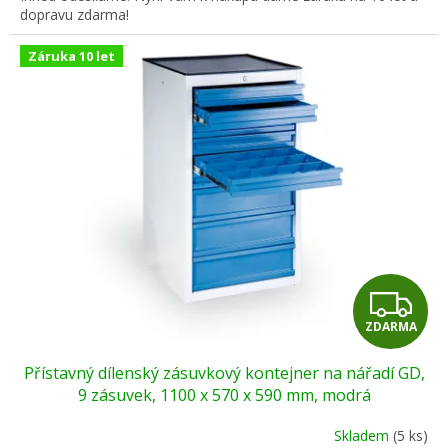
dopravu zdarma!
Záruka 10 let
Z
ZDARMA
D
Přístavný dílenský zásuvkový kontejner na nářadí GD,
A
9 zásuvek, 1100 x 570 x 590 mm, modrá
R
Skladem
(5 ks)