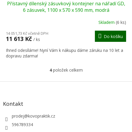
Přístavný dílenský zásuvkový kontejner na nářadí GD,
A
6 zásuvek, 1100 x 570 x 590 mm, modrá
R
Skladem
(6 ks)
M
14 051,73 Kč včetně DPH
Do košíku
11 613 Kč
/ ks
A
Ihned odesíláme! Nyní Vám k nákupu dáme záruku na 10 let a
dopravu zdarma!
4
položek celkem
O
v
l
Z
á
á
d
p
a
a
Kontakt
c
t
í
í
prodej
@
kovopraktik.cz
p
r
596789334
v