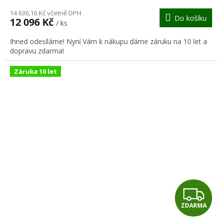
M
14 636,16 Kč včetně DPH
Do košíku
12 096 Kč
/ ks
A
Ihned odesíláme! Nyní Vám k nákupu dáme záruku na 10 let a
dopravu zdarma!
Záruka 10 let
Z
ZDARMA
D