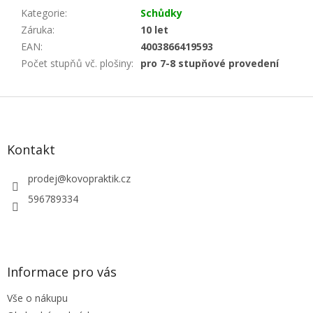
Kategorie
:
Schůdky
Záruka
:
10 let
EAN
:
4003866419593
Počet stupňů vč. plošiny
:
pro 7-8 stupňové provedení
Z
á
p
a
Kontakt
t
í
prodej
@
kovopraktik.cz
596789334
Informace pro vás
Vše o nákupu