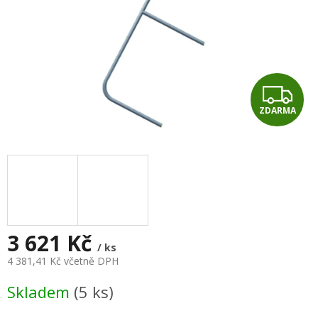
Z
ZDARMA
D
A
R
M
A
3 621 Kč
/ ks
4 381,41 Kč včetně DPH
Měrná
Skladem
(5 ks)
cena: