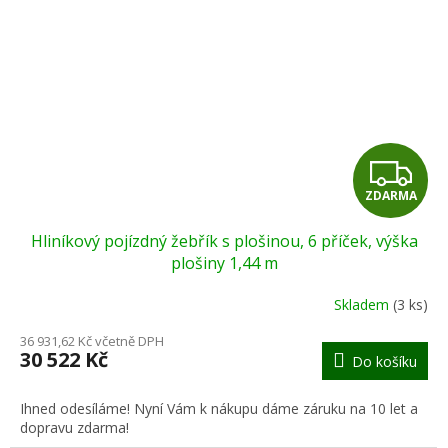
Z
ZDARMA
D
Hliníkový pojízdný žebřík s plošinou, 6 příček, výška
A
plošiny 1,44 m
R
Skladem
(3 ks)
M
36 931,62 Kč včetně DPH
30 522 Kč
Do košíku
A
Ihned odesíláme! Nyní Vám k nákupu dáme záruku na 10 let a
dopravu zdarma!