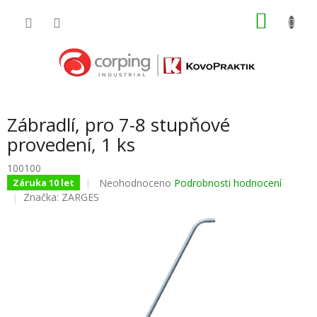
Přejít
NÁKU
na
obsah
KOŠÍK
Zábradlí, pro 7-8 stupňové
provedení, 1 ks
100100
Průměrné
Neohodnoceno
Podrobnosti hodnocení
Záruka 10 let
hodnocení
Značka:
ZARGES
produktu
je
0,0
z
5
hvězdiček.