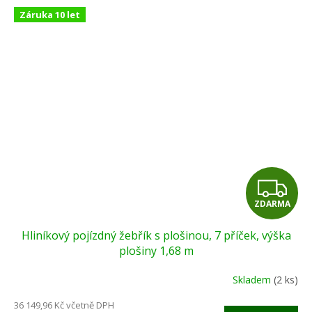
Záruka 10 let
Z
ZDARMA
D
Hliníkový pojízdný žebřík s plošinou, 7 příček, výška
A
plošiny 1,68 m
R
Skladem
(2 ks)
M
36 149,96 Kč včetně DPH