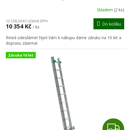
R
Skladem
(2 ks)
M
12 528,34 Kč včetně DPH
Do košíku
10 354 Kč
/ ks
A
Ihned odesíláme! Nyní Vám k nákupu dáme záruku na 10 let a
dopravu zdarma!
Záruka 10 let
Z