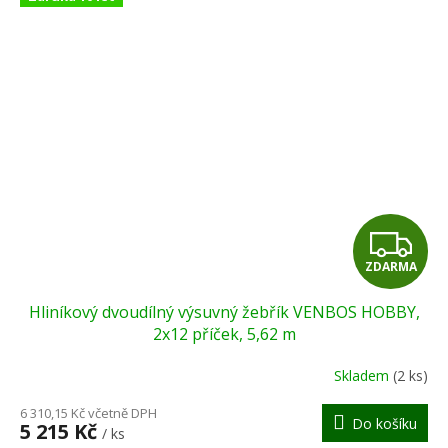
Z
ZDARMA
D
Hliníkový dvoudílný výsuvný žebřík VENBOS HOBBY,
A
2x12 příček, 5,62 m
R
Skladem
(2 ks)
M
6 310,15 Kč včetně DPH
Do košíku
5 215 Kč
/ ks