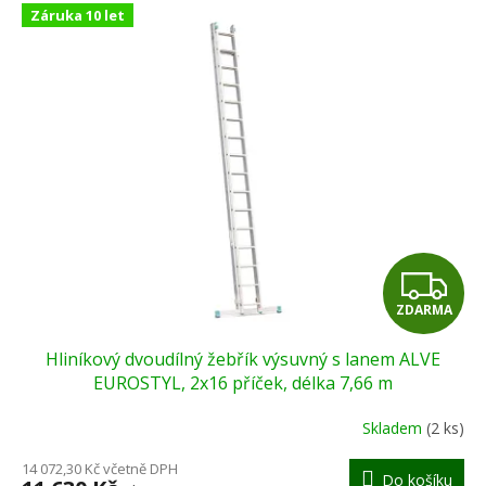
V
r
Záruka 10 let
ý
o
p
d
i
u
s
k
p
t
r
ů
o
d
u
k
t
Z
ů
ZDARMA
D
Hliníkový dvoudílný žebřík výsuvný s lanem ALVE
A
EUROSTYL, 2x16 příček, délka 7,66 m
R
Skladem
(2 ks)
M
14 072,30 Kč včetně DPH
Do košíku