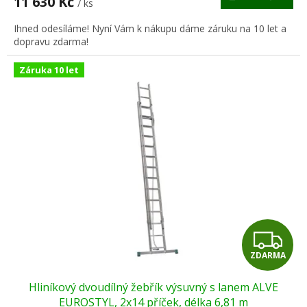
11 630 Kč
/ ks
A
Ihned odesíláme! Nyní Vám k nákupu dáme záruku na 10 let a
dopravu zdarma!
Záruka 10 let
Z
ZDARMA
D
Hliníkový dvoudílný žebřík výsuvný s lanem ALVE
A
EUROSTYL, 2x14 příček, délka 6,81 m