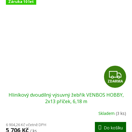
Záruka 10 let
Z
ZDARMA
D
Hliníkový dvoudílný výsuvný žebřík VENBOS HOBBY,
A
2x13 příček, 6,18 m
R
Skladem
(3 ks)
M
6 904,26 Kč včetně DPH
Do košíku
5 706 Kč
/ ks