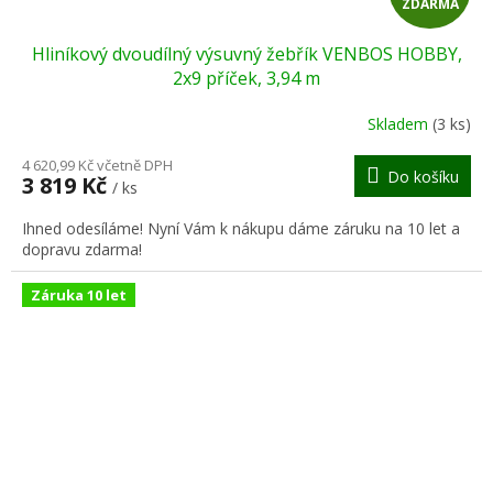
ZDARMA
D
Hliníkový dvoudílný výsuvný žebřík VENBOS HOBBY,
A
2x9 příček, 3,94 m
R
Skladem
(3 ks)
M
4 620,99 Kč včetně DPH
Do košíku
3 819 Kč
/ ks
A
Ihned odesíláme! Nyní Vám k nákupu dáme záruku na 10 let a
dopravu zdarma!
Záruka 10 let