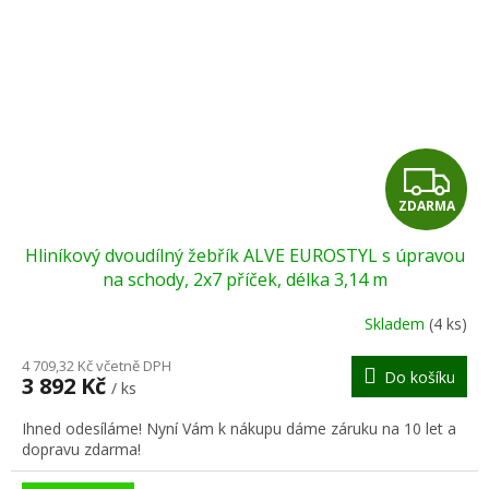
Z
ZDARMA
D
Hliníkový dvoudílný žebřík ALVE EUROSTYL s úpravou
A
na schody, 2x7 příček, délka 3,14 m
R
Skladem
(4 ks)
M
4 709,32 Kč včetně DPH
Do košíku
3 892 Kč
/ ks
A
Ihned odesíláme! Nyní Vám k nákupu dáme záruku na 10 let a
dopravu zdarma!