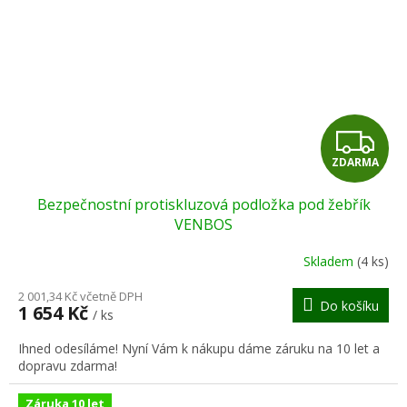
Z
ZDARMA
D
Bezpečnostní protiskluzová podložka pod žebřík
A
VENBOS
R
Skladem
(4 ks)
M
2 001,34 Kč včetně DPH
Do košíku
1 654 Kč
/ ks
A
Ihned odesíláme! Nyní Vám k nákupu dáme záruku na 10 let a
dopravu zdarma!
Záruka 10 let