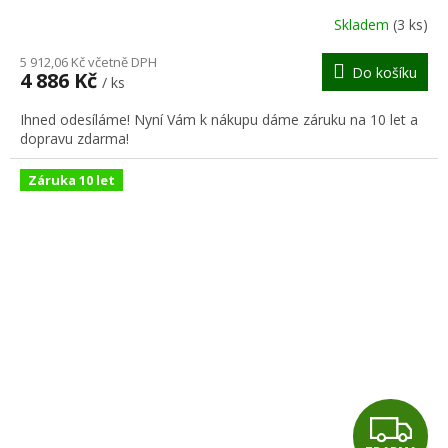
R
Skladem
(3 ks)
M
5 912,06 Kč včetně DPH
Do košíku
4 886 Kč
/ ks
A
Ihned odesíláme! Nyní Vám k nákupu dáme záruku na 10 let a
dopravu zdarma!
Záruka 10 let
Z