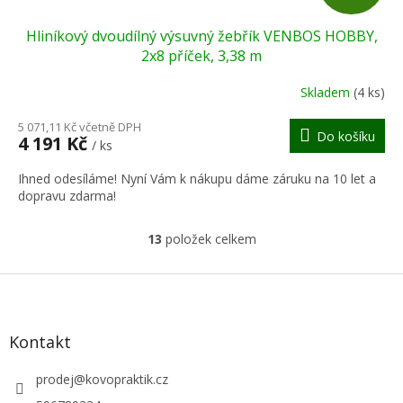
D
Hliníkový dvoudílný výsuvný žebřík VENBOS HOBBY,
A
2x8 příček, 3,38 m
R
Skladem
(4 ks)
M
5 071,11 Kč včetně DPH
Do košíku
4 191 Kč
/ ks
A
Ihned odesíláme! Nyní Vám k nákupu dáme záruku na 10 let a
dopravu zdarma!
13
položek celkem
O
v
l
Z
á
á
d
p
a
a
Kontakt
c
t
í
í
prodej
@
kovopraktik.cz
p
r