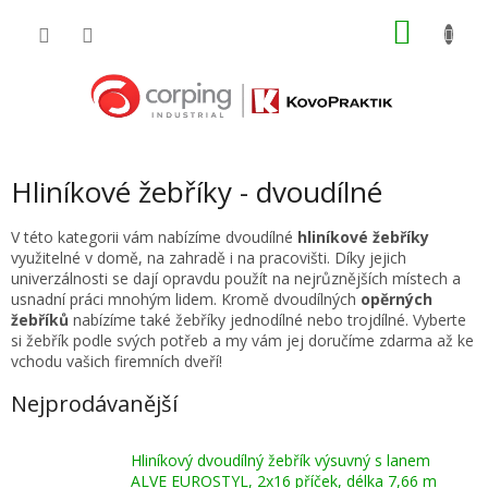
Přejít
NÁKU
na
obsah
KOŠÍK
Hliníkové žebříky - dvoudílné
V této kategorii vám nabízíme dvoudílné
hliníkové žebříky
využitelné v domě, na zahradě i na pracovišti. Díky jejich
univerzálnosti se dají opravdu použít na nejrůznějších místech a
usnadní práci mnohým lidem. Kromě dvoudílných
opěrných
žebříků
nabízíme také žebříky jednodílné nebo trojdílné. Vyberte
si žebřík podle svých potřeb a my vám jej doručíme zdarma až ke
vchodu vašich firemních dveří!
Nejprodávanější
Hliníkový dvoudílný žebřík výsuvný s lanem
ALVE EUROSTYL, 2x16 příček, délka 7,66 m