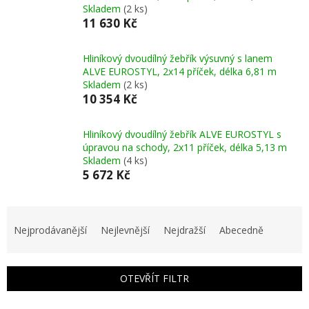
Skladem
(2 ks)
11 630 Kč
Hliníkový dvoudílný žebřík výsuvný s lanem
ALVE EUROSTYL, 2x14 příček, délka 6,81 m
Skladem
(2 ks)
10 354 Kč
Hliníkový dvoudílný žebřík ALVE EUROSTYL s
úpravou na schody, 2x11 příček, délka 5,13 m
Skladem
(4 ks)
5 672 Kč
Ř
a
Nejprodávanější
Nejlevnější
Nejdražší
Abecedně
z
e
n
OTEVŘÍT FILTR
í
p