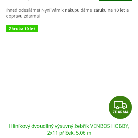
A
Ihned odesíláme! Nyní Vám k nákupu dáme záruku na 10 let a
dopravu zdarma!
Záruka 10 let
Z
ZDARMA
D
Hliníkový dvoudílný výsuvný žebřík VENBOS HOBBY,
A
2x11 příček, 5,06 m