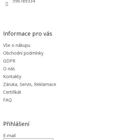
596789334
v
k
y
v
ý
Informace pro vás
p
i
Vše o nákupu
s
u
Obchodní podmínky
GDPR
O nás
Kontakty
Záruka, Servis, Reklamace
Certifikát
FAQ
Přihlášení
E-mail