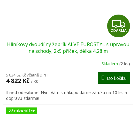
Z
ZDARMA
D
Hliníkový dvoudílný žebřík ALVE EUROSTYL s úpravou
A
na schody, 2x9 příček, délka 4,28 m
R
Skladem
(2 ks)
M
5 834,62 Kč včetně DPH
Do košíku
4 822 Kč
/ ks
A
Ihned odesíláme! Nyní Vám k nákupu dáme záruku na 10 let a
dopravu zdarma!
Záruka 10 let