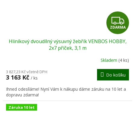
Z
ZDARMA
D
Hliníkový dvoudílný výsuvný žebřík VENBOS HOBBY,
A
2x7 příček, 3,1 m
R
Skladem
(4 ks)
M
3 827,23 Kč včetně DPH
Do košíku
3 163 Kč
/ ks
A
Ihned odesíláme! Nyní Vám k nákupu dáme záruku na 10 let a
dopravu zdarma!
Záruka 10 let