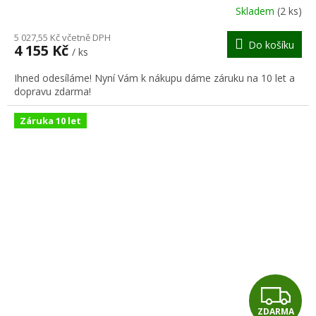
R
Skladem
(2 ks)
M
5 027,55 Kč včetně DPH
Do košíku
4 155 Kč
/ ks
A
Ihned odesíláme! Nyní Vám k nákupu dáme záruku na 10 let a
dopravu zdarma!
Záruka 10 let
Z
ZDARMA