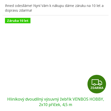
A
Ihned odesíláme! Nyní Vám k nákupu dáme záruku na 10 let a
dopravu zdarma!
Záruka 10 let
Z
ZDARMA
D
Hliníkový dvoudílný výsuvný žebřík VENBOS HOBBY,
A
2x10 příček, 4,5 m