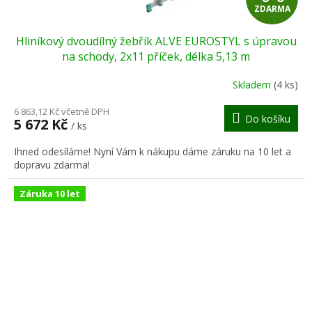
ZDARMA
D
Hliníkový dvoudílný žebřík ALVE EUROSTYL s úpravou
A
na schody, 2x11 příček, délka 5,13 m
R
Skladem
(4 ks)
M
6 863,12 Kč včetně DPH
Do košíku
5 672 Kč
/ ks
A
Ihned odesíláme! Nyní Vám k nákupu dáme záruku na 10 let a
dopravu zdarma!
Záruka 10 let