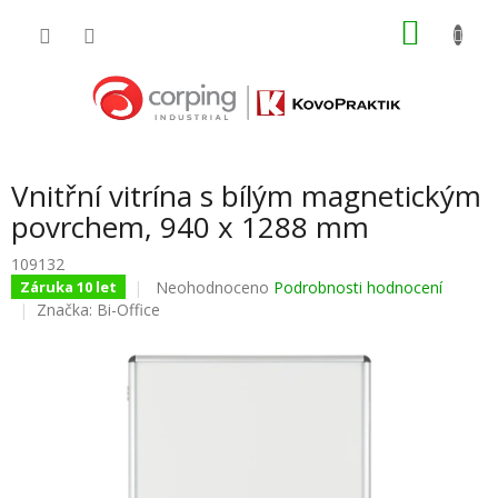
Přejít
NÁKU
na
obsah
KOŠÍK
Vnitřní vitrína s bílým magnetickým
povrchem, 940 x 1288 mm
109132
Průměrné
Neohodnoceno
Podrobnosti hodnocení
Záruka 10 let
hodnocení
Značka:
Bi-Office
produktu
je
0,0
z
5
hvězdiček.