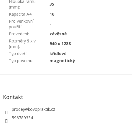
Hloubka rámu
35
(mm)
:
Kapacita A4
:
16
Pro venkovní
-
použití
:
Provedení
:
závěsné
Rozměry š x v
940 x 1288
(mm)
:
Typ dveří
:
křídlové
Typ povrchu
:
magnetický
Z
á
p
a
Kontakt
t
í
prodej
@
kovopraktik.cz
596789334