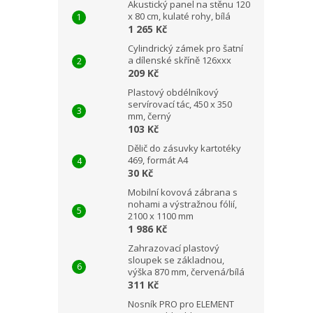
Akustický panel na stěnu 120
x 80 cm, kulaté rohy, bílá
1 265 Kč
Cylindrický zámek pro šatní
a dílenské skříně 126xxx
209 Kč
Plastový obdélníkový
servírovací tác, 450 x 350
mm, černý
103 Kč
Dělič do zásuvky kartotéky
469, formát A4
30 Kč
Mobilní kovová zábrana s
nohami a výstražnou fólií,
2100 x 1100 mm
1 986 Kč
Zahrazovací plastový
sloupek se základnou,
výška 870 mm, červená/bílá
311 Kč
Nosník PRO pro ELEMENT