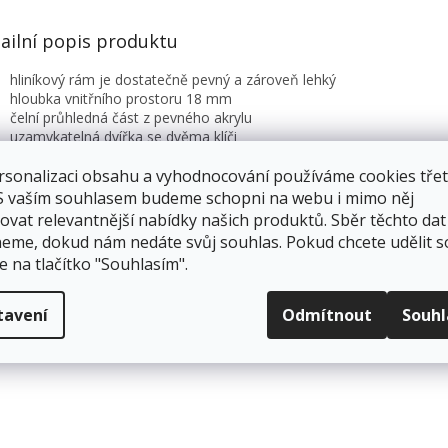
ailní popis produktu
hliníkový rám je dostatečně pevný a zároveň lehký
hloubka vnitřního prostoru 18 mm
čelní průhledná část z pevného akrylu
uzamykatelná dvířka se dvěma klíči
možno umístit jak na výšku, tak na šířku
montážní materiál součástí balení
rsonalizaci obsahu a vyhodnocování používáme cookies třet
 S vaším souhlasem budeme schopni na webu i mimo něj
bílá vnitřní tabule s magnetickým povrchem
ovat relevantnější nabídky našich produktů. Sběr těchto dat
pro popis za sucha stíratelnými popisovači nebo přichycení dokum
eme, dokud nám nedáte svůj souhlas. Pokud chcete udělit s
pomocí magnetů
e na tlačítko "Souhlasím".
pro vnitřní použití
bílá vnitřní tabule s magnetickým povrchem
tavení
Odmítnout
Souh
čelní průhledná část z pevného akrylu
uzamykatelná dvířka se 2 klíči