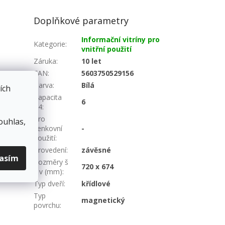
Doplňkové parametry
Informační vitríny pro
Kategorie
:
vnitřní použití
Záruka
:
10 let
EAN
:
5603750529156
Barva
:
Bílá
ích
Kapacita
6
A4
:
entů
Pro
ouhlas,
venkovní
-
použití
:
Provedení
:
závěsné
lasím
Rozměry š
720 x 674
x v (mm)
:
Typ dveří
:
křídlové
Typ
magnetický
povrchu
: