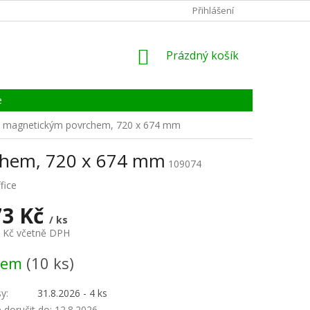
KONTAKTY
ZÁRUKA, SERVIS, REKLAMACE
Přihlášení
CERTIFIKÁT
NÁKUPNÍ
Prázdný košík
KOŠÍK
e
ílým magnetickým povrchem, 720 x 674 mm
rchem, 720 x 674 mm
109074
fice
73 Kč
/ ks
3 Kč včetně DPH
dem
(10 ks)
sy
:
31.8.2026 - 4 ks
doručit do:
12.8.2026