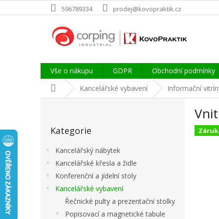
Přejít
596789334
prodej@kovopraktik.cz
na
obsah
Vše o nákupu
GDPR
Obchodní podmínky
Domů
Kancelářské vybavení
Informační vitrín
P
Vni
o
Přeskočit
s
Kategorie
kategorie
Záruka
t
r
Kancelářský nábytek
a
Kancelářské křesla a židle
n
Konferenční a jídelní stoly
n
í
Kancelářské vybavení
p
Řečnické pulty a prezentační stolky
a
Popisovací a magnetické tabule