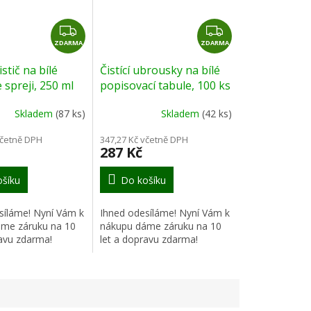
Z
Z
ZDARMA
D
ZDARMA
D
A
A
stič na bílé
Čistící ubrousky na bílé
R
R
 spreji, 250 ml
popisovací tabule, 100 ks
M
M
A
A
Skladem
(87 ks)
Skladem
(42 ks)
včetně DPH
347,27 Kč včetně DPH
287 Kč
šíku
Do košíku
síláme! Nyní Vám k
Ihned odesíláme! Nyní Vám k
me záruku na 10
nákupu dáme záruku na 10
ravu zdarma!
let a dopravu zdarma!