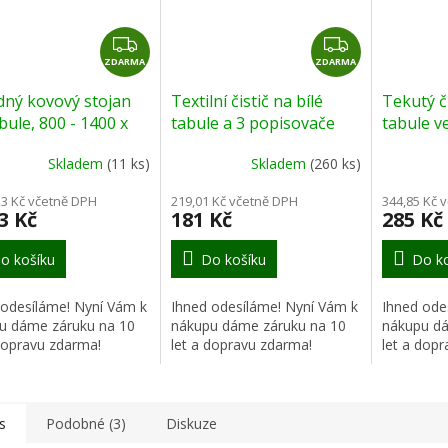
Z
Z
ZDARMA
D
ZDARMA
D
A
A
dný kovový stojan
Textilní čistič na bílé
Tekutý či
R
R
bule, 800 - 1400 x
tabule a 3 popisovače
tabule ve
M
M
x 1520 mm
A
A
Skladem
(11 ks)
Skladem
(260 ks)
23 Kč včetně DPH
219,01 Kč včetně DPH
344,85 Kč 
3 Kč
181 Kč
285 Kč
o košíku
Do košíku
Do ko
 odesíláme! Nyní Vám k
Ihned odesíláme! Nyní Vám k
Ihned ode
u dáme záruku na 10
nákupu dáme záruku na 10
nákupu dá
 dopravu zdarma!
let a dopravu zdarma!
let a dop
s
Podobné (3)
Diskuze