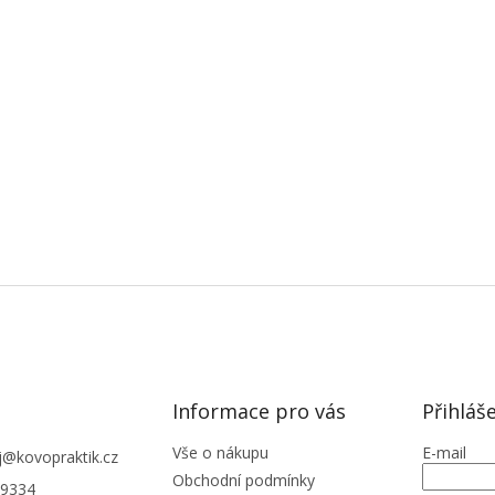
Informace pro vás
Přihláš
Vše o nákupu
E-mail
j
@
kovopraktik.cz
Obchodní podmínky
9334