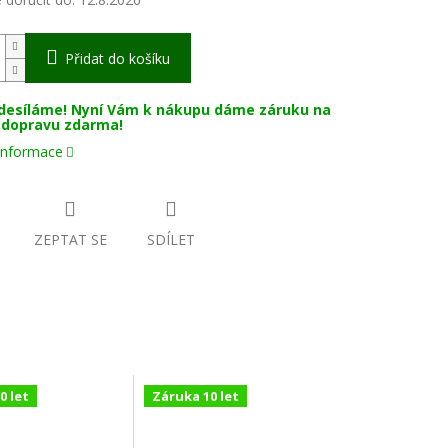
Přidat do košíku
desíláme! Nyní Vám k nákupu dáme záruku na
a dopravu zdarma!
 informace
ZEPTAT SE
SDÍLET
0 let
Záruka 10 let