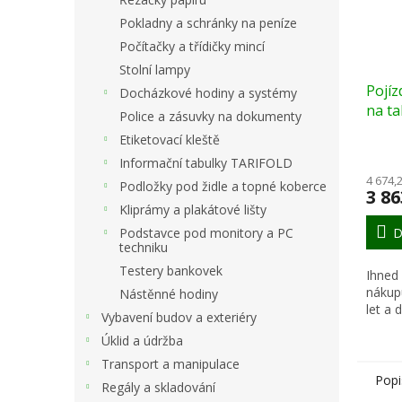
Pokladny a schránky na peníze
Počítačky a třídičky mincí
Stolní lampy
Pojíz
Docházkové hodiny a systémy
na ta
Police a zásuvky na dokumenty
680 
Etiketovací kleště
Informační tabulky TARIFOLD
4 674,
Podložky pod židle a topné koberce
3 86
Kliprámy a plakátové lišty
D
Podstavce pod monitory a PC
techniku
Testery bankovek
Ihned
nákup
Nástěnné hodiny
let a
Vybavení budov a exteriéry
Úklid a údržba
Transport a manipulace
Popi
Regály a skladování