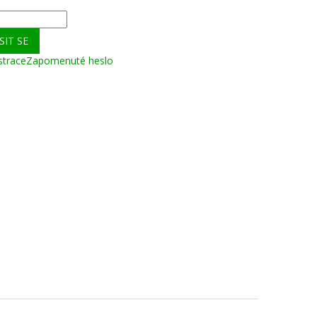
SIT SE
strace
Zapomenuté heslo