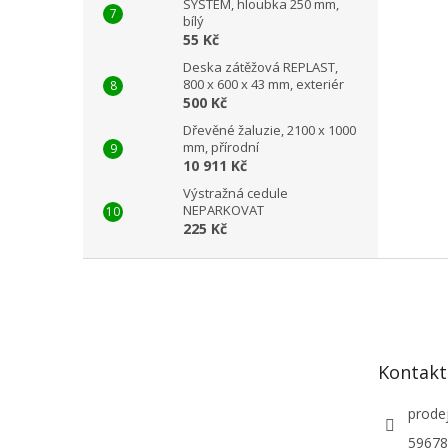
SYSTEM, hloubka 250 mm,
bílý
55 Kč
Deska zátěžová REPLAST,
800 x 600 x 43 mm, exteriér
500 Kč
Dřevěné žaluzie, 2100 x 1000
mm, přírodní
10 911 Kč
Výstražná cedule
NEPARKOVAT
225 Kč
Z
á
p
a
t
Kontakt
í
prode
59678