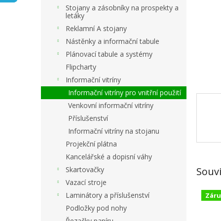
n
Stojany a zásobníky na prospekty a
e
letáky
l
Reklamní A stojany
Nástěnky a informační tabule
Plánovací tabule a systémy
Flipcharty
Informační vitríny
Informační vitríny pro vnitřní použití
Venkovní informační vitríny
Příslušenství
Informační vitríny na stojanu
Projekční plátna
Kancelářské a dopisní váhy
Souvi
Skartovačky
Vazací stroje
Laminátory a příslušenství
Záru
Podložky pod nohy
Řezačky papíru