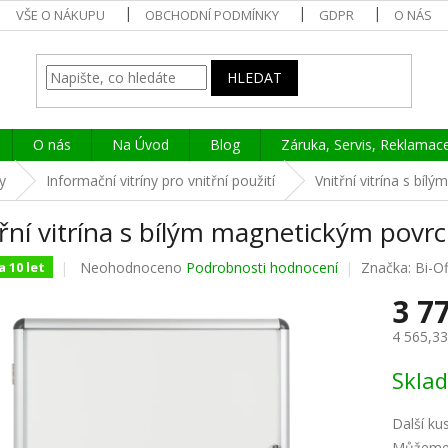
VŠE O NÁKUPU
OBCHODNÍ PODMÍNKY
GDPR
O NÁS
HLEDAT
O nás
Na Úvod
Blog
Záruka, Servis, Reklamac
y
Informační vitríny pro vnitřní použití
Vnitřní vitrína s b
třní vitrína s bílým magnetickým pov
Průměrné
Neohodnoceno
Podrobnosti hodnocení
Značka:
Bi-Of
 10 let
hodnocení
3 7
produktu
je
4 565,3
0,0
z
Měrná
Skla
5
cena:
hvězdiček.
Další ku
Můžeme 