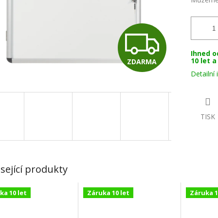
Z
Ihned o
10 let 
ZDARMA
D
Detailní
A
TISK
R
sející produkty
M
ka 10 let
Záruka 10 let
Záruka 1
A