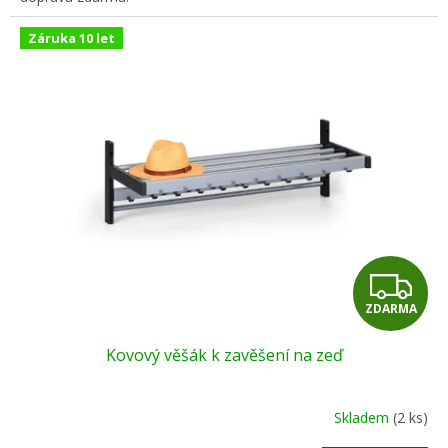
Záruka 10 let
Z
ZDARMA
D
Kovový věšák k zavěšení na zeď
A
R
Skladem
(2 ks)