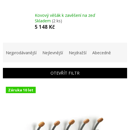
Kovový věšák k zavěšení na zeď
Skladem
(2 ks)
5 148 Kč
Ř
a
Nejprodávanější
Nejlevnější
Nejdražší
Abecedně
z
e
n
OTEVŘÍT FILTR
í
p
V
r
Záruka 10 let
ý
o
p
d
i
u
s
k
p
t
r
ů