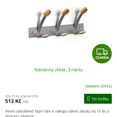
Z
ZDARMA
D
Nástěnný věšák, 3 háčky
A
R
Skladem
(34 ks)
M
620,73 Kč včetně DPH
Do košíku
513 Kč
/ ks
A
Ihned odesíláme! Nyní Vám k nákupu dáme záruku na 10 let a
dopravu zdarma!