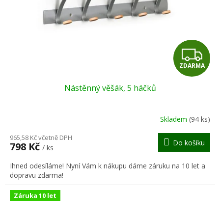
o
d
u
k
t
Z
ů
ZDARMA
D
Nástěnný věšák, 5 háčků
A
R
Skladem
(94 ks)
M
965,58 Kč včetně DPH
Do košíku
798 Kč
/ ks
A
Ihned odesíláme! Nyní Vám k nákupu dáme záruku na 10 let a
dopravu zdarma!
Záruka 10 let