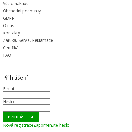
Vše o nákupu
s
u
Obchodní podmínky
GDPR
O nás
Kontakty
Záruka, Servis, Reklamace
Certifikát
FAQ
Přihlášení
E-mail
Heslo
PŘIHLÁSIT SE
Nová registrace
Zapomenuté heslo