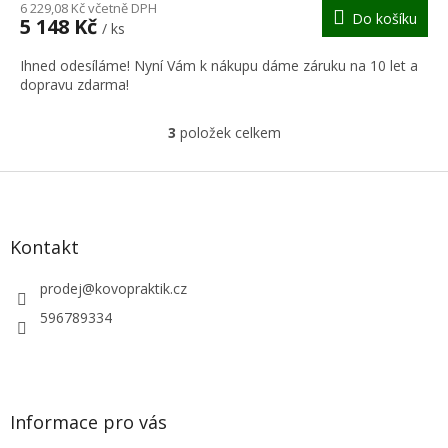
M
6 229,08 Kč včetně DPH
Do košíku
5 148 Kč
/ ks
A
Ihned odesíláme! Nyní Vám k nákupu dáme záruku na 10 let a
dopravu zdarma!
3
položek celkem
O
v
l
Z
á
á
d
p
a
a
Kontakt
c
t
í
í
prodej
@
kovopraktik.cz
p
r
596789334
v
k
y
v
ý
Informace pro vás
p
i