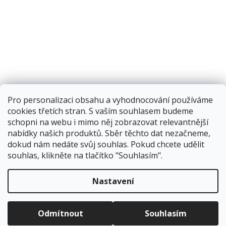
Pro personalizaci obsahu a vyhodnocování používáme
cookies třetích stran. S vaším souhlasem budeme
schopni na webu i mimo něj zobrazovat relevantnější
nabídky našich produktů. Sběr těchto dat nezačneme,
dokud nám nedáte svůj souhlas. Pokud chcete udělit
souhlas, klikněte na tlačítko "Souhlasím".
Vytvořil Shoptet
Nastavení
Copyright 2026
Corping.cz
. Všechna práva vyhrazena.
Upravit
Odmítnout
Souhlasím
nastavení cookies