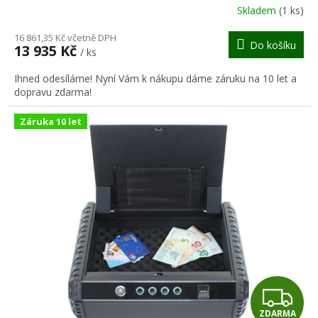
R
Skladem
(1 ks)
M
16 861,35 Kč včetně DPH
Do košíku
13 935 Kč
/ ks
A
Ihned odesíláme! Nyní Vám k nákupu dáme záruku na 10 let a
dopravu zdarma!
Záruka 10 let
Z
ZDARMA