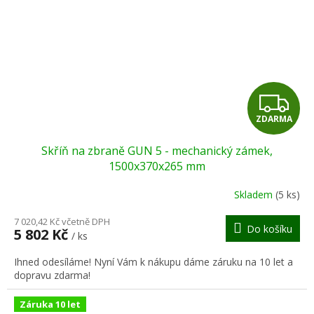
Z
ZDARMA
D
Skříň na zbraně GUN 5 - mechanický zámek,
A
1500x370x265 mm
R
Skladem
(5 ks)
M
7 020,42 Kč včetně DPH
Do košíku
5 802 Kč
/ ks
A
Ihned odesíláme! Nyní Vám k nákupu dáme záruku na 10 let a
dopravu zdarma!
Záruka 10 let