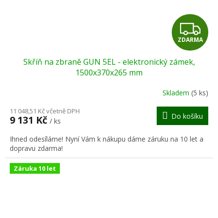
Z
ZDARMA
D
Skříň na zbraně GUN 5EL - elektronický zámek,
A
1500x370x265 mm
R
Skladem
(5 ks)
M
11 048,51 Kč včetně DPH
Do košíku
9 131 Kč
/ ks
A
Ihned odesíláme! Nyní Vám k nákupu dáme záruku na 10 let a
dopravu zdarma!
Záruka 10 let