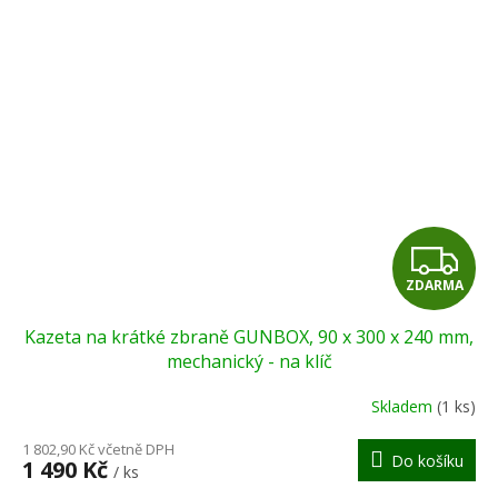
Z
ZDARMA
D
Kazeta na krátké zbraně GUNBOX, 90 x 300 x 240 mm,
A
mechanický - na klíč
R
Skladem
(1 ks)
M
1 802,90 Kč včetně DPH
Do košíku
1 490 Kč
/ ks
A