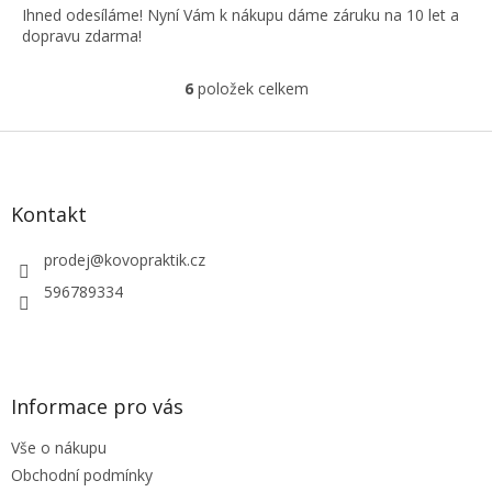
Ihned odesíláme! Nyní Vám k nákupu dáme záruku na 10 let a
dopravu zdarma!
6
položek celkem
O
v
l
Z
á
á
d
p
a
a
Kontakt
c
t
í
í
prodej
@
kovopraktik.cz
p
r
596789334
v
k
y
v
ý
Informace pro vás
p
i
Vše o nákupu
s
u
Obchodní podmínky