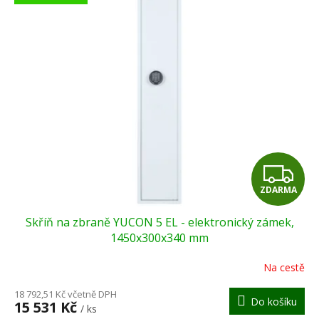
ý
o
p
d
i
u
s
k
p
t
r
ů
o
d
u
k
t
Z
ů
ZDARMA
D
Skříň na zbraně YUCON 5 EL - elektronický zámek,
A
1450x300x340 mm
R
Na cestě
M
18 792,51 Kč včetně DPH
Do košíku
15 531 Kč
/ ks