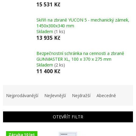
15 531 Kč
Skříň na zbraně YUCON 5 - mechanický zámek,
1450x300x340 mm
Skladem
(1 ks)
13 935 Kč
Bezpečnostní schránka na cennosti a zbraně
GUNMASTER XL, 100 x 370 x 275 mm
Skladem
(2 ks)
11 400 Kč
Ř
a
Nejprodávanější
Nejlevnější
Nejdražší
Abecedně
z
e
n
OTEVŘÍT FILTR
í
p
V
r
Záruka 10 let