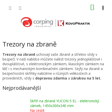
Přejít
NÁKU
na
obsah
KOŠÍK
Trezory na zbraně
Trezory na zbraně
uchovají vaše zbraně a střelivo vždy v
bezpečí. V naší nabídce můžete nalézt trezory jednoplášťové i
dvouplášťové, s elektronickým zámkem, klasickým zámkem na
klíč i s mechanickým kombinačním zámkem. Sejfy na zbraně a
bezpečnostní skříňky nabízíme v různých velikostech a
provedeních, vždy s
dopravou zdarma
a
zárukou na 5 let.
Nejprodávanější
Skříň na zbraně YUCON 5 EL - elektronický
zámek, 1450x300x340 mm
Na cestě