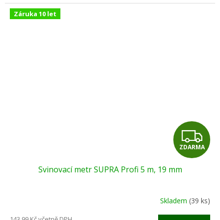
Záruka 10 let
Z
ZDARMA
D
Svinovací metr SUPRA Profi 5 m, 19 mm
A
R
Skladem
(39 ks)
M
143,99 Kč včetně DPH