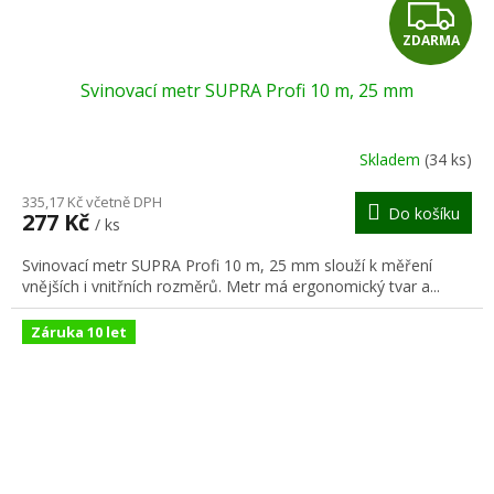
Z
ZDARMA
D
Svinovací metr SUPRA Profi 10 m, 25 mm
A
R
Skladem
(34 ks)
M
335,17 Kč včetně DPH
Do košíku
277 Kč
/ ks
A
Svinovací metr SUPRA Profi 10 m, 25 mm slouží k měření
vnějších i vnitřních rozměrů. Metr má ergonomický tvar a...
Záruka 10 let