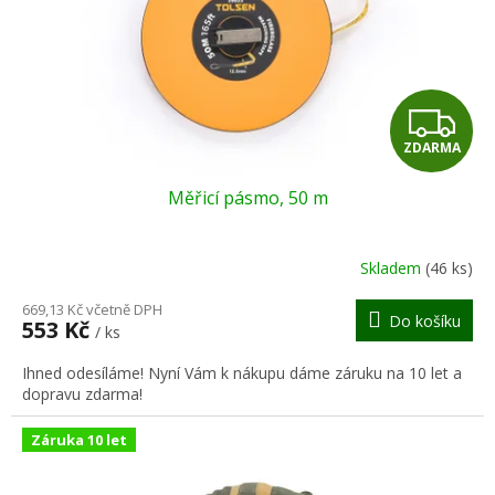
o
d
u
k
t
Z
ů
ZDARMA
D
Měřicí pásmo, 50 m
A
R
Skladem
(46 ks)
M
669,13 Kč včetně DPH
Do košíku
553 Kč
/ ks
A
Ihned odesíláme! Nyní Vám k nákupu dáme záruku na 10 let a
dopravu zdarma!
Záruka 10 let