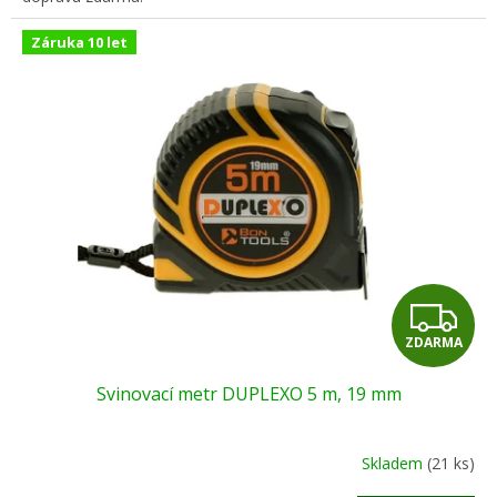
Záruka 10 let
Z
ZDARMA
D
Svinovací metr DUPLEXO 5 m, 19 mm
A
R
Skladem
(21 ks)