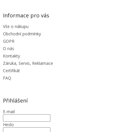
v
ý
Informace pro vás
p
i
Vše o nákupu
s
u
Obchodní podmínky
GDPR
O nás
Kontakty
Záruka, Servis, Reklamace
Certifikát
FAQ
Přihlášení
E-mail
Heslo