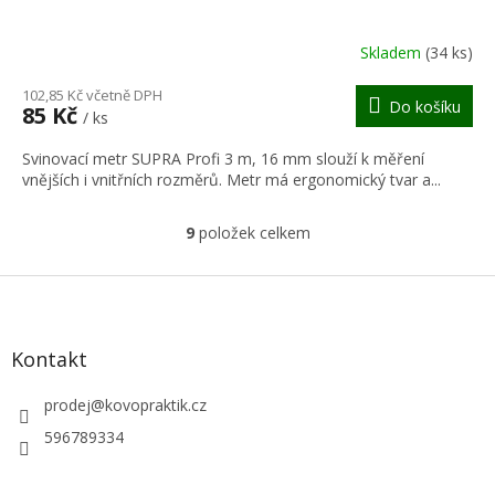
A
R
Skladem
(34 ks)
M
102,85 Kč včetně DPH
Do košíku
85 Kč
/ ks
A
Svinovací metr SUPRA Profi 3 m, 16 mm slouží k měření
vnějších i vnitřních rozměrů. Metr má ergonomický tvar a...
9
položek celkem
O
v
l
Z
á
á
d
p
a
a
Kontakt
c
t
í
í
prodej
@
kovopraktik.cz
p
r
596789334
v
k
y