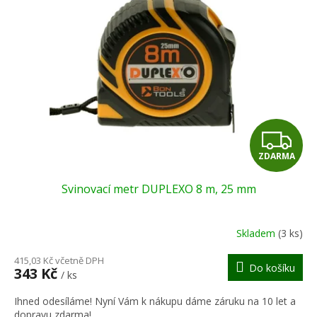
Z
ZDARMA
D
Svinovací metr DUPLEXO 8 m, 25 mm
A
R
Skladem
(3 ks)
M
415,03 Kč včetně DPH
Do košíku
343 Kč
/ ks
A
Ihned odesíláme! Nyní Vám k nákupu dáme záruku na 10 let a
dopravu zdarma!