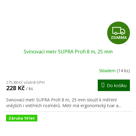
Z
ZDARMA
D
Svinovací metr SUPRA Profi 8 m, 25 mm
A
R
Skladem
(14 ks)
M
275,88 Kč včetně DPH
Do košíku
228 Kč
/ ks
A
Svinovací metr SUPRA Profi 8 m, 25 mm slouží k měření
vnějších i vnitřních rozměrů. Metr má ergonomický tvar a...
Záruka 10 let