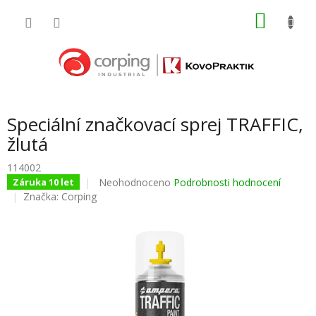
Přejít
NÁKU
na
obsah
KOŠÍK
Speciální značkovací sprej TRAFFIC,
žlutá
114002
Průměrné
Neohodnoceno
Podrobnosti hodnocení
Záruka 10 let
hodnocení
Značka:
Corping
produktu
je
0,0
z
5
hvězdiček.