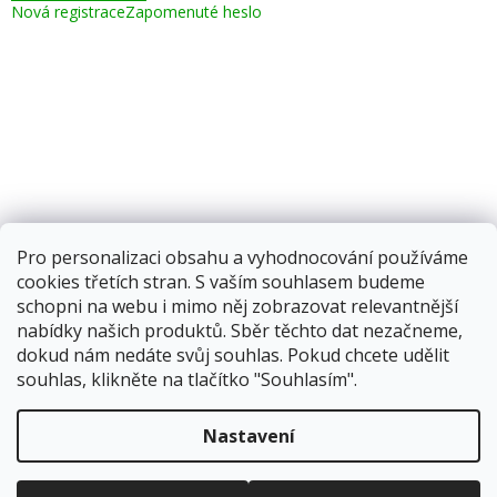
Nová registrace
Zapomenuté heslo
Pro personalizaci obsahu a vyhodnocování používáme
cookies třetích stran. S vaším souhlasem budeme
schopni na webu i mimo něj zobrazovat relevantnější
nabídky našich produktů. Sběr těchto dat nezačneme,
dokud nám nedáte svůj souhlas. Pokud chcete udělit
souhlas, klikněte na tlačítko "Souhlasím".
Vytvořil Shoptet
Nastavení
Copyright 2026
Corping.cz
. Všechna práva vyhrazena.
Upravit