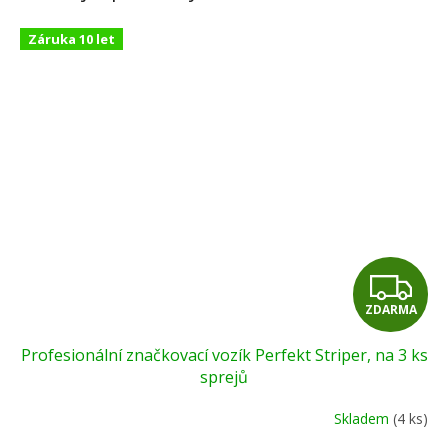
Záruka 10 let
Z
ZDARMA
D
Profesionální značkovací vozík Perfekt Striper, na 3 ks
A
sprejů
R
Skladem
(4 ks)