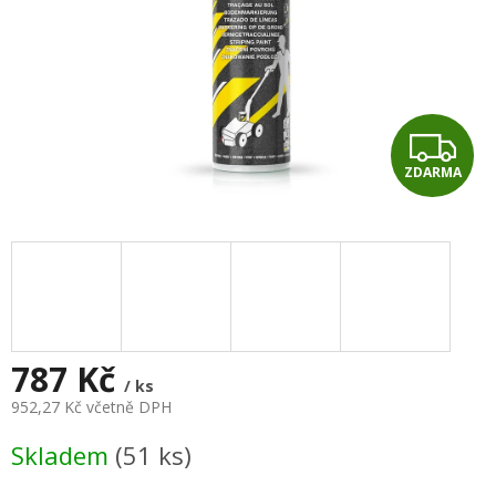
Z
ZDARMA
D
A
R
M
A
787 Kč
/ ks
952,27 Kč včetně DPH
Měrná
Skladem
(51 ks)
cena: