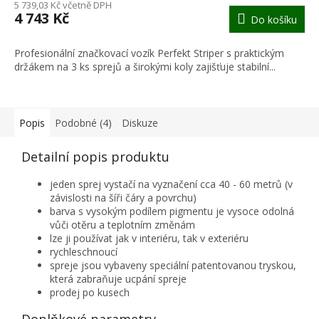
M
5 739,03 Kč včetně DPH
4 743 Kč
Do košíku
A
Profesionální značkovací vozík Perfekt Striper s praktickým
držákem na 3 ks sprejů a širokými koly zajišťuje stabilní...
Popis
Podobné (4)
Diskuze
Detailní popis produktu
jeden sprej vystačí na vyznačení cca 40 - 60 metrů (v
závislosti na šíři čáry a povrchu)
barva s vysokým podílem pigmentu je vysoce odolná
vůči otěru a teplotním změnám
lze ji používat jak v interiéru, tak v exteriéru
rychleschnoucí
spreje jsou vybaveny speciální patentovanou tryskou,
která zabraňuje ucpání spreje
prodej po kusech