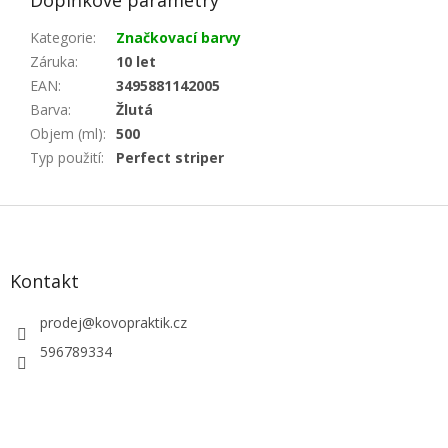
Doplňkové parametry
Kategorie
:
Značkovací barvy
Záruka
:
10 let
EAN
:
3495881142005
Barva
:
Žlutá
Objem (ml)
:
500
Typ použití
:
Perfect striper
Z
á
p
a
Kontakt
t
í
prodej
@
kovopraktik.cz
596789334