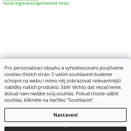
Nová registrace
Zapomenuté heslo
Pro personalizaci obsahu a vyhodnocování používáme
cookies třetích stran. S vaším souhlasem budeme
schopni na webu i mimo něj zobrazovat relevantnější
nabídky našich produktů. Sběr těchto dat nezačneme,
dokud nám nedáte svůj souhlas. Pokud chcete udělit
souhlas, klikněte na tlačítko "Souhlasím".
Vytvořil Shoptet
Nastavení
Copyright 2026
Corping.cz
. Všechna práva vyhrazena.
Upravit