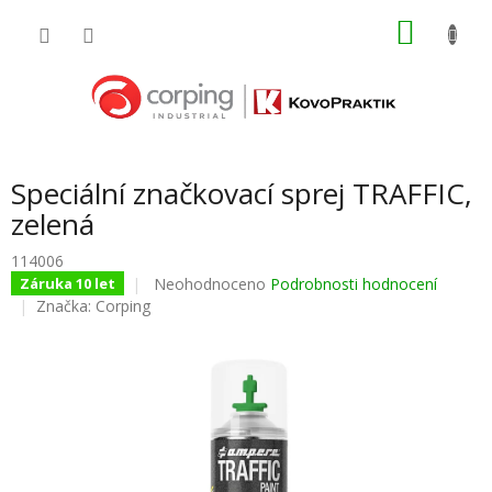
Přejít
NÁKU
na
obsah
KOŠÍK
Speciální značkovací sprej TRAFFIC,
zelená
114006
Průměrné
Neohodnoceno
Podrobnosti hodnocení
Záruka 10 let
hodnocení
Značka:
Corping
produktu
je
0,0
z
5
hvězdiček.