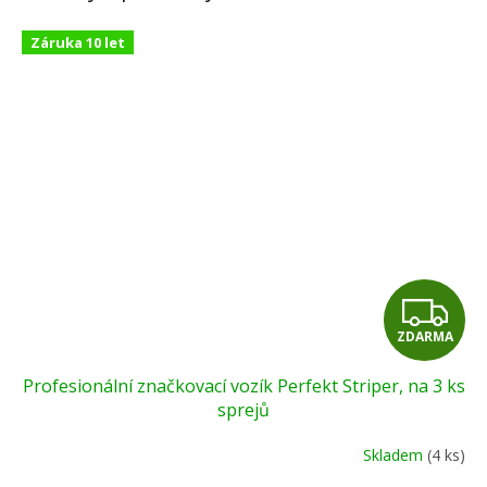
Záruka 10 let
Z
ZDARMA
D
Profesionální značkovací vozík Perfekt Striper, na 3 ks
A
sprejů
R
Skladem
(4 ks)