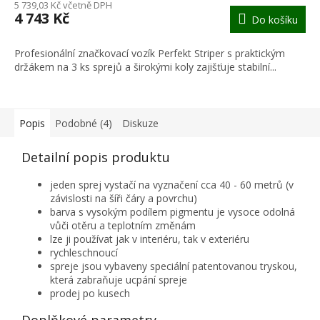
M
5 739,03 Kč včetně DPH
4 743 Kč
Do košíku
A
Profesionální značkovací vozík Perfekt Striper s praktickým
držákem na 3 ks sprejů a širokými koly zajišťuje stabilní...
Popis
Podobné (4)
Diskuze
Detailní popis produktu
jeden sprej vystačí na vyznačení cca 40 - 60 metrů (v
závislosti na šíři čáry a povrchu)
barva s vysokým podílem pigmentu je vysoce odolná
vůči otěru a teplotním změnám
lze ji používat jak v interiéru, tak v exteriéru
rychleschnoucí
spreje jsou vybaveny speciální patentovanou tryskou,
která zabraňuje ucpání spreje
prodej po kusech