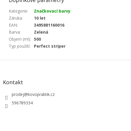
Doplňkové parametry
Kategorie
:
Značkovací barvy
Záruka
:
10 let
EAN
:
3495881160016
Barva
:
Zelená
Objem (ml)
:
500
Typ použití
:
Perfect striper
Z
á
p
a
Kontakt
t
í
prodej
@
kovopraktik.cz
596789334