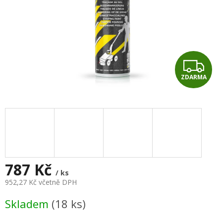
Z
ZDARMA
D
A
R
M
A
787 Kč
/ ks
952,27 Kč včetně DPH
Měrná
Skladem
(18 ks)
cena: