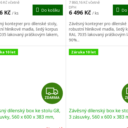
M
16 Kč včetně
7 860,16 Kč včetně
DPH
Do košíku
Do 
A
96 Kč
6 496 Kč
/ ks
/ ks
ý kontejner pro dílenské stoly,
Závěsný kontejner pro dílenské 
ní hliníkové madla, šedý korpus
robustní hliníkové madla, šedý 
035 lakovaný práškovým lakem,
RAL 7035 lakovaný práškovým 
90%...
ka 10 let
Záruka 10 let
Z
ZDARMA
Z
D
ný dílenský box ke stolu G8,
Závěsný dílenský box ke sto
A
uvky, 560 x 600 x 383 mm,
3 zásuvky, 560 x 600 x 383 
modrá
R