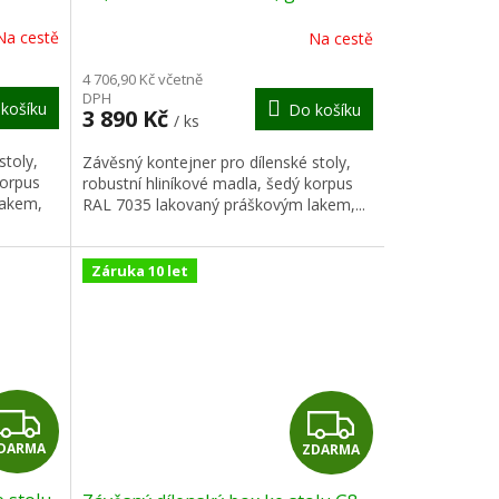
R
R
Na cestě
Na cestě
M
M
4 706,90 Kč včetně
DPH
košíku
Do košíku
A
A
3 890 Kč
/ ks
stoly,
Závěsný kontejner pro dílenské stoly,
korpus
robustní hliníkové madla, šedý korpus
lakem,
RAL 7035 lakovaný práškovým lakem,...
Záruka 10 let
Z
Z
DARMA
ZDARMA
D
D