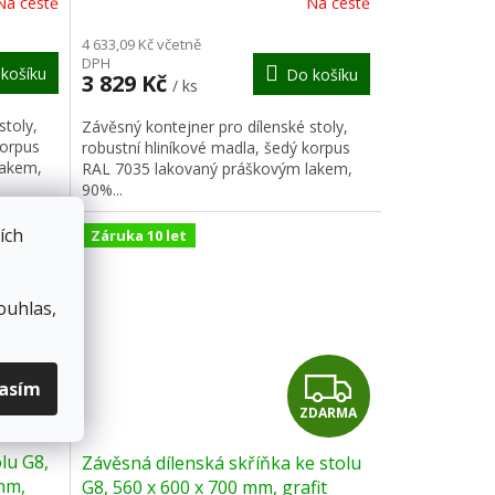
Na cestě
Na cestě
M
M
4 633,09 Kč včetně
DPH
košíku
Do košíku
A
A
3 829 Kč
/ ks
stoly,
Závěsný kontejner pro dílenské stoly,
korpus
robustní hliníkové madla, šedý korpus
lakem,
RAL 7035 lakovaný práškovým lakem,
90%...
ích
Záruka 10 let
ouhlas,
Z
Z
lasím
DARMA
ZDARMA
D
D
lu G8,
Závěsná dílenská skříňka ke stolu
A
A
mm,
G8, 560 x 600 x 700 mm, grafit