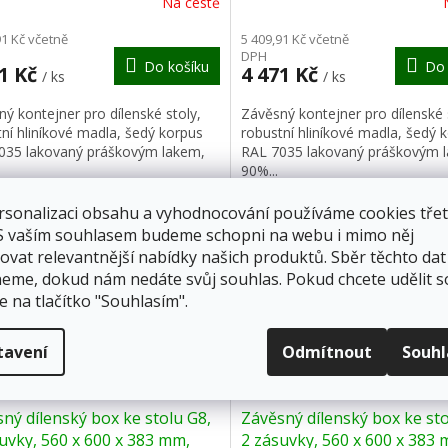
Na cestě
M
91 Kč včetně
5 409,91 Kč včetně
DPH
Do košíku
Do 
A
71 Kč
4 471 Kč
/ ks
/ ks
ý kontejner pro dílenské stoly,
Závěsný kontejner pro dílenské 
ní hliníkové madla, šedý korpus
robustní hliníkové madla, šedý 
035 lakovaný práškovým lakem,
RAL 7035 lakovaný práškovým 
90%...
rsonalizaci obsahu a vyhodnocování používáme cookies třet
ka 10 let
Záruka 10 let
 S vaším souhlasem budeme schopni na webu i mimo něj
ovat relevantnější nabídky našich produktů. Sběr těchto dat
eme, dokud nám nedáte svůj souhlas. Pokud chcete udělit s
e na tlačítko "Souhlasím".
Z
tavení
Odmítnout
Souh
ZDARMA
Z
D
ný dílenský box ke stolu G8,
Závěsný dílenský box ke sto
A
uvky, 560 x 600 x 383 mm,
2 zásuvky, 560 x 600 x 383 