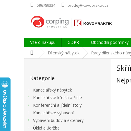
Přejít
596789334
prodej@kovopraktik.cz
na
obsah
Vše o nákupu
GDPR
Obchodní podmínky
Domů
Dílenský nábytek
Řady dílenského náb
P
Skř
o
Přeskočit
s
Kategorie
kategorie
Nejp
t
r
Kancelářský nábytek
a
Kancelářské křesla a židle
n
Konferenční a jídelní stoly
n
í
Kancelářské vybavení
p
Vybavení budov a exteriéry
a
Úklid a údržba