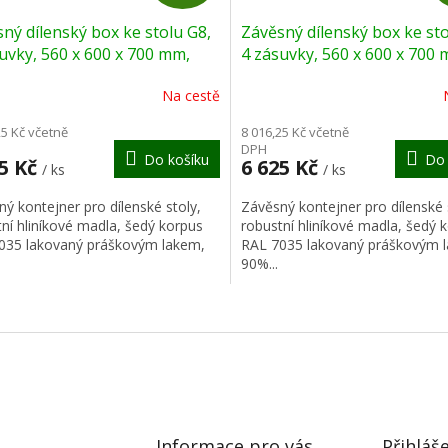
D
ný dílenský box ke stolu G8,
Závěsný dílenský box ke sto
A
uvky, 560 x 600 x 700 mm,
4 zásuvky, 560 x 600 x 700 
modrá
R
Na cestě
M
25 Kč včetně
8 016,25 Kč včetně
DPH
Do košíku
Do 
A
25 Kč
6 625 Kč
/ ks
/ ks
ý kontejner pro dílenské stoly,
Závěsný kontejner pro dílenské 
ní hliníkové madla, šedý korpus
robustní hliníkové madla, šedý 
035 lakovaný práškovým lakem,
RAL 7035 lakovaný práškovým 
90%...
O
v
l
á
d
a
c
í
Informace pro vás
Přihláš