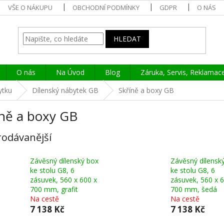
VŠE O NÁKUPU
OBCHODNÍ PODMÍNKY
GDPR
O NÁS
HLEDAT
O nás
Na Úvod
Blog
Záruka, Servis, Reklamac
ytku
Dílenský nábytek GB
Skříně a boxy GB
íně a boxy GB
rodávanější
Závěsný dílenský box
Závěsný dílensk
ke stolu G8, 6
ke stolu G8, 6
zásuvek, 560 x 600 x
zásuvek, 560 x 
700 mm, grafit
700 mm, šedá
Na cestě
Na cestě
7 138 Kč
7 138 Kč