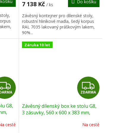
košíku
Do košíku
A
A
7 138 Kč
/ ks
stoly,
Závěsný kontejner pro dílenské stoly,
korpus
robustní hliníkové madla, šedý korpus
lakem,
RAL 7035 lakovaný práškovým lakem,
90%...
Záruka 10 let
Z
Z
DARMA
ZDARMA
D
D
lu G8,
Závěsný dílenský box ke stolu G8,
A
A
 mm,
3 zásuvky, 560 x 600 x 383 mm,
grafit
R
R
Na cestě
Na cestě