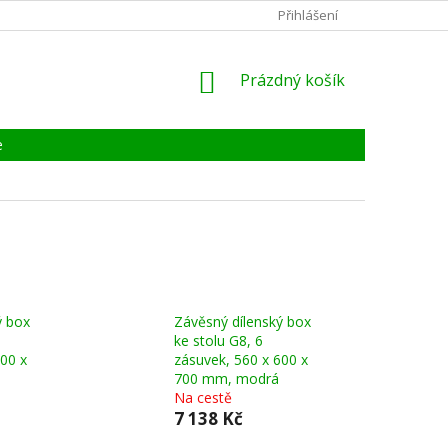
KONTAKTY
ZÁRUKA, SERVIS, REKLAMACE
Přihlášení
CERTIFIKÁT
NÁKUPNÍ
Prázdný košík
KOŠÍK
e
ý box
Závěsný dílenský box
ke stolu G8, 6
600 x
zásuvek, 560 x 600 x
700 mm, modrá
Na cestě
7 138 Kč