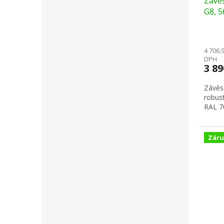
Závěs
G8, 5
4 706,
DPH
3 8
Závěsn
robust
RAL 7
Záru