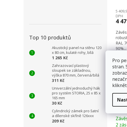
5 409,
DPH
4 4
Závěsn
Top 10 produktů
robust
RAL 7
Akustický panel na stěnu 120
90%...
x 80 cm, kulaté rohy, bílá
1 265 Kč
Pro pe
Záru
Zahrazovací plastový
stran.
sloupek se základnou,
zobraz
výška 870 mm, červená/bílá
nezačn
311 Kč
kliknět
Univerzální jednoduchý hák
pro systém STORIA, 25 x 85 x
165 mm
Nas
30 Kč
Cylindrický zámek pro šatní
a dílenské skříně 126xxx
Závěs
209 Kč
2 zás