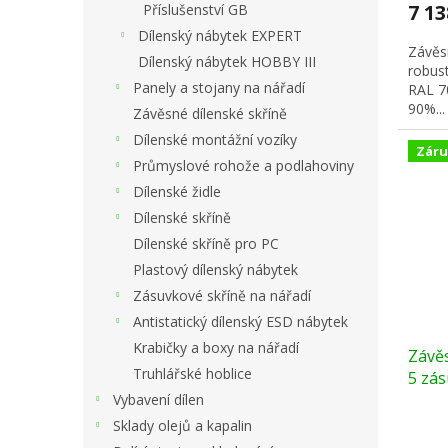
7 1
Příslušenství GB
Dílenský nábytek EXPERT
Závěsn
Dílenský nábytek HOBBY III
robust
Panely a stojany na nářadí
RAL 7
90%...
Závěsné dílenské skříně
Dílenské montážní vozíky
Záru
Průmyslové rohože a podlahoviny
Dílenské židle
Dílenské skříně
Dílenské skříně pro PC
Plastový dílenský nábytek
Zásuvkové skříně na nářadí
Antistatický dílenský ESD nábytek
Krabičky a boxy na nářadí
Závěs
Truhlářské hoblice
5 zás
šedá
Vybavení dílen
Sklady olejů a kapalin