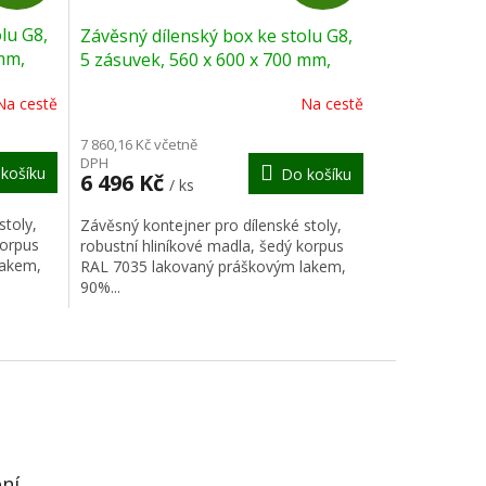
D
D
lu G8,
Závěsný dílenský box ke stolu G8,
A
A
mm,
5 zásuvek, 560 x 600 x 700 mm,
grafit
R
R
Na cestě
Na cestě
M
M
7 860,16 Kč včetně
DPH
košíku
Do košíku
A
A
6 496 Kč
/ ks
stoly,
Závěsný kontejner pro dílenské stoly,
korpus
robustní hliníkové madla, šedý korpus
lakem,
RAL 7035 lakovaný práškovým lakem,
90%...
ení