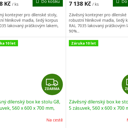
Do košíku
Do 
A
38 Kč
7 138 Kč
/ ks
/ ks
ý kontejner pro dílenské stoly,
Závěsný kontejner pro dílenské 
ní hliníkové madla, šedý korpus
robustní hliníkové madla, šedý 
035 lakovaný práškovým lakem,
RAL 7035 lakovaný práškovým 
90%...
ka 10 let
Záruka 10 let
Z
ZDARMA
Z
D
ný dílenský box ke stolu G8,
Závěsný dílenský box ke sto
A
uvek, 560 x 600 x 700 mm,
5 zásuvek, 560 x 600 x 700
modrá
R
Na cestě