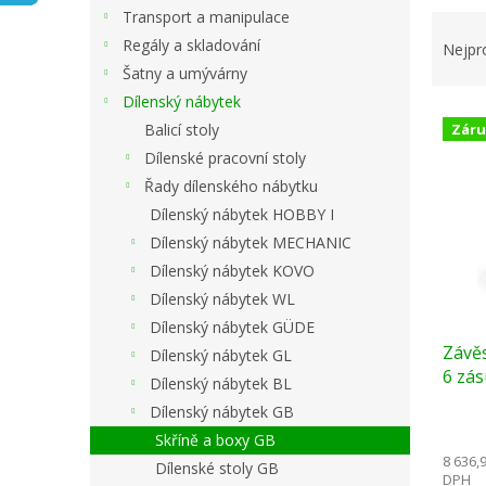
n
Transport a manipulace
Ř
e
a
Regály a skladování
l
Nejpr
z
Šatny a umývárny
e
Dílenský nábytek
V
n
Balicí stoly
Záru
ý
í
Dílenské pracovní stoly
p
p
i
r
Řady dílenského nábytku
s
o
Dílenský nábytek HOBBY I
p
d
Dílenský nábytek MECHANIC
r
u
Dílenský nábytek KOVO
o
k
Dílenský nábytek WL
d
t
Dílenský nábytek GÜDE
u
ů
Závěs
k
Dílenský nábytek GL
6 zás
t
Dílenský nábytek BL
grafi
ů
Dílenský nábytek GB
Skříně a boxy GB
8 636,
Dílenské stoly GB
DPH