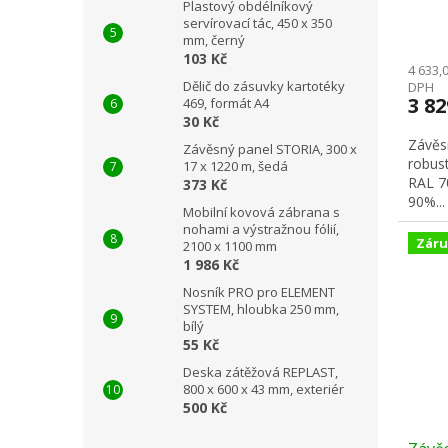
Plastový obdélníkový
šedá
servírovací tác, 450 x 350
mm, černý
103 Kč
4 633,
Dělič do zásuvky kartotéky
DPH
3 8
469, formát A4
30 Kč
Závěsn
Závěsný panel STORIA, 300 x
robust
17 x 1220 m, šedá
RAL 7
373 Kč
90%...
Mobilní kovová zábrana s
nohami a výstražnou fólií,
Záru
2100 x 1100 mm
1 986 Kč
Nosník PRO pro ELEMENT
SYSTEM, hloubka 250 mm,
bílý
55 Kč
Deska zátěžová REPLAST,
800 x 600 x 43 mm, exteriér
500 Kč