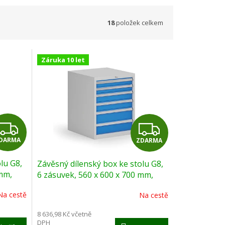
18
položek celkem
Záruka 10 let
Z
Z
DARMA
ZDARMA
D
D
lu G8,
Závěsný dílenský box ke stolu G8,
A
A
 mm,
6 zásuvek, 560 x 600 x 700 mm,
modrá
R
R
Na cestě
Na cestě
M
M
8 636,98 Kč včetně
DPH