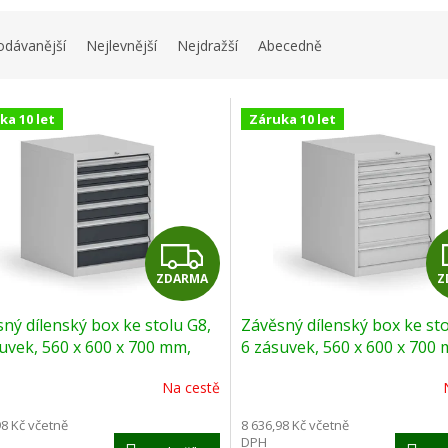
odávanější
Nejlevnější
Nejdražší
Abecedně
ka 10 let
Záruka 10 let
Z
ZDARMA
Z
D
ný dílenský box ke stolu G8,
Závěsný dílenský box ke sto
A
uvek, 560 x 600 x 700 mm,
6 zásuvek, 560 x 600 x 700
t
šedá
R
Na cestě
M
98 Kč včetně
8 636,98 Kč včetně
DPH