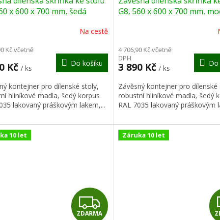
ná dílenská skříňka ke stolu
Závěsná dílenská skříňka ke
A
60 x 600 x 700 mm, šedá
G8, 560 x 600 x 700 mm, mo
R
Na cestě
M
90 Kč včetně
4 706,90 Kč včetně
DPH
Do košíku
Do 
A
90 Kč
3 890 Kč
/ ks
/ ks
ý kontejner pro dílenské stoly,
Závěsný kontejner pro dílenské 
ní hliníkové madla, šedý korpus
robustní hliníkové madla, šedý 
035 lakovaný práškovým lakem,...
RAL 7035 lakovaný práškovým la
ka 10 let
Záruka 10 let
Z
ZDARMA
Z