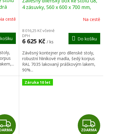
 stolu
Závěsný dílenský box ke stolu G8,
A
A
drá
4 zásuvky, 560 x 600 x 700 mm,
grafit
R
R
Na cestě
Na cestě
M
M
8 016,25 Kč včetně
DPH
košíku
Do košíku
A
A
6 625 Kč
/ ks
stoly,
Závěsný kontejner pro dílenské stoly,
korpus
robustní hliníkové madla, šedý korpus
kem,...
RAL 7035 lakovaný práškovým lakem,
90%...
Záruka 10 let
Z
Z
DARMA
ZDARMA