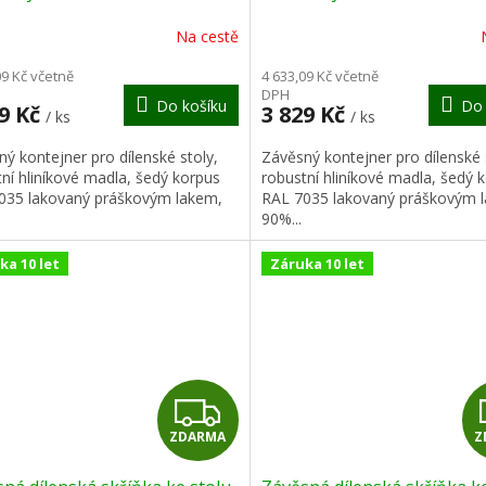
modrá
R
Na cestě
M
09 Kč včetně
4 633,09 Kč včetně
DPH
Do košíku
Do 
A
29 Kč
3 829 Kč
/ ks
/ ks
ý kontejner pro dílenské stoly,
Závěsný kontejner pro dílenské 
ní hliníkové madla, šedý korpus
robustní hliníkové madla, šedý 
035 lakovaný práškovým lakem,
RAL 7035 lakovaný práškovým 
90%...
ka 10 let
Záruka 10 let
Z
ZDARMA
Z
D