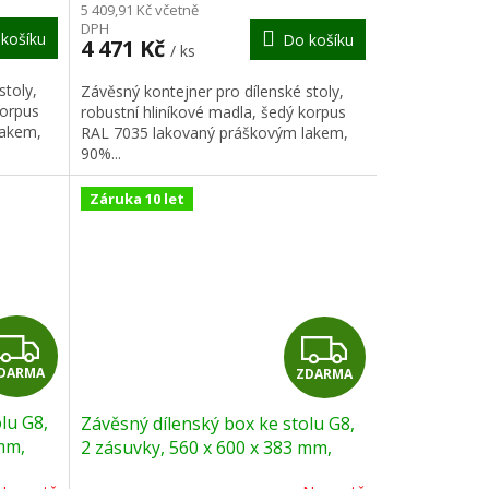
M
M
5 409,91 Kč včetně
DPH
košíku
Do košíku
A
A
4 471 Kč
/ ks
stoly,
Závěsný kontejner pro dílenské stoly,
korpus
robustní hliníkové madla, šedý korpus
lakem,
RAL 7035 lakovaný práškovým lakem,
90%...
Záruka 10 let
Z
Z
DARMA
ZDARMA
D
D
lu G8,
Závěsný dílenský box ke stolu G8,
A
A
mm,
2 zásuvky, 560 x 600 x 383 mm,
grafit
R
R