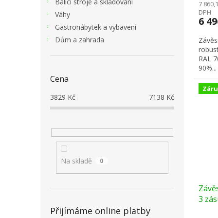
Balící stroje a skladování
7 860,
DPH
Váhy
6 4
Gastronábytek a vybavení
Dům a zahrada
Závěsn
robust
RAL 7
90%...
Cena
Záru
3829
Kč
7138
Kč
Na skladě
0
Závěs
3 zás
šedá
Přijímáme online platby