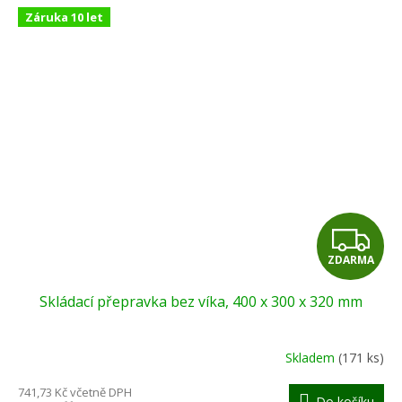
Záruka 10 let
Z
ZDARMA
D
Skládací přepravka bez víka, 400 x 300 x 320 mm
A
R
Skladem
(171 ks)
M
741,73 Kč včetně DPH
Do košíku