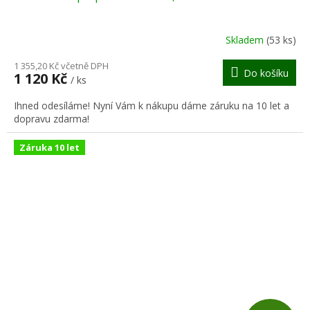
A
R
Skladem
(53 ks)
M
1 355,20 Kč včetně DPH
Do košíku
1 120 Kč
/ ks
A
Ihned odesíláme! Nyní Vám k nákupu dáme záruku na 10 let a
dopravu zdarma!
Záruka 10 let