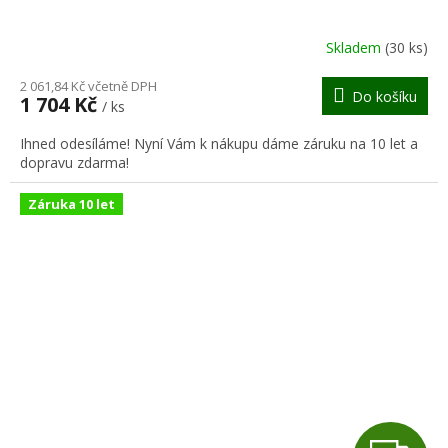
A
R
Skladem
(30 ks)
M
2 061,84 Kč včetně DPH
Do košíku
1 704 Kč
/ ks
A
Ihned odesíláme! Nyní Vám k nákupu dáme záruku na 10 let a
dopravu zdarma!
Záruka 10 let