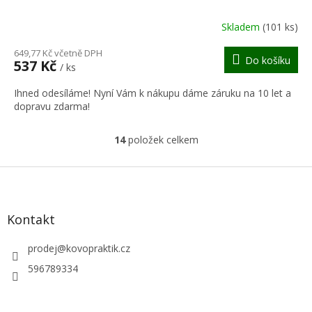
R
Skladem
(101 ks)
M
649,77 Kč včetně DPH
Do košíku
537 Kč
/ ks
A
Ihned odesíláme! Nyní Vám k nákupu dáme záruku na 10 let a
dopravu zdarma!
14
položek celkem
O
v
l
Z
á
á
d
p
a
a
Kontakt
c
t
í
í
prodej
@
kovopraktik.cz
p
r
596789334
v
k
y