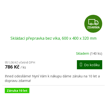
Z
ZDARMA
D
Skládací přepravka bez víka, 600 x 400 x 320 mm
A
R
Skladem
(140 ks)
M
951,06 Kč včetně DPH
Do košíku
786 Kč
/ ks
A
Ihned odesíláme! Nyní Vám k nákupu dáme záruku na 10 let a
dopravu zdarma!
Záruka 10 let