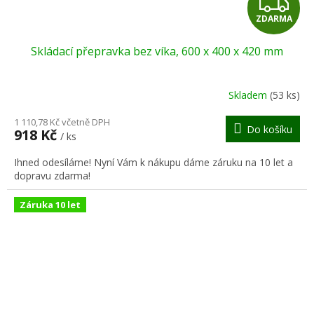
Z
ZDARMA
D
Skládací přepravka bez víka, 600 x 400 x 420 mm
A
R
Skladem
(53 ks)
M
1 110,78 Kč včetně DPH
Do košíku
918 Kč
/ ks
A
Ihned odesíláme! Nyní Vám k nákupu dáme záruku na 10 let a
dopravu zdarma!
Záruka 10 let