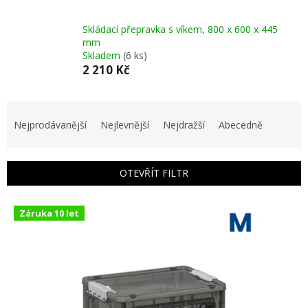
Skládací přepravka s víkem, 800 x 600 x 445
mm
Skladem
(6 ks)
2 210 Kč
Ř
a
Nejprodávanější
Nejlevnější
Nejdražší
Abecedně
z
e
n
OTEVŘÍT FILTR
í
p
V
r
Záruka 10 let
ý
o
p
d
i
u
s
k
p
t
r
ů