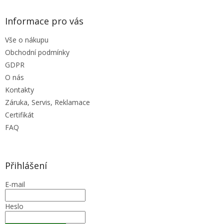
v
ý
Informace pro vás
p
i
Vše o nákupu
s
u
Obchodní podmínky
GDPR
O nás
Kontakty
Záruka, Servis, Reklamace
Certifikát
FAQ
Přihlášení
E-mail
Heslo