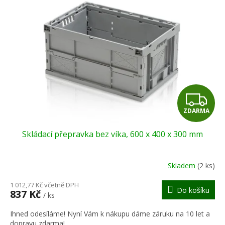
Z
ZDARMA
D
Skládací přepravka bez víka, 600 x 400 x 300 mm
A
R
Skladem
(2 ks)
M
1 012,77 Kč včetně DPH
Do košíku
837 Kč
/ ks
A
Ihned odesíláme! Nyní Vám k nákupu dáme záruku na 10 let a
dopravu zdarma!