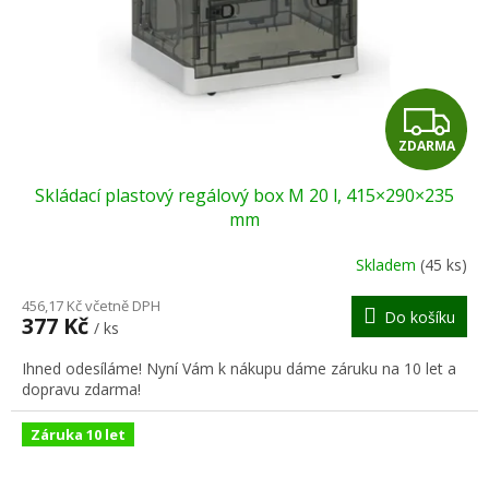
o
d
u
k
t
Z
ů
ZDARMA
D
Skládací plastový regálový box M 20 l, 415×290×235
A
mm
R
Skladem
(45 ks)
M
456,17 Kč včetně DPH
Do košíku
377 Kč
/ ks
A
Ihned odesíláme! Nyní Vám k nákupu dáme záruku na 10 let a
dopravu zdarma!
Záruka 10 let