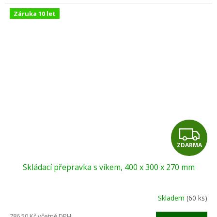
Záruka 10 let
Z
ZDARMA
D
Skládací přepravka s víkem, 400 x 300 x 270 mm
A
R
Skladem
(60 ks)
M
786,50 Kč včetně DPH