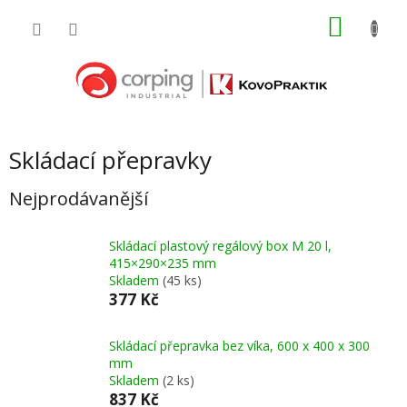
Přejít
NÁKU
na
obsah
KOŠÍK
Skládací přepravky
Nejprodávanější
Skládací plastový regálový box M 20 l,
415×290×235 mm
Skladem
(45 ks)
377 Kč
Skládací přepravka bez víka, 600 x 400 x 300
mm
Skladem
(2 ks)
837 Kč