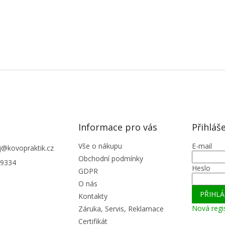
Informace pro vás
Přihláš
Vše o nákupu
E-mail
j
@
kovopraktik.cz
Obchodní podmínky
9334
Heslo
GDPR
O nás
PŘIHLÁ
Kontakty
Nová regi
Záruka, Servis, Reklamace
Certifikát