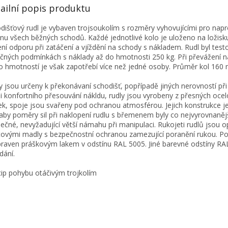
ailní popis produktu
dišťový rudl je vybaven trojsoukolím s rozměry vyhovujícími pro nap
inu všech běžných schodů. Každé jednotlivé kolo je uloženo na ložisk
ení odporu při zatáčení a vjíždění na schody s nákladem. Rudl byl test
čných podmínkách s náklady až do hmotnosti 250 kg. Při převážení n
o hmotností je však zapotřebí více než jedné osoby. Průměr kol 160
y jsou určeny k překonávaní schodišť, popřípadě jiných nerovností př
i konfortního přesouvání nákldu, rudly jsou vyrobeny z přesných oce
ek, spoje jsou svařeny pod ochranou atmosférou. Jejich konstrukce j
 aby poměry sil při naklopení rudlu s břemenem byly co nejvyrovnanějš
ečné, nevyžadující větší námahu při manipulaci. Rukojeti rudlů jsou 
tovými madly s bezpečnostní ochranou zamezující poranění rukou. Po
praven práškovým lakem v odstínu RAL 5005. Jiné barevné odstíny RA
dání.
cip pohybu otáčivým trojkolím