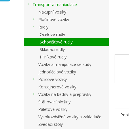
n
Transport a manipulace
e
Nákupní vozíky
l
Plošinové vozíky
Rudly
Ocelové rudly
Schodišťové rudly
Skládací rudly
Hliníkové rudly
Vozíky a manipulace se sudy
Jednoúčelové vozíky
Policové vozíky
Kontejnerové vozíky
Vozíky na bedny a přepravky
Stěhovací plošiny
Paletové vozíky
Popi
Vysokozdvižné vozíky a zakladače
Zvedací stoly