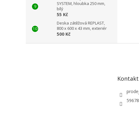
SYSTEM, hloubka 250 mm,
bílý
55 Kč
Deska zátěžová REPLAST,
800 x 600 x 43 mm, exteriér
500 Kč
Z
á
p
a
t
Kontakt
í
prode
59678