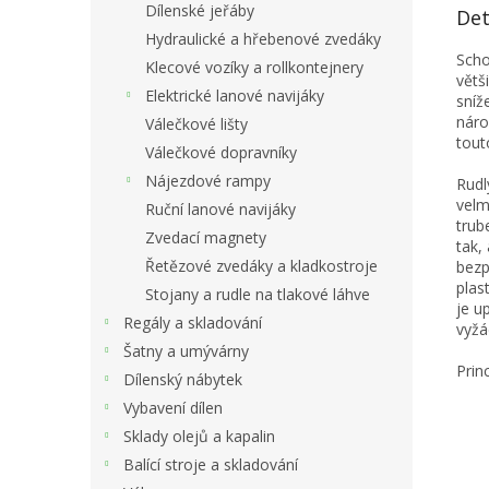
Dílenské jeřáby
Det
Hydraulické a hřebenové zvedáky
Scho
Klecové vozíky a rollkontejnery
větš
Elektrické lanové navijáky
sníž
náro
Válečkové lišty
tout
Válečkové dopravníky
Nájezdové rampy
Rudl
velm
Ruční lanové navijáky
trub
Zvedací magnety
tak,
Řetězové zvedáky a kladkostroje
bezp
plas
Stojany a rudle na tlakové láhve
je u
Regály a skladování
vyžá
Šatny a umývárny
Prin
Dílenský nábytek
Vybavení dílen
Sklady olejů a kapalin
Balící stroje a skladování