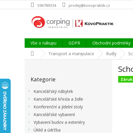
Přejít
596789334
prodej@kovopraktik.cz
na
obsah
Vše o nákupu
GDPR
Obchodní podmínky
Domů
Transport a manipulace
Rudly
Sc
P
Scho
o
Přeskočit
s
Kategorie
kategorie
Záruka
t
r
Kancelářský nábytek
a
Kancelářské křesla a židle
n
Konferenční a jídelní stoly
n
í
Kancelářské vybavení
p
Vybavení budov a exteriéry
a
Úklid a údržba