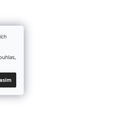
ích
ouhlas,
lasím