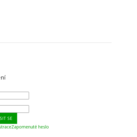
ení
SIT SE
strace
Zapomenuté heslo