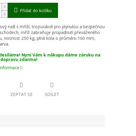
Přidat do košíku
ový rudl s mříží, trojsoukolí pro plynulou a bezpečnou
 schodech, mříž zabraňuje propadnutí převáženého
u, nosnost 250 kg, plná kola o průměru 160 mm,
arva.
desíláme! Nyní Vám k nákupu dáme záruku na
a dopravu zdarma!
 informace
ZEPTAT SE
SDÍLET