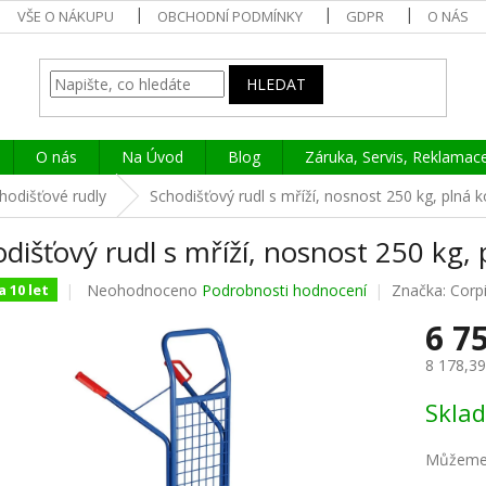
VŠE O NÁKUPU
OBCHODNÍ PODMÍNKY
GDPR
O NÁS
HLEDAT
O nás
Na Úvod
Blog
Záruka, Servis, Reklamac
hodišťové rudly
Schodišťový rudl s mříží, nosnost 250 kg, plná k
dišťový rudl s mříží, nosnost 250 kg, 
Průměrné
Neohodnoceno
Podrobnosti hodnocení
Značka:
Corp
 10 let
hodnocení
6 7
produktu
je
8 178,3
0,0
z
Měrná
Skla
5
cena:
hvězdiček.
Můžeme 