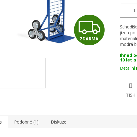
Z
Schodišť
jízdu po
materiál
ZDARMA
D
modrá b
Ihned o
10 let 
A
Detailní
R
TISK
M
s
Podobné (1)
Diskuze
A