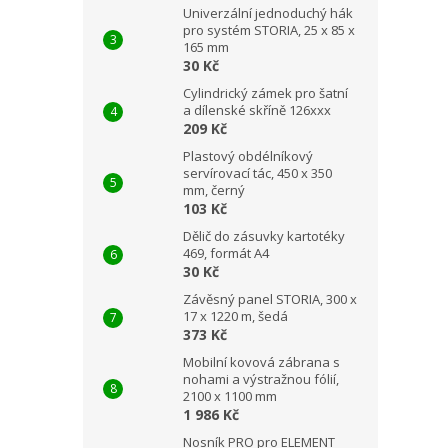
Univerzální jednoduchý hák
pro systém STORIA, 25 x 85 x
165 mm
30 Kč
Cylindrický zámek pro šatní
a dílenské skříně 126xxx
209 Kč
Plastový obdélníkový
servírovací tác, 450 x 350
mm, černý
103 Kč
Dělič do zásuvky kartotéky
469, formát A4
30 Kč
Závěsný panel STORIA, 300 x
17 x 1220 m, šedá
373 Kč
Mobilní kovová zábrana s
nohami a výstražnou fólií,
2100 x 1100 mm
1 986 Kč
Nosník PRO pro ELEMENT