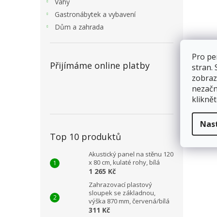
Váhy
Gastronábytek a vybavení
Dům a zahrada
Pro pe
Přijímáme online platby
stran.
zobraz
nezačn
kliknět
Nas
Top 10 produktů
Akustický panel na stěnu 120
x 80 cm, kulaté rohy, bílá
1 265 Kč
Zahrazovací plastový
sloupek se základnou,
výška 870 mm, červená/bílá
311 Kč