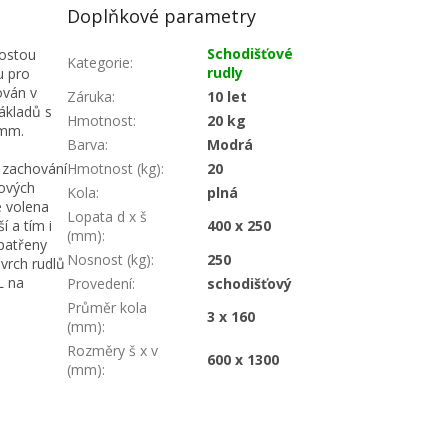
Doplňkové parametry
Schodišťové
rostou
Kategorie
:
rudly
u pro
ován v
Záruka
:
10 let
ákladů s
Hmotnost
:
20 kg
 mm.
Barva
:
Modrá
i zachování
Hmotnost (kg)
:
20
lových
Kola
:
plná
e volena
Lopata d x š
í a tím i
400 x 250
(mm)
:
opatřeny
Nosnost (kg)
:
250
vrch rudlů
L na
Provedení
:
schodišťový
Průměr kola
3 x 160
(mm)
:
Rozměry š x v
600 x 1300
(mm)
: