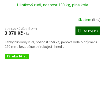
Hliníkový rudl, nosnost 150 kg, plná kola
A
R
Skladem
(5 ks)
M
3 714,70 Kč včetně DPH
Do košíku
3 070 Kč
/ ks
A
Lehký hliníkový rudl, nosnost 150 kg, pěnová kola o průměru
250 mm, bezpečnostní rukojeti. Ihned...
Záruka 10 let