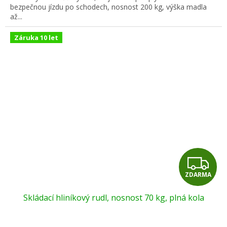
bezpečnou jízdu po schodech, nosnost 200 kg, výška madla
až...
Záruka 10 let
Z
ZDARMA
D
Skládací hliníkový rudl, nosnost 70 kg, plná kola
A