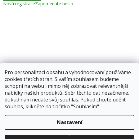
Nová registrace
Zapomenuté heslo
Pro personalizaci obsahu a vyhodnocování používáme
cookies třetích stran. S vaším souhlasem budeme
schopni na webu i mimo něj zobrazovat relevantnější
nabídky našich produktů. Sběr těchto dat nezačneme,
dokud nám nedáte svůj souhlas. Pokud chcete udělit
souhlas, klikněte na tlačítko "Souhlasím".
Vytvořil Shoptet
Nastavení
Copyright 2026
Corping.cz
. Všechna práva vyhrazena.
Upravit