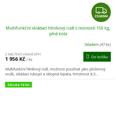
Z
ZDARMA
D
Multifunkční skládací hliníkový rudl s nosností 150 kg,
A
plná kola
R
Skladem
(47 ks)
M
2 366,76 Kč včetně DPH
Do košíku
1 956 Kč
/ ks
A
Multifunkční hliníkový rudl, možnost používat jako plošinový
vozík, skládací rukojeť a sklopná lopata, hmotnost 8,5...
Záruka 10 let