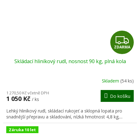
Z
ZDARMA
D
Skládací hliníkový rudl, nosnost 90 kg, plná kola
A
R
Skladem
(54 ks)
M
1 270,50 Kč včetně DPH
Do košíku
1 050 Kč
/ ks
A
Lehký hliníkový rudl, skládací rukojeť a sklopná lopata pro
snadnější přepravu a skladování, nízká hmotnost 4,8 kg,...
Záruka 10 let