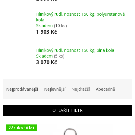
Hliníkový rudl, nosnost 150 kg, polyuretanová
kola
Skladem
(10 ks)
1 903 Kč
Hliníkový rudl, nosnost 150 kg, plná kola
Skladem
(5 ks)
3 070 Kč
Ř
a
Nejprodávanější
Nejlevnější
Nejdražší
Abecedně
z
e
n
OTEVŘÍT FILTR
í
p
V
r
Záruka 10 let
ý
o