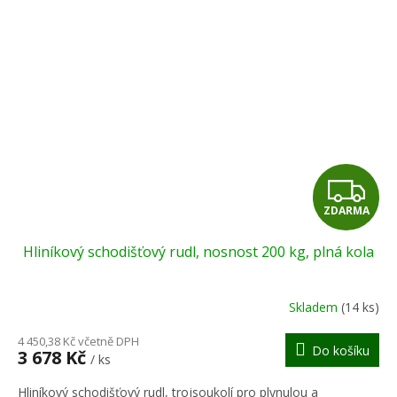
Z
ZDARMA
D
Hliníkový schodišťový rudl, nosnost 200 kg, plná kola
A
R
Skladem
(14 ks)
M
4 450,38 Kč včetně DPH
Do košíku
3 678 Kč
/ ks
A
Hliníkový schodišťový rudl, trojsoukolí pro plynulou a