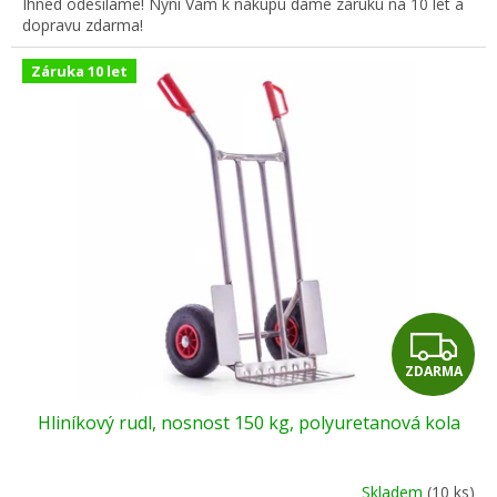
Ihned odesíláme! Nyní Vám k nákupu dáme záruku na 10 let a
dopravu zdarma!
Záruka 10 let
Z
ZDARMA
D
Hliníkový rudl, nosnost 150 kg, polyuretanová kola
A
R
Skladem
(10 ks)