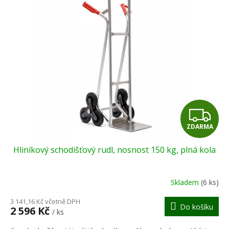
p
d
i
u
s
k
p
t
r
ů
o
d
u
k
t
Z
ů
ZDARMA
D
Hliníkový schodišťový rudl, nosnost 150 kg, plná kola
A
R
Skladem
(6 ks)
M
3 141,16 Kč včetně DPH
Do košíku
2 596 Kč
/ ks
A