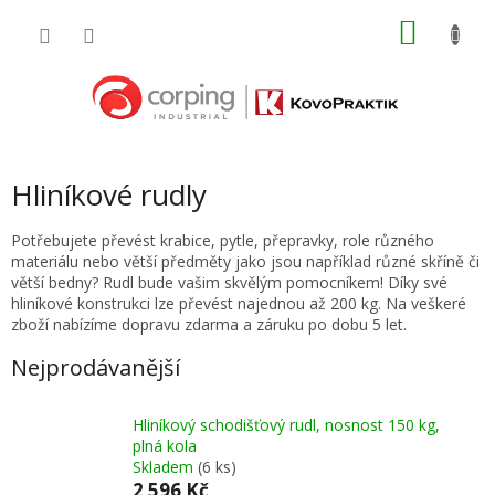
Přejít
NÁKU
na
obsah
KOŠÍK
Hliníkové rudly
Potřebujete převést krabice, pytle, přepravky, role různého
materiálu nebo větší předměty jako jsou například různé skříně či
větší bedny? Rudl bude vašim skvělým pomocníkem! Díky své
hliníkové konstrukci lze převést najednou až 200 kg. Na veškeré
zboží nabízíme dopravu zdarma a záruku po dobu 5 let.
Nejprodávanější
Hliníkový schodišťový rudl, nosnost 150 kg,
plná kola
Skladem
(6 ks)
2 596 Kč