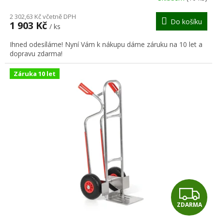
M
2 302,63 Kč včetně DPH
Do košíku
1 903 Kč
/ ks
A
Ihned odesíláme! Nyní Vám k nákupu dáme záruku na 10 let a
dopravu zdarma!
Záruka 10 let
Z
ZDARMA
D