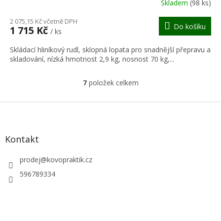
R
Skladem
(98 ks)
M
2 075,15 Kč včetně DPH
Do košíku
1 715 Kč
/ ks
A
Skládací hliníkový rudl, sklopná lopata pro snadnější přepravu a
skladování, nízká hmotnost 2,9 kg, nosnost 70 kg,...
7
položek celkem
O
v
l
Z
á
á
d
p
a
a
Kontakt
c
t
í
í
prodej
@
kovopraktik.cz
p
r
596789334
v
k
y
v
ý