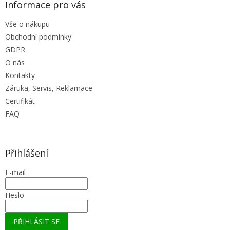
Informace pro vás
p
i
Vše o nákupu
s
u
Obchodní podmínky
GDPR
O nás
Kontakty
Záruka, Servis, Reklamace
Certifikát
FAQ
Přihlášení
E-mail
Heslo
PŘIHLÁSIT SE