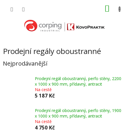
Přejít
NÁKU
na
obsah
KOŠÍK
Prodejní regály oboustranné
Nejprodávanější
Prodejní regál oboustranný, perfo stěny, 2200
x 1000 x 900 mm, přídavný, antracit
Na cestě
5 187 Kč
Prodejní regál oboustranný, perfo stěny, 1900
x 1000 x 900 mm, přídavný, antracit
Na cestě
4 750 Kč