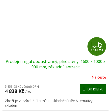
Z
ZDARMA
D
Prodejní regál oboustranný, plné stěny, 1600 x 1000 x
A
900 mm, základní, antracit
R
Na cestě
M
5 853,98 Kč včetně DPH
Do košíku
4 838 Kč
/ ks
A
Zboží je ve výrobě. Termín naskladnění níže.Alternativy
skladem