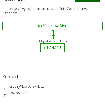
A
Zboží je ve výrobě. Termín naskladnění níže.Alternativy
skladem
NAČÍST 6 DALŠÍCH
S
1
2
t
O
r
24
položek celkem
v
á
l
NAHORU
n
á
k
o
d
v
Z
a
á
c
á
n
í
p
í
p
a
Kontakt
r
t
v
í
prodej
@
kovopraktik.cz
k
y
596789334
v
ý