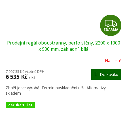
Z
ZDARMA
D
Prodejní regál oboustranný, perfo stěny, 2200 x 1000
A
x 900 mm, základní, bílá
R
Na cestě
M
7 907,35 Kč včetně DPH
Do košíku
6 535 Kč
/ ks
A
Zboží je ve výrobě. Termín naskladnění níže.Alternativy
skladem
Záruka 10 let