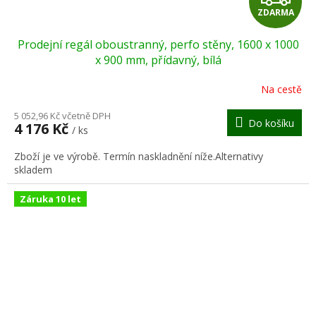
ZDARMA
D
Prodejní regál oboustranný, perfo stěny, 1600 x 1000
A
x 900 mm, přídavný, bílá
R
Na cestě
M
5 052,96 Kč včetně DPH
Do košíku
4 176 Kč
/ ks
A
Zboží je ve výrobě. Termín naskladnění níže.Alternativy
skladem
Záruka 10 let