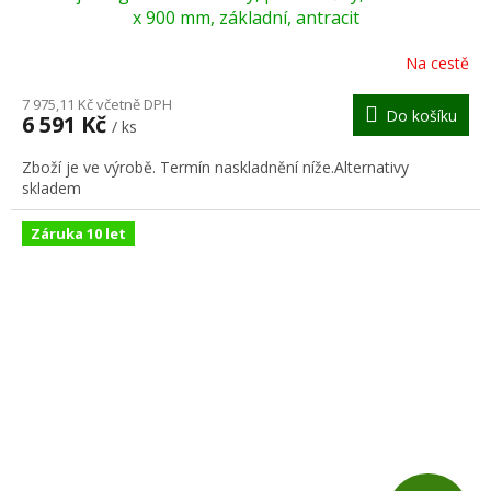
A
x 900 mm, základní, antracit
R
Na cestě
M
7 975,11 Kč včetně DPH
Do košíku
6 591 Kč
/ ks
A
Zboží je ve výrobě. Termín naskladnění níže.Alternativy
skladem
Záruka 10 let