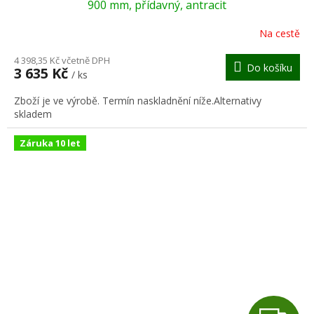
A
900 mm, přídavný, antracit
R
Na cestě
M
4 398,35 Kč včetně DPH
Do košíku
3 635 Kč
/ ks
A
Zboží je ve výrobě. Termín naskladnění níže.Alternativy
skladem
Záruka 10 let