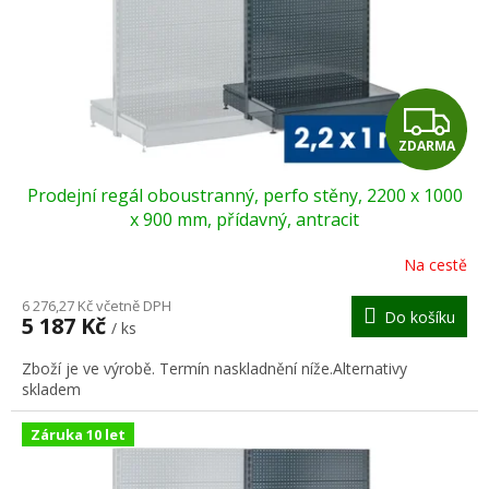
o
d
u
k
t
Z
ů
ZDARMA
D
Prodejní regál oboustranný, perfo stěny, 2200 x 1000
A
x 900 mm, přídavný, antracit
R
Na cestě
M
6 276,27 Kč včetně DPH
Do košíku
5 187 Kč
/ ks
A
Zboží je ve výrobě. Termín naskladnění níže.Alternativy
skladem
Záruka 10 let