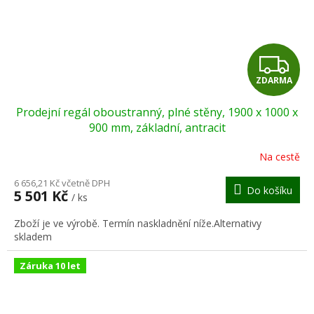
Z
ZDARMA
D
Prodejní regál oboustranný, plné stěny, 1900 x 1000 x
A
900 mm, základní, antracit
R
Na cestě
M
6 656,21 Kč včetně DPH
Do košíku
5 501 Kč
/ ks
A
Zboží je ve výrobě. Termín naskladnění níže.Alternativy
skladem
Záruka 10 let