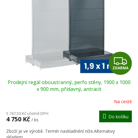
Z
ZDARMA
D
Prodejní regál oboustranný, perfo stěny, 1900 x 1000
A
x 900 mm, přídavný, antracit
R
Na cestě
M
5 747,50 Kč včetně DPH
Do košíku
4 750 Kč
/ ks
A
Zboží je ve výrobě. Termín naskladnění níže.Alternativy
skladem