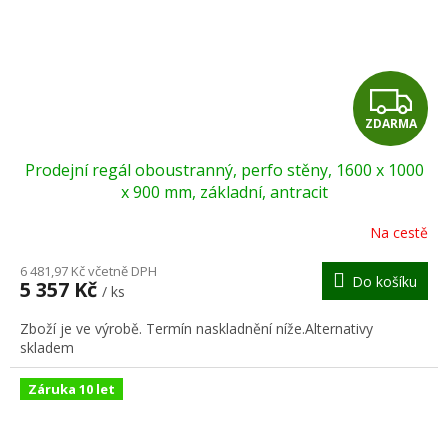
Z
ZDARMA
D
Prodejní regál oboustranný, perfo stěny, 1600 x 1000
A
x 900 mm, základní, antracit
R
Na cestě
M
6 481,97 Kč včetně DPH
Do košíku
5 357 Kč
/ ks
A
Zboží je ve výrobě. Termín naskladnění níže.Alternativy
skladem
Záruka 10 let