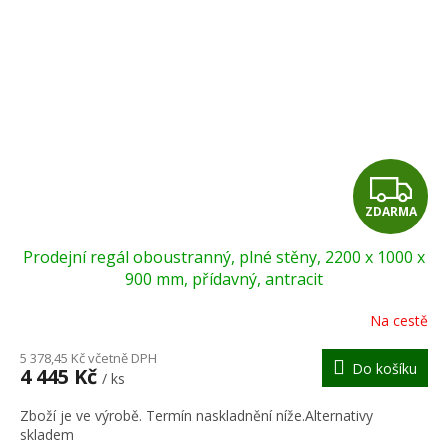
Z
ZDARMA
D
Prodejní regál oboustranný, plné stěny, 2200 x 1000 x
A
900 mm, přídavný, antracit
R
Na cestě
M
5 378,45 Kč včetně DPH
Do košíku
4 445 Kč
/ ks
A
Zboží je ve výrobě. Termín naskladnění níže.Alternativy
skladem