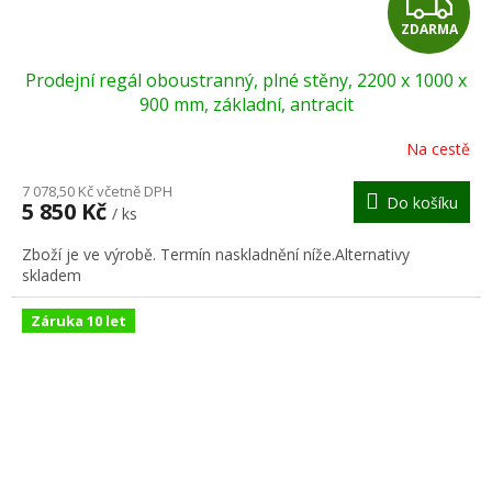
Z
ZDARMA
D
Prodejní regál oboustranný, plné stěny, 2200 x 1000 x
A
900 mm, základní, antracit
R
Na cestě
M
7 078,50 Kč včetně DPH
Do košíku
5 850 Kč
/ ks
A
Zboží je ve výrobě. Termín naskladnění níže.Alternativy
skladem
Záruka 10 let