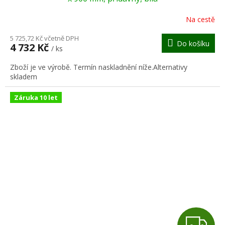
R
Na cestě
M
5 725,72 Kč včetně DPH
Do košíku
4 732 Kč
/ ks
A
Zboží je ve výrobě. Termín naskladnění níže.Alternativy
skladem
Záruka 10 let
Z