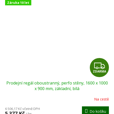
Záruka 10 let
Z
ZDARMA
D
Prodejní regál oboustranný, perfo stěny, 1600 x 1000
A
x 900 mm, základní, bílá
R
Na cestě
M
6 506,17 Kč včetně DPH
Do košíku
5 377 Kč
/ ks