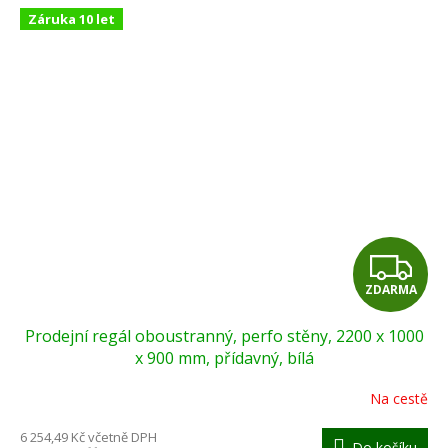
Záruka 10 let
Z
ZDARMA
D
Prodejní regál oboustranný, perfo stěny, 2200 x 1000
A
x 900 mm, přídavný, bílá
R
Na cestě
M
6 254,49 Kč včetně DPH
Do košíku