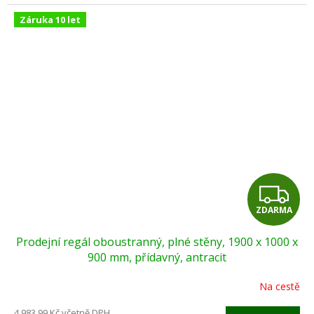
Záruka 10 let
Z
ZDARMA
D
Prodejní regál oboustranný, plné stěny, 1900 x 1000 x
A
900 mm, přídavný, antracit
R
Na cestě
M
4 983,99 Kč včetně DPH