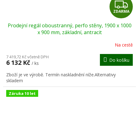
Z
ZDARMA
D
Prodejní regál oboustranný, perfo stěny, 1900 x 1000
A
x 900 mm, základní, antracit
R
Na cestě
M
7 419,72 Kč včetně DPH
Do košíku
6 132 Kč
/ ks
A
Zboží je ve výrobě. Termín naskladnění níže.Alternativy
skladem
Záruka 10 let