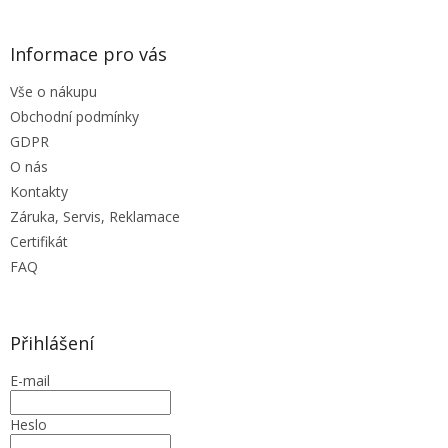
p
i
s
Informace pro vás
u
Vše o nákupu
Obchodní podmínky
GDPR
O nás
Kontakty
Záruka, Servis, Reklamace
Certifikát
FAQ
Přihlášení
E-mail
Heslo