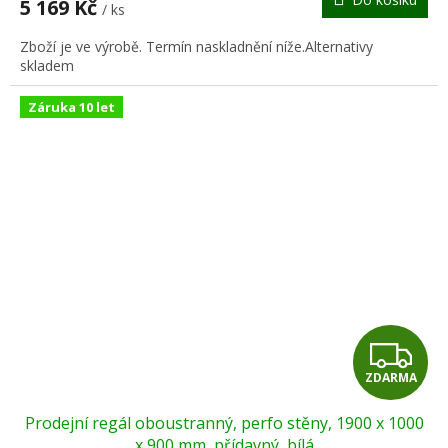
5 169 Kč
/ ks
A
Zboží je ve výrobě. Termín naskladnění níže.Alternativy
skladem
Záruka 10 let
Z
ZDARMA
D
Prodejní regál oboustranný, perfo stěny, 1900 x 1000
A
x 900 mm, přídavný, bílá