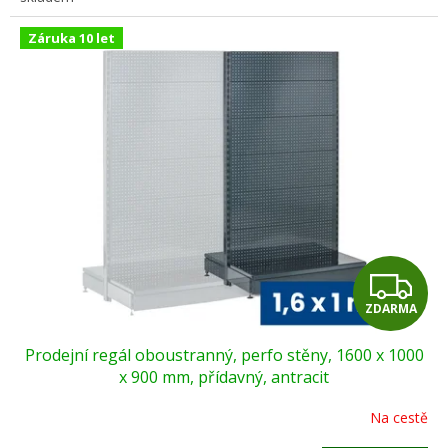
Záruka 10 let
Z
ZDARMA
D
Prodejní regál oboustranný, perfo stěny, 1600 x 1000
A
x 900 mm, přídavný, antracit
R
Na cestě