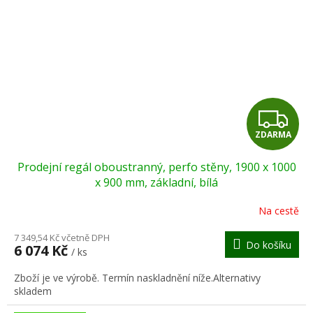
Z
ZDARMA
D
Prodejní regál oboustranný, perfo stěny, 1900 x 1000
A
x 900 mm, základní, bílá
R
Na cestě
M
7 349,54 Kč včetně DPH
Do košíku
6 074 Kč
/ ks
A
Zboží je ve výrobě. Termín naskladnění níže.Alternativy
skladem