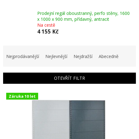
Prodejní regál oboustranný, perfo stěny, 1600
x 1000 x 900 mm, přídavný, antracit
Na cestě
4 155 Kč
Ř
a
Nejprodávanější
Nejlevnější
Nejdražší
Abecedně
z
e
n
OTEVŘÍT FILTR
í
p
V
r
Záruka 10 let
ý
o
p
d
i
u
s
k
p
t
r
ů