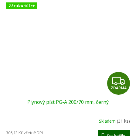
Záruka 10 let
Z
ZDARMA
D
Plynový píst PG-A 200/70 mm, černý
A
R
Skladem
(31 ks)
M
306,13 Kč včetně DPH
Do košíku