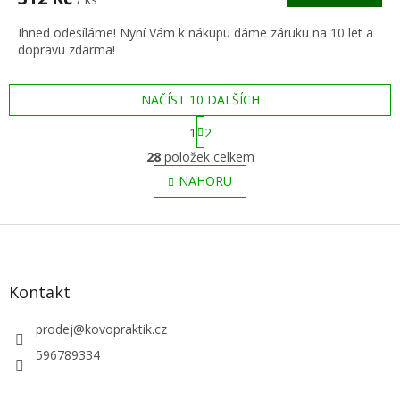
A
Ihned odesíláme! Nyní Vám k nákupu dáme záruku na 10 let a
dopravu zdarma!
NAČÍST 10 DALŠÍCH
S
1
2
t
O
r
28
položek celkem
v
á
l
NAHORU
n
á
k
o
d
v
Z
a
á
c
á
n
í
p
í
p
a
Kontakt
r
t
v
í
prodej
@
kovopraktik.cz
k
y
596789334
v
ý