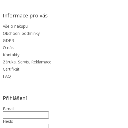
p
i
s
Informace pro vás
u
Vše o nákupu
Obchodní podmínky
GDPR
O nás
Kontakty
Záruka, Servis, Reklamace
Certifikát
FAQ
Přihlášení
E-mail
Heslo