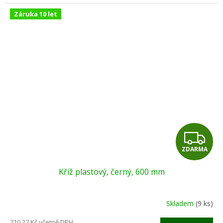
Záruka 10 let
Z
ZDARMA
D
Kříž plastový, černý, 600 mm
A
R
Skladem
(9 ks)
M
710,27 Kč včetně DPH