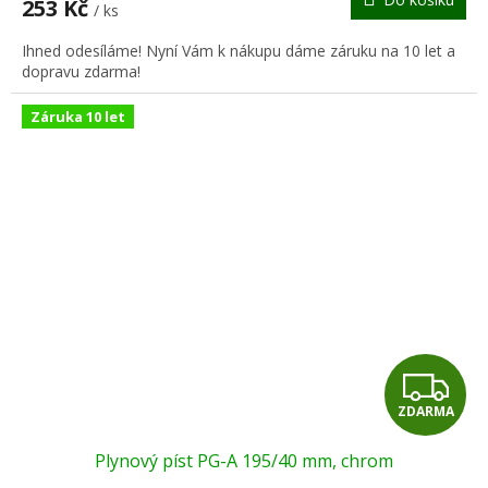
253 Kč
/ ks
A
Ihned odesíláme! Nyní Vám k nákupu dáme záruku na 10 let a
dopravu zdarma!
Záruka 10 let
Z
ZDARMA
D
Plynový píst PG-A 195/40 mm, chrom
A