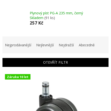
Plynový píst PG-A 235 mm, černý
Skladem
(91 ks)
257 Kč
Ř
a
Nejprodávanější
Nejlevnější
Nejdražší
Abecedně
z
e
n
OTEVŘÍT FILTR
í
p
V
r
Záruka 10 let
ý
o
p
d
i
u
s
k
p
t
r
ů