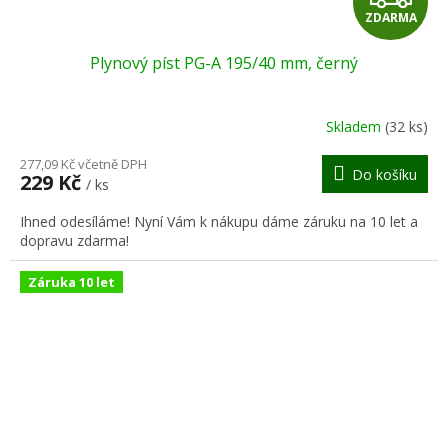
ZDARMA
D
Plynový píst PG-A 195/40 mm, černý
A
R
Skladem
(32 ks)
M
277,09 Kč včetně DPH
Do košíku
229 Kč
/ ks
A
Ihned odesíláme! Nyní Vám k nákupu dáme záruku na 10 let a
dopravu zdarma!
Záruka 10 let