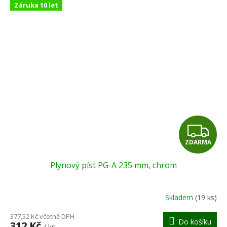
Záruka 10 let
Z
ZDARMA
D
Plynový píst PG-A 235 mm, chrom
A
R
Skladem
(19 ks)
M
377,52 Kč včetně DPH
Do košíku
312 Kč
/ ks