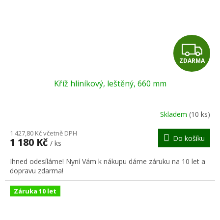
Z
ZDARMA
D
Kříž hliníkový, leštěný, 660 mm
A
R
Skladem
(10 ks)
M
1 427,80 Kč včetně DPH
Do košíku
1 180 Kč
/ ks
A
Ihned odesíláme! Nyní Vám k nákupu dáme záruku na 10 let a
dopravu zdarma!
Záruka 10 let