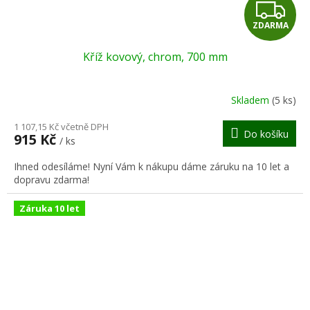
Z
ZDARMA
D
Kříž kovový, chrom, 700 mm
A
R
Skladem
(5 ks)
M
1 107,15 Kč včetně DPH
Do košíku
915 Kč
/ ks
A
Ihned odesíláme! Nyní Vám k nákupu dáme záruku na 10 let a
dopravu zdarma!
Záruka 10 let