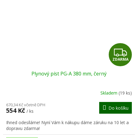
Z
ZDARMA
D
Plynový píst PG-A 380 mm, černý
A
R
Skladem
(19 ks)
M
670,34 Kč včetně DPH
Do košíku
554 Kč
/ ks
A
Ihned odesíláme! Nyní Vám k nákupu dáme záruku na 10 let a
dopravu zdarma!