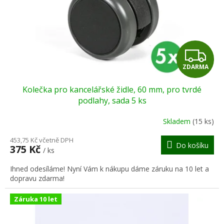
o
d
u
k
t
Z
ů
ZDARMA
D
Kolečka pro kancelářské židle, 60 mm, pro tvrdé
A
podlahy, sada 5 ks
R
Skladem
(15 ks)
M
453,75 Kč včetně DPH
Do košíku
375 Kč
/ ks
A
Ihned odesíláme! Nyní Vám k nákupu dáme záruku na 10 let a
dopravu zdarma!
Záruka 10 let