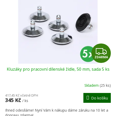
Z
ZDARMA
D
Kluzáky pro pracovní dílenské židle, 50 mm, sada 5 ks
A
R
Skladem
(25 ks)
M
417,45 Kč včetně DPH
Do košíku
345 Kč
/ ks
A
Ihned odesíláme! Nyní Vám k nákupu dáme záruku na 10 let a
dopravu zdarma!