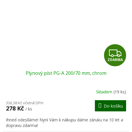
Z
ZDARMA
D
Plynový píst PG-A 200/70 mm, chrom
A
R
Skladem
(19 ks)
M
336,38 Kč včetně DPH
Do košíku
278 Kč
/ ks
A
Ihned odesíláme! Nyní Vám k nákupu dáme záruku na 10 let a
dopravu zdarma!