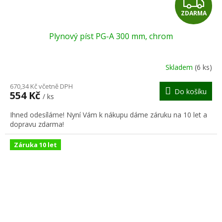
Z
ZDARMA
D
Plynový píst PG-A 300 mm, chrom
A
R
Skladem
(6 ks)
M
670,34 Kč včetně DPH
Do košíku
554 Kč
/ ks
A
Ihned odesíláme! Nyní Vám k nákupu dáme záruku na 10 let a
dopravu zdarma!
Záruka 10 let