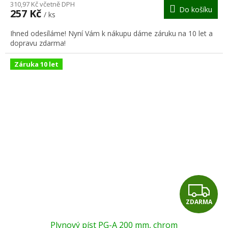
M
310,97 Kč včetně DPH
Do košíku
257 Kč
/ ks
A
Ihned odesíláme! Nyní Vám k nákupu dáme záruku na 10 let a
dopravu zdarma!
Záruka 10 let
Z
ZDARMA
D
Plynový píst PG-A 200 mm, chrom