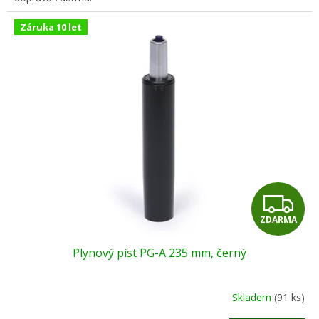
Záruka 10 let
Z
ZDARMA
D
Plynový píst PG-A 235 mm, černý
A
R
Skladem
(91 ks)