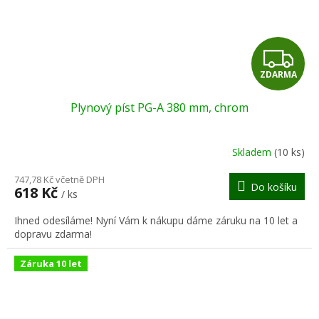
Z
ZDARMA
D
Plynový píst PG-A 380 mm, chrom
A
R
Skladem
(10 ks)
M
747,78 Kč včetně DPH
Do košíku
618 Kč
/ ks
A
Ihned odesíláme! Nyní Vám k nákupu dáme záruku na 10 let a
dopravu zdarma!
Záruka 10 let