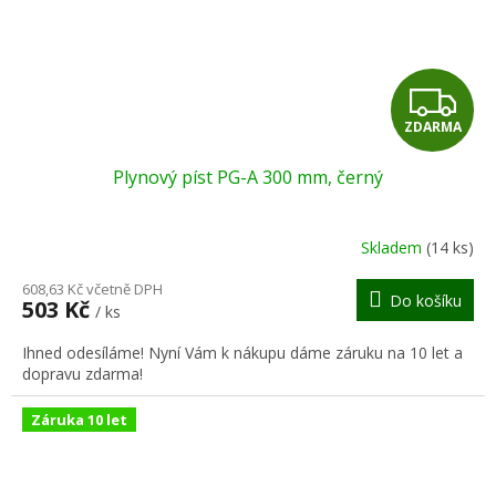
Z
ZDARMA
D
Plynový píst PG-A 300 mm, černý
A
R
Skladem
(14 ks)
M
608,63 Kč včetně DPH
Do košíku
503 Kč
/ ks
A
Ihned odesíláme! Nyní Vám k nákupu dáme záruku na 10 let a
dopravu zdarma!
Záruka 10 let