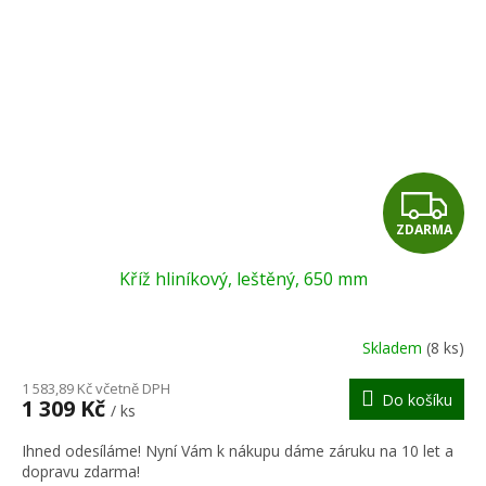
Z
ZDARMA
D
Kříž hliníkový, leštěný, 650 mm
A
R
Skladem
(8 ks)
M
1 583,89 Kč včetně DPH
Do košíku
1 309 Kč
/ ks
A
Ihned odesíláme! Nyní Vám k nákupu dáme záruku na 10 let a
dopravu zdarma!