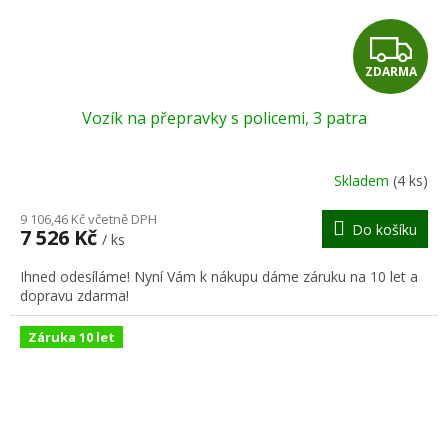
Z
ZDARMA
D
Vozík na přepravky s policemi, 3 patra
A
R
Skladem
(4 ks)
M
9 106,46 Kč včetně DPH
Do košíku
7 526 Kč
/ ks
A
Ihned odesíláme! Nyní Vám k nákupu dáme záruku na 10 let a
dopravu zdarma!
Záruka 10 let