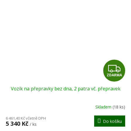
Z
ZDARMA
D
Vozík na přepravky bez dna, 2 patra vč. přepravek
A
R
Skladem
(18 ks)
M
6 461,40 Kč včetně DPH
Do košíku
5 340 Kč
/ ks
A