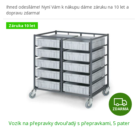
A
Ihned odesíláme! Nyní Vám k nákupu dáme záruku na 10 let a
dopravu zdarma!
Záruka 10 let
Z
ZDARMA
D
Vozík na přepravky dvouřadý s přepravkami, 5 pater
A