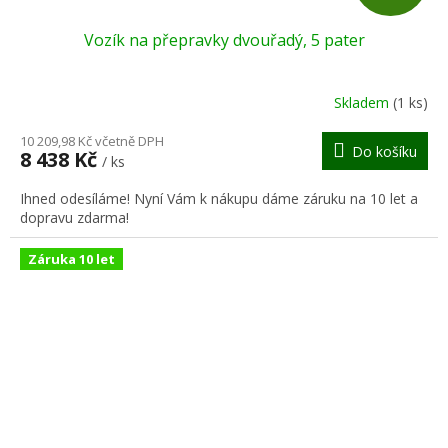
D
Vozík na přepravky dvouřadý, 5 pater
A
R
Skladem
(1 ks)
M
10 209,98 Kč včetně DPH
Do košíku
8 438 Kč
/ ks
A
Ihned odesíláme! Nyní Vám k nákupu dáme záruku na 10 let a
dopravu zdarma!
Záruka 10 let