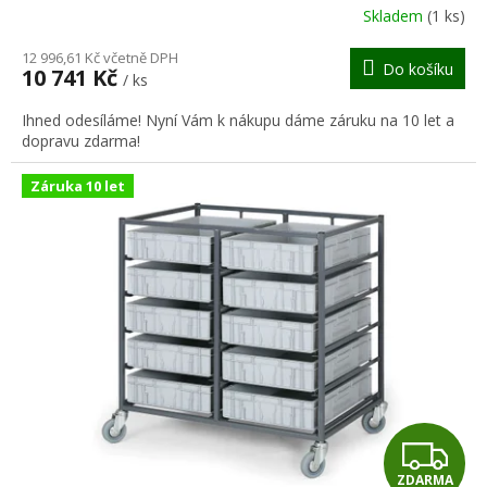
R
Skladem
(1 ks)
M
12 996,61 Kč včetně DPH
Do košíku
10 741 Kč
/ ks
A
Ihned odesíláme! Nyní Vám k nákupu dáme záruku na 10 let a
dopravu zdarma!
Záruka 10 let
Z
ZDARMA