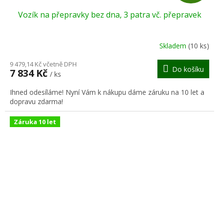
D
Vozík na přepravky bez dna, 3 patra vč. přepravek
A
R
Skladem
(10 ks)
M
9 479,14 Kč včetně DPH
Do košíku
7 834 Kč
/ ks
A
Ihned odesíláme! Nyní Vám k nákupu dáme záruku na 10 let a
dopravu zdarma!
Záruka 10 let