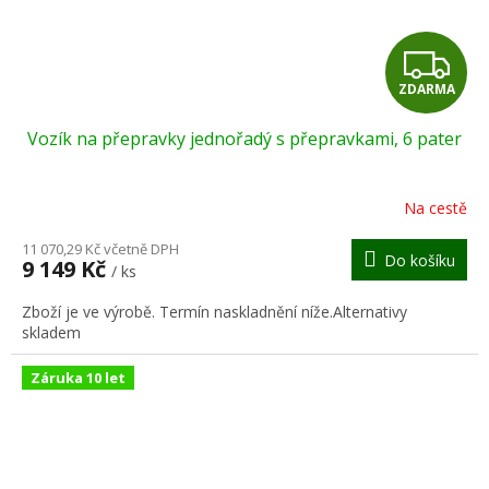
Z
ZDARMA
D
Vozík na přepravky jednořadý s přepravkami, 6 pater
A
R
Na cestě
M
11 070,29 Kč včetně DPH
Do košíku
9 149 Kč
/ ks
A
Zboží je ve výrobě. Termín naskladnění níže.Alternativy
skladem
Záruka 10 let