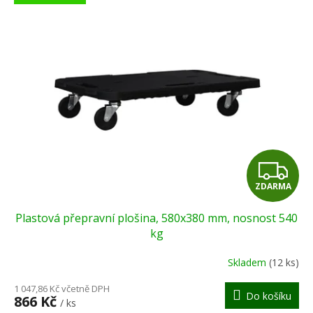
ý
o
p
d
i
u
s
k
p
t
r
ů
o
d
u
k
t
Z
ů
ZDARMA
D
Plastová přepravní plošina, 580x380 mm, nosnost 540
A
kg
R
Skladem
(12 ks)
M
1 047,86 Kč včetně DPH
Do košíku
866 Kč
/ ks