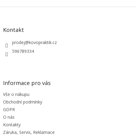
v
l
Z
á
á
d
p
a
a
Kontakt
c
t
í
í
prodej
@
kovopraktik.cz
p
r
596789334
v
k
y
v
ý
Informace pro vás
p
i
Vše o nákupu
s
u
Obchodní podmínky
GDPR
O nás
Kontakty
Záruka, Servis, Reklamace