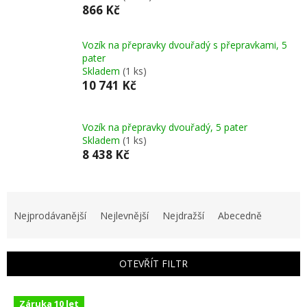
866 Kč
Vozík na přepravky dvouřadý s přepravkami, 5
pater
Skladem
(1 ks)
10 741 Kč
Vozík na přepravky dvouřadý, 5 pater
Skladem
(1 ks)
8 438 Kč
Ř
a
Nejprodávanější
Nejlevnější
Nejdražší
Abecedně
z
e
n
OTEVŘÍT FILTR
í
p
V
r
Záruka 10 let