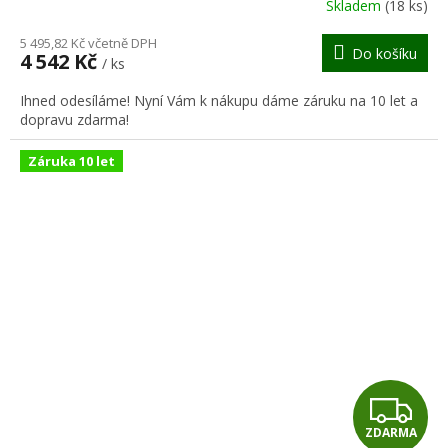
R
Skladem
(18 ks)
M
5 495,82 Kč včetně DPH
Do košíku
4 542 Kč
/ ks
A
Ihned odesíláme! Nyní Vám k nákupu dáme záruku na 10 let a
dopravu zdarma!
Záruka 10 let
Z
ZDARMA