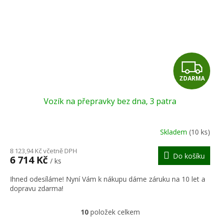
Z
ZDARMA
D
Vozík na přepravky bez dna, 3 patra
A
R
Skladem
(10 ks)
M
8 123,94 Kč včetně DPH
Do košíku
6 714 Kč
/ ks
A
Ihned odesíláme! Nyní Vám k nákupu dáme záruku na 10 let a
dopravu zdarma!
10
položek celkem
O