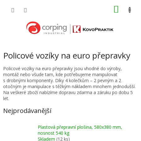
Přejít
NÁKU
na
obsah
KOŠÍK
Policové vozíky na euro přepravky
Policové vozíky na euro přepravky jsou vhodné do výroby,
montáž nebo všude tam, kde potřebujeme manipulovat
s drobnými komponenty. Díky 4 kolečkům – 2 pevným a 2
otočným je manipulace s těžkým nákladem mnohem jednodušší.
Na veškeré zboží nabízíme dopravu zdarma a záruku po dobu 5
let.
Nejprodávanější
Plastová přepravní plošina, 580x380 mm,
nosnost 540 kg
Skladem
(12 ks)