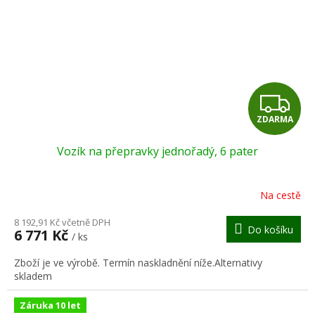
Z
ZDARMA
D
Vozík na přepravky jednořadý, 6 pater
A
R
Na cestě
M
8 192,91 Kč včetně DPH
Do košíku
6 771 Kč
/ ks
A
Zboží je ve výrobě. Termín naskladnění níže.Alternativy
skladem
Záruka 10 let