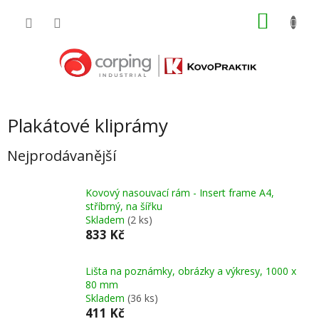
Přejít
NÁKU
na
obsah
KOŠÍK
Plakátové kliprámy
Nejprodávanější
Kovový nasouvací rám - Insert frame A4,
stříbrný, na šířku
Skladem
(2 ks)
833 Kč
Lišta na poznámky, obrázky a výkresy, 1000 x
80 mm
Skladem
(36 ks)
411 Kč