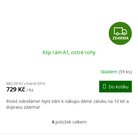
Z
ZDARMA
D
Klip rám A1, ostré rohy
A
R
Skladem
(59 ks)
M
882,09 Kč včetně DPH
Do košíku
729 Kč
/ ks
A
Ihned odesíláme! Nyní Vám k nákupu dáme záruku na 10 let a
dopravu zdarma!
6
položek celkem
O
v
l
Z