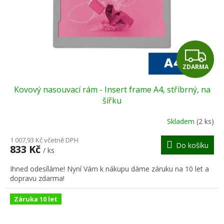
o
d
u
k
t
Z
ů
ZDARMA
D
Kovový nasouvací rám - Insert frame A4, stříbrný, na
A
šířku
R
Skladem
(2 ks)
M
1 007,93 Kč včetně DPH
Do košíku
833 Kč
/ ks
A
Ihned odesíláme! Nyní Vám k nákupu dáme záruku na 10 let a
dopravu zdarma!
Záruka 10 let