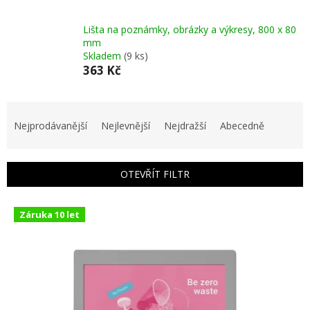
Lišta na poznámky, obrázky a výkresy, 800 x 80
mm
Skladem
(9 ks)
363 Kč
Ř
a
Nejprodávanější
Nejlevnější
Nejdražší
Abecedně
z
e
n
OTEVŘÍT FILTR
í
p
V
r
Záruka 10 let
ý
o
p
d
i
u
s
k
p
t
r
ů