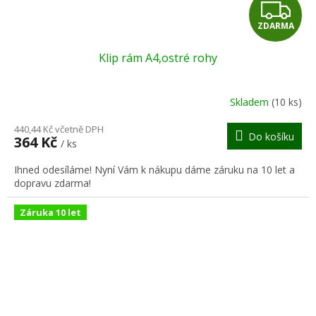
Z
ZDARMA
D
Klip rám A4,ostré rohy
A
R
Skladem
(10 ks)
M
440,44 Kč včetně DPH
Do košíku
364 Kč
/ ks
A
Ihned odesíláme! Nyní Vám k nákupu dáme záruku na 10 let a
dopravu zdarma!
Záruka 10 let