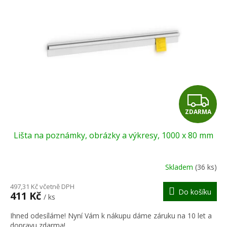
Z
ZDARMA
D
Lišta na poznámky, obrázky a výkresy, 1000 x 80 mm
A
R
Skladem
(36 ks)
M
497,31 Kč včetně DPH
Do košíku
411 Kč
/ ks
A
Ihned odesíláme! Nyní Vám k nákupu dáme záruku na 10 let a
dopravu zdarma!