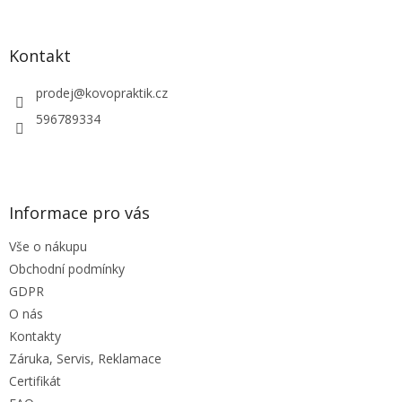
á
á
d
p
a
a
Kontakt
c
t
í
í
prodej
@
kovopraktik.cz
p
r
596789334
v
k
y
v
ý
Informace pro vás
p
i
Vše o nákupu
s
u
Obchodní podmínky
GDPR
O nás
Kontakty
Záruka, Servis, Reklamace
Certifikát