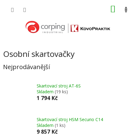
Přejít
NÁKU
na
obsah
KOŠÍK
Osobní skartovačky
Nejprodávanější
Skartovací stroj AT-6S
Skladem
(19 ks)
1 794 Kč
Skartovací stroj HSM Securio C14
Skladem
(1 ks)
9 857 Kč