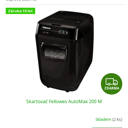
Záruka 10 let
Z
ZDARMA
D
Skartovač Fellowes AutoMax 200 M
A
R
Skladem
(2 ks)