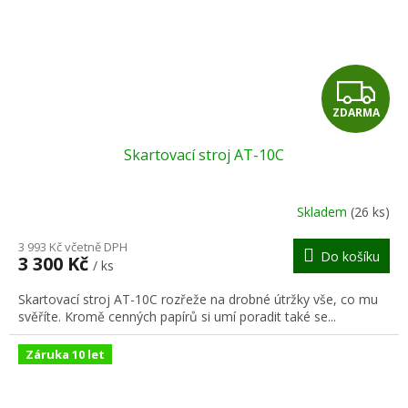
Z
ZDARMA
D
Skartovací stroj AT-10C
A
R
Skladem
(26 ks)
M
3 993 Kč včetně DPH
Do košíku
3 300 Kč
/ ks
A
Skartovací stroj AT-10C rozřeže na drobné útržky vše, co mu
svěříte. Kromě cenných papírů si umí poradit také se...
Záruka 10 let