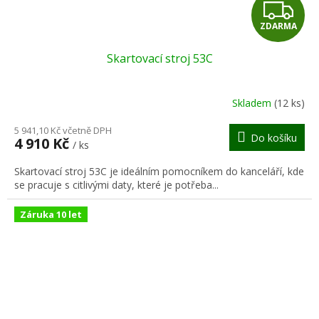
Z
ZDARMA
D
Skartovací stroj 53C
A
R
Skladem
(12 ks)
M
5 941,10 Kč včetně DPH
Do košíku
4 910 Kč
/ ks
A
Skartovací stroj 53C je ideálním pomocníkem do kanceláří, kde
se pracuje s citlivými daty, které je potřeba...
Záruka 10 let