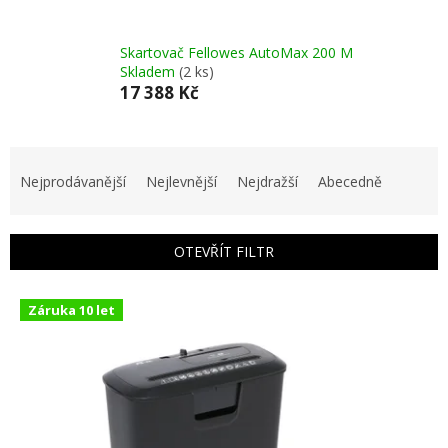
Skartovač Fellowes AutoMax 200 M
Skladem
(2 ks)
17 388 Kč
Ř
a
Nejprodávanější
Nejlevnější
Nejdražší
Abecedně
z
e
n
OTEVŘÍT FILTR
í
p
V
r
Záruka 10 let
ý
o
p
d
i
u
s
k
p
t
r
ů