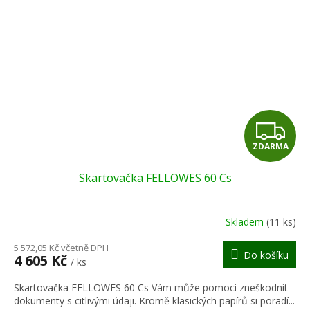
Z
ZDARMA
D
Skartovačka FELLOWES 60 Cs
A
R
Skladem
(11 ks)
M
5 572,05 Kč včetně DPH
Do košíku
4 605 Kč
/ ks
A
Skartovačka FELLOWES 60 Cs Vám může pomoci zneškodnit
dokumenty s citlivými údaji. Kromě klasických papírů si poradí...