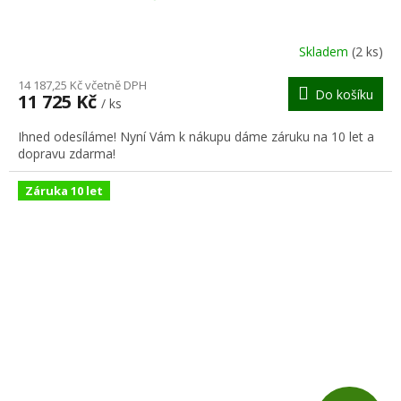
A
R
Skladem
(2 ks)
M
14 187,25 Kč včetně DPH
Do košíku
11 725 Kč
/ ks
A
Ihned odesíláme! Nyní Vám k nákupu dáme záruku na 10 let a
dopravu zdarma!
Záruka 10 let