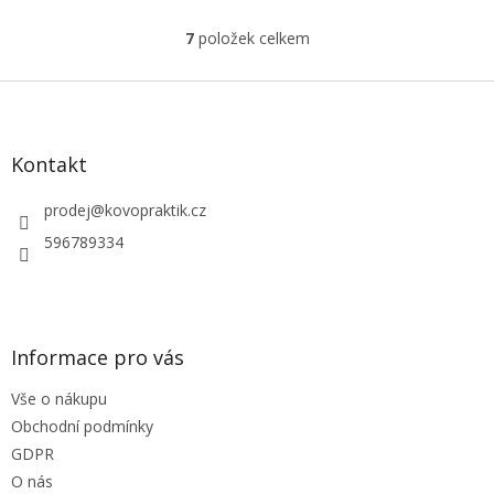
7
položek celkem
O
v
l
Z
á
á
d
p
a
a
Kontakt
c
t
í
í
prodej
@
kovopraktik.cz
p
r
596789334
v
k
y
v
ý
Informace pro vás
p
i
Vše o nákupu
s
u
Obchodní podmínky
GDPR
O nás