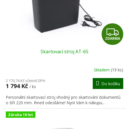
o
d
u
k
t
Z
ů
ZDARMA
D
Skartovací stroj AT-6S
A
R
Skladem
(19 ks)
M
2 170,74 Kč včetně DPH
Do košíku
1 794 Kč
/ ks
A
Personální skartovací stroj vhodný pro skartování dokumentů
o šíři 220 mm. Ihned odesíláme! Nyní Vám k nákupu...
Záruka 10 let