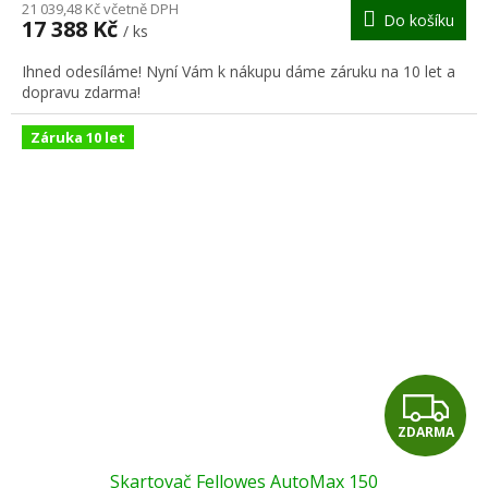
M
21 039,48 Kč včetně DPH
Do košíku
17 388 Kč
/ ks
A
Ihned odesíláme! Nyní Vám k nákupu dáme záruku na 10 let a
dopravu zdarma!
Záruka 10 let
Z
ZDARMA
D
Skartovač Fellowes AutoMax 150