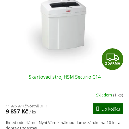
Z
ZDARMA
D
Skartovací stroj HSM Securio C14
A
R
Skladem
(1 ks)
M
11 926,97 Kč včetně DPH
Do košíku
9 857 Kč
/ ks
A
Ihned odesíláme! Nyní Vám k nákupu dáme záruku na 10 let a
dopravu zdarma!