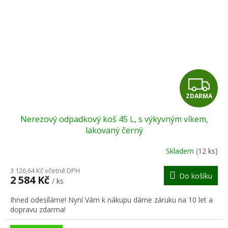
Z
ZDARMA
D
Nerezový odpadkový koš 45 L, s výkyvným víkem,
A
lakovaný černý
R
Skladem
(12 ks)
M
3 126,64 Kč včetně DPH
Do košíku
2 584 Kč
/ ks
A
Ihned odesíláme! Nyní Vám k nákupu dáme záruku na 10 let a
dopravu zdarma!