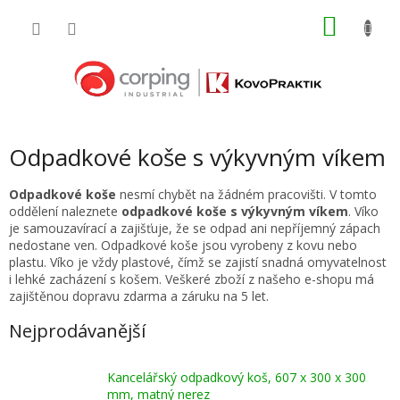
Přejít
NÁKU
na
obsah
KOŠÍK
Odpadkové koše s výkyvným víkem
Odpadkové koše
nesmí chybět na žádném pracovišti. V tomto
oddělení naleznete
odpadkové koše s výkyvným víkem
. Víko
je samouzavírací a zajišťuje, že se odpad ani nepříjemný zápach
nedostane ven. Odpadkové koše jsou vyrobeny z kovu nebo
plastu. Víko je vždy plastové, čímž se zajistí snadná omyvatelnost
i lehké zacházení s košem. Veškeré zboží z našeho e-shopu má
zajištěnou dopravu zdarma a záruku na 5 let.
Nejprodávanější
Kancelářský odpadkový koš, 607 x 300 x 300
mm, matný nerez