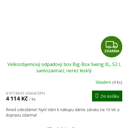
Z
ZDARMA
D
Velkoobjemový odpadový box Big-Box Swing XL, 52 l,
A
samozavírací, nerez lesklý
R
Skladem
(4 ks)
M
4 977,94 Kč včetně DPH
Do košíku
4 114 Kč
/ ks
A
Ihned odesíláme! Nyní Vám k nákupu dáme záruku na 10 let a
dopravu zdarma!