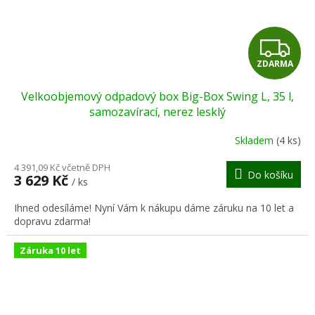
Z
ZDARMA
D
Velkoobjemový odpadový box Big-Box Swing L, 35 l,
A
samozavírací, nerez lesklý
R
Skladem
(4 ks)
M
4 391,09 Kč včetně DPH
Do košíku
3 629 Kč
/ ks
A
Ihned odesíláme! Nyní Vám k nákupu dáme záruku na 10 let a
dopravu zdarma!
Záruka 10 let