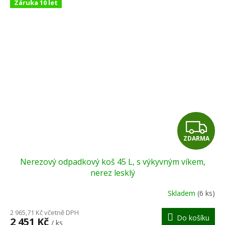
Záruka 10 let
Z
ZDARMA
D
Nerezový odpadkový koš 45 L, s výkyvným víkem,
A
nerez lesklý
R
Skladem
(6 ks)
M
2 965,71 Kč včetně DPH
Do košíku
2 451 Kč
/ ks