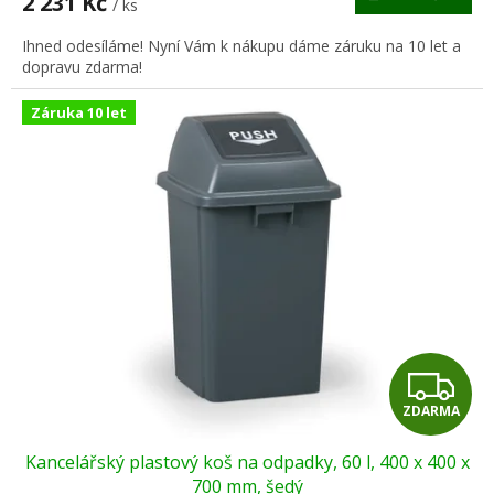
2 231 Kč
/ ks
A
Ihned odesíláme! Nyní Vám k nákupu dáme záruku na 10 let a
dopravu zdarma!
Záruka 10 let
Z
ZDARMA
D
Kancelářský plastový koš na odpadky, 60 l, 400 x 400 x
A
700 mm, šedý