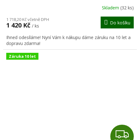
R
Skladem
(32 ks)
M
1 718,20 Kč včetně DPH
Do košíku
1 420 Kč
/ ks
A
Ihned odesíláme! Nyní Vám k nákupu dáme záruku na 10 let a
dopravu zdarma!
Záruka 10 let
Z