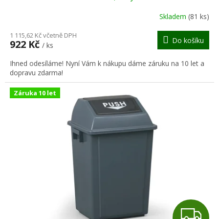
R
Skladem
(81 ks)
M
1 115,62 Kč včetně DPH
Do košíku
922 Kč
/ ks
A
Ihned odesíláme! Nyní Vám k nákupu dáme záruku na 10 let a
dopravu zdarma!
Záruka 10 let
Z