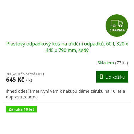
Z
ZDARMA
D
Plastový odpadkový koš na třídění odpadků, 60 l, 320 x
A
440 x 790 mm, šedý
R
Skladem
(77 ks)
M
780,45 Kč včetně DPH
Do košíku
645 Kč
/ ks
A
Ihned odesíláme! Nyní Vám k nákupu dáme záruku na 10 let a
dopravu zdarma!
Záruka 10 let