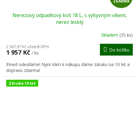
ZDARMA
D
Nerezový odpadkový koš 18 L, s výkyvným víkem,
A
nerez lesklý
R
Skladem
(35 ks)
M
2 367,97 Kč včetně DPH
Do košíku
1 957 Kč
/ ks
A
Ihned odesíláme! Nyní Vám k nákupu dáme záruku na 10 let a
dopravu zdarma!
Záruka 10 let