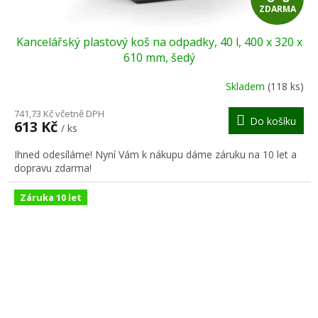
ZDARMA
D
Kancelářský plastový koš na odpadky, 40 l, 400 x 320 x
A
610 mm, šedý
R
Skladem
(118 ks)
M
741,73 Kč včetně DPH
Do košíku
613 Kč
/ ks
A
Ihned odesíláme! Nyní Vám k nákupu dáme záruku na 10 let a
dopravu zdarma!
Záruka 10 let