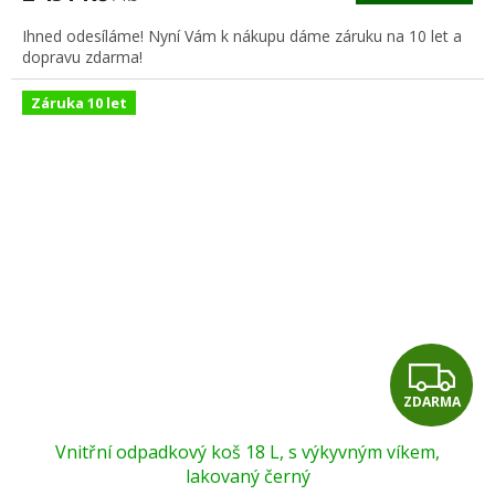
A
Ihned odesíláme! Nyní Vám k nákupu dáme záruku na 10 let a
dopravu zdarma!
Záruka 10 let
Z
ZDARMA
D
Vnitřní odpadkový koš 18 L, s výkyvným víkem,
A
lakovaný černý