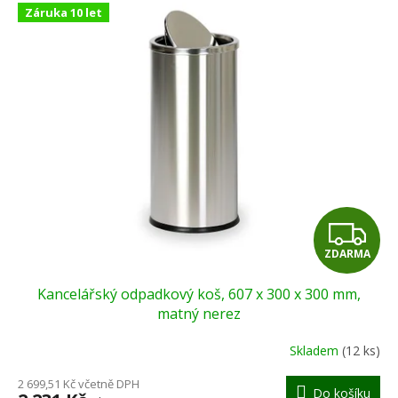
V
r
Záruka 10 let
ý
o
p
d
i
u
s
k
p
t
r
ů
o
d
u
k
t
Z
ů
ZDARMA
D
Kancelářský odpadkový koš, 607 x 300 x 300 mm,
A
matný nerez
R
Skladem
(12 ks)
M
2 699,51 Kč včetně DPH
Do košíku