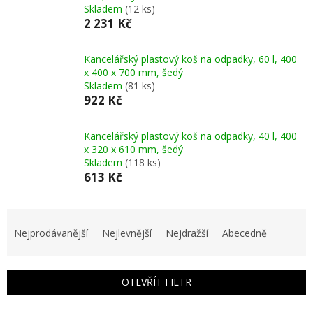
Skladem
(12 ks)
2 231 Kč
Kancelářský plastový koš na odpadky, 60 l, 400
x 400 x 700 mm, šedý
Skladem
(81 ks)
922 Kč
Kancelářský plastový koš na odpadky, 40 l, 400
x 320 x 610 mm, šedý
Skladem
(118 ks)
613 Kč
Ř
a
Nejprodávanější
Nejlevnější
Nejdražší
Abecedně
z
e
n
OTEVŘÍT FILTR
í
p