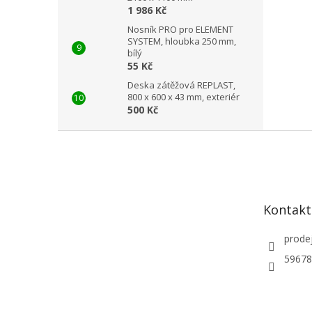
1 986 Kč
Nosník PRO pro ELEMENT
SYSTEM, hloubka 250 mm,
bílý
55 Kč
Deska zátěžová REPLAST,
800 x 600 x 43 mm, exteriér
500 Kč
Z
á
p
a
t
Kontakt
í
prode
59678