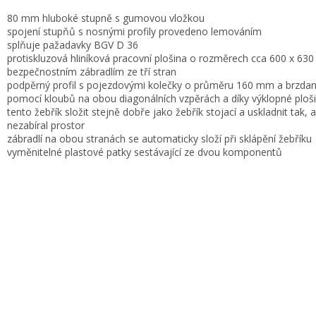
80 mm hluboké stupně s gumovou vložkou
spojení stupňů s nosnými profily provedeno lemováním
splňuje pažadavky BGV D 36
protiskluzová hliníková pracovní plošina o rozměrech cca 600 x 63
bezpečnostním zábradlím ze tří stran
podpěrný profil s pojezdovými kolečky o průměru 160 mm a brzda
pomocí kloubů na obou diagonálních vzpěrách a díky výklopné ploši
tento žebřík složit stejně dobře jako žebřík stojací a uskladnit tak, 
nezabíral prostor
zábradlí na obou stranách se automaticky složí při sklápění žebříku
vyměnitelné plastové patky sestávající ze dvou komponentů