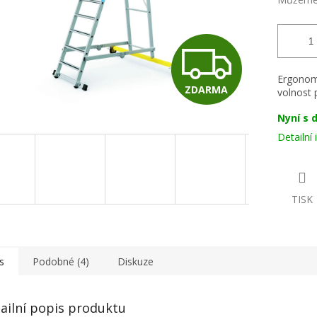
Z
Ergonomi
ZDARMA
volnost 
D
Nyní s 
Detailní
A
R
TISK
M
s
Podobné (4)
Diskuze
A
ailní popis produktu