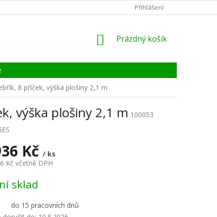
KONTAKTY
ZÁRUKA, SERVIS, REKLAMACE
Přihlášení
CERTIFIKÁT
NÁKUPNÍ
Prázdný košík
KOŠÍK
e
ebřík, 8 příček, výška plošiny 2,1 m
ek, výška plošiny 2,1 m
100053
GES
936 Kč
/ ks
56 Kč včetně DPH
ní sklad
do 15 pracovních dnů
doručit do:
10.8.2026