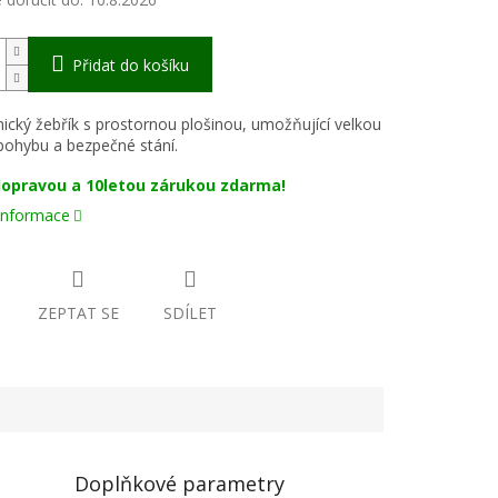
Přidat do košíku
cký žebřík s prostornou plošinou, umožňující velkou
pohybu a bezpečné stání.
dopravou a 10letou zárukou zdarma!
 informace
ZEPTAT SE
SDÍLET
Doplňkové parametry