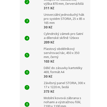
výška 870 mm, červená/bílá
311 Kč
Univerzální jednoduchý hák
pro systém STORIA, 25 x 85 x
165 mm
30 Kč
Cylindrický zámek pro šatní
a dílenské skříně 126xxx
209 Kč
Plastový obdélníkový
servírovací tác, 450 x 350
mm, černý
103 Kč
Dělič do zásuvky kartotéky
469, formát A4
30 Kč
Závěsný panel STORIA, 300 x
17 x 1220 m, šedá
373 Kč
Mobilní kovová zábrana s
nohami a výstražnou fólií,
2100 x 1100 mm