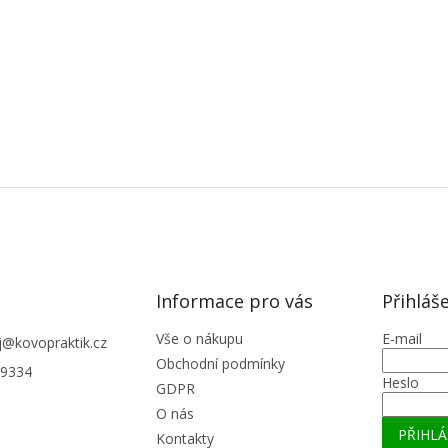
Informace pro vás
Přihláš
Vše o nákupu
E-mail
j
@
kovopraktik.cz
Obchodní podmínky
9334
Heslo
GDPR
O nás
PŘIHLÁ
Kontakty