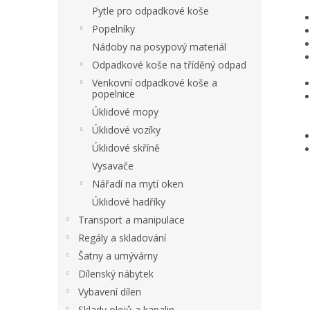
Pytle pro odpadkové koše
Popelníky
Nádoby na posypový materiál
Odpadkové koše na tříděný odpad
Venkovní odpadkové koše a
popelnice
Úklidové mopy
Úklidové vozíky
Úklidové skříně
Vysavače
Nářadí na mytí oken
Úklidové hadříky
Transport a manipulace
Regály a skladování
Šatny a umývárny
Dílenský nábytek
Vybavení dílen
Sklady olejů a kapalin