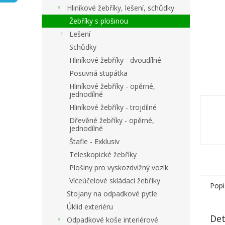
n
Hliníkové žebříky, lešení, schůdky
e
Žebříky s plošinou
l
Lešení
Schůdky
Hliníkové žebříky - dvoudílné
Posuvná stupátka
Hliníkové žebříky - opěrné,
jednodílné
Hliníkové žebříky - trojdílné
Dřevěné žebříky - opěrné,
jednodílné
Štafle - Exklusiv
Teleskopické žebříky
Plošiny pro vyskozdvižný vozík
Víceúčelové skládací žebříky
Popi
Stojany na odpadkové pytle
Úklid exteriéru
Det
Odpadkové koše interiérové