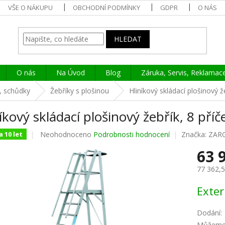
VŠE O NÁKUPU
OBCHODNÍ PODMÍNKY
GDPR
O NÁS
HLEDAT
O nás
Na Úvod
Blog
Záruka, Servis, Reklamac
í, schůdky
Žebříky s plošinou
Hliníkový skládací plošinový ž
íkový skládací plošinový žebřík, 8 příč
Průměrné
Neohodnoceno
Podrobnosti hodnocení
Značka:
ZAR
 10 let
hodnocení
63 
produktu
je
77 362,
0,0
z
Měrná
Exter
5
cena:
hvězdiček.
Dodání
:
Můžeme 