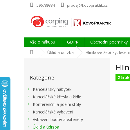
Přejít
596789334
prodej@kovopraktik.cz
na
obsah
Vše o nákupu
GDPR
Obchodní podmínky
Domů
Úklid a údržba
Hliníkové žebříky, lešen
P
Hlin
o
Přeskočit
s
Kategorie
kategorie
Záruka
t
r
Kancelářský nábytek
a
Kancelářské křesla a židle
n
Konferenční a jídelní stoly
n
í
Kancelářské vybavení
p
Vybavení budov a exteriéry
a
Úklid a údržba