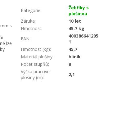
Žebříky s
Kategorie
:
plošinou
Záruka
:
10 let
0 mm s
Hmotnost
:
45.7 kg
400386641205
mi
EAN
:
1
ně lze
aby
Hmotnost (kg)
:
45,7
Materiál plošiny
:
hliník
Počet stupňů
:
8
Výška pracovní
2,1
plošiny (m)
: