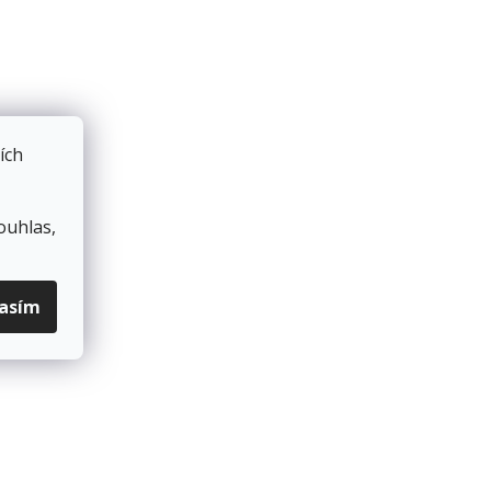
ích
ouhlas,
lasím