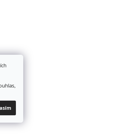
ích
ouhlas,
lasím