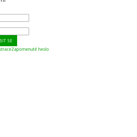
SIT SE
strace
Zapomenuté heslo