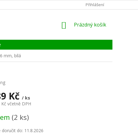
KONTAKTY
ZÁRUKA, SERVIS, REKLAMACE
Přihlášení
CERTIFIKÁT
NÁKUPNÍ
Prázdný košík
KOŠÍK
e
6 mm, bílá
ing
89 Kč
/ ks
9 Kč včetně DPH
dem
(2 ks)
doručit do:
11.8.2026