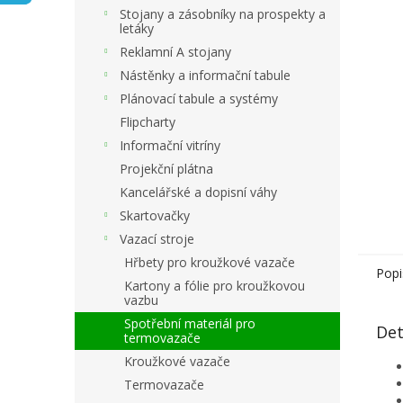
n
Stojany a zásobníky na prospekty a
e
letáky
l
Reklamní A stojany
Nástěnky a informační tabule
Plánovací tabule a systémy
Flipcharty
Informační vitríny
Projekční plátna
Kancelářské a dopisní váhy
Skartovačky
Vazací stroje
Hřbety pro kroužkové vazače
Popi
Kartony a fólie pro kroužkovou
vazbu
Spotřební materiál pro
Det
termovazače
Kroužkové vazače
Termovazače