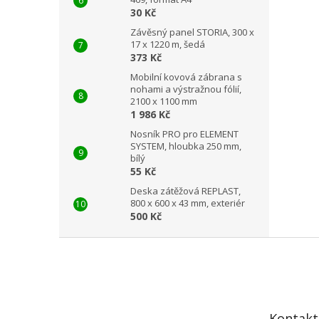
30 Kč
Závěsný panel STORIA, 300 x
17 x 1220 m, šedá
373 Kč
Mobilní kovová zábrana s
nohami a výstražnou fólií,
2100 x 1100 mm
1 986 Kč
Nosník PRO pro ELEMENT
SYSTEM, hloubka 250 mm,
bílý
55 Kč
Deska zátěžová REPLAST,
800 x 600 x 43 mm, exteriér
500 Kč
Z
á
p
a
t
Kontakt