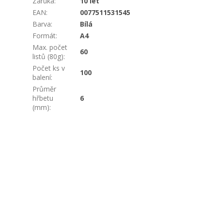
Záruka
:
10 let
EAN
:
0077511531545
Barva
:
Bílá
Formát
:
A4
Max. počet
60
listů (80g)
:
Počet ks v
100
balení
:
Průměr
hřbetu
6
(mm)
: