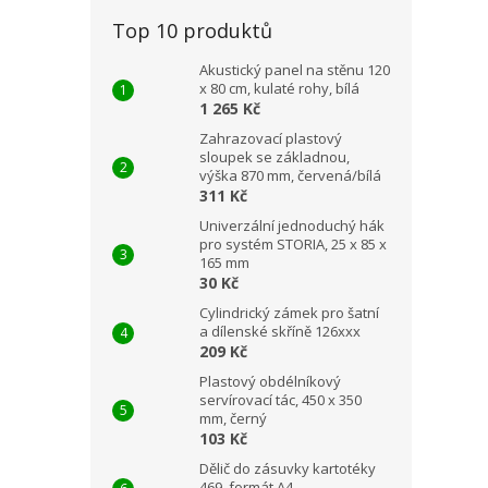
Top 10 produktů
Akustický panel na stěnu 120
x 80 cm, kulaté rohy, bílá
1 265 Kč
Zahrazovací plastový
sloupek se základnou,
výška 870 mm, červená/bílá
311 Kč
Univerzální jednoduchý hák
pro systém STORIA, 25 x 85 x
165 mm
30 Kč
Cylindrický zámek pro šatní
a dílenské skříně 126xxx
209 Kč
Plastový obdélníkový
servírovací tác, 450 x 350
mm, černý
103 Kč
Dělič do zásuvky kartotéky
469, formát A4