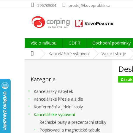
Přejít
596789334
prodej@kovopraktik.cz
na
obsah
Vše o nákupu
GDPR
Obchodní podmínky
Domů
Kancelářské vybavení
Vazací stroje
P
Des
o
Přeskočit
s
Kategorie
kategorie
Záruka
t
r
Kancelářský nábytek
a
Kancelářské křesla a židle
n
Konferenční a jídelní stoly
n
í
Kancelářské vybavení
p
Řečnické pulty a prezentační stolky
a
Popisovací a magnetické tabule