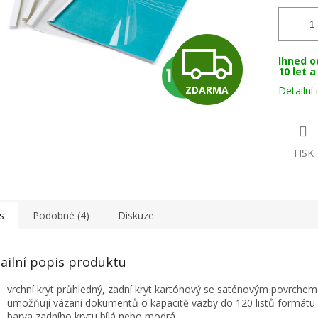
Z
Ihned o
10 let 
ZDARMA
Detailní
D
A
TISK
R
s
Podobné (4)
Diskuze
M
ailní popis produktu
vrchní kryt průhledný, zadní kryt kartónový se saténovým povrchem
A
umožňují vázaní dokumentů o kapacitě vazby do 120 listů formátu 
barva zadního krytu bílá nebo modrá