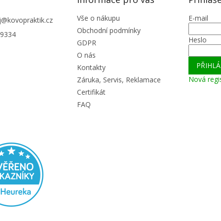
Vše o nákupu
E-mail
j
@
kovopraktik.cz
Obchodní podmínky
9334
Heslo
GDPR
O nás
PŘIHLÁ
Kontakty
Nová regi
Záruka, Servis, Reklamace
Certifikát
FAQ