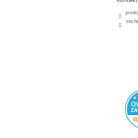
í
prode
59678