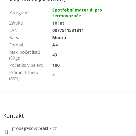
Spotřební materiál pro
Kategorie
:
termovazače
Záruka
:
10 let
EAN
:
0077511531811
Barva
:
Modrá
Formát
:
A4
Max. počet listů
43
(80g)
:
Počet ks v balení
:
100
Průměr hřbetu
4
(mm)
:
Z
á
p
a
Kontakt
t
í
prodej
@
kovopraktik.cz