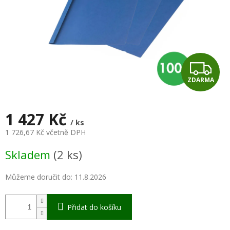
Z
ZDARMA
D
A
1 427 Kč
/ ks
R
1 726,67 Kč včetně DPH
Měrná
M
Skladem
(2 ks)
cena:
A
Můžeme doručit do:
11.8.2026
Přidat do košíku