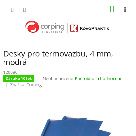
Přejít
NÁKU
na
obsah
KOŠÍK
Desky pro termovazbu, 4 mm,
modrá
120086
Průměrné
Neohodnoceno
Podrobnosti hodnocení
Záruka 10 let
hodnocení
Značka:
Corping
produktu
je
0,0
z
5
hvězdiček.