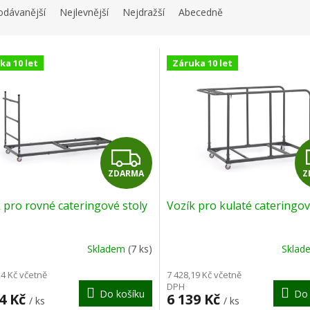
odávanější
Nejlevnější
Nejdražší
Abecedně
ka 10 let
Záruka 10 let
Z
ZDARMA
Z
D
 pro rovné cateringové stoly
Vozík pro kulaté cateringov
A
R
Skladem
(7 ks)
Skla
M
24 Kč včetně
7 428,19 Kč včetně
DPH
Do košíku
Do 
A
44 Kč
6 139 Kč
/ ks
/ ks