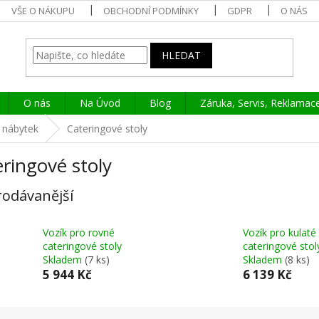
VŠE O NÁKUPU
OBCHODNÍ PODMÍNKY
GDPR
O NÁS
HLEDAT
O nás
Na Úvod
Blog
Záruka, Servis, Reklamac
 nábytek
Cateringové stoly
ringové stoly
rodávanější
Vozík pro rovné
Vozík pro kulaté
cateringové stoly
cateringové stol
Skladem
(7 ks)
Skladem
(8 ks)
5 944 Kč
6 139 Kč