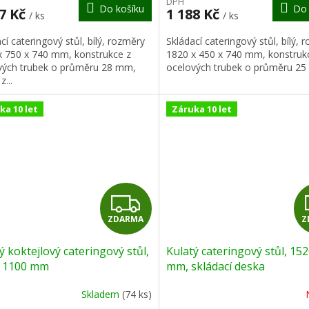
DPH
Do košíku
Do 
A
47 Kč
1 188 Kč
/ ks
/ ks
cí cateringový stůl, bílý, rozměry
Skládací cateringový stůl, bílý, 
x 750 x 740 mm, konstrukce z
1820 x 450 x 740 mm, konstruk
vých trubek o průměru 28 mm,
ocelových trubek o průměru 25 
z...
ka 10 let
Záruka 10 let
Z
ZDARMA
Z
D
ý koktejlový cateringový stůl,
Kulatý cateringový stůl, 152
A
x 1100 mm
mm, skládací deska
R
Skladem
(74 ks)