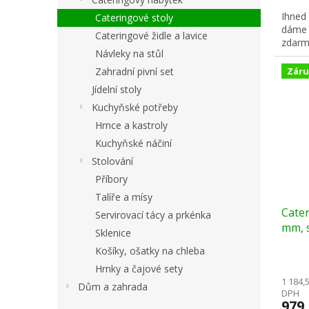
Ihned
Cateringové stoly
dáme 
Cateringové židle a lavice
zdarm
Návleky na stůl
Záru
Zahradní pivní set
Jídelní stoly
Kuchyňské potřeby
Hrnce a kastroly
Kuchyňské náčiní
Stolování
Příbory
Talíře a mísy
Cater
Servirovací tácy a prkénka
mm, s
Sklenice
Košíky, ošatky na chleba
Hrnky a čajové sety
1 184,
Dům a zahrada
DPH
979