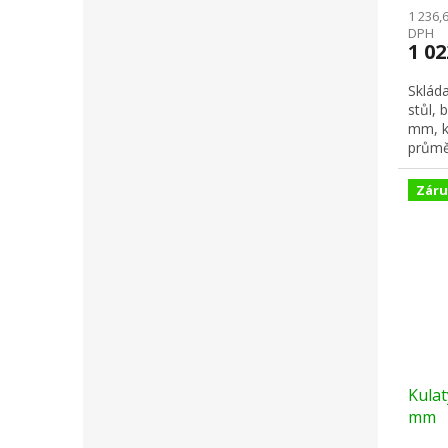
1 236,
DPH
1 0
Skláda
stůl, 
mm, k
průměr
Záru
Kulat
mm