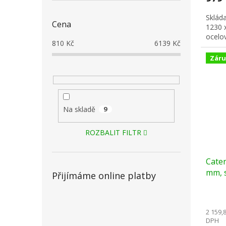
Skláda
Cena
1230 
ocelo
810
Kč
6139
Kč
Záru
Na skladě
9
ROZBALIT FILTR
Cater
mm, s
Přijímáme online platby
2 159,
DPH