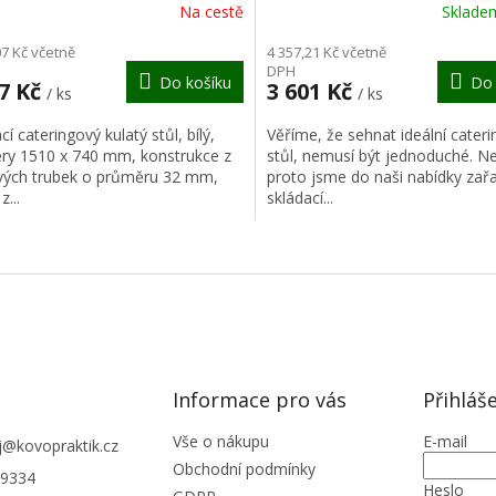
R
Na cestě
Sklad
M
07 Kč včetně
4 357,21 Kč včetně
DPH
Do košíku
Do 
A
67 Kč
3 601 Kč
/ ks
/ ks
cí cateringový kulatý stůl, bílý,
Věříme, že sehnat ideální cater
ry 1510 x 740 mm, konstrukce z
stůl, nemusí být jednoduché. N
vých trubek o průměru 32 mm,
proto jsme do naši nabídky zařad
z...
skládací...
O
v
l
á
d
a
c
í
Informace pro vás
Přihláš
p
r
Vše o nákupu
E-mail
j
@
kovopraktik.cz
v
Obchodní podmínky
9334
k
Heslo