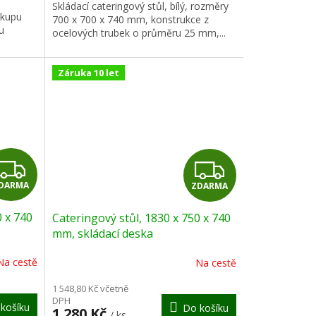
Skládací cateringový stůl, bílý, rozměry
ákupu
700 x 700 x 740 mm, konstrukce z
u
ocelových trubek o průměru 25 mm,...
Záruka 10 let
Z
Z
DARMA
ZDARMA
D
D
0 x 740
Cateringový stůl, 1830 x 750 x 740
A
A
mm, skládací deska
R
R
Na cestě
Na cestě
M
M
1 548,80 Kč včetně
DPH
košíku
Do košíku
1 280 Kč
/ ks