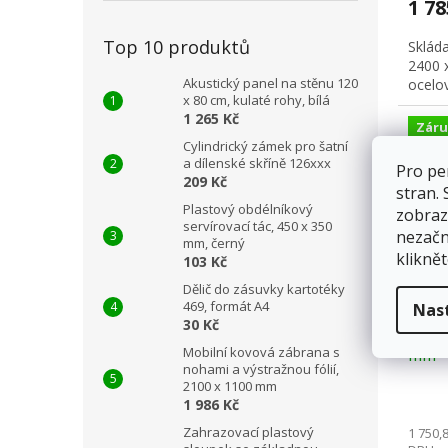
1 7
Top 10 produktů
Skláda
2400 
Akustický panel na stěnu 120
ocelo
x 80 cm, kulaté rohy, bílá
1 265 Kč
Záru
Cylindrický zámek pro šatní
a dílenské skříně 126xxx
Pro pe
209 Kč
stran.
Plastový obdélníkový
zobraz
servírovací tác, 450 x 350
nezačn
mm, černý
kliknět
103 Kč
Dělič do zásuvky kartotéky
469, formát A4
Nas
30 Kč
Cater
Mobilní kovová zábrana s
mm
nohami a výstražnou fólií,
2100 x 1100 mm
1 986 Kč
Zahrazovací plastový
1 750,