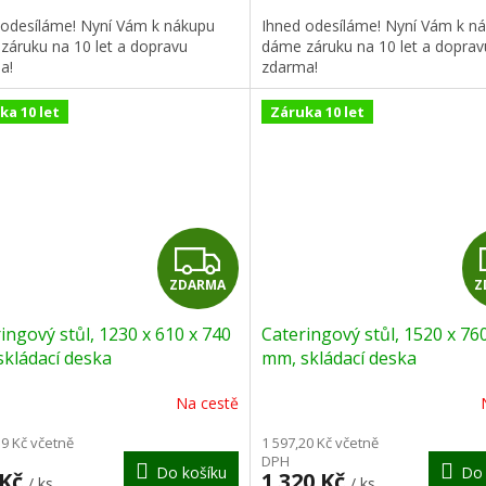
 odesíláme! Nyní Vám k nákupu
Ihned odesíláme! Nyní Vám k n
záruku na 10 let a dopravu
dáme záruku na 10 let a doprav
a!
zdarma!
ka 10 let
Záruka 10 let
Z
ZDARMA
Z
D
ingový stůl, 1230 x 610 x 740
Cateringový stůl, 1520 x 76
A
kládací deska
mm, skládací deska
R
Na cestě
M
59 Kč včetně
1 597,20 Kč včetně
DPH
Do košíku
Do 
 Kč
1 320 Kč
/ ks
/ ks