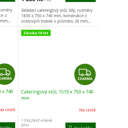
A
A
rozměry
Skládací cateringový stůl, bílý, rozměry
ce z
1830 x 750 x 740 mm, konstrukce z
mm,...
ocelových trubek o průměru 28 mm,...
Záruka 10 let
Z
Z
DARMA
ZDARMA
D
D
0 x 740
Cateringový stůl, 1510 x 750 x 740
A
A
mm
R
R
Na cestě
Na cestě
M
M
1 534,28 Kč včetně
DPH
košíku