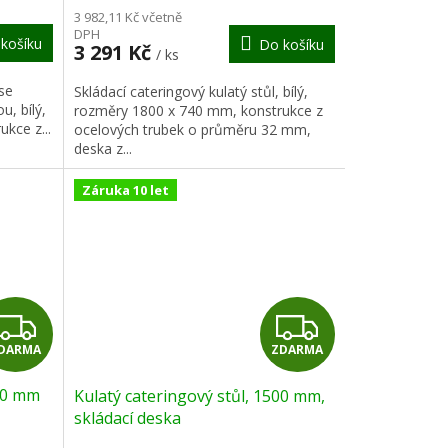
M
M
3 982,11 Kč včetně
DPH
košíku
Do košíku
A
A
3 291 Kč
/ ks
 se
Skládací cateringový kulatý stůl, bílý,
u, bílý,
rozměry 1800 x 740 mm, konstrukce z
kce z...
ocelových trubek o průměru 32 mm,
deska z...
Záruka 10 let
Z
Z
DARMA
ZDARMA
D
D
500 mm
Kulatý cateringový stůl, 1500 mm,
A
A
skládací deska