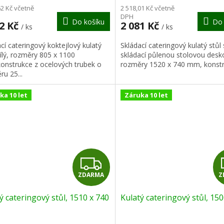
M
62 Kč včetně
2 518,01 Kč včetně
DPH
Do košíku
Do 
A
22 Kč
2 081 Kč
/ ks
/ ks
cí cateringový koktejlový kulatý
Skládací cateringový kulatý stůl
bílý, rozměry 805 x 1100
skládací půlenou stolovou desko
onstrukce z ocelových trubek o
rozměry 1520 x 740 mm, konstru
u 25...
ka 10 let
Záruka 10 let
Z
ZDARMA
Z
D
ý cateringový stůl, 1510 x 740
Kulatý cateringový stůl, 1
A