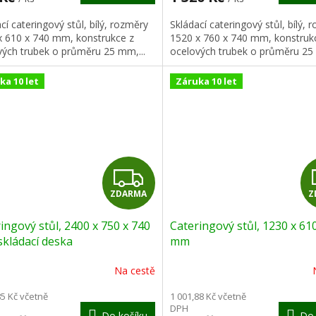
A
cí cateringový stůl, bílý, rozměry
Skládací cateringový stůl, bílý, 
x 610 x 740 mm, konstrukce z
1520 x 760 x 740 mm, konstruk
vých trubek o průměru 25 mm,...
ocelových trubek o průměru 25 
ka 10 let
Záruka 10 let
Z
ZDARMA
Z
D
ingový stůl, 2400 x 750 x 740
Cateringový stůl, 1230 x 61
A
kládací deska
mm
R
Na cestě
M
85 Kč včetně
1 001,88 Kč včetně
DPH
Do košíku
Do 