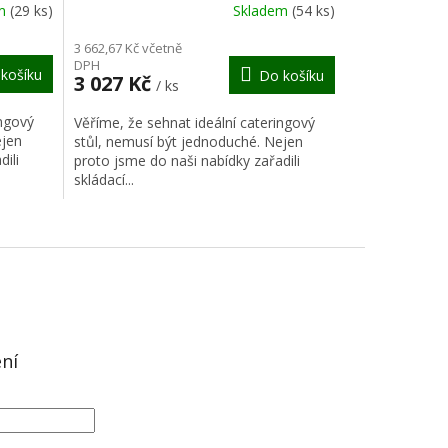
R
R
em
(29 ks)
Skladem
(54 ks)
M
M
3 662,67 Kč včetně
DPH
košíku
Do košíku
A
A
3 027 Kč
/ ks
ingový
Věříme, že sehnat ideální cateringový
ejen
stůl, nemusí být jednoduché. Nejen
ili
proto jsme do naši nabídky zařadili
skládací...
ení