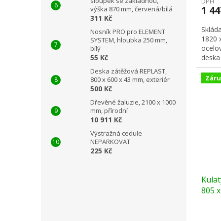
sloupek se základnou,
DPH
1 4
výška 870 mm, červená/bílá
311 Kč
Skláda
Nosník PRO pro ELEMENT
1820 
SYSTEM, hloubka 250 mm,
ocelo
bílý
deska 
55 Kč
Deska zátěžová REPLAST,
Záru
800 x 600 x 43 mm, exteriér
500 Kč
Dřevěné žaluzie, 2100 x 1000
mm, přírodní
10 911 Kč
Výstražná cedule
NEPARKOVAT
225 Kč
Kulat
805 