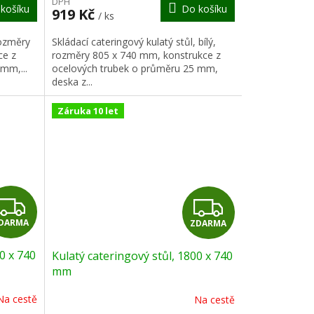
DPH
košíku
Do košíku
A
A
919 Kč
/ ks
rozměry
Skládací cateringový kulatý stůl, bílý,
ce z
rozměry 805 x 740 mm, konstrukce z
mm,...
ocelových trubek o průměru 25 mm,
deska z...
Záruka 10 let
Z
Z
DARMA
ZDARMA
D
D
0 x 740
Kulatý cateringový stůl, 1800 x 740
A
A
mm
R
R
Na cestě
Na cestě