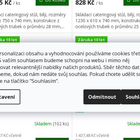
A
85 Kč
828 Kč
/ ks
/ ks
cí cateringový stůl, bílý, rozměry
Skládací cateringový stůl, bílý, 
x 750 x 740 mm, konstrukce z
1230 x 610 x 740 mm, konstruk
vých trubek o průměru 28 mm,...
ocelových trubek o průměru 25 
ka 10 let
Záruka 10 let
rsonalizaci obsahu a vyhodnocování používáme cookies třet
 S vaším souhlasem budeme schopni na webu i mimo něj
ovat relevantnější nabídky našich produktů. Sběr těchto dat
eme, dokud nám nedáte svůj souhlas. Pokud chcete udělit s
Z
e na tlačítko "Souhlasím".
ZDARMA
Z
D
tavení
Odmítnout
Souh
ingový stůl, 1820 x 750 x 740
Cateringový stůl, 1820 x 45
A
mm
R
Skladem
(102 ks)
Skla
M
87 Kč včetně
1 437,48 Kč včetně