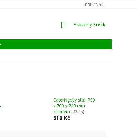
KONTAKTY
ZÁRUKA, SERVIS, REKLAMACE
Přihlášení
CERTIFIKÁT
NÁKUPNÍ
Prázdný košík
KOŠÍK
e
Cateringový stůl, 700
y
x 700 x 740 mm
Skladem
(73 ks)
810 Kč