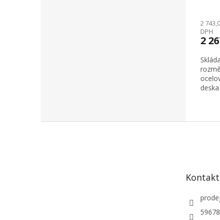
2 743,
DPH
2 2
Skláda
rozmě
ocelo
deska 
Z
á
p
a
t
Kontakt
í
prode
59678