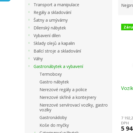
n
a
Transport a manipulace
Nejpr
e
z
Regály a skladování
l
e
Šatny a umývárny
V
n
Záru
Dílenský nábytek
ý
í
Vybavení dílen
p
p
i
r
Sklady olejů a kapalin
s
o
Balící stroje a skladování
p
d
Váhy
r
u
Gastronábytek a vybavení
o
k
Termoboxy
d
t
u
ů
Gastro nábytek
Vozík
k
Nerezové regály a police
t
Nerezové skříně a kontejnery
ů
Nerezové servírovací vozíky, gastro
vozíky
Gastronádoby
7 192,
DPH
Koše do myčky
5 9
Cateringový nábytek