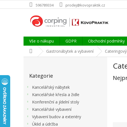
Přejít
596789334
prodej@kovopraktik.cz
na
obsah
Vše o nákupu
GDPR
Obchodní podmínky
Domů
Gastronábytek a vybavení
Cateringový
P
Cate
o
Přeskočit
s
Kategorie
kategorie
Nejp
t
r
Kancelářský nábytek
a
Kancelářské křesla a židle
n
Konferenční a jídelní stoly
n
í
Kancelářské vybavení
p
Vybavení budov a exteriéry
a
Ř
Úklid a údržba