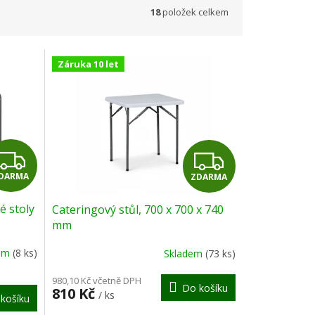
18
položek celkem
Záruka 10 let
Z
Z
DARMA
ZDARMA
D
D
é stoly
Cateringový stůl, 700 x 700 x 740
A
A
mm
R
R
dem
(8 ks)
Skladem
(73 ks)
M
M
980,10 Kč včetně DPH
Do košíku
810 Kč
/ ks
košíku
A
A