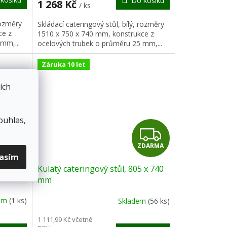
Do košíku
A
A
1 268 Kč
/ ks
rozměry
Skládací cateringový stůl, bílý, rozměry
ce z
1510 x 750 x 740 mm, konstrukce z
mm,...
ocelových trubek o průměru 25 mm,...
Záruka 10 let
ích
ouhlas,
Z
Z
DARMA
ZDARMA
D
D
lasím
0 x 740
Kulatý cateringový stůl, 805 x 740
A
A
mm
R
R
dem
(1 ks)
Skladem
(56 ks)
M
M
1 111,99 Kč včetně