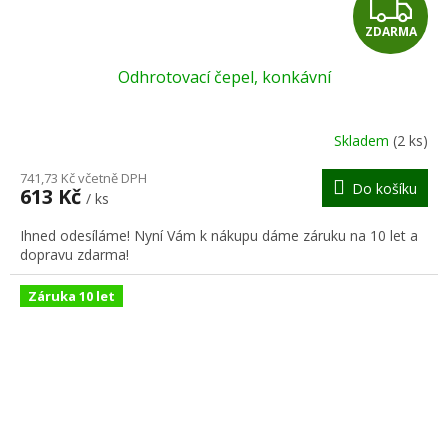
Z
ZDARMA
D
Odhrotovací čepel, konkávní
A
R
Skladem
(2 ks)
M
741,73 Kč včetně DPH
Do košíku
613 Kč
/ ks
A
Ihned odesíláme! Nyní Vám k nákupu dáme záruku na 10 let a
dopravu zdarma!
Záruka 10 let