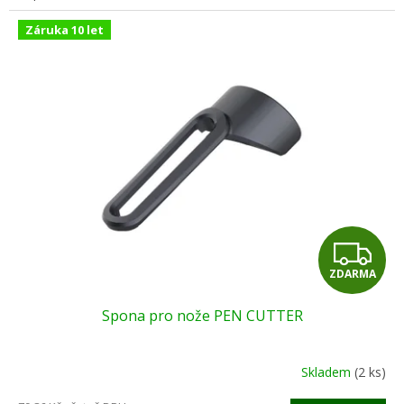
Záruka 10 let
Z
ZDARMA
D
Spona pro nože PEN CUTTER
A
R
Skladem
(2 ks)