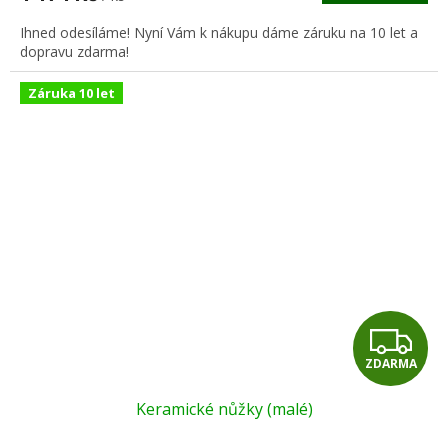
A
Ihned odesíláme! Nyní Vám k nákupu dáme záruku na 10 let a
dopravu zdarma!
Záruka 10 let
Z
ZDARMA
D
Keramické nůžky (malé)
A