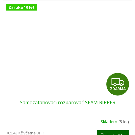
Záruka 10 let
Z
ZDARMA
D
Samozatahovací rozparovač SEAM RIPPER
A
R
Skladem
(3 ks)
M
705,43 Kč včetně DPH