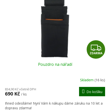
r
s
o
p
d
r
u
o
k
d
t
u
ů
k
t
Z
ů
ZDARMA
D
Pouzdro na nářadí
A
R
Skladem
(16 ks)
M
834,90 Kč včetně DPH
Do košíku
690 Kč
/ ks
A
Ihned odesíláme! Nyní Vám k nákupu dáme záruku na 10 let a
dopravu zdarma!