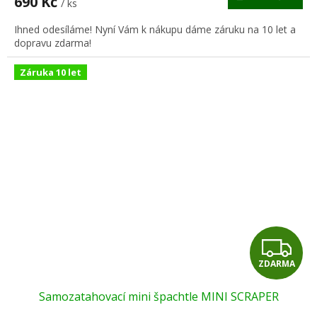
690 Kč
/ ks
A
Ihned odesíláme! Nyní Vám k nákupu dáme záruku na 10 let a
dopravu zdarma!
Záruka 10 let
Z
ZDARMA
D
Samozatahovací mini špachtle MINI SCRAPER
A