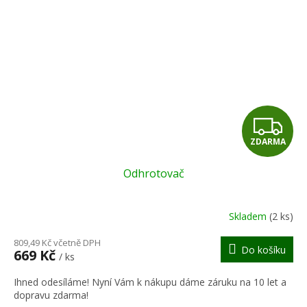
Z
ZDARMA
D
Odhrotovač
A
R
Skladem
(2 ks)
M
809,49 Kč včetně DPH
Do košíku
669 Kč
/ ks
A
Ihned odesíláme! Nyní Vám k nákupu dáme záruku na 10 let a
dopravu zdarma!