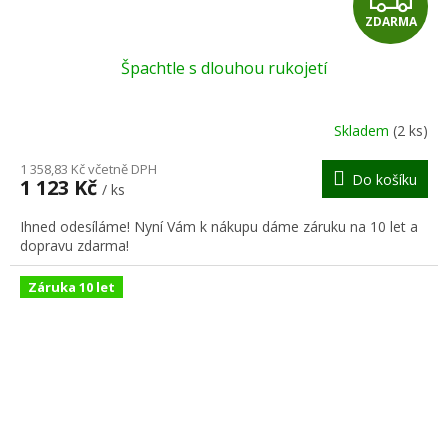
ZDARMA
D
Špachtle s dlouhou rukojetí
A
R
Skladem
(2 ks)
M
1 358,83 Kč včetně DPH
Do košíku
1 123 Kč
/ ks
A
Ihned odesíláme! Nyní Vám k nákupu dáme záruku na 10 let a
dopravu zdarma!
Záruka 10 let