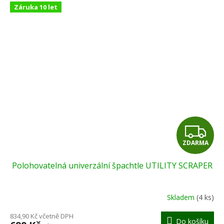
Záruka 10 let
Z
ZDARMA
D
Polohovatelná univerzální špachtle UTILITY SCRAPER
A
R
Skladem
(4 ks)
M
834,90 Kč včetně DPH
Do košíku