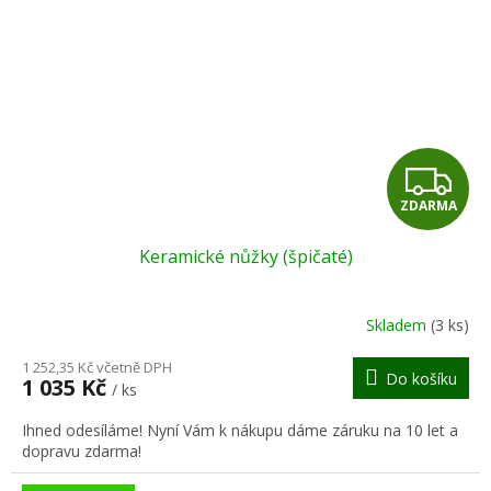
Z
ZDARMA
D
Keramické nůžky (špičaté)
A
R
Skladem
(3 ks)
M
1 252,35 Kč včetně DPH
Do košíku
1 035 Kč
/ ks
A
Ihned odesíláme! Nyní Vám k nákupu dáme záruku na 10 let a
dopravu zdarma!