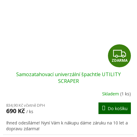
Z
ZDARMA
D
Samozatahovací univerzální špachtle UTILITY
A
SCRAPER
R
Skladem
(1 ks)
M
834,90 Kč včetně DPH
Do košíku
690 Kč
/ ks
A
Ihned odesíláme! Nyní Vám k nákupu dáme záruku na 10 let a
dopravu zdarma!