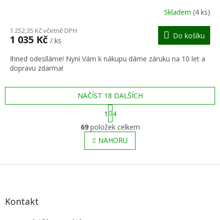
R
Skladem
(4 ks)
M
1 252,35 Kč včetně DPH
Do košíku
1 035 Kč
/ ks
A
Ihned odesíláme! Nyní Vám k nákupu dáme záruku na 10 let a
dopravu zdarma!
NAČÍST 18 DALŠÍCH
S
1
4
t
O
r
69
položek celkem
v
á
l
NAHORU
n
á
k
o
d
v
Z
a
á
c
á
n
í
p
í
p
a
Kontakt
r
t
v