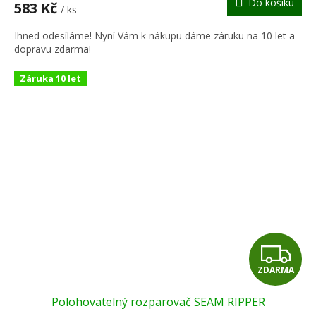
Do košíku
583 Kč
/ ks
A
Ihned odesíláme! Nyní Vám k nákupu dáme záruku na 10 let a
dopravu zdarma!
Záruka 10 let
Z
ZDARMA
D
Polohovatelný rozparovač SEAM RIPPER
A