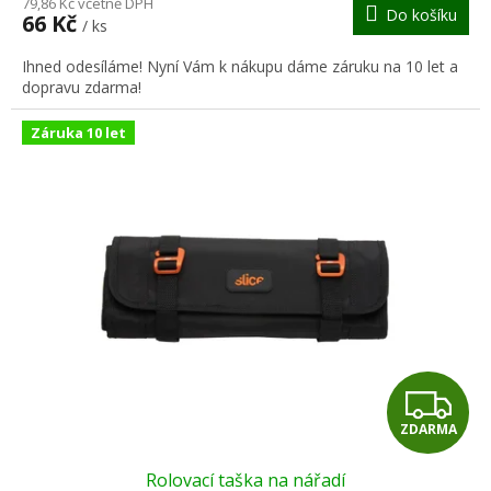
M
79,86 Kč včetně DPH
Do košíku
66 Kč
/ ks
A
Ihned odesíláme! Nyní Vám k nákupu dáme záruku na 10 let a
dopravu zdarma!
Záruka 10 let
Z
ZDARMA
D
Rolovací taška na nářadí