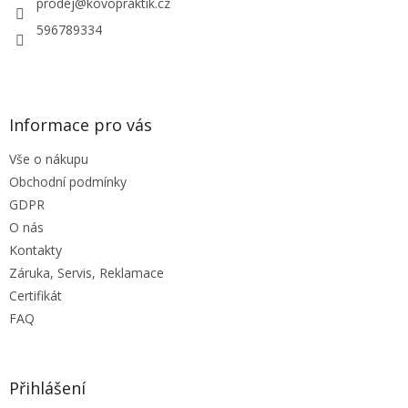
í
prodej
@
kovopraktik.cz
k
y
596789334
v
ý
p
i
s
Informace pro vás
u
Vše o nákupu
Obchodní podmínky
GDPR
O nás
Kontakty
Záruka, Servis, Reklamace
Certifikát
FAQ
Přihlášení