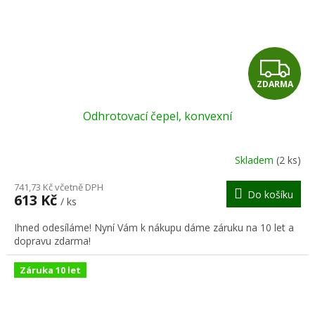
Z
ZDARMA
D
Odhrotovací čepel, konvexní
A
R
Skladem
(2 ks)
M
741,73 Kč včetně DPH
Do košíku
613 Kč
/ ks
A
Ihned odesíláme! Nyní Vám k nákupu dáme záruku na 10 let a
dopravu zdarma!
Záruka 10 let