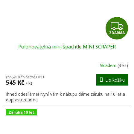
Z
ZDARMA
D
Polohovatelná mini špachtle MINI SCRAPER
A
R
Skladem
(3 ks)
M
659,45 Kč včetně DPH
Do košíku
545 Kč
/ ks
A
Ihned odesíláme! Nyní Vám k nákupu dáme záruku na 10 let a
dopravu zdarma!
Záruka 10 let