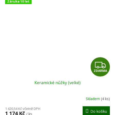
Záruka 10 let
Z
ZDARMA
D
Keramické nůžky (velké)
A
R
Skladem
(4 ks)
M
1 420,54 Kč včetně DPH
Do košíku
1 174 Kč
/ ks