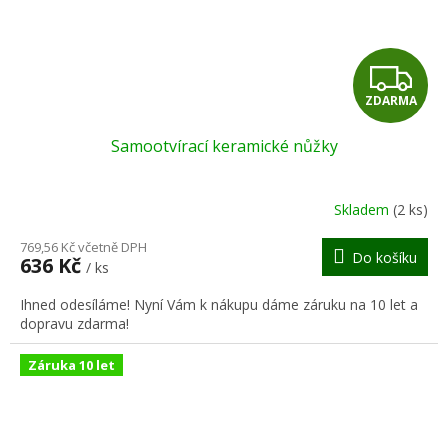
Z
ZDARMA
D
Samootvírací keramické nůžky
A
R
Skladem
(2 ks)
M
769,56 Kč včetně DPH
Do košíku
636 Kč
/ ks
A
Ihned odesíláme! Nyní Vám k nákupu dáme záruku na 10 let a
dopravu zdarma!
Záruka 10 let