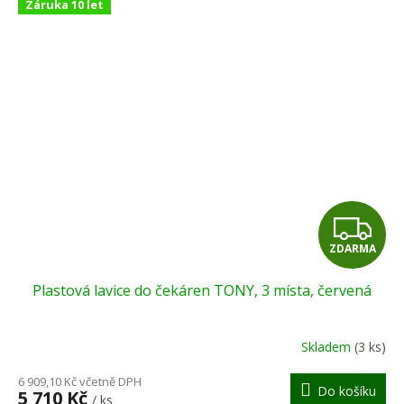
Záruka 10 let
Z
ZDARMA
D
Plastová lavice do čekáren TONY, 3 místa, červená
A
R
Skladem
(3 ks)
M
6 909,10 Kč včetně DPH
Do košíku
5 710 Kč
/ ks