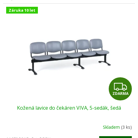
Záruka 10 let
Z
ZDARMA
D
Kožená lavice do čekáren VIVA, 5-sedák, šedá
A
R
Skladem
(3 ks)