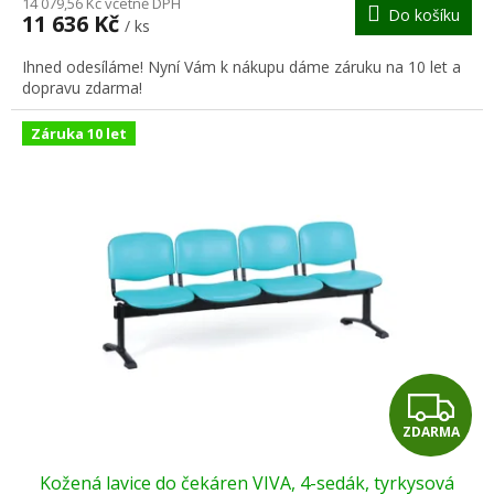
M
14 079,56 Kč včetně DPH
Do košíku
11 636 Kč
/ ks
A
Ihned odesíláme! Nyní Vám k nákupu dáme záruku na 10 let a
dopravu zdarma!
Záruka 10 let
Z
ZDARMA
D
Kožená lavice do čekáren VIVA, 4-sedák, tyrkysová