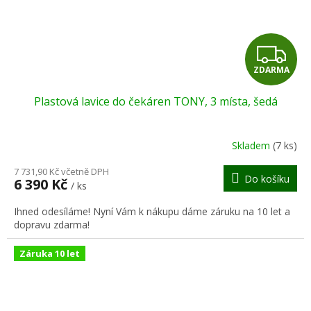
Z
ZDARMA
D
Plastová lavice do čekáren TONY, 3 místa, šedá
A
R
Skladem
(7 ks)
M
7 731,90 Kč včetně DPH
Do košíku
6 390 Kč
/ ks
A
Ihned odesíláme! Nyní Vám k nákupu dáme záruku na 10 let a
dopravu zdarma!
Záruka 10 let