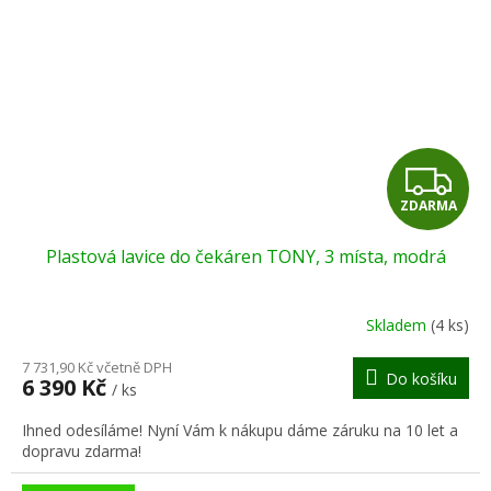
Z
ZDARMA
D
Plastová lavice do čekáren TONY, 3 místa, modrá
A
R
Skladem
(4 ks)
M
7 731,90 Kč včetně DPH
Do košíku
6 390 Kč
/ ks
A
Ihned odesíláme! Nyní Vám k nákupu dáme záruku na 10 let a
dopravu zdarma!