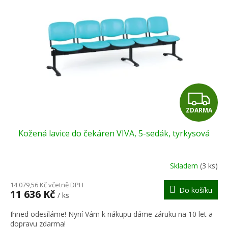
r
s
o
p
d
r
u
o
k
d
t
u
ů
k
t
Z
ů
ZDARMA
D
Kožená lavice do čekáren VIVA, 5-sedák, tyrkysová
A
R
Skladem
(3 ks)
M
14 079,56 Kč včetně DPH
Do košíku
11 636 Kč
/ ks
A
Ihned odesíláme! Nyní Vám k nákupu dáme záruku na 10 let a
dopravu zdarma!