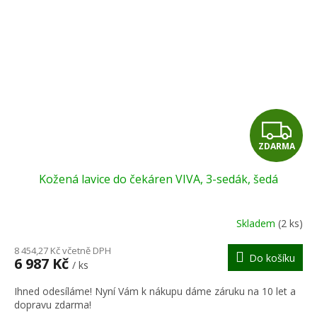
Z
ZDARMA
D
Kožená lavice do čekáren VIVA, 3-sedák, šedá
A
R
Skladem
(2 ks)
M
8 454,27 Kč včetně DPH
Do košíku
6 987 Kč
/ ks
A
Ihned odesíláme! Nyní Vám k nákupu dáme záruku na 10 let a
dopravu zdarma!