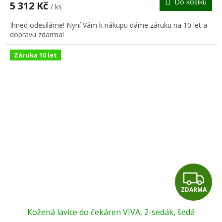
Do košíku
5 312 Kč
/ ks
A
Ihned odesíláme! Nyní Vám k nákupu dáme záruku na 10 let a
dopravu zdarma!
Záruka 10 let
Z
ZDARMA
D
Kožená lavice do čekáren VIVA, 2-sedák, šedá
A