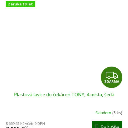
Záruka 10 let
Z
ZDARMA
D
Plastová lavice do čekáren TONY, 4 místa, šedá
A
R
Skladem
(5 ks)
M
8 669,65 Kč včetně DPH
Do košíku