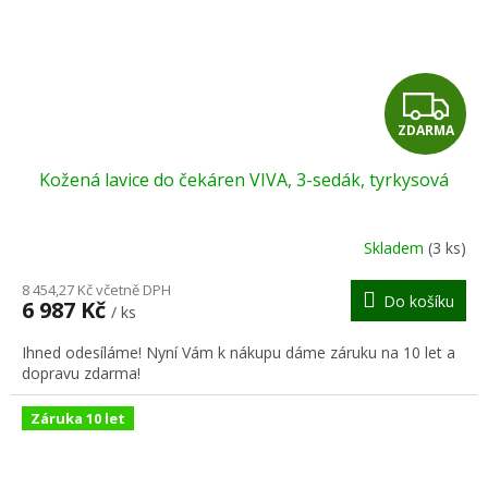
Z
ZDARMA
D
Kožená lavice do čekáren VIVA, 3-sedák, tyrkysová
A
R
Skladem
(3 ks)
M
8 454,27 Kč včetně DPH
Do košíku
6 987 Kč
/ ks
A
Ihned odesíláme! Nyní Vám k nákupu dáme záruku na 10 let a
dopravu zdarma!
Záruka 10 let