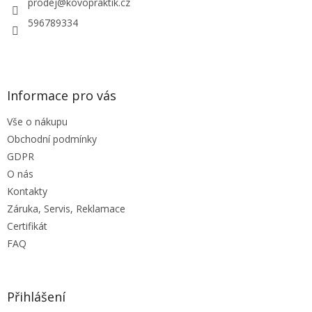
í
prodej
@
kovopraktik.cz
k
y
596789334
v
ý
p
i
s
Informace pro vás
u
Vše o nákupu
Obchodní podmínky
GDPR
O nás
Kontakty
Záruka, Servis, Reklamace
Certifikát
FAQ
Přihlášení