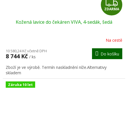
Z
ZDARMA
D
Kožená lavice do čekáren VIVA, 4-sedák, šedá
A
R
Na cestě
M
10 580,24 Kč včetně DPH
Do košíku
8 744 Kč
/ ks
A
Zboží je ve výrobě. Termín naskladnění níže.Alternativy
skladem
Záruka 10 let