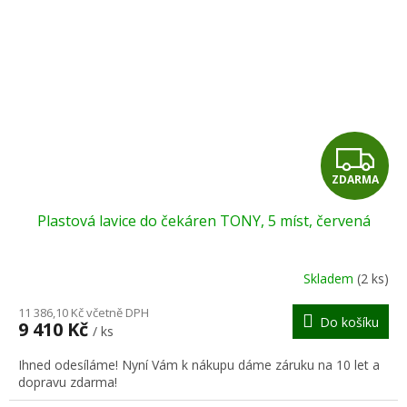
Z
ZDARMA
D
Plastová lavice do čekáren TONY, 5 míst, červená
A
R
Skladem
(2 ks)
M
11 386,10 Kč včetně DPH
Do košíku
9 410 Kč
/ ks
A
Ihned odesíláme! Nyní Vám k nákupu dáme záruku na 10 let a
dopravu zdarma!