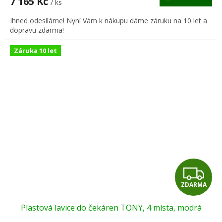
7 165 Kč
/ ks
A
Ihned odesíláme! Nyní Vám k nákupu dáme záruku na 10 let a
dopravu zdarma!
Záruka 10 let
Z
ZDARMA
D
Plastová lavice do čekáren TONY, 4 místa, modrá
A