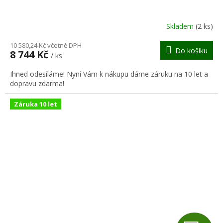
A
R
Skladem
(2 ks)
M
10 580,24 Kč včetně DPH
Do košíku
8 744 Kč
/ ks
A
Ihned odesíláme! Nyní Vám k nákupu dáme záruku na 10 let a
dopravu zdarma!
Záruka 10 let