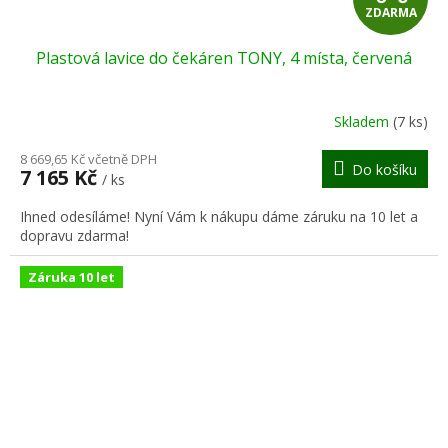
ZDARMA
D
Plastová lavice do čekáren TONY, 4 místa, červená
A
R
Skladem
(7 ks)
M
8 669,65 Kč včetně DPH
Do košíku
7 165 Kč
/ ks
A
Ihned odesíláme! Nyní Vám k nákupu dáme záruku na 10 let a
dopravu zdarma!
Záruka 10 let