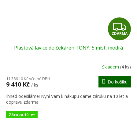
Z
ZDARMA
D
Plastová lavice do čekáren TONY, 5 míst, modrá
A
R
Skladem
(4 ks)
M
11 386,10 Kč včetně DPH
Do košíku
9 410 Kč
/ ks
A
Ihned odesíláme! Nyní Vám k nákupu dáme záruku na 10 let a
dopravu zdarma!
Záruka 10 let