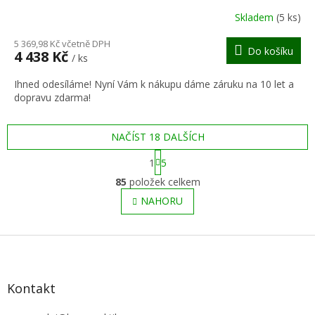
R
Skladem
(5 ks)
M
5 369,98 Kč včetně DPH
Do košíku
4 438 Kč
/ ks
A
Ihned odesíláme! Nyní Vám k nákupu dáme záruku na 10 let a
dopravu zdarma!
NAČÍST 18 DALŠÍCH
S
1
5
t
O
r
85
položek celkem
v
á
l
NAHORU
n
á
k
o
d
v
Z
a
á
c
á
n
í
p
í
p
a
Kontakt
r
t
v