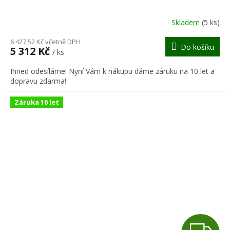
R
Skladem
(5 ks)
M
6 427,52 Kč včetně DPH
Do košíku
5 312 Kč
/ ks
A
Ihned odesíláme! Nyní Vám k nákupu dáme záruku na 10 let a
dopravu zdarma!
Záruka 10 let
Z