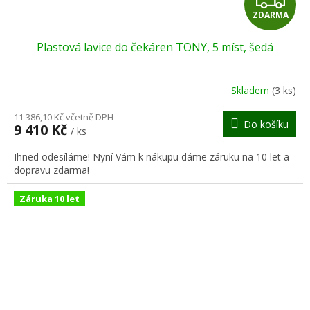
ZDARMA
D
Plastová lavice do čekáren TONY, 5 míst, šedá
A
R
Skladem
(3 ks)
M
11 386,10 Kč včetně DPH
Do košíku
9 410 Kč
/ ks
A
Ihned odesíláme! Nyní Vám k nákupu dáme záruku na 10 let a
dopravu zdarma!
Záruka 10 let