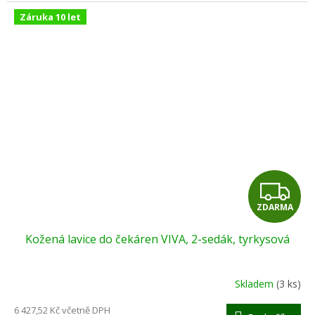
Záruka 10 let
Z
ZDARMA
D
Kožená lavice do čekáren VIVA, 2-sedák, tyrkysová
A
R
Skladem
(3 ks)
M
6 427,52 Kč včetně DPH