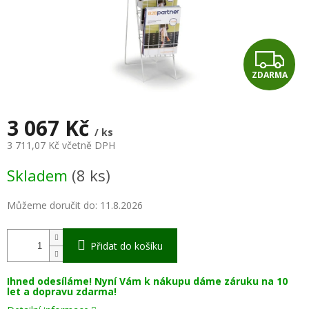
Z
ZDARMA
D
A
3 067 Kč
/ ks
R
3 711,07 Kč včetně DPH
Měrná
M
Skladem
(8 ks)
cena:
A
Můžeme doručit do:
11.8.2026
Přidat do košíku
Ihned odesíláme! Nyní Vám k nákupu dáme záruku na 10
let a dopravu zdarma!