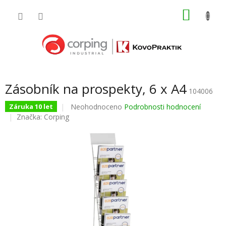
Přejít
NÁKU
na
obsah
KOŠÍK
Zásobník na prospekty, 6 x A4
104006
Průměrné
Neohodnoceno
Podrobnosti hodnocení
Záruka 10 let
hodnocení
Značka:
Corping
produktu
je
0,0
z
5
hvězdiček.