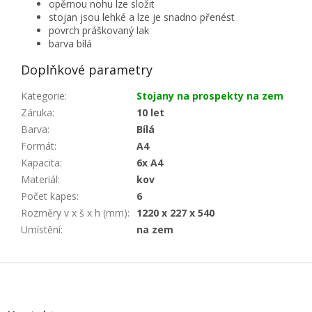
opěrnou nohu lze složit
stojan jsou lehké a lze je snadno přenést
povrch práškovaný lak
barva bílá
Doplňkové parametry
Kategorie
:
Stojany na prospekty na zem
Záruka
:
10 let
Barva
:
Bílá
Formát
:
A4
Kapacita
:
6x A4
Materiál
:
kov
Počet kapes
:
6
Rozměry v x š x h (mm)
:
1220 x 227 x 540
Umístění
:
na zem
Z
á
p