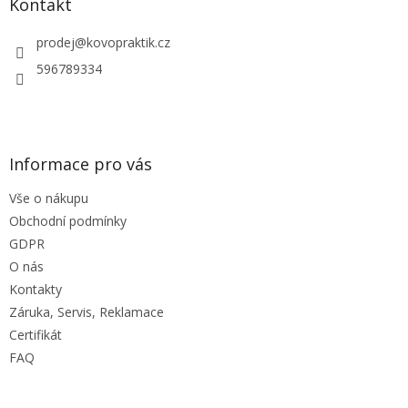
a
Kontakt
t
í
prodej
@
kovopraktik.cz
596789334
Informace pro vás
Vše o nákupu
Obchodní podmínky
GDPR
O nás
Kontakty
Záruka, Servis, Reklamace
Certifikát
FAQ