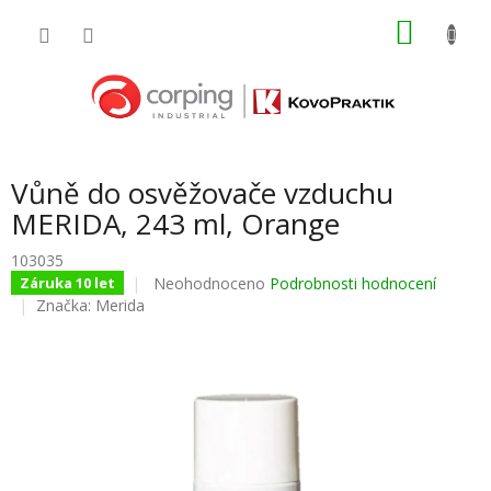
Přejít
NÁKU
na
obsah
KOŠÍK
Vůně do osvěžovače vzduchu
MERIDA, 243 ml, Orange
103035
Průměrné
Neohodnoceno
Podrobnosti hodnocení
Záruka 10 let
hodnocení
Značka:
Merida
produktu
je
0,0
z
5
hvězdiček.