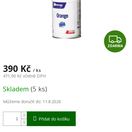
Z
ZDARMA
D
A
390 Kč
/ ks
R
471,90 Kč včetně DPH
Měrná
M
Skladem
(5 ks)
cena:
A
Můžeme doručit do:
11.8.2026
Přidat do košíku