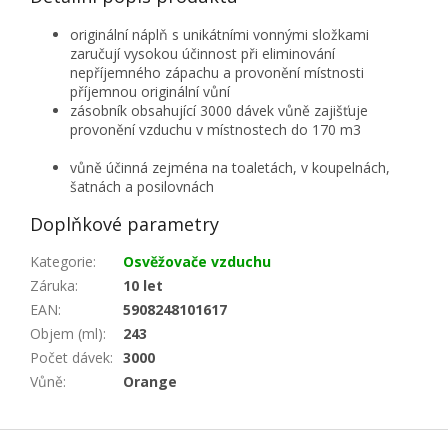
originální náplň s unikátními vonnými složkami
zaručují vysokou účinnost při eliminování
nepříjemného zápachu a provonění místnosti
příjemnou originální vůní
zásobník obsahující 3000 dávek vůně zajišťuje
provonění vzduchu v místnostech do 170 m3
vůně účinná zejména na toaletách, v koupelnách,
šatnách a posilovnách
Doplňkové parametry
Kategorie
:
Osvěžovače vzduchu
Záruka
:
10 let
EAN
:
5908248101617
Objem (ml)
:
243
Počet dávek
:
3000
Vůně
:
Orange
Z