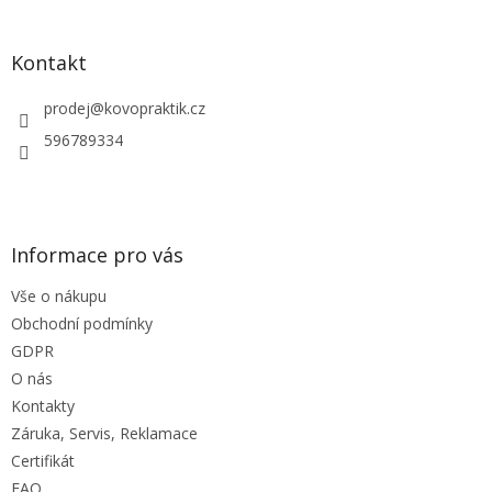
á
p
a
Kontakt
t
í
prodej
@
kovopraktik.cz
596789334
Informace pro vás
Vše o nákupu
Obchodní podmínky
GDPR
O nás
Kontakty
Záruka, Servis, Reklamace
Certifikát
FAQ