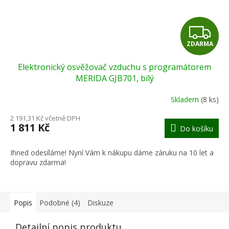
Z
ZDARMA
D
Elektronický osvěžovač vzduchu s programátorem
A
MERIDA GJB701, bílý
R
Skladem
(8 ks)
M
2 191,31 Kč včetně DPH
1 811 Kč
Do košíku
A
Ihned odesíláme! Nyní Vám k nákupu dáme záruku na 10 let a
dopravu zdarma!
Popis
Podobné (4)
Diskuze
Detailní popis produktu